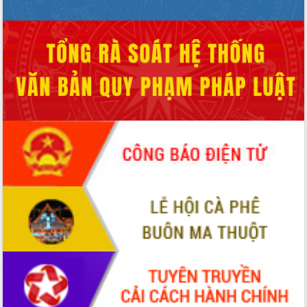
Quy hoạch và Xúc tiến đầu tư tỉnh Đắk
Lắk
Khơi thông điểm nghẽn, đẩy nhanh
giải ngân vốn khắc phục thiên tai
HĐND tỉnh thông qua điều chỉnh Quy
hoạch tỉnh thời kỳ 2021-2030
Hội thảo góp ý hồ sơ điều chỉnh quy
hoạch tỉnh Đắk Lắk thời kỳ 2021-2030,
tầm nhìn đến năm 2050
Nâng cao hiệu quả hoạt động của các
doanh nghiệp nhà nước
Hội nghị triển khai kết nối mạng
truyền số liệu chuyên dùng phục vụ cơ
quan Đảng, Nhà nước
Lễ phát động chuỗi hoạt động chung
tay làm sạch môi trường
Xã Ea Kar bước chuyển mình trong
công tác cải cách hành chính mô hình
mới
UBND tỉnh họp báo định kỳ tháng 4
năm 2026