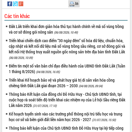
In
quan trọng
Bí thư Tỉnh ủy Lương Nguyễn Minh
Các tin khác
Triết thăm, tặng quà người có công với
cách mạng
Đắk Lắk triển khai đơn giản hóa thủ tục hành chính về mã số vùng trồng
Rà soát, hoàn thiện hệ thống thiết chế
và cơ sở đóng gói nông sản
(06/08/2026, 10:49)
văn hóa, thể thao đáp ứng yêu cầu
LIÊN KẾT WEB
Triển khai chiến dịch cao điểm “30 ngày đêm” số hóa dữ liệu, chuẩn hóa,
phát triển mới
cập nhật và kết nối dữ liệu mã số vùng trồng sầu riêng, cơ sở đóng gói và
Thường trực HĐND tỉnh Đắk Lắk gặp
kết nối Hệ thống truy xuất nguồn gốc nông sản trên địa bàn tỉnh Đắk Lắk
mặt Đoàn chuyên gia y tế TP. Hồ Chí
(06/08/2026, 10:09)
Minh
Điểm tin một số văn bản chỉ đạo điều hành của UBND tỉnh Đắk Lắk (Tuần
THỐNG KÊ TRUY CẬP
Lễ truy điệu và an táng hài cốt liệt sĩ
1 tháng 8/2026)
(04/08/2026, 16:05)
tại Nghĩa trang Liệt sĩ xã Sơn Hòa
Hôm nay:
23086
Triển khai Kế hoạch bảo vệ và phát huy giá trị di sản văn hóa cồng
Bàn giải pháp tháo gỡ khó khăn trong
Tất cả:
66035826
chiêng tỉnh Đắk Lắk giai đoạn 2026 – 2030
(04/08/2026, 09:04)
xuất khẩu sầu riêng và triển khai quy
Thông báo Kết luận của đồng chí Đỗ Hữu Huy - Chủ tịch UBND tỉnh, tại
định EUDR
cuộc họp rà soát tiến độ triển khai các nhiệm vụ của Lễ hội Sầu riêng Đắk
Thứ trưởng Bộ Nông nghiệp và Môi
Lắk năm 2026
(31/07/2026, 17:10)
trường Nguyễn Hoàng Hiệp khảo sát
Kế hoạch tuyển sinh vào các trường phổ thông nội trú tiểu học và trung
vùng trồng và doanh nghiệp đóng gói
học cơ sở xã biên giới đất liền năm học 2026 - 2027
sầu riêng tại Đắk Lắk
(31/07/2026, 15:50)
Trình diễn nghệ thuật chế biến các
Thông báo kết luận của Chủ tịch UBND tỉnh Đỗ Hữu Huy tại kỳ tiếp công