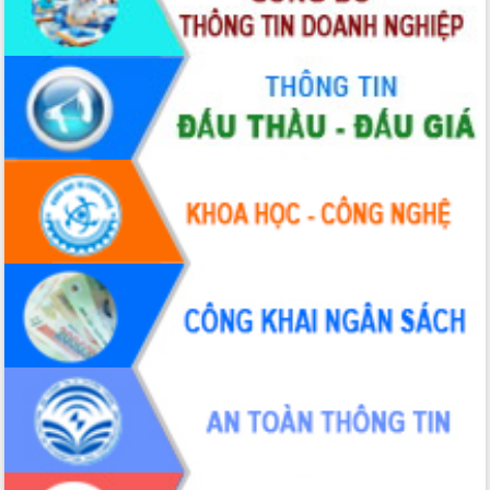
Xây dựng nông thôn mới: Nâng cao đời
sống người dân từ những mô hình thiết
thực
Quyết liệt tháo gỡ vướng mắc, đẩy
nhanh tiến độ các dự án trọng điểm
trong Khu kinh tế Nam Phú Yên
Hòn Yến phát triển du lịch gắn với bảo
tồn biển
Lấy ý kiến điều chỉnh Quy hoạch tỉnh
Đắk Lắk thời kỳ 2021-2030, tầm nhìn
đến năm 2050
Phát động chiến dịch 30 ngày đêm
giải phóng mặt bằng Tuyến đường bộ
ven biển
Đắk Lắk nỗ lực thúc đẩy tăng trưởng
kinh tế từ 10% trở lên trong Quý
II/2026
Đắk Lắk ký kết thỏa thuận hợp tác về
chuyển đổi số giai đoạn 2026 – 2030
với Tập đoàn Bưu chính Viễn thông
Việt Nam