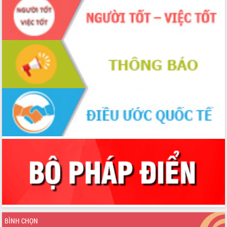
Thứ trưởng Bộ Y tế làm việc với tỉnh
Đắk Lắk về phát triển nhân lực y tế
cho trạm y tế cấp xã
Du lịch Đắk Lắk nâng tầm trải nghiệm
du khách thông qua Hệ thống cơ sở dữ
liệu và Bản đồ số
Tập huấn ứng dụng trí tuệ nhân tạo (AI)
trong thương mại điện tử năm 2026
Đoàn đại biểu Quốc hội tỉnh Đắk Lắk
trao đổi thông tin trước Kỳ họp thứ
nhất, Quốc hội khóa XVI
Quyết liệt cải cách hành chính, khơi
thông nguồn lực phát triển
Nâng cao hiệu lực, hiệu quả HĐND
tỉnh thông qua hiện đại hóa hành chính
Xã Ea Phê gắn cải cách hành chính với
chuyển đổi số
Phó Chủ tịch Thường trực UBND tỉnh
Hồ Thị Nguyên Thảo làm việc tại Trung
tâm Phục vụ hành chính công xã Ea
BÌNH CHỌN
Phê