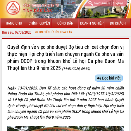
|
Vietnamese
English
TRANG CHỦ
CHÍNH QUYỀN
CÔNG DÂN
DOANH NGHIỆP
DU KHÁCH
Thứ sáu, 07/08/2026
 VỚI CỔNG THÔNG TIN ĐIỆN TỬ TỈNH ĐẮK LẮK
GIỚI THIỆU
Quyết định về việc phê duyệt Bộ tiêu chí xét chọn đơn vị
thực hiện Hội chợ triển lãm chuyên ngành Cà phê và sản
LÃNH ĐẠO UBND TỈNH
phẩm OCOP trong khuôn khổ Lễ hội Cà phê Buôn Ma
Thuột lần thứ 9 năm 2025
TIN TỨC SỰ KIỆN
(14/01/2025, 09:39)
Đọc bài viết
SỞ, BAN, NGÀNH
Ngày 13/01/2025, Ban Tổ chức các hoạt động kỷ niệm 50 năm chiến
UBND CÁC XÃ, PHƯỜNG
thắng Buôn Ma Thuột, giải phóng tỉnh Đắk Lắk (10/3/1975-10/3/2025)
và Lễ hội Cà phê Buôn Ma Thuột lần thứ 9 năm 2025 ban hành Quyết
THÔNG TIN CHỈ ĐẠO ĐIỀU HÀNH
định về việc phê duyệt Bộ tiêu chí xét chọn đơn vị thực hiện Hội chợ triển
lãm chuyên ngành Cà phê và sản phẩm OCOP trong khuôn khổ Lễ hội Cà
HỆ THỐNG VĂN BẢN
phê Buôn Ma Thuột lần thứ 9 năm 2025.
VĂN BẢN HĐND TỈNH