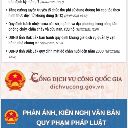
món ăn từ sầu riêng
dân định kỳ tháng 7
(31/07/2026, 15:11)
Đắk Lắk công bố Quy hoạch và xúc
Tăng cường tuyên truyền tổ chức thu phí sử dụng đường bộ cao tốc theo
tiến đầu tư tỉnh
hình thức điện tử không dừng (ETC)
(31/07/2026, 09:33)
Ngành cá ngừ Đắk Lắk chủ động thích
Quy định trách nhiệm của các sở, ngành và địa phương trong công tác
ứng để giữ vững thị trường xuất khẩu
phòng cháy, chữa cháy và cứu nạn, cứu hộ
(30/07/2026, 15:01)
Diễn đàn Kinh tế tư nhân Việt Nam đột
UBND tỉnh Đắk Lắk ban hành quy định khung giá dịch vụ quản lý vận
phá cơ chế - Hợp tác công tư
hành nhà chung cư
(30/07/2026, 14:16)
Đề án 06 tạo bước ngoặt đột phá trong
UBND tỉnh Đắk Lắk quy định mật độ chăn nuôi đến năm 2030
(30/07/2026,
cải cách hành chính tỉnh Đắk Lắk
14:02)
Kết nối tour, đẩy mạnh chuyển đổi số
để phát triển du lịch Đắk Lắk
Khởi động Dự án Đầu tư xây dựng hạ
tầng kỹ thuật Cụm công nghiệp Tân
Tiến
Gặp mặt các cơ quan báo chí nhân Kỷ
niệm 101 năm Ngày Báo chí Cách
mạng Việt Nam
Đắk Lắk sơ kết 4 năm triển khai thực
hiện Đề án 06 của Chính phủ
Họp báo thông tin về Hội nghị Công bố