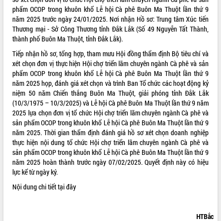
phẩm OCOP trong khuôn khổ Lễ hội Cà phê Buôn Ma Thuột lần thứ 9
VIDEO
năm 2025 trước ngày 24/01/2025. Nơi nhận Hồ sơ: Trung tâm Xúc tiến
Thương mại - Sở Công Thương tỉnh Đắk Lắk (Số 49 Nguyễn Tất Thành,
thành phố Buôn Ma Thuột, tỉnh Đắk Lắk).
Tiếp nhận hồ sơ, tổng hợp, tham mưu Hội đồng thẩm định Bộ tiêu chí và
xét chọn đơn vị thực hiện Hội chợ triển lãm chuyên ngành Cà phê và sản
phẩm OCOP trong khuôn khổ Lễ hội Cà phê Buôn Ma Thuột lần thứ 9
năm 2025 họp, đánh giá xét chọn và trình Ban Tổ chức các hoạt động kỷ
niệm 50 năm Chiến thắng Buôn Ma Thuột, giải phóng tỉnh Đắk Lắk
(10/3/1975 – 10/3/2025) và Lễ hội Cà phê Buôn Ma Thuột lần thứ 9 năm
Khám bệnh, cấp phát thuốc miễn phí
2025 lựa chọn đơn vị tổ chức Hội chợ triển lãm chuyên ngành Cà phê và
và tặng quà người dân xã Cư Pui
sản phẩm OCOP trong khuôn khổ Lễ hội Cà phê Buôn Ma Thuột lần thứ 9
năm 2025. Thời gian thẩm định đánh giá hồ sơ xét chọn doanh nghiệp
Hội nghị UBND tỉnh Đắk Lắk thường kỳ
thực hiện nội dung tổ chức Hội chợ triển lãm chuyên ngành Cà phê và
tháng 7/2026
sản phẩm OCOP trong khuôn khổ Lễ hội Cà phê Buôn Ma Thuột lần thứ 9
Lễ truy tặng danh hiệu “Bà Mẹ Việt
năm 2025 hoàn thành trước ngày 07/02/2025. Quyết định này có hiệu
Nam Anh hùng” và trao Huân chương
lực kể từ ngày ký.
Lao động
ALBUM ẢNH
Nội dung chi tiết
tại đây
UBND tỉnh Đắk Lắk triển khai nhiệm
vụ 6 tháng cuối năm 2026
Kỳ họp thứ Hai, Hội đồng nhân dân
HTBắc
tỉnh khóa XI quyết nghị nhiều nội dung