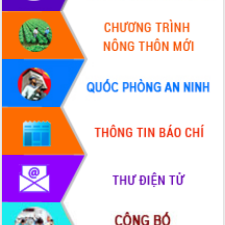
Hội thảo khoa học “Giải pháp thúc đẩy
phát triển nền kinh tế xanh tại tỉnh
Đắk Lắk”
Tăng cường giám sát, đôn đốc thực
hiện nhiệm vụ quản lý tài sản công
hàng tuần
Tháo gỡ những vướng mắc, đẩy mạnh
công tác cải cách thủ tục hành chính
tại Trung tâm Phục vụ hành chính
công tỉnh
Đắk Lắk: Tôn vinh 46 giải pháp tại Hội
thi Sáng tạo Kỹ thuật 2024 - 2025
Đắk Lắk rà soát, điều chỉnh Đề án 190
về phát triển nuôi trồng thủy sản
Phó Chủ tịch UBND tỉnh Đắk Lắk
Trương Công Thái kiểm tra thực địa
Dự án cao tốc Khánh Hòa - Buôn Ma
Thuột
Định vị cà phê Việt Nam như một “di
sản sống” trong dòng chảy toàn cầu