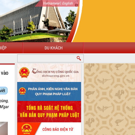
|
Vietnamese
English
IỆP
DU KHÁCH
CHÀO MỪNG ĐẾN VỚI CỔNG THÔNG TIN ĐIỆN TỬ TỈNH ĐẮK LẮK
 vào
viết
cùng,
M'gar