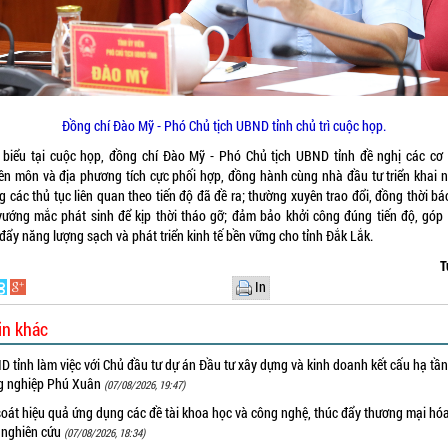
Đồng chí Đào Mỹ - Phó Chủ tịch UBND tỉnh chủ trì cuộc họp.
 biểu tại cuộc họp, đồng chí Đào Mỹ - Phó Chủ tịch UBND tỉnh đề nghị các cơ
ên môn và địa phương tích cực phối hợp, đồng hành cùng nhà đầu tư triển khai 
 các thủ tục liên quan theo tiến độ đã đề ra; thường xuyên trao đổi, đồng thời b
vướng mắc phát sinh để kịp thời tháo gỡ; đảm bảo khởi công đúng tiến độ, góp
đẩy năng lượng sạch và phát triển kinh tế bền vững cho tỉnh Đắk Lắk.
T
In
in khác
 tỉnh làm việc với Chủ đầu tư dự án Đầu tư xây dựng và kinh doanh kết cấu hạ tầ
g nghiệp Phú Xuân
(07/08/2026, 19:47)
oát hiệu quả ứng dụng các đề tài khoa học và công nghệ, thúc đẩy thương mại hóa
 nghiên cứu
(07/08/2026, 18:34)