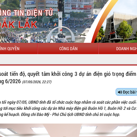
ÍNH QUYỀN
CÔNG DÂN
DOANH NGH
soát tiến độ, quyết tâm khởi công 3 dự án điện gió trọng điểm
ng 6/2026
(07/05/2026, 22:27)
Đọc bài 
u tối ngày 07/05, UBND tỉnh đã tổ chức cuộc họp nhằm rà soát các phần việc cuối 
g tới mục tiêu khởi công các dự án Nhà máy điện gió Buôn Hồ 1, Buôn Hồ 2 và Cư 
ng kế hoạch. Đồng chí Đào Mỹ - Phó Chủ tịch UBND tỉnh chủ trì cuộc họp.