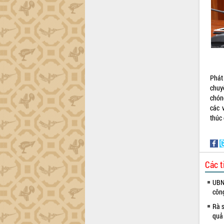
Khơi thông điểm nghẽn, đẩy nhanh
giải ngân vốn khắc phục thiên tai
HĐND tỉnh thông qua điều chỉnh Quy
hoạch tỉnh thời kỳ 2021-2030
Hội thảo góp ý hồ sơ điều chỉnh quy
hoạch tỉnh Đắk Lắk thời kỳ 2021-2030,
tầm nhìn đến năm 2050
Phát
Nâng cao hiệu quả hoạt động của các
chuy
doanh nghiệp nhà nước
chóng
Hội nghị triển khai kết nối mạng
các 
truyền số liệu chuyên dùng phục vụ cơ
thúc 
quan Đảng, Nhà nước
Lễ phát động chuỗi hoạt động chung
tay làm sạch môi trường
Xã Ea Kar bước chuyển mình trong
Các t
công tác cải cách hành chính mô hình
mới
UBND
UBND tỉnh họp báo định kỳ tháng 4
côn
năm 2026
Rà s
Hội thảo khoa học “Giải pháp thúc đẩy
quả
phát triển nền kinh tế xanh tại tỉnh