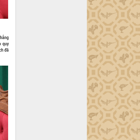
khẳng
o quy
ch đã