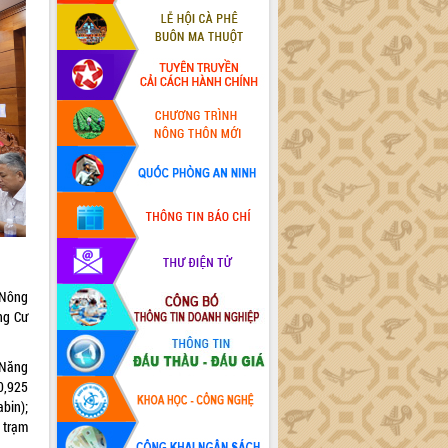
 Nông
ng Cư
 Năng
0,925
bin);
 trạm