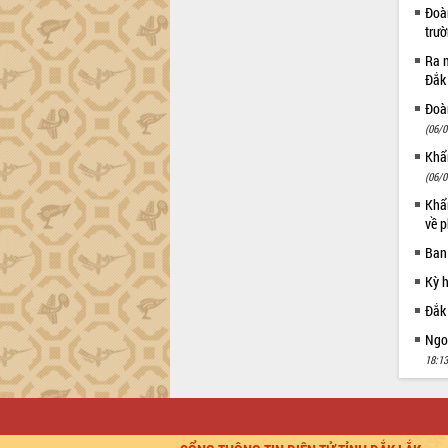
Đoàn
Đắk Lắk”
trư
Tăng cường giám sát, đôn đốc thực
hiện nhiệm vụ quản lý tài sản công
Ra m
hàng tuần
Đắk
Tháo gỡ những vướng mắc, đẩy mạnh
Đoàn
công tác cải cách thủ tục hành chính
(06/0
tại Trung tâm Phục vụ hành chính
Khẩn
công tỉnh
(06/0
Đắk Lắk: Tôn vinh 46 giải pháp tại Hội
Khẩn
thi Sáng tạo Kỹ thuật 2024 - 2025
về p
Đắk Lắk rà soát, điều chỉnh Đề án 190
Ban
về phát triển nuôi trồng thủy sản
Phó Chủ tịch UBND tỉnh Đắk Lắk
Kỳ 
Trương Công Thái kiểm tra thực địa
Đắk
Dự án cao tốc Khánh Hòa - Buôn Ma
Thuột
Ngoạ
18:13
Định vị cà phê Việt Nam như một “di
sản sống” trong dòng chảy toàn cầu
Xây dựng nông thôn mới: Nâng cao đời
sống người dân từ những mô hình thiết