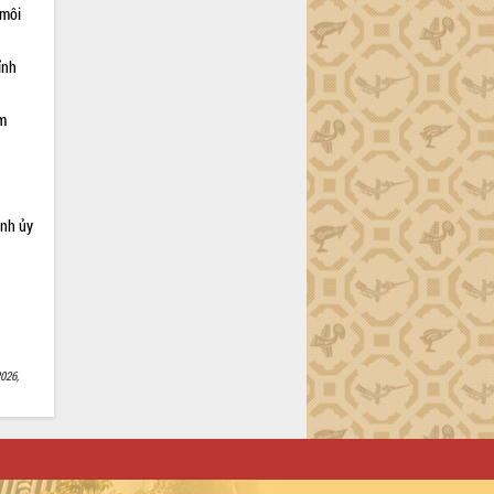
 môi
ỉnh
ạm
ỉnh ủy
026,