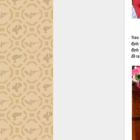
tiến đầu tư tỉnh
Ngành cá ngừ Đắk Lắk chủ động thích
ứng để giữ vững thị trường xuất khẩu
Diễn đàn Kinh tế tư nhân Việt Nam đột
phá cơ chế - Hợp tác công tư
Đề án 06 tạo bước ngoặt đột phá trong
Trao
cải cách hành chính tỉnh Đắk Lắk
định
định
Kết nối tour, đẩy mạnh chuyển đổi số
đề ra
để phát triển du lịch Đắk Lắk
Khởi động Dự án Đầu tư xây dựng hạ
tầng kỹ thuật Cụm công nghiệp Tân
Tiến
Gặp mặt các cơ quan báo chí nhân Kỷ
niệm 101 năm Ngày Báo chí Cách
mạng Việt Nam
Đắk Lắk sơ kết 4 năm triển khai thực
hiện Đề án 06 của Chính phủ
Họp báo thông tin về Hội nghị Công bố
Quy hoạch và Xúc tiến đầu tư tỉnh Đắk
Lắk