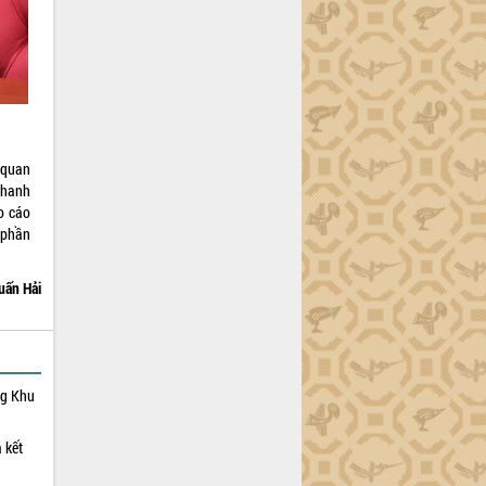
 quan
nhanh
áo cáo
 phần
uấn Hải
ng Khu
 kết