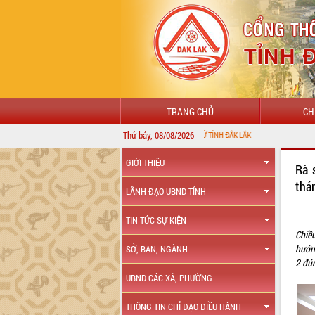
TRANG CHỦ
CH
Thứ bảy, 08/08/2026
GIỚI THIỆU
Rà 
thá
LÃNH ĐẠO UBND TỈNH
TIN TỨC SỰ KIỆN
Chiề
hướn
SỞ, BAN, NGÀNH
2 đú
UBND CÁC XÃ, PHƯỜNG
THÔNG TIN CHỈ ĐẠO ĐIỀU HÀNH