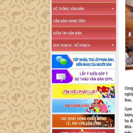
HỆ THỐNG VĂN BẢN
VĂN BẢN HĐND TỈNH
ĐIỂM TIN VĂN BẢN
QUY HOẠCH - KẾ HOẠCH
Cùng
nghi
Bao,
Cụm 
lượn
ha đ
Nhà 
biến