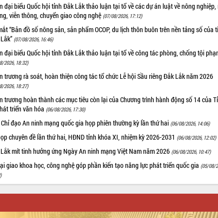
 đại biểu Quốc hội tỉnh Đắk Lắk thảo luận tại tổ về các dự án luật về nông nghiệp,
ờng, viễn thông, chuyển giao công nghệ
(07/08/2026, 17:12)
ắt “Bản đồ số nông sản, sản phẩm OCOP, du lịch thôn buôn trên nền tảng số của t
 Lắk”
(07/08/2026, 16:46)
 đại biểu Quốc hội tỉnh Đắk Lắk thảo luận tại tổ về công tác phòng, chống tội ph
8/2026, 18:32)
 trương rà soát, hoàn thiện công tác tổ chức Lễ hội Sầu riêng Đắk Lắk năm 2026
8/2026, 18:27)
 trương hoàn thành các mục tiêu còn lại của Chương trình hành động số 14 của T
hát triển văn hóa
(06/08/2026, 17:30)
 Chỉ đạo An ninh mạng quốc gia họp phiên thường kỳ lần thứ hai
(06/08/2026, 14:06)
họp chuyên đề lần thứ hai, HĐND tỉnh khóa XI, nhiệm kỳ 2026-2031
(06/08/2026, 12:02)
 Lắk mít tinh hưởng ứng Ngày An ninh mạng Việt Nam năm 2026
(06/08/2026, 10:47)
i giao khoa học, công nghệ góp phần kiến tạo năng lực phát triển quốc gia
(05/08/2
)