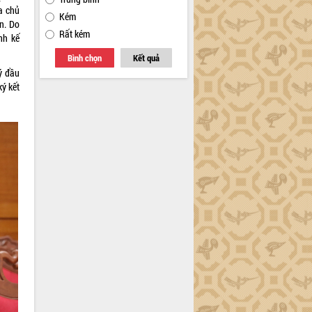
a chủ
Kém
n. Do
Rất kém
nh kế
Bình chọn
Kết quả
ý đầu
ký kết