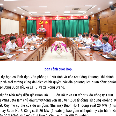
Toàn cảnh cuộc họp.
 dự họp có lãnh đạo Văn phòng UBND tỉnh và các Sở: Công Thương, Tài chính,
ệp và Môi trường cùng đại diện chính quyền các địa phương liên quan gồm: phườ
 phường Buôn Hồ, xã Ea Tul và xã Pơng Drang.
dự án Nhà máy điện gió Buôn Hồ 1, Buôn Hồ 2 và Cư M'gar 2 do Công ty TNHH
g VNM Beta làm chủ đầu tư với tổng vốn đầu tư 1.560 tỷ đồng, sử dụng khoảng 1
ất. Quy mô cụ thể của dự án gồm: Nhà máy Buôn Hồ 1: Công suất 20 MW (4 tua
máy Buôn Hồ 2: Công suất 20 MW (4 tuabin), bao gồm nhà quản lý vận hành và
 áp 22/110kV; Nhà máy Cư M’gar 2: Công suất 10 MW (2 tuabin).