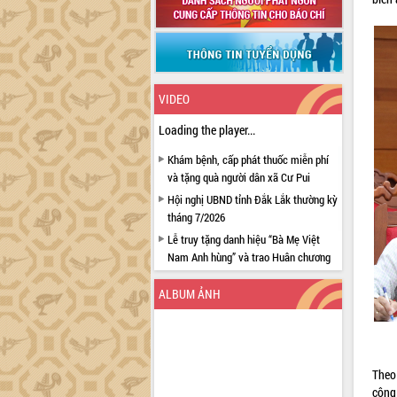
VIDEO
Loading the player...
Khám bệnh, cấp phát thuốc miễn phí
và tặng quà người dân xã Cư Pui
Hội nghị UBND tỉnh Đắk Lắk thường kỳ
tháng 7/2026
Lễ truy tặng danh hiệu “Bà Mẹ Việt
Nam Anh hùng” và trao Huân chương
Lao động
ALBUM ẢNH
UBND tỉnh Đắk Lắk triển khai nhiệm
vụ 6 tháng cuối năm 2026
Kỳ họp thứ Hai, Hội đồng nhân dân
tỉnh khóa XI quyết nghị nhiều nội dung
quan trọng
Theo
công
Bí thư Tỉnh ủy Lương Nguyễn Minh