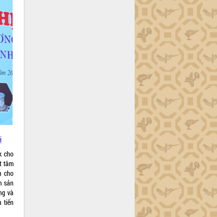
ị
k cho
t tâm
h cho
n sản
ng và
 tiến