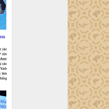
 Đắk
: các
P còn
 được
hị các
“Kinh
g tâm
thống