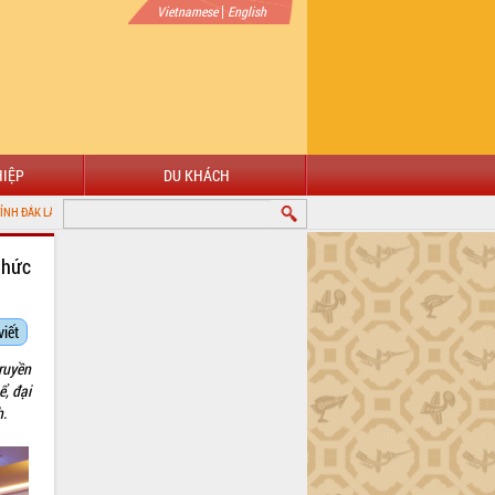
|
Vietnamese
English
IỆP
DU KHÁCH
thức
viết
ruyền
, đại
h.