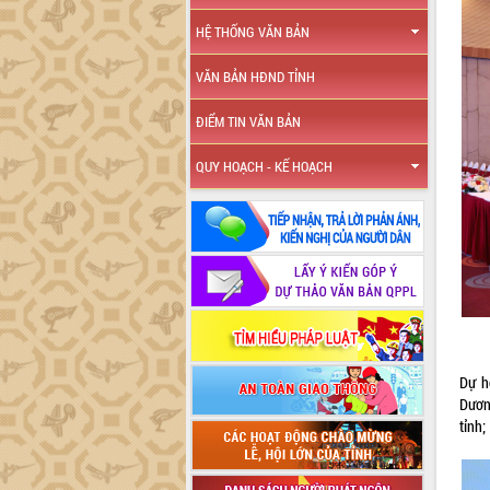
HỆ THỐNG VĂN BẢN
VĂN BẢN HĐND TỈNH
ĐIỂM TIN VĂN BẢN
QUY HOẠCH - KẾ HOẠCH
Dự h
Dươn
tỉnh;