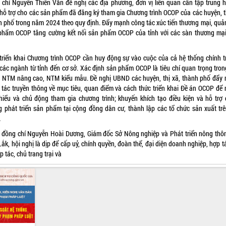
 chí Nguyễn Thiên Văn đề nghị các địa phương, đơn vị liên quan cần tập trung 
 hỗ trợ cho các sản phẩm đã đăng ký tham gia Chương trình OCOP của các huyện, th
h phố trong năm 2024 theo quy định. Đẩy mạnh công tác xúc tiến thương mại, quả
phẩm OCOP tăng cường kết nối sản phẩm OCOP của tỉnh với các sàn thương mại
 triển khai Chương trình OCOP cần huy động sự vào cuộc của cả hệ thống chính tr
 các ngành từ tỉnh đến cơ sở. Xác định sản phẩm OCOP là tiêu chí quan trọng tron
 NTM nâng cao, NTM kiểu mẫu. Đề nghị UBND các huyện, thị xã, thành phố đẩy
 tác truyền thông về mục tiêu, quan điểm và cách thức triển khai Đề án OCOP để 
hiểu và chủ động tham gia chương trình; khuyến khích tạo điều kiện và hỗ trợ 
g phát triển sản phẩm tại cộng đồng dân cư, thành lập các tổ chức sản xuất trê
…
 đồng chí Nguyễn Hoài Dương, Giám đốc Sở Nông nghiệp và Phát triển nông thôn
ắk, hội nghị là dịp để cấp uỷ, chính quyền, đoàn thể, đại diện doanh nghiệp, hợp tá
ợp tác, chủ trang trại và