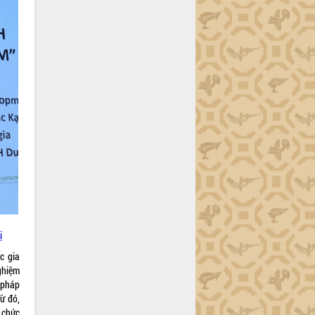
ị
c gia
ghiệm
 pháp
ừ đó,
ổ chức