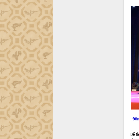
công tác cải cách hành chính mô hình
mới
UBND tỉnh họp báo định kỳ tháng 4
năm 2026
Hội thảo khoa học “Giải pháp thúc đẩy
phát triển nền kinh tế xanh tại tỉnh
Đắk Lắk”
Tăng cường giám sát, đôn đốc thực
hiện nhiệm vụ quản lý tài sản công
hàng tuần
Tháo gỡ những vướng mắc, đẩy mạnh
công tác cải cách thủ tục hành chính
tại Trung tâm Phục vụ hành chính
công tỉnh
Đắk Lắk: Tôn vinh 46 giải pháp tại Hội
thi Sáng tạo Kỹ thuật 2024 - 2025
Đắk Lắk rà soát, điều chỉnh Đề án 190
Đồn
về phát triển nuôi trồng thủy sản
Phó Chủ tịch UBND tỉnh Đắk Lắk
Trương Công Thái kiểm tra thực địa
Để t