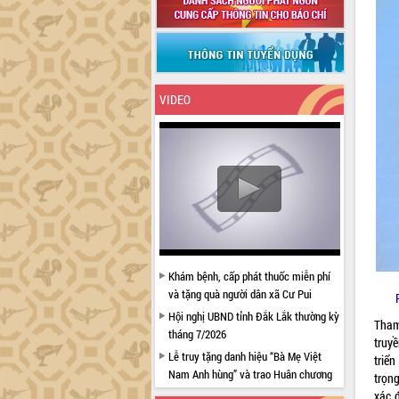
VIDEO
Khám bệnh, cấp phát thuốc miễn phí
và tặng quà người dân xã Cư Pui
Hội nghị UBND tỉnh Đắk Lắk thường kỳ
Tham
tháng 7/2026
truy
Lễ truy tặng danh hiệu “Bà Mẹ Việt
triể
Nam Anh hùng” và trao Huân chương
trọn
Lao động
xác đ