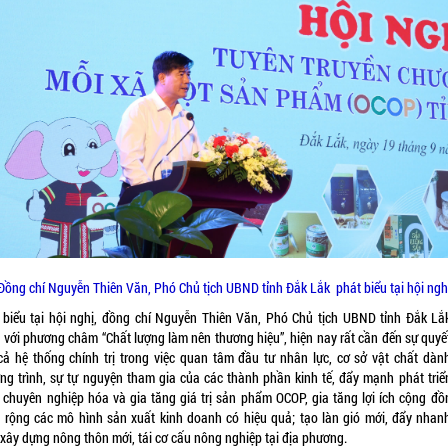
Đồng chí Nguyễn Thiên Văn, Phó Chủ tịch UBND tỉnh Đắk Lắk phát biểu tại hội ngh
 biểu tại hội nghị, đồng chí Nguyễn Thiên Văn, Phó Chủ tịch UBND tỉnh Đắk Lắ
, với phương châm “Chất lượng làm nên thương hiệu”, hiện nay rất cần đến sự quyế
cả hệ thống chính trị trong việc quan tâm đầu tư nhân lực, cơ sở vật chất dàn
ng trình, sự tự nguyện tham gia của các thành phần kinh tế, đẩy mạnh phát triể
, chuyên nghiệp hóa và gia tăng giá trị sản phẩm OCOP, gia tăng lợi ích cộng đồ
 rộng các mô hình sản xuất kinh doanh có hiệu quả; tạo làn gió mới, đẩy nhanh
 xây dựng nông thôn mới, tái cơ cấu nông nghiệp tại địa phương.