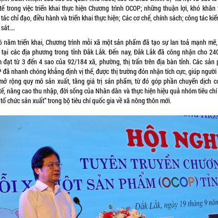
 tế trong việc triển khai thực hiện Chương trình OCOP; những thuận lợi, khó khăn 
tác chỉ đạo, điều hành và triển khai thực hiện; Các cơ chế, chính sách; công tác kiể
 sát.…
6 năm triển khai, Chương trình mỗi xã một sản phẩm đã tạo sự lan toả mạnh mẽ,
 tại các địa phương trong tỉnh Đắk Lắk. Đến nay, Đắk Lắk đã công nhận cho 24
 đạt từ 3 đến 4 sao của 92/184 xã, phường, thị trấn trên địa bàn tỉnh. Các sản
 đã nhanh chóng khẳng định vị thế, được thị trường đón nhận tích cực, giúp người
mở rộng quy mô sản xuất, tăng giá trị sản phẩm, từ đó góp phần chuyển dịch c
tế, nâng cao thu nhập, đời sống của Nhân dân và thực hiện hiệu quả nhóm tiêu chí
 tổ chức sản xuất” trong bộ tiêu chí quốc gia về xã nông thôn mới.