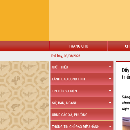
TRANG CHỦ
CH
Thứ bảy, 08/08/2026
GIỚI THIỆU
Đẩy
tri
LÃNH ĐẠO UBND TỈNH
TIN TỨC SỰ KIỆN
S
áng
chươ
SỞ, BAN, NGÀNH
diện 
UBND CÁC XÃ, PHƯỜNG
THÔNG TIN CHỈ ĐẠO ĐIỀU HÀNH