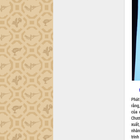
Đắk Lắk sơ kết 4 năm triển khai thực
hiện Đề án 06 của Chính phủ
Họp báo thông tin về Hội nghị Công bố
Quy hoạch và Xúc tiến đầu tư tỉnh Đắk
Lắk
Khơi thông điểm nghẽn, đẩy nhanh
giải ngân vốn khắc phục thiên tai
HĐND tỉnh thông qua điều chỉnh Quy
hoạch tỉnh thời kỳ 2021-2030
Hội thảo góp ý hồ sơ điều chỉnh quy
hoạch tỉnh Đắk Lắk thời kỳ 2021-2030,
tầm nhìn đến năm 2050
Nâng cao hiệu quả hoạt động của các
doanh nghiệp nhà nước
Phát
Hội nghị triển khai kết nối mạng
rằng
truyền số liệu chuyên dùng phục vụ cơ
của 
quan Đảng, Nhà nước
Chươ
Lễ phát động chuỗi hoạt động chung
xuất
tay làm sạch môi trường
nhân
trình
Xã Ea Kar bước chuyển mình trong