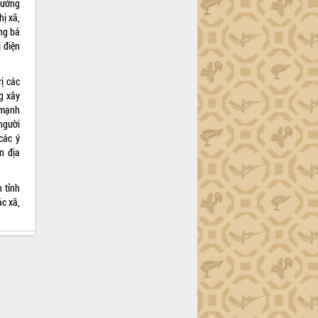
hướng
ị xã,
ng bá
 điện
ị các
g xây
 mạnh
người
các ý
n địa
 tỉnh
c xã,