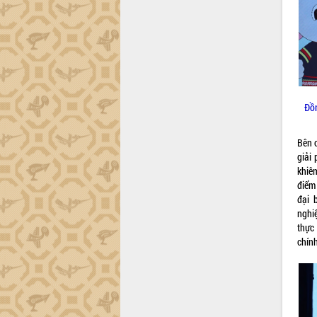
trường Nguyễn Hoàng Hiệp khảo sát
vùng trồng và doanh nghiệp đóng gói
sầu riêng tại Đắk Lắk
Trình diễn nghệ thuật chế biến các
món ăn từ sầu riêng
Đắk Lắk công bố Quy hoạch và xúc
tiến đầu tư tỉnh
Đồn
Ngành cá ngừ Đắk Lắk chủ động thích
ứng để giữ vững thị trường xuất khẩu
Bên 
Diễn đàn Kinh tế tư nhân Việt Nam đột
giải
phá cơ chế - Hợp tác công tư
khiê
Đề án 06 tạo bước ngoặt đột phá trong
điểm 
cải cách hành chính tỉnh Đắk Lắk
đại 
Kết nối tour, đẩy mạnh chuyển đổi số
nghi
để phát triển du lịch Đắk Lắk
thực
Khởi động Dự án Đầu tư xây dựng hạ
chính
tầng kỹ thuật Cụm công nghiệp Tân
Tiến
Gặp mặt các cơ quan báo chí nhân Kỷ
niệm 101 năm Ngày Báo chí Cách
mạng Việt Nam