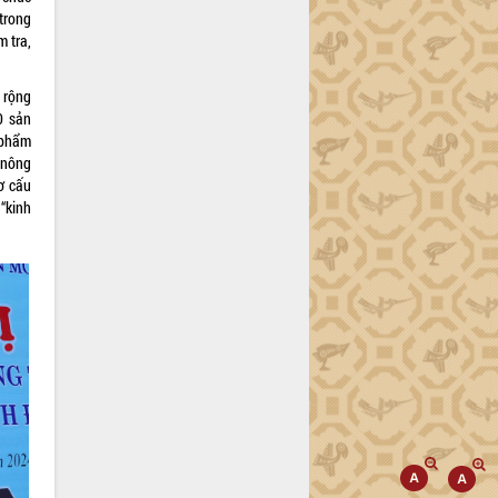
trong
m tra,
 rộng
0 sản
 phẩm
 nông
ơ cấu
 “kinh