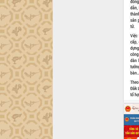
Dự án cao tốc Khánh Hòa - Buôn Ma
đồng
Thuột
dẫn,
thàn
Định vị cà phê Việt Nam như một “di
sản 
sản sống” trong dòng chảy toàn cầu
tử.
Xây dựng nông thôn mới: Nâng cao đời
sống người dân từ những mô hình thiết
Việc
thực
cấp,
dựng
Quyết liệt tháo gỡ vướng mắc, đẩy
công
nhanh tiến độ các dự án trọng điểm
dân 
trong Khu kinh tế Nam Phú Yên
tưởn
Hòn Yến phát triển du lịch gắn với bảo
bàn
tồn biển
Theo
Lấy ý kiến điều chỉnh Quy hoạch tỉnh
Đắk L
Đắk Lắk thời kỳ 2021-2030, tầm nhìn
tổ h
đến năm 2050
Phát động chiến dịch 30 ngày đêm
giải phóng mặt bằng Tuyến đường bộ
ven biển
Đắk Lắk nỗ lực thúc đẩy tăng trưởng
kinh tế từ 10% trở lên trong Quý
II/2026