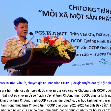
PGS.TS Trần Văn Ơn, chuyên gia Chương trình OCOP Quốc gia truyền đạt tại hội ngh
 gia hội nghị, các đại biểu được chuyên gia cao cấp về Chương trình OCOP quố
ền đạt một số chuyên đề về: “Lịch sử phát triển Chương trình OCOP; chia sẻ kinh n
n khai thực hiện Chương trình OCOP của các địa phương. Bài học kinh nghiệm, giải
g tâm trong thực hiện Chương trình OCOP giai đoạn 2023-2025 tại tỉnh Đắk Lắk”. T
ịnh trách nhiệm của các cơ quan nhà nước, các tổ chức chính trị- xã hội và các t