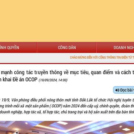
ÍNH QUYỀN
CÔNG DÂN
DOANH NGH
CHÀO MỪNG ĐẾN VỚI CỔNG THÔNG TIN ĐIỆN TỬ TỈNH ĐẮK LẮK
 mạnh công tác truyền thông về mục tiêu, quan điểm và cách 
ển khai Đề án OCOP
(19/09/2024, 14:00)
Đọc bài 
 19/9, Văn phòng điều phối nông thôn mới tỉnh Đắk Lắk tổ chức Hội nghị tuyên t
ng trình mỗi xã một sản phẩm ( OCOP) năm 2024 đến cấp uỷ, chính quyền, đoàn thể
doanh nghiệp, hợp tác xã, tổ hợp tác, chủ trang trại và hộ sản xuất trên địa bàn tỉn