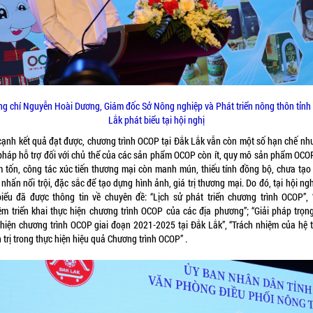
g chí Nguyễn Hoài Dương, Giám đốc Sở Nông nghiệp và Phát triển nông thôn tỉnh
Lắk phát biểu tại hội nghị
cạnh kết quả đạt được, chương trình OCOP tại Đắk Lắk vẫn còn một số hạn chế như
 pháp hỗ trợ đối với chủ thể của các sản phẩm OCOP còn ít, quy mô sản phẩm OCO
m tốn, công tác xúc tiến thương mại còn manh mún, thiếu tính đồng bộ, chưa tạo
nhấn nổi trội, đặc sắc để tạo dựng hình ảnh, giá trị thương mại. Do đó, tại hội ng
biểu đã được thông tin về chuyên đề: “Lịch sử phát triển chương trình OCOP”, 
ệm triển khai thực hiện chương trình OCOP của các địa phương”; “Giải pháp trọn
 hiện chương trình OCOP giai đoạn 2021-2025 tại Đắk Lắk”, “Trách nhiệm của hệ 
 trị trong thực hiện hiệu quả Chương trình OCOP” .