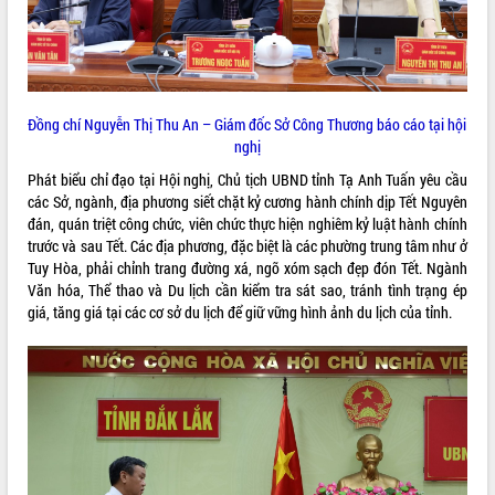
HĐND tỉnh thông qua điều chỉnh Quy
hoạch tỉnh thời kỳ 2021-2030
Hội thảo góp ý hồ sơ điều chỉnh quy
hoạch tỉnh Đắk Lắk thời kỳ 2021-2030,
tầm nhìn đến năm 2050
Đồng chí Nguyễn Thị Thu An – Giám đốc Sở Công Thương báo cáo tại hội
Nâng cao hiệu quả hoạt động của các
nghị
doanh nghiệp nhà nước
Hội nghị triển khai kết nối mạng
Phát biểu chỉ đạo tại Hội nghị, Chủ tịch UBND tỉnh Tạ Anh Tuấn yêu cầu
truyền số liệu chuyên dùng phục vụ cơ
các Sở, ngành, địa phương siết chặt kỷ cương hành chính dịp Tết Nguyên
quan Đảng, Nhà nước
đán, quán triệt công chức, viên chức thực hiện nghiêm kỷ luật hành chính
trước và sau Tết. Các địa phương, đặc biệt là các phường trung tâm như ở
Lễ phát động chuỗi hoạt động chung
Tuy Hòa, phải chỉnh trang đường xá, ngõ xóm sạch đẹp đón Tết. Ngành
tay làm sạch môi trường
Văn hóa, Thể thao và Du lịch cần kiểm tra sát sao, tránh tình trạng ép
Xã Ea Kar bước chuyển mình trong
giá, tăng giá tại các cơ sở du lịch để giữ vững hình ảnh du lịch của tỉnh.
công tác cải cách hành chính mô hình
mới
UBND tỉnh họp báo định kỳ tháng 4
năm 2026
Hội thảo khoa học “Giải pháp thúc đẩy
phát triển nền kinh tế xanh tại tỉnh
Đắk Lắk”
Tăng cường giám sát, đôn đốc thực