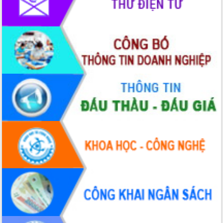
cao kết quả Chiến dịch Quang Trung
tại Đắk Lắk
Hội nghị Ban Chấp hành Đảng bộ tỉnh
Đắk Lắk lần thứ 2 (mở rộng)
Tập trung giải phóng mặt bằng, đẩy
nhanh tiến độ Tuyến đường bộ ven
biển
Gỡ khó, khởi công xây dựng, sửa chữa
toàn bộ nhà ở cho hộ dân đúng tiến độ
đề ra
UBND tỉnh Đắk Lắk tổng kết công tác
quốc phòng, quân sự địa phương năm
2025
Tập trung triển khai quyết liệt, đồng bộ
các giải pháp nhằm thực hiện hiệu quả
các nhiệm vụ đề ra năm 2025
Phát huy vai trò của người có uy tín
trong phòng chống tảo hôn và hôn
nhân cận huyết thống
Nông sản Tây Nguyên thu hút doanh
nghiệp nước ngoài