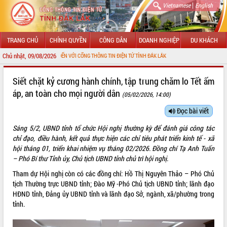
|
Vietnamese
English
TRANG CHỦ
CHÍNH QUYỀN
CÔNG DÂN
DOANH NGHIỆP
DU KHÁCH
Chủ nhật, 09/08/2026
 MỪNG ĐẾN VỚI CỔNG THÔNG TIN ĐIỆN TỬ TỈNH ĐẮK LẮK
GIỚI THIỆU
Siết chặt kỷ cương hành chính, tập trung chăm lo Tết ấm
áp, an toàn cho mọi người dân
(05/02/2026, 14:00)
LÃNH ĐẠO UBND TỈNH
Đọc bài viết
TIN TỨC SỰ KIỆN
Sáng 5/2, UBND tỉnh tổ chức Hội nghị thường kỳ để đánh giá công tác
SỞ, BAN, NGÀNH
chỉ đạo, điều hành, kết quả thực hiện các chỉ tiêu phát triển kinh tế - xã
hội tháng 01, triển khai nhiệm vụ tháng 02/2026. Đồng chí Tạ Anh Tuấn
UBND CÁC XÃ, PHƯỜNG
– Phó Bí thư Tỉnh ủy, Chủ tịch UBND tỉnh chủ trì hội nghị.
Tham dự Hội nghị còn có các đồng chí: Hồ Thị Nguyên Thảo – Phó Chủ
THÔNG TIN CHỈ ĐẠO ĐIỀU HÀNH
tịch Thường trực UBND tỉnh; Đào Mỹ -Phó Chủ tịch UBND tỉnh; lãnh đạo
HĐND tỉnh, Đảng ủy UBND tỉnh và lãnh đạo Sở, ngành, xã/phường trong
HỆ THỐNG VĂN BẢN
tỉnh.
VĂN BẢN HĐND TỈNH