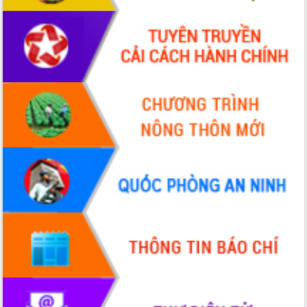
Đoàn thanh tra EC
Chủ tịch UBND tỉnh Tạ Anh Tuấn thăm,
chúc mừng các bệnh viện nhân Ngày
Thầy thuốc Việt Nam
Rộn ràng lễ hội truyền thống Sông
nước Đà Nông lần thứ I năm 2026
Kỳ họp Chuyên đề lần thứ Năm, HĐND
tỉnh Đắk Lắk thông qua các nghị quyết
quan trọng
Thống nhất danh sách giới thiệu ứng
cử đại biểu Quốc hội khoá XVI và đại
biểu HĐND tỉnh Đắk Lắk, nhiệm kỳ
2026-2031
Phát động hai phong trào thi đua quan
trọng trong kỷ nguyên mới
Hội nghị lần thứ tư Ban Chỉ đạo công
tác bầu cử tỉnh Đắk Lắk
Hội nghị Báo cáo viên Trung ương
tháng 01/2026
Phó Thủ tướng Hồ Quốc Dũng đánh giá