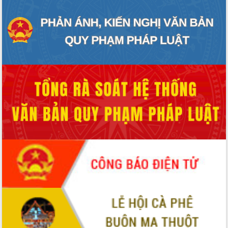
Ngày hội bầu cử đại biểu Quốc hội
khóa XVI và HĐND các cấp nhiệm kỳ
2026-2031
Đảm bảo cuộc bầu cử đại biểu Quốc
hội và đại biểu HĐND các cấp diễn ra
an toàn, hiệu quả, đúng quy định
Thủ tướng Chính phủ Phạm Minh Chính
kiểm tra, chỉ đạo hoàn thành các dự
án cao tốc và thăm khu tái định cư tại
Đắk Lắk
Sôi nổi Hội đua ngựa truyền thống Gò
Thì Thùng mừng Xuân Bính Ngọ 2026
Lãnh đạo tỉnh dâng hương tưởng niệm
tại Đập Đồng Cam đầu Xuân Bính Ngọ
Ngành nông nghiệp phấn đấu tăng
trưởng đạt 5,86% trong năm 2026
UBND tỉnh Đắk Lắk triển khai công tác
quốc phòng, quân sự địa phương năm
2026
Đắk Lắk tập trung toàn lực khắc phục
tồn tại IUU, sẵn sàng làm việc với