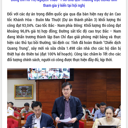
tham gia ý kiến tại hội nghị
Rà soát, hoàn thiện hệ thống thiết chế
văn hóa, thể thao đáp ứng yêu cầu
Đối với các dự án trọng điểm quốc gia qua địa bàn hiện nay dự án Cao
phát triển mới
tốc Khánh Hòa - Buôn Ma Thuột (Dự án thành phần 3) khối lượng thi
Thường trực HĐND tỉnh Đắk Lắk gặp
công đạt 93,04%. Cao tốc Bắc - Nam phía Đông: Khối lượng thi công đạt
THỐNG KÊ TRUY CẬP
mặt Đoàn chuyên gia y tế TP. Hồ Chí
khoảng 96,8% giá trị hợp đồng; Đường sắt tốc độ cao trục Bắc – Nam
Minh
đang khẩn trương thành lập Ban Chỉ đạo giải phóng mặt bằng và thực
Hôm nay:
26933
hiện các thủ tục bồi thường, tái định cư. Tỉnh đã hoàn thành "Chiến dịch
Lễ truy điệu và an táng hài cốt liệt sĩ
Tất cả:
66112601
Quang Trung", xây mới và sửa chữa 1.498 căn nhà cho các hộ dân bị
tại Nghĩa trang Liệt sĩ xã Sơn Hòa
thiệt hại do thiên tai (đạt 100% kế hoạch). Công tác chăm lo Tết cho các
Bàn giải pháp tháo gỡ khó khăn trong
đối tượng chính sách, người có công được thực hiện đầy đủ, kịp thời.
xuất khẩu sầu riêng và triển khai quy
định EUDR
Thứ trưởng Bộ Nông nghiệp và Môi
trường Nguyễn Hoàng Hiệp khảo sát
vùng trồng và doanh nghiệp đóng gói
sầu riêng tại Đắk Lắk
Trình diễn nghệ thuật chế biến các
món ăn từ sầu riêng
Đắk Lắk công bố Quy hoạch và xúc
tiến đầu tư tỉnh
Ngành cá ngừ Đắk Lắk chủ động thích