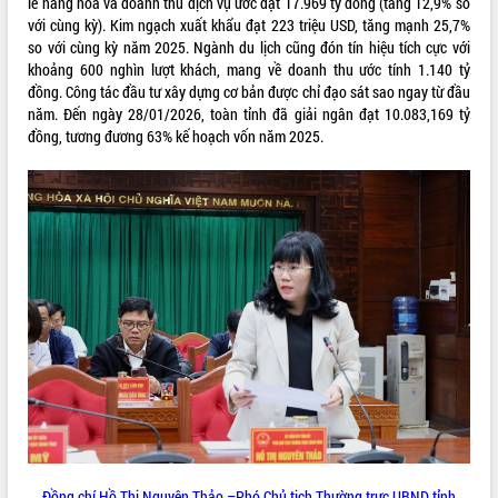
lẻ hàng hóa và doanh thu dịch vụ ước đạt 17.969 tỷ đồng (tăng 12,9% so
với cùng kỳ). Kim ngạch xuất khẩu đạt 223 triệu USD, tăng mạnh 25,7%
VIDEO
so với cùng kỳ năm 2025. Ngành du lịch cũng đón tín hiệu tích cực với
khoảng 600 nghìn lượt khách, mang về doanh thu ước tính 1.140 tỷ
Loading the player...
đồng. Công tác đầu tư xây dựng cơ bản được chỉ đạo sát sao ngay từ đầu
Trailer Lễ hội Sầu riêng Đắk Lắk năm
năm. Đến ngày 28/01/2026, toàn tỉnh đã giải ngân đạt 10.083,169 tỷ
2026
đồng, tương đương 63% kế hoạch vốn năm 2025.
Khám bệnh, cấp phát thuốc miễn phí
và tặng quà người dân xã Cư Pui
Hội nghị UBND tỉnh Đắk Lắk thường kỳ
tháng 7/2026
Lễ truy tặng danh hiệu “Bà Mẹ Việt
ALBUM ẢNH
Nam Anh hùng” và trao Huân chương
Lao động
UBND tỉnh Đắk Lắk triển khai nhiệm
vụ 6 tháng cuối năm 2026
Kỳ họp thứ Hai, Hội đồng nhân dân
tỉnh khóa XI quyết nghị nhiều nội dung
quan trọng
Bí thư Tỉnh ủy Lương Nguyễn Minh
Triết thăm, tặng quà người có công với
cách mạng
Đồng chí Hồ Thị Nguyên Thảo –Phó Chủ tịch Thường trực UBND tỉnh
LIÊN KẾT WEB