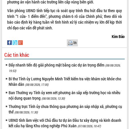
đấu có 77% xã đạt chuẩn nông thôn
phương án vận hành các trường liên cấp vùng biên giới.
mới
Văn phòng UBND tỉnh tiếp tục rà soát quy trình thu hút đầu tư theo quy
Chuyển đổi số 'mở đường' cho nông
trình “1 cửa- 1 điểm đến”, phương châm 6 rõ của Chính phủ; theo dõi và
nghiệp Đắk Lắk tăng trưởng bứt phá
báo cáo định kỳ hàng tuần về tình hình xử lý các nhiệm vụ lớn để kịp thời
Triển khai đồng bộ đo đạc, lập hồ sơ
chỉ đạo các vấn đề phát sinh.
địa chính, hoàn thiện cơ sở dữ liệu đất
Kim Bảo
đai
In
Ứng dụng sinh trắc học - Bước tiến
trong hành trình chuyển đổi số tại Đắk
Các tin khác
Lắk
Đẩy nhanh tiến độ giải phóng mặt bằng các dự án trọng điểm
Đắk Lắk nâng cao hiệu quả công tác
(08/08/2026,
Đảng từ Sổ tay đảng viên điện tử
19:53)
Đắk Lắk đẩy mạnh nuôi biển công
Bí thư Tỉnh ủy Lương Nguyễn Minh Triết kiểm tra việc khám sức khỏe cho
nghệ, hướng tới phát triển thủy sản
Nhân dân
(08/08/2026, 17:05)
bền vững
Ban Thường vụ Tỉnh ủy xem xét phương án sắp xếp trường học và nhiều
Tập huấn nâng cao năng lực triển khai
nội dung quan trọng
(08/08/2026, 13:30)
chuyển đổi số cho cán bộ, công chức
Thường trực Tỉnh ủy chưa thông qua phương án sáp nhập xã, phường cụ
cấp xã
thể
(08/08/2026, 11:30)
Đắk Lắk phát động hưởng ứng Ngày
UBND tỉnh làm việc với Chủ đầu tư dự án Đầu tư xây dựng và kinh doanh
Quyền của người tiêu dùng Việt Nam
kết cấu hạ tầng Khu công nghiệp Phú Xuân
(07/08/2026, 19:47)
2026