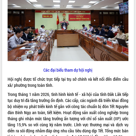
ĐIỂM TIN VĂN BẢN
QUY HOẠCH - KẾ HOẠCH
Các đại biểu tham dự hội nghị
Hội nghị được tổ chức trực tiếp tại trụ sở chính và kết nối đến điểm cầu
xã/ phường trong toàn tỉnh.
Trong tháng 1 năm 2026, tình hình kinh tế - xã hội của tỉnh Đắk Lắk tiếp
tục duy trì đà tăng trưởng ổn định. Các cấp, các ngành đã triển khai đồng
bộ nhiệm vụ phát triển kinh tế gắn với công tác chuẩn bị đón Tết Nguyên
đán Bính Ngọ an toàn, tiết kiệm. Hoạt động sản xuất công nghiệp trong
tháng ghi nhận mức tăng trưởng ấn tượng với chỉ số sản xuất (IIP) ước
tăng 15,9% so với cùng kỳ năm trước. Lĩnh vực thương mại và dịch vụ
diễn ra sôi động nhằm đáp ứng nhu cầu tiêu dùng dịp Tết. Tổng mức bán