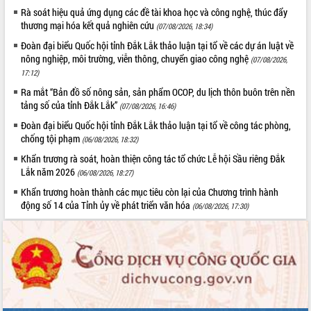
Rà soát hiệu quả ứng dụng các đề tài khoa học và công nghệ, thúc đẩy
Đẩy mạnh cải cách hành chính, quyết
thương mại hóa kết quả nghiên cứu
tâm đạt được mục tiêu tăng trưởng
(07/08/2026, 18:34)
hai con số trong năm 2026
Đoàn đại biểu Quốc hội tỉnh Đắk Lắk thảo luận tại tổ về các dự án luật về
Tổ chức trang trọng Lễ hội Đền thờ
nông nghiệp, môi trường, viễn thông, chuyển giao công nghệ
(07/08/2026,
Lương Văn Chánh năm 2026
17:12)
Phó Bí thư Tỉnh ủy Đắk Lắk Đỗ Hữu
Ra mắt “Bản đồ số nông sản, sản phẩm OCOP, du lịch thôn buôn trên nền
Huy giữ chức Bí thư Đảng ủy Ủy Ban
tảng số của tỉnh Đắk Lắk”
(07/08/2026, 16:46)
Nhân dân tỉnh
Đoàn đại biểu Quốc hội tỉnh Đắk Lắk thảo luận tại tổ về công tác phòng,
Bệnh án điện tử thúc đẩy chuyển đổi
chống tội phạm
(06/08/2026, 18:32)
số y tế tại Đắk Lắk
Khẩn trương rà soát, hoàn thiện công tác tổ chức Lễ hội Sầu riêng Đắk
Chuyển đổi số thư viện: Mở rộng
Lắk năm 2026
(06/08/2026, 18:27)
không gian tri thức trong thời đại số
Khẩn trương hoàn thành các mục tiêu còn lại của Chương trình hành
Đánh giá, rút kinh nghiệm công tác tổ
động số 14 của Tỉnh ủy về phát triển văn hóa
(06/08/2026, 17:30)
chức diễn tập trước ngày bầu cử
Chương trình “Gặp gỡ hữu nghị –
Friendship Meeting New Year 2026”
Bầu cử Quốc hội và HĐND: Cử tri Đắk
Lắk gửi gắm niềm tin, kỳ vọng vào lá
phiếu
Đắk Lắk sẵn sàng các điều kiện cho