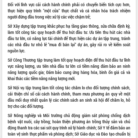
du khách thông qua Hệ thống cơ sở dữ
Đối với lĩnh vực cải cách hành chính phải có chuyển biến tích cực hơn,
liệu và Bản đồ số
thực hiện quy trình "một cửa" thực chất và cá nhân hóa trách nhiệm
người đứng đầu trong việc xử lý các việc chậm trễ;
Tập huấn ứng dụng trí tuệ nhân tạo (AI)
trong thương mại điện tử năm 2026
Sở Xây dựng tập trung khắc phục hạ tầng giao thông, sửa chữa định kỳ,
Đoàn đại biểu Quốc hội tỉnh Đắk Lắk
làm tốt công tác quy hoạch để thu hút đầu tư. Ưu tiên thu hút các nhà
trao đổi thông tin trước Kỳ họp thứ
đầu tư lớn, có năng lực tài chính để thực hiện các dự án tập trung, tránh
nhất, Quốc hội khóa XVI
các nhà đầu tư nhỏ lẻ "mua đi bán lại" dự án, gây rủi ro về kiểm soát
nguồn lực.
Quyết liệt cải cách hành chính, khơi
thông nguồn lực phát triển
Sở Công Thương tập trung làm tốt quy hoạch điện để thu hút đầu tư lĩnh
Nâng cao hiệu lực, hiệu quả HĐND
vực năng lượng, ưu tiên nhà đầu tư lớn có tiềm năng đảm bảo an ninh
tỉnh thông qua hiện đại hóa hành chính
năng lượng quốc gia; Đảm bảo cung ứng hàng hóa, bình ổn giá cả và
khai thác các tiềm năng năng lượng mới.
Xã Ea Phê gắn cải cách hành chính với
chuyển đổi số
Sở Nội vụ tập trung làm tốt công tác chăm lo cho đối tượng chính sách,
Phó Chủ tịch Thường trực UBND tỉnh
cải thiện chỉ số cải cách hành chính, tham mưu phương án quy về một
Hồ Thị Nguyên Thảo làm việc tại Trung
đầu mối duy nhất quản lý các chính sách an sinh xã hội để chăm lo, hỗ
tâm Phục vụ hành chính công xã Ea
trợ cho các đối tượng.
Phê
Sở Nông nghiệp và Môi trường chủ động giám sát phòng chống dịch
Xây dựng nền hành chính số đồng
bệnh vật nuôi, cây trồng; hoàn thiện phương án trồng thủy sản và chủ
hành cùng nông dân dân, doanh nghiệp
động thanh tra các sai sót quy trình xử lý hành chính; Sở Y tế đảm bảo an
Giai đoạn 2026-2030, Đắk Lắk phấn
toàn vệ sinh thực phẩm và phòng dịch; Sở Giáo dục và Đào tạo chuẩn bị