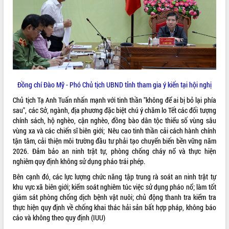
hiện nhiệm vụ quản lý tài sản công
hàng tuần
Tháo gỡ những vướng mắc, đẩy mạnh
công tác cải cách thủ tục hành chính
tại Trung tâm Phục vụ hành chính
công tỉnh
Đắk Lắk: Tôn vinh 46 giải pháp tại Hội
Đồng chí Đào Mỹ - Phó Chủ tịch UBND tỉnh tham gia ý kiến tại hội nghị
thi Sáng tạo Kỹ thuật 2024 - 2025
Đắk Lắk rà soát, điều chỉnh Đề án 190
Chủ tịch Tạ Anh Tuấn nhấn mạnh với tinh thần "không để ai bị bỏ lại phía
về phát triển nuôi trồng thủy sản
sau", các Sở, ngành, địa phương đặc biệt chú ý chăm lo Tết các đối tượng
chính sách, hộ nghèo, cận nghèo, đồng bào dân tộc thiểu số vùng sâu
Phó Chủ tịch UBND tỉnh Đắk Lắk
vùng xa và các chiến sĩ biên giới; Nêu cao tinh thần cải cách hành chính
Trương Công Thái kiểm tra thực địa
tận tâm, cải thiện môi trường đầu tư phải tạo chuyển biến bền vững năm
Dự án cao tốc Khánh Hòa - Buôn Ma
2026. Đảm bảo an ninh trật tự, phòng chống cháy nổ và thực hiện
Thuột
nghiêm quy định không sử dụng pháo trái phép.
Định vị cà phê Việt Nam như một “di
sản sống” trong dòng chảy toàn cầu
Bên cạnh đó, các lực lượng chức năng tập trung rà soát an ninh trật tự
khu vực xã biên giới; kiểm soát nghiêm túc việc sử dụng pháo nổ; làm tốt
Xây dựng nông thôn mới: Nâng cao đời
giám sát phòng chống dịch bệnh vật nuôi; chủ động thanh tra kiểm tra
sống người dân từ những mô hình thiết
thực hiện quy định về chống khai thác hải sản bất hợp pháp, không báo
thực
cáo và không theo quy định (IUU)
Quyết liệt tháo gỡ vướng mắc, đẩy