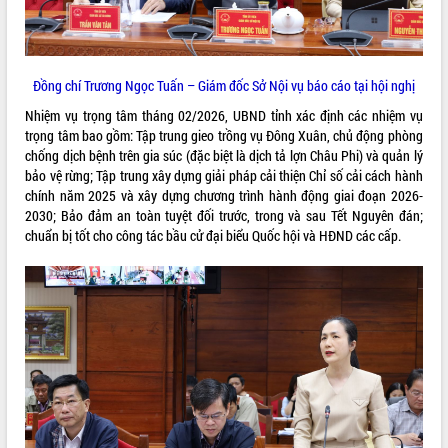
ứng để giữ vững thị trường xuất khẩu
Diễn đàn Kinh tế tư nhân Việt Nam đột
phá cơ chế - Hợp tác công tư
Đề án 06 tạo bước ngoặt đột phá trong
Đồng chí Trương Ngọc Tuấn – Giám đốc Sở Nội vụ báo cáo tại hội nghị
cải cách hành chính tỉnh Đắk Lắk
Nhiệm vụ trọng tâm tháng 02/2026, UBND tỉnh xác định các nhiệm vụ
Kết nối tour, đẩy mạnh chuyển đổi số
trọng tâm bao gồm: Tập trung gieo trồng vụ Đông Xuân, chủ động phòng
để phát triển du lịch Đắk Lắk
chống dịch bệnh trên gia súc (đặc biệt là dịch tả lợn Châu Phi) và quản lý
Khởi động Dự án Đầu tư xây dựng hạ
bảo vệ rừng; Tập trung xây dựng giải pháp cải thiện Chỉ số cải cách hành
tầng kỹ thuật Cụm công nghiệp Tân
chính năm 2025 và xây dựng chương trình hành động giai đoạn 2026-
Tiến
2030; Bảo đảm an toàn tuyệt đối trước, trong và sau Tết Nguyên đán;
Gặp mặt các cơ quan báo chí nhân Kỷ
chuẩn bị tốt cho công tác bầu cử đại biểu Quốc hội và HĐND các cấp.
niệm 101 năm Ngày Báo chí Cách
mạng Việt Nam
Đắk Lắk sơ kết 4 năm triển khai thực
hiện Đề án 06 của Chính phủ
Họp báo thông tin về Hội nghị Công bố
Quy hoạch và Xúc tiến đầu tư tỉnh Đắk
Lắk
Khơi thông điểm nghẽn, đẩy nhanh
giải ngân vốn khắc phục thiên tai