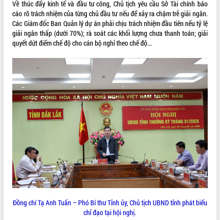
nhanh tiến độ các dự án trọng điểm
Về thúc đẩy kinh tế và đầu tư công, Chủ tịch yêu cầu Sở Tài chính báo
trong Khu kinh tế Nam Phú Yên
cáo rõ trách nhiệm của từng chủ đầu tư nếu để xảy ra chậm trễ giải ngân.
Các Giám đốc Ban Quản lý dự án phải chịu trách nhiệm đầu tiên nếu tỷ lệ
Hòn Yến phát triển du lịch gắn với bảo
giải ngân thấp (dưới 70%); rà soát các khối lượng chưa thanh toán; giải
tồn biển
quyết dứt điểm chế độ cho cán bộ nghỉ theo chế độ...
Lấy ý kiến điều chỉnh Quy hoạch tỉnh
Đắk Lắk thời kỳ 2021-2030, tầm nhìn
đến năm 2050
Phát động chiến dịch 30 ngày đêm
giải phóng mặt bằng Tuyến đường bộ
ven biển
Đắk Lắk nỗ lực thúc đẩy tăng trưởng
kinh tế từ 10% trở lên trong Quý
II/2026
Đắk Lắk ký kết thỏa thuận hợp tác về
chuyển đổi số giai đoạn 2026 – 2030
với Tập đoàn Bưu chính Viễn thông
Việt Nam
Thứ trưởng Bộ Y tế làm việc với tỉnh
Đắk Lắk về phát triển nhân lực y tế
Đồng chí Tạ Anh Tuấn – Phó Bí thư Tỉnh ủy, Chủ tịch UBND tỉnh phát biểu
cho trạm y tế cấp xã
chỉ đạo tại hội nghị.
Du lịch Đắk Lắk nâng tầm trải nghiệm