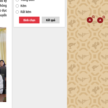
và kỹ
thông
Kém
o dục
Rất kém
huyển
Bình chọn
Kết quả