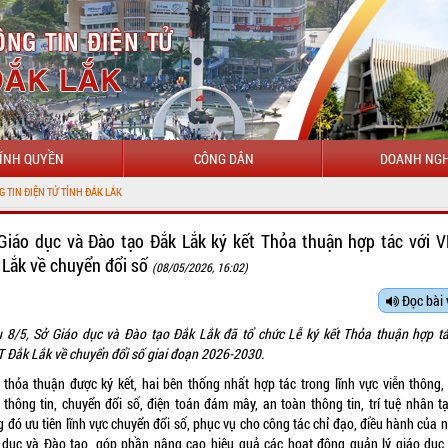
ÍNH QUYỀN
CÔNG DÂN
DOANH NGH
CHÀO MỪNG Đ
Giáo dục và Đào tạo Đắk Lắk ký kết Thỏa thuận hợp tác với 
 Lắk về chuyển đổi số
(08/05/2026, 16:02)
Đọc bài 
u 8/5, Sở Giáo dục và Đào tạo Đắk Lắk đã tổ chức Lễ ký kết Thỏa thuận hợp tá
 Đắk Lắk về chuyển đổi số giai đoạn 2026-2030.
 thỏa thuận được ký kết, hai bên thống nhất hợp tác trong lĩnh vực viễn thông,
 thông tin, chuyển đổi số, điện toán đám mây, an toàn thông tin, trí tuệ nhân tạ
g đó ưu tiên lĩnh vực chuyển đổi số, phục vụ cho công tác chỉ đạo, điều hành của 
 dục và Đào tạo, góp phần nâng cao hiệu quả các hoạt động quản lý giáo dục,