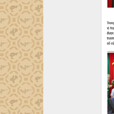
Đắk Lắk sơ kết 4 năm triển khai thực
hiện Đề án 06 của Chính phủ
Họp báo thông tin về Hội nghị Công bố
Quy hoạch và Xúc tiến đầu tư tỉnh Đắk
Tron
Lắk
vị tr
được
Khơi thông điểm nghẽn, đẩy nhanh
trươ
giải ngân vốn khắc phục thiên tai
số c
HĐND tỉnh thông qua điều chỉnh Quy
hoạch tỉnh thời kỳ 2021-2030
Hội thảo góp ý hồ sơ điều chỉnh quy
hoạch tỉnh Đắk Lắk thời kỳ 2021-2030,
tầm nhìn đến năm 2050
Nâng cao hiệu quả hoạt động của các
doanh nghiệp nhà nước
Hội nghị triển khai kết nối mạng
truyền số liệu chuyên dùng phục vụ cơ
quan Đảng, Nhà nước
Lễ phát động chuỗi hoạt động chung
tay làm sạch môi trường
Xã Ea Kar bước chuyển mình trong