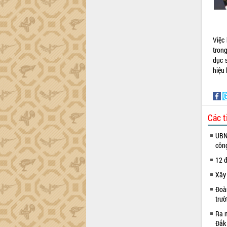
công tác cải cách hành chính mô hình
mới
UBND tỉnh họp báo định kỳ tháng 4
năm 2026
Việc
tron
Hội thảo khoa học “Giải pháp thúc đẩy
dục 
phát triển nền kinh tế xanh tại tỉnh
hiệu
Đắk Lắk”
Tăng cường giám sát, đôn đốc thực
hiện nhiệm vụ quản lý tài sản công
hàng tuần
Các t
Tháo gỡ những vướng mắc, đẩy mạnh
công tác cải cách thủ tục hành chính
UBND
tại Trung tâm Phục vụ hành chính
côn
công tỉnh
12 đ
Đắk Lắk: Tôn vinh 46 giải pháp tại Hội
thi Sáng tạo Kỹ thuật 2024 - 2025
Xây
Đắk Lắk rà soát, điều chỉnh Đề án 190
Đoàn
về phát triển nuôi trồng thủy sản
trư
Phó Chủ tịch UBND tỉnh Đắk Lắk
Ra m
Trương Công Thái kiểm tra thực địa
Đắk