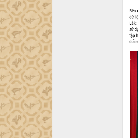
trường Nguyễn Hoàng Hiệp khảo sát
vùng trồng và doanh nghiệp đóng gói
Bên 
sầu riêng tại Đắk Lắk
dữ li
Trình diễn nghệ thuật chế biến các
Lắk; 
món ăn từ sầu riêng
sử d
Đắk Lắk công bố Quy hoạch và xúc
tập 
tiến đầu tư tỉnh
đổi s
Ngành cá ngừ Đắk Lắk chủ động thích
ứng để giữ vững thị trường xuất khẩu
Diễn đàn Kinh tế tư nhân Việt Nam đột
phá cơ chế - Hợp tác công tư
Đề án 06 tạo bước ngoặt đột phá trong
cải cách hành chính tỉnh Đắk Lắk
Kết nối tour, đẩy mạnh chuyển đổi số
để phát triển du lịch Đắk Lắk
Khởi động Dự án Đầu tư xây dựng hạ
tầng kỹ thuật Cụm công nghiệp Tân
Tiến
Gặp mặt các cơ quan báo chí nhân Kỷ
niệm 101 năm Ngày Báo chí Cách
mạng Việt Nam