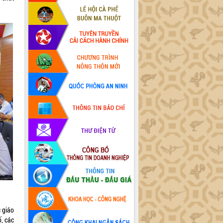
c giáo
ố, các