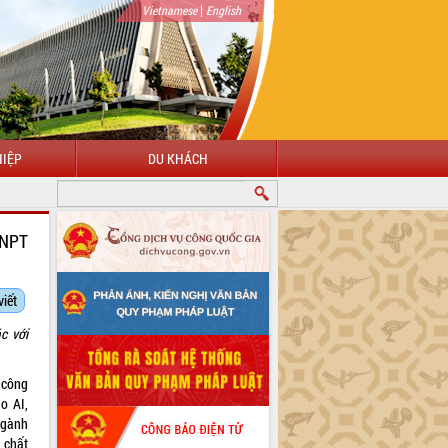
|
Vietnamese
English
IỆP
DU KHÁCH
ẾN VỚI CỔNG THÔNG TIN ĐIỆN TỬ TỈNH ĐẮK LẮK
VNPT
viết
c với
 công
o AI,
ngành
 chất