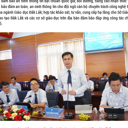
 đảm bảo an ninh thông tin đạt chuẩn quốc gia; bồi dưỡng, nâng cao nhận thức 
 bảo đảm an toàn, an ninh thông tin cho đội ngũ cán bộ chuyên trách công nghệ 
của ngành Giáo dục Đắk Lắk; hợp tác khảo sát, tư vấn, cung cấp hạ tầng cho Sở Giá
ào tạo Đắk Lắk và các cơ sở giáo dục trên địa bàn đảm bảo đáp ứng công tác c
ố.