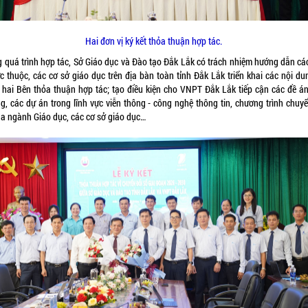
Hai đơn vị ký kết thỏa thuận hợp tác.
g quá trình hợp tác, Sở Giáo dục và Đào tạo Đắk Lắk có trách nhiệm hướng dẫn cá
ực thuộc, các cơ sở giáo dục trên địa bàn toàn tỉnh Đắk Lắk triển khai các nội d
 hai Bên thỏa thuận hợp tác; tạo điều kiện cho VNPT Đắk Lắk tiếp cận các đề án
ng, các dự án trong lĩnh vực viễn thông - công nghệ thông tin, chương trình chuyể
ủa ngành Giáo dục, các cơ sở giáo dục…