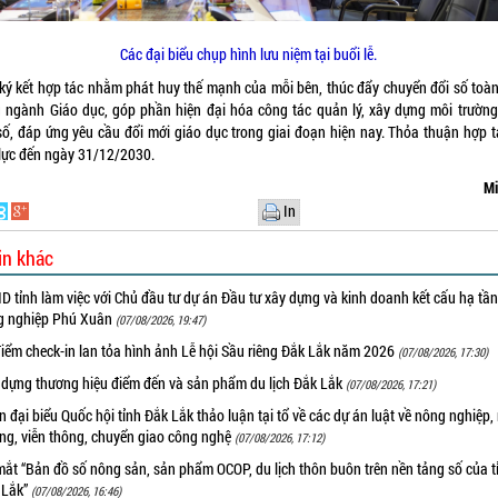
Các đại biểu chụp hình lưu niệm tại buổi lễ.
 ký kết hợp tác nhằm phát huy thế mạnh của mỗi bên, thúc đẩy chuyển đổi số toàn
g ngành Giáo dục, góp phần hiện đại hóa công tác quản lý, xây dựng môi trường
số, đáp ứng yêu cầu đổi mới giáo dục trong giai đoạn hiện nay. Thỏa thuận hợp t
 lực đến ngày 31/12/2030.
Mi
In
in khác
 tỉnh làm việc với Chủ đầu tư dự án Đầu tư xây dựng và kinh doanh kết cấu hạ tầ
g nghiệp Phú Xuân
(07/08/2026, 19:47)
iểm check-in lan tỏa hình ảnh Lễ hội Sầu riêng Đắk Lắk năm 2026
(07/08/2026, 17:30)
 dựng thương hiệu điểm đến và sản phẩm du lịch Đắk Lắk
(07/08/2026, 17:21)
 đại biểu Quốc hội tỉnh Đắk Lắk thảo luận tại tổ về các dự án luật về nông nghiệp,
ờng, viễn thông, chuyển giao công nghệ
(07/08/2026, 17:12)
ắt “Bản đồ số nông sản, sản phẩm OCOP, du lịch thôn buôn trên nền tảng số của t
 Lắk”
(07/08/2026, 16:46)