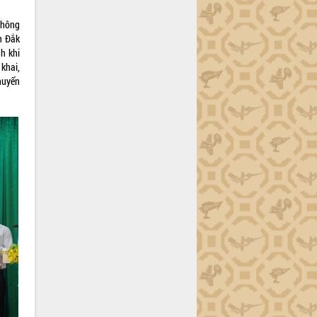
thông
nh Đắk
nh khi
khai,
huyển