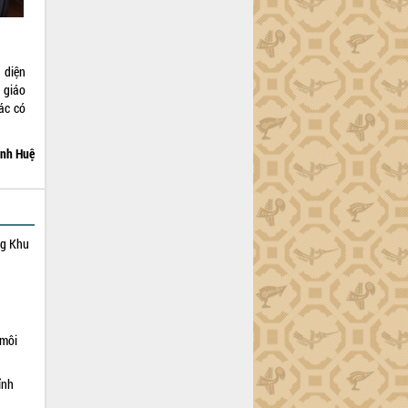
 diện
 giáo
ác có
nh Huệ
ng Khu
 môi
ỉnh