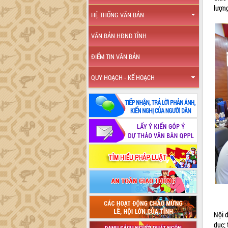
lượng
HỆ THỐNG VĂN BẢN
VĂN BẢN HĐND TỈNH
ĐIỂM TIN VĂN BẢN
QUY HOẠCH - KẾ HOẠCH
Nội d
dục; 