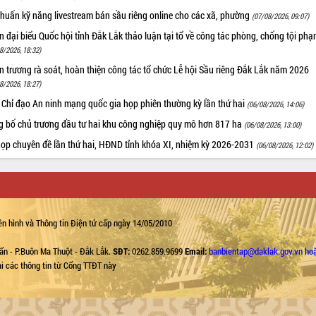
huấn kỹ năng livestream bán sầu riêng online cho các xã, phường
(07/08/2026, 09:07)
 đại biểu Quốc hội tỉnh Đắk Lắk thảo luận tại tổ về công tác phòng, chống tội ph
8/2026, 18:32)
 trương rà soát, hoàn thiện công tác tổ chức Lễ hội Sầu riêng Đắk Lắk năm 2026
8/2026, 18:27)
 Chỉ đạo An ninh mạng quốc gia họp phiên thường kỳ lần thứ hai
(06/08/2026, 14:06)
g bố chủ trương đầu tư hai khu công nghiệp quy mô hơn 817 ha
(06/08/2026, 13:00)
họp chuyên đề lần thứ hai, HĐND tỉnh khóa XI, nhiệm kỳ 2026-2031
(06/08/2026, 12:02)
n hình và Thông tin Điện tử cấp ngày 14/05/2010
ẩn - P.Buôn Ma Thuột - Đắk Lắk.
SĐT:
0262.859.9699
Email:
banbientap@daklak.gov.vn ho
lại các thông tin từ Cổng TTĐT này