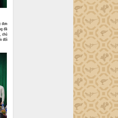
c đơn
ung đã
, chủ
n đổi