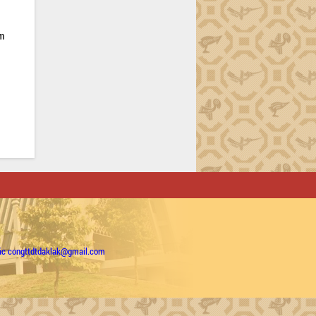
ạm
ặc congttdtdaklak@gmail.com