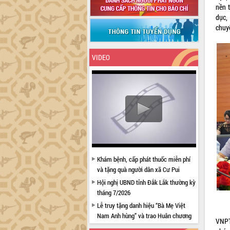
nền 
dục,
chuy
VIDEO
Khám bệnh, cấp phát thuốc miễn phí
và tặng quà người dân xã Cư Pui
Hội nghị UBND tỉnh Đắk Lắk thường kỳ
tháng 7/2026
Lễ truy tặng danh hiệu “Bà Mẹ Việt
Nam Anh hùng” và trao Huân chương
VNPT
Lao động