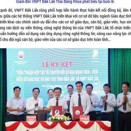
Giám đốc VNPT Đắk Lắk Thái Đăng Khoa phát biểu tại buổi lễ.
cạnh đó, VNPT Đắk Lắk cũng phối hợp tiến hành thực hiện kết nối đồng bộ, liên 
ệu giữa các hệ thống VNPT Đắk Lắk triển khai với cơ sở dữ liệu ngành Giáo dục tỉ
triển khai các chính sách ưu đãi cho các cơ sở giáo dục, cán bộ, giáo viên, học si
ụng các dịch vụ viễn thông, công nghệ thông tin của VNPT Đắk Lắk; tổ chức triển 
huấn hướng dẫn sử dụng các ứng dụng công nghệ thông tin; nâng cao năng lực c
ố cho đội ngũ cán bộ, giáo viên của các cơ sở giáo dục trên toàn tỉnh…