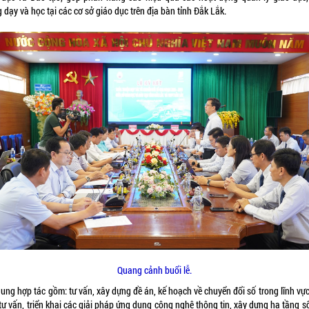
 dạy và học tại các cơ sở giáo dục trên địa bàn tỉnh Đắk Lắk.
Quang cảnh buổi lễ.
ung hợp tác gồm: tư vấn, xây dựng đề án, kế hoạch về chuyển đổi số trong lĩnh vự
tư vấn, triển khai các giải pháp ứng dụng công nghệ thông tin, xây dựng hạ tầng s