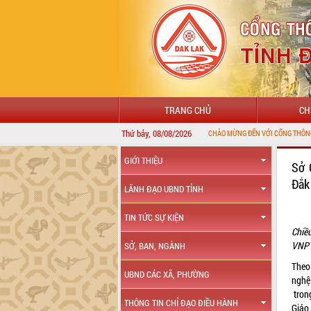
TRANG CHỦ
CH
Thứ bảy, 08/08/2026
GIỚI THIỆU
Sở 
Đắk
LÃNH ĐẠO UBND TỈNH
TIN TỨC SỰ KIỆN
Chiề
VNPT
SỞ, BAN, NGÀNH
Theo
UBND CÁC XÃ, PHƯỜNG
nghệ
tron
THÔNG TIN CHỈ ĐẠO ĐIỀU HÀNH
Giáo