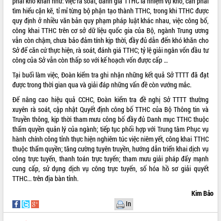
phải khó khăn như: việc rà soát, đánh giá TTHC là nhiệm vụ khó, cần phải
tìm hiểu cặn kẽ, tỉ mỉ từng bộ phận tạo thành TTHC, trong khi TTHC được
quy định ở nhiều văn bản quy phạm pháp luật khác nhau, việc công bố,
công khai TTHC trên cơ sở dữ liệu quốc gia của Bộ, ngành Trung ương
vẫn còn chậm, chưa bảo đảm tính kịp thời, đầy đủ dẫn đến khó khăn cho
Sở để căn cứ thực hiện, rà soát, đánh giá TTHC; tỷ lệ giải ngân vốn đầu tư
công của Sở vẫn còn thấp so với kế hoạch vốn được cấp …
Tại buổi làm việc, Đoàn kiểm tra ghi nhận những kết quả Sở TTTT đã đạt
được trong thời gian qua và giải đáp những vấn đề còn vướng mắc.
Để nâng cao hiệu quả CCHC, Đoàn kiểm tra đề nghị Sở TTTT thường
xuyên rà soát, cập nhật Quyết định công bố TTHC của Bộ Thông tin và
Truyền thông, kịp thời tham mưu công bố đầy đủ Danh mục TTHC thuộc
thẩm quyền quản lý của ngành; tiếp tục phối hợp với Trung tâm Phục vụ
hành chính công tỉnh thực hiện nghiêm túc việc niêm yết, công khai TTHC
thuộc thẩm quyền; tăng cường tuyên truyền, hướng dẫn triển khai dịch vụ
công trực tuyến, thanh toán trực tuyến; tham mưu giải pháp đẩy mạnh
cung cấp, sử dụng dịch vụ công trực tuyến, số hóa hồ sơ giải quyết
TTHC... trên địa bàn tỉnh.
Kim Bảo
In