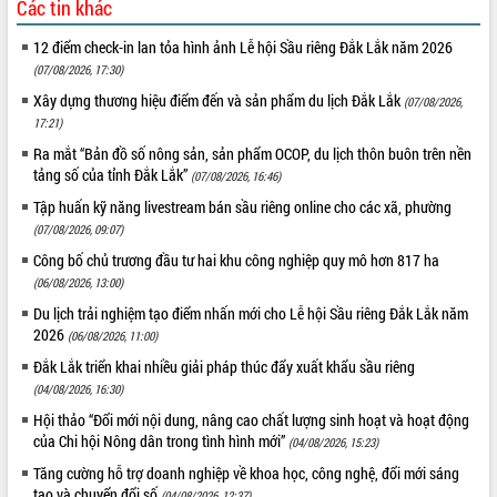
Các tin khác
12 điểm check-in lan tỏa hình ảnh Lễ hội Sầu riêng Đắk Lắk năm 2026
(07/08/2026, 17:30)
Xây dựng thương hiệu điểm đến và sản phẩm du lịch Đắk Lắk
(07/08/2026,
17:21)
Ra mắt “Bản đồ số nông sản, sản phẩm OCOP, du lịch thôn buôn trên nền
tảng số của tỉnh Đắk Lắk”
(07/08/2026, 16:46)
Tập huấn kỹ năng livestream bán sầu riêng online cho các xã, phường
(07/08/2026, 09:07)
Công bố chủ trương đầu tư hai khu công nghiệp quy mô hơn 817 ha
(06/08/2026, 13:00)
Du lịch trải nghiệm tạo điểm nhấn mới cho Lễ hội Sầu riêng Đắk Lắk năm
2026
(06/08/2026, 11:00)
Đắk Lắk triển khai nhiều giải pháp thúc đẩy xuất khẩu sầu riêng
(04/08/2026, 16:30)
Hội thảo “Đổi mới nội dung, nâng cao chất lượng sinh hoạt và hoạt động
của Chi hội Nông dân trong tình hình mới”
(04/08/2026, 15:23)
Tăng cường hỗ trợ doanh nghiệp về khoa học, công nghệ, đổi mới sáng
tạo và chuyển đổi số
(04/08/2026, 12:37)