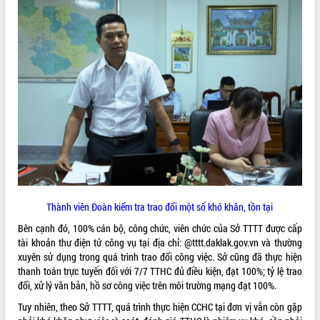
Thành viên Đoàn kiểm tra trao đổi một số khó khăn, tồn tại
Bên cạnh đó, 100% cán bộ, công chức, viên chức của Sở TTTT được cấp
tài khoản thư điện tử công vụ tại địa chỉ: @tttt.daklak.gov.vn và thường
xuyên sử dụng trong quá trình trao đổi công việc. Sở cũng đã thực hiện
thanh toán trực tuyến đối với 7/7 TTHC đủ điều kiện, đạt 100%; tỷ lệ trao
đổi, xử lý văn bản, hồ sơ công việc trên môi trường mạng đạt 100%.
Tuy nhiên, theo Sở TTTT, quá trình thực hiện CCHC tại đơn vị vẫn còn gặp