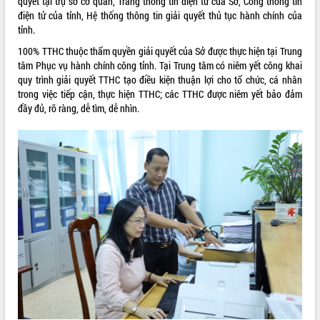
quyết tại trụ sở cơ quan, Trang thông tin điện tử của Sở, Cổng thông tin
điện tử của tỉnh, Hệ thống thông tin giải quyết thủ tục hành chính của
VIDEO
tỉnh.
Không có file video nào để phát.
100% TTHC thuộc thẩm quyền giải quyết của Sở được thực hiện tại Trung
tâm Phục vụ hành chính công tỉnh. Tại Trung tâm có niêm yết công khai
ALBUM ẢNH
quy trình giải quyết TTHC tạo điều kiện thuận lợi cho tổ chức, cá nhân
trong việc tiếp cận, thực hiện TTHC; các TTHC được niêm yết bảo đảm
đầy đủ, rõ ràng, dễ tìm, dễ nhìn.
LIÊN KẾT WEB
THỐNG KÊ TRUY CẬP
Hôm nay:
844