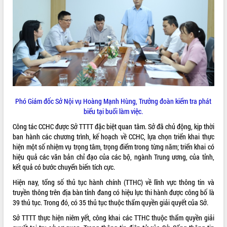
ĐIỂM TIN VĂN BẢN
QUY HOẠCH - KẾ HOẠCH
Phó Giám đốc Sở Nội vụ Hoàng Mạnh Hùng, Trưởng đoàn kiểm tra phát
biểu tại buổi làm v
iệc.
Công tác CCHC được Sở TTTT đặc biệt quan tâm. Sở đã chủ động, kịp thời
ban hành các chương trình, kế hoạch về CCHC, lựa chọn triển khai thực
hiện một số nhiệm vụ trọng tâm, trọng điểm trong từng năm; triển khai có
hiệu quả các văn bản chỉ đạo của các bộ, ngành Trung ương, của tỉnh,
kết quả có bước chuyển biến tích cực.
Hiện nay, tổng số thủ tục hành chính (TTHC) về lĩnh vực thông tin và
truyền thông trên địa bàn tỉnh đang có hiệu lực thi hành được công bố là
39 thủ tục. Trong đó, có 35 thủ tục thuộc thẩm quyền giải quyết của Sở.
Sở TTTT thực hiện niêm yết, công khai các TTHC thuộc thẩm quyền giải