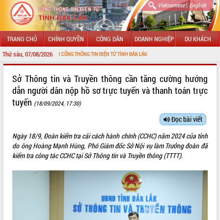
|
Vietnamese
English
TRANG CHỦ
CHÍNH QUYỀN
CÔNG DÂN
DOANH NGHIỆP
DU KHÁCH
Thứ sáu, 07/08/2026
ỪNG ĐẾN VỚI CỔNG THÔNG TIN ĐIỆN TỬ TỈNH ĐẮK LẮK
GIỚI THIỆU
Sở Thông tin và Truyền thông cần tăng cường hướng
dẫn người dân nộp hồ sơ trực tuyến và thanh toán trực
LÃNH ĐẠO UBND TỈNH
tuyến
(18/09/2024, 17:30)
TIN TỨC SỰ KIỆN
Đọc bài viết
SỞ, BAN, NGÀNH
Ngày 18/9, Đoàn kiểm tra cải cách hành chính (CCHC) năm 2024 của tỉnh
do ông Hoàng Mạnh Hùng, Phó Giám đốc Sở Nội vụ làm Trưởng đoàn đã
UBND CÁC XÃ, PHƯỜNG
kiểm tra công tác CCHC tại Sở Thông tin và Truyền thông (TTTT).
THÔNG TIN CHỈ ĐẠO ĐIỀU HÀNH
HỆ THỐNG VĂN BẢN
VĂN BẢN HĐND TỈNH