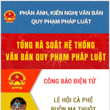
với Tập đoàn Bưu chính Viễn thông
Việt Nam
Thứ trưởng Bộ Y tế làm việc với tỉnh
Đắk Lắk về phát triển nhân lực y tế
cho trạm y tế cấp xã
Du lịch Đắk Lắk nâng tầm trải nghiệm
du khách thông qua Hệ thống cơ sở dữ
liệu và Bản đồ số
Tập huấn ứng dụng trí tuệ nhân tạo (AI)
trong thương mại điện tử năm 2026
Đoàn đại biểu Quốc hội tỉnh Đắk Lắk
trao đổi thông tin trước Kỳ họp thứ
nhất, Quốc hội khóa XVI
Quyết liệt cải cách hành chính, khơi
thông nguồn lực phát triển
Nâng cao hiệu lực, hiệu quả HĐND
tỉnh thông qua hiện đại hóa hành chính
Xã Ea Phê gắn cải cách hành chính với
chuyển đổi số
Phó Chủ tịch Thường trực UBND tỉnh