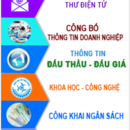
Tập huấn nâng cao năng lực triển khai
chuyển đổi số cho cán bộ, công chức
cấp xã
Đắk Lắk phát động hưởng ứng Ngày
Quyền của người tiêu dùng Việt Nam
2026
Đẩy mạnh cải cách hành chính, quyết
tâm đạt được mục tiêu tăng trưởng
hai con số trong năm 2026
Tổ chức trang trọng Lễ hội Đền thờ
Lương Văn Chánh năm 2026
Phó Bí thư Tỉnh ủy Đắk Lắk Đỗ Hữu
Huy giữ chức Bí thư Đảng ủy Ủy Ban
Nhân dân tỉnh
Bệnh án điện tử thúc đẩy chuyển đổi
số y tế tại Đắk Lắk
Chuyển đổi số thư viện: Mở rộng
không gian tri thức trong thời đại số
Đánh giá, rút kinh nghiệm công tác tổ
chức diễn tập trước ngày bầu cử