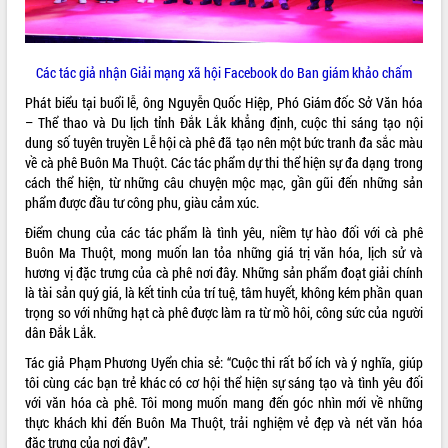
hiện Đề án 06 của Chính phủ
Họp báo thông tin về Hội nghị Công bố
Quy hoạch và Xúc tiến đầu tư tỉnh Đắk
Lắk
Các tác giả nhận Giải mạng xã hội Facebook do Ban giám khảo chấm
Khơi thông điểm nghẽn, đẩy nhanh
Phát biểu tại buổi lễ, ông Nguyễn Quốc Hiệp, Phó Giám đốc Sở Văn hóa
giải ngân vốn khắc phục thiên tai
– Thể thao và Du lịch tỉnh Đắk Lắk khẳng định, cuộc thi sáng tạo nội
HĐND tỉnh thông qua điều chỉnh Quy
dung số tuyên truyền Lễ hội cà phê đã tạo nên một bức tranh đa sắc màu
hoạch tỉnh thời kỳ 2021-2030
về cà phê Buôn Ma Thuột. Các tác phẩm dự thi thể hiện sự đa dạng trong
Hội thảo góp ý hồ sơ điều chỉnh quy
cách thể hiện, từ những câu chuyện mộc mạc, gần gũi đến những sản
hoạch tỉnh Đắk Lắk thời kỳ 2021-2030,
phẩm được đầu tư công phu, giàu cảm xúc.
tầm nhìn đến năm 2050
Điểm chung của các tác phẩm là tình yêu, niềm tự hào đối với cà phê
Nâng cao hiệu quả hoạt động của các
Buôn Ma Thuột, mong muốn lan tỏa những giá trị văn hóa, lịch sử và
doanh nghiệp nhà nước
hương vị đặc trưng của cà phê nơi đây. Những sản phẩm đoạt giải chính
Hội nghị triển khai kết nối mạng
là tài sản quý giá, là kết tinh của trí tuệ, tâm huyết, không kém phần quan
truyền số liệu chuyên dùng phục vụ cơ
trọng so với những hạt cà phê được làm ra từ mồ hôi, công sức của người
quan Đảng, Nhà nước
dân Đắk Lắk.
Lễ phát động chuỗi hoạt động chung
Tác giả Phạm Phương Uyển chia sẻ: “Cuộc thi rất bổ ích và ý nghĩa, giúp
tay làm sạch môi trường
tôi cùng các bạn trẻ khác có cơ hội thể hiện sự sáng tạo và tình yêu đối
Xã Ea Kar bước chuyển mình trong
với văn hóa cà phê. Tôi mong muốn mang đến góc nhìn mới về những
công tác cải cách hành chính mô hình
thực khách khi đến Buôn Ma Thuột, trải nghiệm vẻ đẹp và nét văn hóa
mới
đặc trưng của nơi đây”.