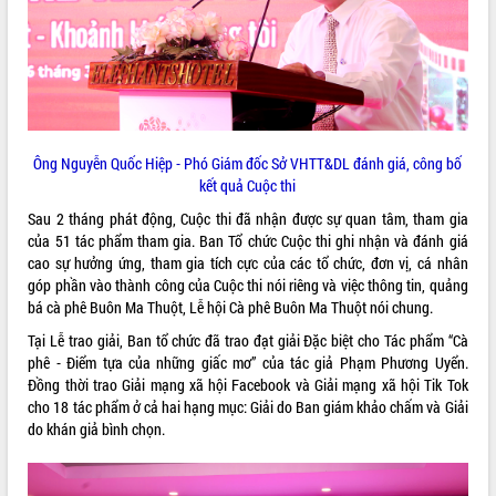
VIDEO
Ông Nguyễn Quốc Hiệp - Phó Giám đốc Sở VHTT&DL đánh giá, công bố
kết quả Cuộc thi
Sau 2 tháng phát động, Cuộc thi đã nhận được sự quan tâm, tham gia
của 51 tác phẩm tham gia. Ban Tổ chức Cuộc thi ghi nhận và đánh giá
Trailer Lễ hội Sầu riêng Đắk Lắk năm
cao sự hưởng ứng, tham gia tích cực của các tổ chức, đơn vị, cá nhân
2026
góp phần vào thành công của Cuộc thi nói riêng và việc thông tin, quảng
Khám bệnh, cấp phát thuốc miễn phí
bá cà phê Buôn Ma Thuột, Lễ hội Cà phê Buôn Ma Thuột nói chung.
và tặng quà người dân xã Cư Pui
Tại Lễ trao giải, Ban tổ chức đã trao đạt giải Đặc biệt cho Tác phẩm “Cà
Hội nghị UBND tỉnh Đắk Lắk thường kỳ
phê - Điểm tựa của những giấc mơ” của tác giả Phạm Phương Uyển.
tháng 7/2026
Đồng thời trao Giải mạng xã hội Facebook và Giải mạng xã hội Tik Tok
Lễ truy tặng danh hiệu “Bà Mẹ Việt
cho 18 tác phẩm ở cả hai hạng mục: Giải do Ban giám khảo chấm và Giải
ALBUM ẢNH
Nam Anh hùng” và trao Huân chương
do khán giả bình chọn.
Lao động
UBND tỉnh Đắk Lắk triển khai nhiệm
vụ 6 tháng cuối năm 2026