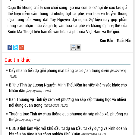
UBND tỉnh họp báo định kỳ tháng 4
Cuộc thi không chỉ là sân chơi sáng tạo mà còn là cơ hội để các tác giả
năm 2026
thể hiện niềm cảm hứng từ những hạt cà phê, văn hóa và truyền thống
Hội thảo khoa học “Giải pháp thúc đẩy
đặc trưng của vùng đất Tây Nguyên đại ngàn. Sự kiện này góp phần
phát triển nền kinh tế xanh tại tỉnh
nâng cao nhận thức về giá trị văn hóa cà phê và khẳng định vị thế của
Đắk Lắk”
Buôn Ma Thuột trên bản đồ văn hóa cà phê của Việt Nam và thế giới.
Tăng cường giám sát, đôn đốc thực
Kim Bảo - Tuấn Hải
hiện nhiệm vụ quản lý tài sản công
In
hàng tuần
Tháo gỡ những vướng mắc, đẩy mạnh
Các tin khác
công tác cải cách thủ tục hành chính
Đẩy nhanh tiến độ giải phóng mặt bằng các dự án trọng điểm
tại Trung tâm Phục vụ hành chính
(08/08/2026,
công tỉnh
19:53)
Đắk Lắk: Tôn vinh 46 giải pháp tại Hội
Bí thư Tỉnh ủy Lương Nguyễn Minh Triết kiểm tra việc khám sức khỏe cho
thi Sáng tạo Kỹ thuật 2024 - 2025
Nhân dân
(08/08/2026, 17:05)
Đắk Lắk rà soát, điều chỉnh Đề án 190
Ban Thường vụ Tỉnh ủy xem xét phương án sắp xếp trường học và nhiều
về phát triển nuôi trồng thủy sản
nội dung quan trọng
(08/08/2026, 13:30)
Phó Chủ tịch UBND tỉnh Đắk Lắk
Thường trực Tỉnh ủy chưa thông qua phương án sáp nhập xã, phường cụ
Trương Công Thái kiểm tra thực địa
thể
(08/08/2026, 11:30)
Dự án cao tốc Khánh Hòa - Buôn Ma
UBND tỉnh làm việc với Chủ đầu tư dự án Đầu tư xây dựng và kinh doanh
Thuột
kết cấu hạ tầng Khu công nghiệp Phú Xuân
(07/08/2026, 19:47)