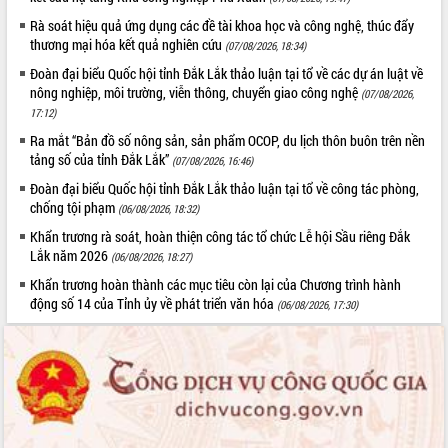
Định vị cà phê Việt Nam như một “di
Rà soát hiệu quả ứng dụng các đề tài khoa học và công nghệ, thúc đẩy
sản sống” trong dòng chảy toàn cầu
thương mại hóa kết quả nghiên cứu
(07/08/2026, 18:34)
Xây dựng nông thôn mới: Nâng cao đời
sống người dân từ những mô hình thiết
Đoàn đại biểu Quốc hội tỉnh Đắk Lắk thảo luận tại tổ về các dự án luật về
thực
nông nghiệp, môi trường, viễn thông, chuyển giao công nghệ
(07/08/2026,
17:12)
Quyết liệt tháo gỡ vướng mắc, đẩy
nhanh tiến độ các dự án trọng điểm
Ra mắt “Bản đồ số nông sản, sản phẩm OCOP, du lịch thôn buôn trên nền
trong Khu kinh tế Nam Phú Yên
tảng số của tỉnh Đắk Lắk”
(07/08/2026, 16:46)
Hòn Yến phát triển du lịch gắn với bảo
Đoàn đại biểu Quốc hội tỉnh Đắk Lắk thảo luận tại tổ về công tác phòng,
tồn biển
chống tội phạm
(06/08/2026, 18:32)
Lấy ý kiến điều chỉnh Quy hoạch tỉnh
Khẩn trương rà soát, hoàn thiện công tác tổ chức Lễ hội Sầu riêng Đắk
Đắk Lắk thời kỳ 2021-2030, tầm nhìn
Lắk năm 2026
(06/08/2026, 18:27)
đến năm 2050
Khẩn trương hoàn thành các mục tiêu còn lại của Chương trình hành
Phát động chiến dịch 30 ngày đêm
động số 14 của Tỉnh ủy về phát triển văn hóa
(06/08/2026, 17:30)
giải phóng mặt bằng Tuyến đường bộ
ven biển
Đắk Lắk nỗ lực thúc đẩy tăng trưởng
kinh tế từ 10% trở lên trong Quý
II/2026
Đắk Lắk ký kết thỏa thuận hợp tác về
chuyển đổi số giai đoạn 2026 – 2030