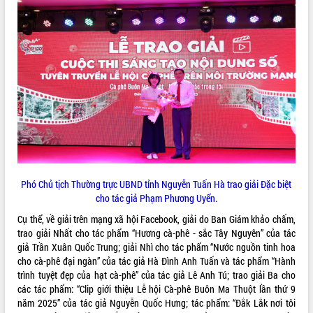
Kỳ họp thứ Hai, Hội đồng nhân dân
tỉnh khóa XI quyết nghị nhiều nội dung
quan trọng
Bí thư Tỉnh ủy Lương Nguyễn Minh
Triết thăm, tặng quà người có công với
cách mạng
LIÊN KẾT WEB
Rà soát, hoàn thiện hệ thống thiết chế
văn hóa, thể thao đáp ứng yêu cầu
phát triển mới
Thường trực HĐND tỉnh Đắk Lắk gặp
THỐNG KÊ TRUY CẬP
mặt Đoàn chuyên gia y tế TP. Hồ Chí
Minh
Hôm nay:
17961
Phó Chủ tịch Thường trực UBND tỉnh Nguyễn Tuấn Hà trao giải Đặc biệt
Lễ truy điệu và an táng hài cốt liệt sĩ
cho tác giả Phạm Phương Uyển.
Tất cả:
66103629
tại Nghĩa trang Liệt sĩ xã Sơn Hòa
Cụ thể, về giải trên mạng xã hội Facebook, giải do Ban Giám khảo chấm,
Bàn giải pháp tháo gỡ khó khăn trong
trao giải Nhất cho tác phẩm “Hương cà-phê - sắc Tây Nguyên” của tác
xuất khẩu sầu riêng và triển khai quy
giả Trần Xuân Quốc Trung; giải Nhì cho tác phẩm “Nước nguồn tinh hoa
định EUDR
cho cà-phê đại ngàn” của tác giả Hà Đình Anh Tuấn và tác phẩm “Hành
Thứ trưởng Bộ Nông nghiệp và Môi
trình tuyệt đẹp của hạt cà-phê” của tác giả Lê Anh Tú; trao giải Ba cho
trường Nguyễn Hoàng Hiệp khảo sát
các tác phẩm: “Clip giới thiệu Lễ hội Cà-phê Buôn Ma Thuột lần thứ 9
vùng trồng và doanh nghiệp đóng gói
năm 2025” của tác giả Nguyễn Quốc Hưng; tác phẩm: “Đắk Lắk nơi tôi