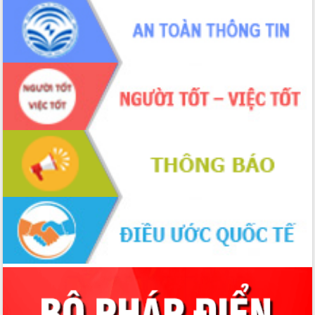
Chương trình “Gặp gỡ hữu nghị –
Friendship Meeting New Year 2026”
Bầu cử Quốc hội và HĐND: Cử tri Đắk
Lắk gửi gắm niềm tin, kỳ vọng vào lá
phiếu
Đắk Lắk sẵn sàng các điều kiện cho
Ngày hội bầu cử đại biểu Quốc hội
khóa XVI và HĐND các cấp nhiệm kỳ
2026-2031
Đảm bảo cuộc bầu cử đại biểu Quốc
hội và đại biểu HĐND các cấp diễn ra
an toàn, hiệu quả, đúng quy định
Thủ tướng Chính phủ Phạm Minh Chính
kiểm tra, chỉ đạo hoàn thành các dự
án cao tốc và thăm khu tái định cư tại
Đắk Lắk
Sôi nổi Hội đua ngựa truyền thống Gò
Thì Thùng mừng Xuân Bính Ngọ 2026
Lãnh đạo tỉnh dâng hương tưởng niệm
tại Đập Đồng Cam đầu Xuân Bính Ngọ
Ngành nông nghiệp phấn đấu tăng