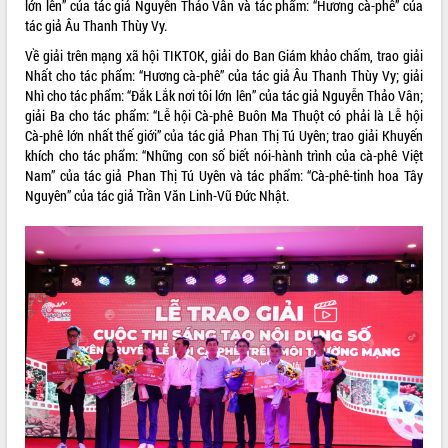
sầu riêng tại Đắk Lắk
lớn lên” của tác giả Nguyễn Thảo Vân và tác phẩm: “Hương cà-phê” của
tác giả Âu Thanh Thùy Vy.
Trình diễn nghệ thuật chế biến các
món ăn từ sầu riêng
Về giải trên mạng xã hội TIKTOK, giải do Ban Giám khảo chấm, trao giải
Đắk Lắk công bố Quy hoạch và xúc
Nhất cho tác phẩm: “Hương cà-phê” của tác giả Âu Thanh Thùy Vy; giải
tiến đầu tư tỉnh
Nhì cho tác phẩm: “Đắk Lắk nơi tôi lớn lên” của tác giả Nguyễn Thảo Vân;
giải Ba cho tác phẩm: “Lễ hội Cà-phê Buôn Ma Thuột có phải là Lễ hội
Ngành cá ngừ Đắk Lắk chủ động thích
Cà-phê lớn nhất thế giới” của tác giả Phan Thị Tú Uyên; trao giải Khuyến
ứng để giữ vững thị trường xuất khẩu
khích cho tác phẩm: “Những con số biết nói-hành trình của cà-phê Việt
Diễn đàn Kinh tế tư nhân Việt Nam đột
Nam” của tác giả Phan Thị Tú Uyên và tác phẩm: “Cà-phê-tinh hoa Tây
phá cơ chế - Hợp tác công tư
Nguyên” của tác giả Trần Văn Linh-Vũ Đức Nhật.
Đề án 06 tạo bước ngoặt đột phá trong
cải cách hành chính tỉnh Đắk Lắk
Kết nối tour, đẩy mạnh chuyển đổi số
để phát triển du lịch Đắk Lắk
Khởi động Dự án Đầu tư xây dựng hạ
tầng kỹ thuật Cụm công nghiệp Tân
Tiến
Gặp mặt các cơ quan báo chí nhân Kỷ
niệm 101 năm Ngày Báo chí Cách
mạng Việt Nam
Đắk Lắk sơ kết 4 năm triển khai thực