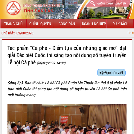
|
Vietnamese
English
TRANG CHỦ
CHÍNH QUYỀN
CÔNG DÂN
DOANH NGHIỆP
DU KHÁCH
Chủ nhật, 09/08/2026
CHÀO MỪNG ĐẾN VỚI
GIỚI THIỆU
Tác phẩm “Cà phê - Điểm tựa của những giấc mơ” đạt
giải Đặc biệt Cuộc thi sáng tạo nội dung số tuyên truyền
LÃNH ĐẠO UBND TỈNH
Lễ hội Cà phê
(06/03/2025, 14:38)
TIN TỨC SỰ KIỆN
Đọc bài viết
SỞ, BAN, NGÀNH
Sáng 6/3, Ban tổ chức Lễ hội Cà phê Buôn Ma Thuột lần thứ 9 tổ chức Lễ
trao giải Cuộc thi sáng tạo nội dung số tuyên truyền Lễ hội Cà phê trên
UBND CÁC XÃ, PHƯỜNG
môi trường mạng.
THÔNG TIN CHỈ ĐẠO ĐIỀU HÀNH
HỆ THỐNG VĂN BẢN
VĂN BẢN HĐND TỈNH