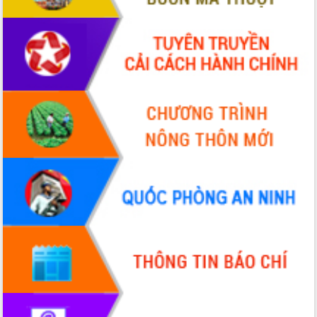
Hồ Thị Nguyên Thảo làm việc tại Trung
tâm Phục vụ hành chính công xã Ea
Phê
Xây dựng nền hành chính số đồng
hành cùng nông dân dân, doanh nghiệp
Giai đoạn 2026-2030, Đắk Lắk phấn
đấu có 77% xã đạt chuẩn nông thôn
mới
Chuyển đổi số 'mở đường' cho nông
nghiệp Đắk Lắk tăng trưởng bứt phá
Triển khai đồng bộ đo đạc, lập hồ sơ
địa chính, hoàn thiện cơ sở dữ liệu đất
đai
Ứng dụng sinh trắc học - Bước tiến
trong hành trình chuyển đổi số tại Đắk
Lắk
Đắk Lắk nâng cao hiệu quả công tác
Đảng từ Sổ tay đảng viên điện tử
Đắk Lắk đẩy mạnh nuôi biển công
nghệ, hướng tới phát triển thủy sản
bền vững