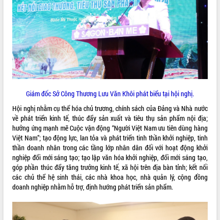
VIDEO
Loading the player...
Lễ truy tặng danh hiệu “Bà Mẹ Việt
Nam Anh hùng” và trao Huân chương
Lao động
UBND tỉnh Đắk Lắk triển khai nhiệm
vụ 6 tháng cuối năm 2026
Giám đốc Sở Công Thương Lưu Văn Khôi phát biểu tại hội nghị.
Kỳ họp thứ Hai, Hội đồng nhân dân
Hội nghị nhằm cụ thể hóa chủ trương, chính sách của Đảng và Nhà nước
tỉnh khóa XI quyết nghị nhiều nội dung
về phát triển kinh tế, thúc đẩy sản xuất và tiêu thụ sản phẩm nội địa;
quan trọng
ALBUM ẢNH
hưởng ứng mạnh mẽ Cuộc vận động “Người Việt Nam ưu tiên dùng hàng
Bí thư Tỉnh ủy Lương Nguyễn Minh
Việt Nam”; tạo động lực, lan tỏa và phát triển tinh thần khởi nghiệp, tinh
Triết thăm, tặng quà người có công với
thần doanh nhân trong các tầng lớp nhân dân đối với hoạt động khởi
cách mạng
nghiệp đổi mới sáng tạo; tạo lập văn hóa khởi nghiệp, đổi mới sáng tạo,
Rà soát, hoàn thiện hệ thống thiết chế
góp phần thúc đẩy tăng trưởng kinh tế, xã hội trên địa bàn tỉnh; kết nối
văn hóa, thể thao đáp ứng yêu cầu
các chủ thể hệ sinh thái, các nhà khoa học, nhà quản lý, cộng đồng
phát triển mới
doanh nghiệp nhằm hỗ trợ, định hướng phát triển sản phẩm.
Thường trực HĐND tỉnh Đắk Lắk gặp
mặt Đoàn chuyên gia y tế TP. Hồ Chí
Minh
LIÊN KẾT WEB