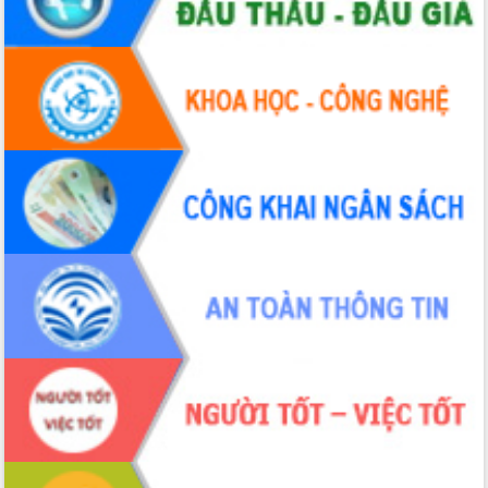
Ứng dụng sinh trắc học - Bước tiến
trong hành trình chuyển đổi số tại Đắk
Lắk
Đắk Lắk nâng cao hiệu quả công tác
Đảng từ Sổ tay đảng viên điện tử
Đắk Lắk đẩy mạnh nuôi biển công
nghệ, hướng tới phát triển thủy sản
bền vững
Tập huấn nâng cao năng lực triển khai
chuyển đổi số cho cán bộ, công chức
cấp xã
Đắk Lắk phát động hưởng ứng Ngày
Quyền của người tiêu dùng Việt Nam
2026
Đẩy mạnh cải cách hành chính, quyết
tâm đạt được mục tiêu tăng trưởng
hai con số trong năm 2026
Tổ chức trang trọng Lễ hội Đền thờ
Lương Văn Chánh năm 2026
Phó Bí thư Tỉnh ủy Đắk Lắk Đỗ Hữu