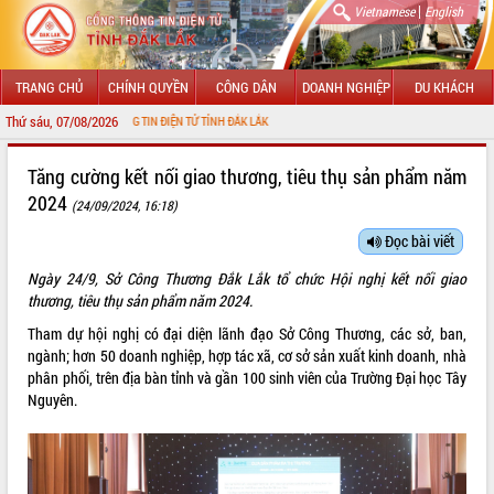
|
Vietnamese
English
TRANG CHỦ
CHÍNH QUYỀN
CÔNG DÂN
DOANH NGHIỆP
DU KHÁCH
Thứ sáu, 07/08/2026
 CỔNG THÔNG TIN ĐIỆN TỬ TỈNH ĐẮK LẮK
GIỚI THIỆU
Tăng cường kết nối giao thương, tiêu thụ sản phẩm năm
2024
(24/09/2024, 16:18)
LÃNH ĐẠO UBND TỈNH
Đọc bài viết
TIN TỨC SỰ KIỆN
Ngày 24/9, Sở Công Thương Đắk Lắk tổ chức Hội nghị kết nối giao
SỞ, BAN, NGÀNH
thương, tiêu thụ sản phẩm năm 2024.
Tham dự hội nghị có đại diện lãnh đạo Sở Công Thương, các sở, ban,
UBND CÁC XÃ, PHƯỜNG
ngành; hơn 50 doanh nghiệp, hợp tác xã, cơ sở sản xuất kinh doanh, nhà
phân phối, trên địa bàn tỉnh và gần 100 sinh viên của Trường Đại học Tây
THÔNG TIN CHỈ ĐẠO ĐIỀU HÀNH
Nguyên.
HỆ THỐNG VĂN BẢN
VĂN BẢN HĐND TỈNH