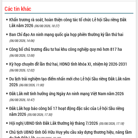
doanh nghiệp nhà nước
Các tin khác
Hội nghị triển khai kết nối mạng
truyền số liệu chuyên dùng phục vụ cơ
Khẩn trương rà soát, hoàn thiện công tác tổ chức Lễ hội Sầu riêng Đắk
quan Đảng, Nhà nước
Lắk năm 2026
(06/08/2026, 18:27)
Lễ phát động chuỗi hoạt động chung
Ban Chỉ đạo An ninh mạng quốc gia họp phiên thường kỳ lần thứ hai
tay làm sạch môi trường
(06/08/2026, 14:06)
Xã Ea Kar bước chuyển mình trong
công tác cải cách hành chính mô hình
Công bố chủ trương đầu tư hai khu công nghiệp quy mô hơn 817 ha
mới
(06/08/2026, 13:00)
UBND tỉnh họp báo định kỳ tháng 4
Kỳ họp chuyên đề lần thứ hai, HĐND tỉnh khóa XI, nhiệm kỳ 2026-2031
năm 2026
(06/08/2026, 12:02)
Hội thảo khoa học “Giải pháp thúc đẩy
Du lịch trải nghiệm tạo điểm nhấn mới cho Lễ hội Sầu riêng Đắk Lắk năm
phát triển nền kinh tế xanh tại tỉnh
2026
(06/08/2026, 11:00)
Đắk Lắk”
Đắk Lắk mít tinh hưởng ứng Ngày An ninh mạng Việt Nam năm 2026
Tăng cường giám sát, đôn đốc thực
(06/08/2026, 10:47)
hiện nhiệm vụ quản lý tài sản công
Đắk Lắk họp báo công bố 17 hoạt động đặc sắc của Lễ hội Sầu riêng
hàng tuần
năm 2026
(05/08/2026, 17:30)
Tháo gỡ những vướng mắc, đẩy mạnh
công tác cải cách thủ tục hành chính
Hội nghị UBND tỉnh Đắk Lắk thường kỳ tháng 7/2026
(05/08/2026, 17:18)
tại Trung tâm Phục vụ hành chính
Chủ tịch UBND tỉnh Đỗ Hữu Huy yêu cầu xây dựng thương hiệu, nâng tầm
công tỉnh
du lịch Đắk Lắk