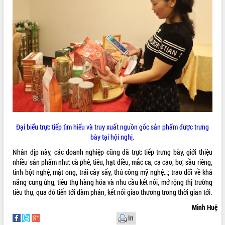
để phát triển du lịch Đắk Lắk
Khởi động Dự án Đầu tư xây dựng hạ
tầng kỹ thuật Cụm công nghiệp Tân
Tiến
Gặp mặt các cơ quan báo chí nhân Kỷ
niệm 101 năm Ngày Báo chí Cách
mạng Việt Nam
Đắk Lắk sơ kết 4 năm triển khai thực
hiện Đề án 06 của Chính phủ
Họp báo thông tin về Hội nghị Công bố
Quy hoạch và Xúc tiến đầu tư tỉnh Đắk
Lắk
Đại biểu trực tiếp tìm hiểu và truy xuất nguồn gốc sản phẩm được trưng
bày tại hội nghị.
Khơi thông điểm nghẽn, đẩy nhanh
giải ngân vốn khắc phục thiên tai
Nhân dịp này, các doanh nghiệp cũng đã trực tiếp trưng bày, giới thiệu
HĐND tỉnh thông qua điều chỉnh Quy
nhiều sản phẩm như: cà phê, tiêu, hạt điều, mắc ca, ca cao, bơ, sầu riêng,
hoạch tỉnh thời kỳ 2021-2030
tinh bột nghệ, mật ong, trái cây sấy, thủ công mỹ nghệ…; trao đổi về khả
năng cung ứng, tiêu thụ hàng hóa và nhu cầu kết nối, mở rộng thị trường
Hội thảo góp ý hồ sơ điều chỉnh quy
tiêu thụ, qua đó tiến tới đàm phán, kết nối giao thương trong thời gian tới.
hoạch tỉnh Đắk Lắk thời kỳ 2021-2030,
tầm nhìn đến năm 2050
Minh Huệ
Nâng cao hiệu quả hoạt động của các
In