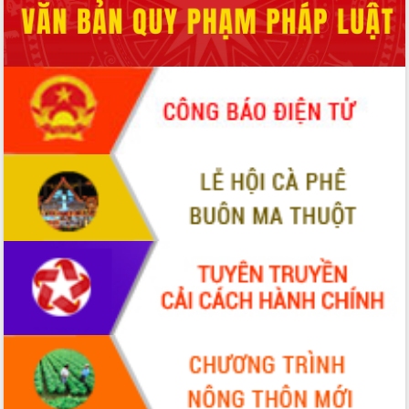
đến năm 2050
Phát động chiến dịch 30 ngày đêm
giải phóng mặt bằng Tuyến đường bộ
ven biển
Đắk Lắk nỗ lực thúc đẩy tăng trưởng
kinh tế từ 10% trở lên trong Quý
II/2026
Đắk Lắk ký kết thỏa thuận hợp tác về
chuyển đổi số giai đoạn 2026 – 2030
với Tập đoàn Bưu chính Viễn thông
Việt Nam
Thứ trưởng Bộ Y tế làm việc với tỉnh
Đắk Lắk về phát triển nhân lực y tế
cho trạm y tế cấp xã
Du lịch Đắk Lắk nâng tầm trải nghiệm
du khách thông qua Hệ thống cơ sở dữ
liệu và Bản đồ số
Tập huấn ứng dụng trí tuệ nhân tạo (AI)
trong thương mại điện tử năm 2026
Đoàn đại biểu Quốc hội tỉnh Đắk Lắk
trao đổi thông tin trước Kỳ họp thứ