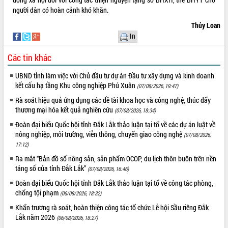
phá cơ chế - Hợp tác công tư
người dân có hoàn cảnh khó khăn.
Đề án 06 tạo bước ngoặt đột phá trong
Thủy Loan
cải cách hành chính tỉnh Đắk Lắk
In
Kết nối tour, đẩy mạnh chuyển đổi số
để phát triển du lịch Đắk Lắk
Các tin khác
Khởi động Dự án Đầu tư xây dựng hạ
tầng kỹ thuật Cụm công nghiệp Tân
UBND tỉnh làm việc với Chủ đầu tư dự án Đầu tư xây dựng và kinh doanh
Tiến
kết cấu hạ tầng Khu công nghiệp Phú Xuân
(07/08/2026, 19:47)
Gặp mặt các cơ quan báo chí nhân Kỷ
Rà soát hiệu quả ứng dụng các đề tài khoa học và công nghệ, thúc đẩy
niệm 101 năm Ngày Báo chí Cách
thương mại hóa kết quả nghiên cứu
(07/08/2026, 18:34)
mạng Việt Nam
Đoàn đại biểu Quốc hội tỉnh Đắk Lắk thảo luận tại tổ về các dự án luật về
Đắk Lắk sơ kết 4 năm triển khai thực
nông nghiệp, môi trường, viễn thông, chuyển giao công nghệ
(07/08/2026,
hiện Đề án 06 của Chính phủ
17:12)
Họp báo thông tin về Hội nghị Công bố
Ra mắt “Bản đồ số nông sản, sản phẩm OCOP, du lịch thôn buôn trên nền
Quy hoạch và Xúc tiến đầu tư tỉnh Đắk
tảng số của tỉnh Đắk Lắk”
(07/08/2026, 16:46)
Lắk
Đoàn đại biểu Quốc hội tỉnh Đắk Lắk thảo luận tại tổ về công tác phòng,
Khơi thông điểm nghẽn, đẩy nhanh
chống tội phạm
(06/08/2026, 18:32)
giải ngân vốn khắc phục thiên tai
Khẩn trương rà soát, hoàn thiện công tác tổ chức Lễ hội Sầu riêng Đắk
HĐND tỉnh thông qua điều chỉnh Quy
Lắk năm 2026
(06/08/2026, 18:27)
hoạch tỉnh thời kỳ 2021-2030