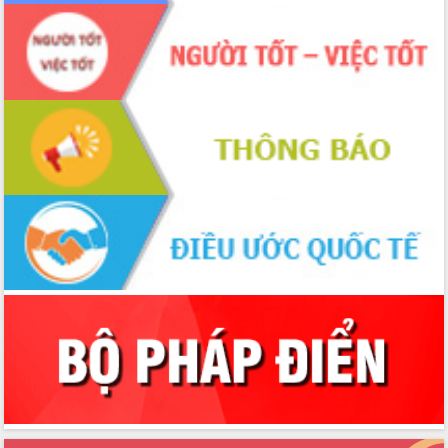
Chuyển đổi số 'mở đường' cho nông
nghiệp Đắk Lắk tăng trưởng bứt phá
Triển khai đồng bộ đo đạc, lập hồ sơ
địa chính, hoàn thiện cơ sở dữ liệu đất
đai
Ứng dụng sinh trắc học - Bước tiến
trong hành trình chuyển đổi số tại Đắk
Lắk
Đắk Lắk nâng cao hiệu quả công tác
Đảng từ Sổ tay đảng viên điện tử
Đắk Lắk đẩy mạnh nuôi biển công
nghệ, hướng tới phát triển thủy sản
bền vững
Tập huấn nâng cao năng lực triển khai
chuyển đổi số cho cán bộ, công chức
cấp xã
Đắk Lắk phát động hưởng ứng Ngày
Quyền của người tiêu dùng Việt Nam
2026
Đẩy mạnh cải cách hành chính, quyết
tâm đạt được mục tiêu tăng trưởng