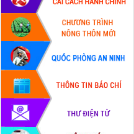
Hòn Yến phát triển du lịch gắn với bảo
tồn biển
Lấy ý kiến điều chỉnh Quy hoạch tỉnh
Đắk Lắk thời kỳ 2021-2030, tầm nhìn
đến năm 2050
Phát động chiến dịch 30 ngày đêm
giải phóng mặt bằng Tuyến đường bộ
ven biển
Đắk Lắk nỗ lực thúc đẩy tăng trưởng
kinh tế từ 10% trở lên trong Quý
II/2026
Đắk Lắk ký kết thỏa thuận hợp tác về
chuyển đổi số giai đoạn 2026 – 2030
với Tập đoàn Bưu chính Viễn thông
Việt Nam
Thứ trưởng Bộ Y tế làm việc với tỉnh
Đắk Lắk về phát triển nhân lực y tế
cho trạm y tế cấp xã
Du lịch Đắk Lắk nâng tầm trải nghiệm
du khách thông qua Hệ thống cơ sở dữ
liệu và Bản đồ số