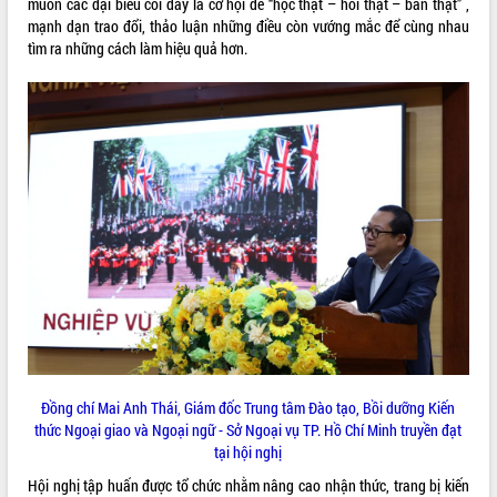
muốn các đại biểu coi đây là cơ hội để “học thật – hỏi thật – bàn thật” ,
món ăn từ sầu riêng
mạnh dạn trao đổi, thảo luận những điều còn vướng mắc để cùng nhau
Đắk Lắk công bố Quy hoạch và xúc
tìm ra những cách làm hiệu quả hơn.
tiến đầu tư tỉnh
Ngành cá ngừ Đắk Lắk chủ động thích
ứng để giữ vững thị trường xuất khẩu
Diễn đàn Kinh tế tư nhân Việt Nam đột
phá cơ chế - Hợp tác công tư
Đề án 06 tạo bước ngoặt đột phá trong
cải cách hành chính tỉnh Đắk Lắk
Kết nối tour, đẩy mạnh chuyển đổi số
để phát triển du lịch Đắk Lắk
Khởi động Dự án Đầu tư xây dựng hạ
tầng kỹ thuật Cụm công nghiệp Tân
Tiến
Gặp mặt các cơ quan báo chí nhân Kỷ
niệm 101 năm Ngày Báo chí Cách
mạng Việt Nam
Đồng chí Mai Anh Thái, Giám đốc Trung tâm Đào tạo, Bồi dưỡng Kiến
Đắk Lắk sơ kết 4 năm triển khai thực
thức Ngoại giao và Ngoại ngữ - Sở Ngoại vụ TP. Hồ Chí Minh truyền đạt
hiện Đề án 06 của Chính phủ
tại hội nghị
Họp báo thông tin về Hội nghị Công bố
Hội nghị tập huấn được tổ chức nhằm nâng cao nhận thức, trang bị kiến