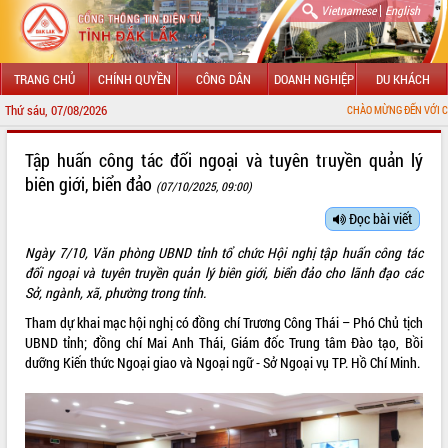
|
Vietnamese
English
TRANG CHỦ
CHÍNH QUYỀN
CÔNG DÂN
DOANH NGHIỆP
DU KHÁCH
Thứ sáu, 07/08/2026
CHÀO MỪNG ĐẾN VỚI CỔNG THÔNG TIN 
GIỚI THIỆU
Tập huấn công tác đối ngoại và tuyên truyền quản lý
biên giới, biển đảo
(07/10/2025, 09:00)
LÃNH ĐẠO UBND TỈNH
Đọc bài viết
TIN TỨC SỰ KIỆN
Ngày 7/10, Văn phòng UBND tỉnh tổ chức Hội nghị tập huấn công tác
SỞ, BAN, NGÀNH
đối ngoại và tuyên truyền quản lý biên giới, biển đảo cho lãnh đạo các
Sở, ngành, xã, phường trong tỉnh.
UBND CÁC XÃ, PHƯỜNG
Tham dự khai mạc hội nghị có đồng chí Trương Công Thái – Phó Chủ tịch
UBND tỉnh; đồng chí Mai Anh Thái, Giám đốc Trung tâm Đào tạo, Bồi
THÔNG TIN CHỈ ĐẠO ĐIỀU HÀNH
dưỡng Kiến thức Ngoại giao và Ngoại ngữ - Sở Ngoại vụ TP. Hồ Chí Minh.
HỆ THỐNG VĂN BẢN
VĂN BẢN HĐND TỈNH