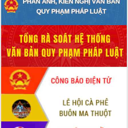
Thứ trưởng Bộ Y tế làm việc với tỉnh
Đắk Lắk về phát triển nhân lực y tế
cho trạm y tế cấp xã
Du lịch Đắk Lắk nâng tầm trải nghiệm
du khách thông qua Hệ thống cơ sở dữ
liệu và Bản đồ số
Tập huấn ứng dụng trí tuệ nhân tạo (AI)
trong thương mại điện tử năm 2026
Đoàn đại biểu Quốc hội tỉnh Đắk Lắk
trao đổi thông tin trước Kỳ họp thứ
nhất, Quốc hội khóa XVI
Quyết liệt cải cách hành chính, khơi
thông nguồn lực phát triển
Nâng cao hiệu lực, hiệu quả HĐND
tỉnh thông qua hiện đại hóa hành chính
Xã Ea Phê gắn cải cách hành chính với
chuyển đổi số
Phó Chủ tịch Thường trực UBND tỉnh
Hồ Thị Nguyên Thảo làm việc tại Trung
tâm Phục vụ hành chính công xã Ea
Phê