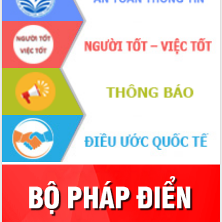
Bầu cử Quốc hội và HĐND: Cử tri Đắk
Lắk gửi gắm niềm tin, kỳ vọng vào lá
phiếu
Đắk Lắk sẵn sàng các điều kiện cho
Ngày hội bầu cử đại biểu Quốc hội
khóa XVI và HĐND các cấp nhiệm kỳ
2026-2031
Đảm bảo cuộc bầu cử đại biểu Quốc
hội và đại biểu HĐND các cấp diễn ra
an toàn, hiệu quả, đúng quy định
Thủ tướng Chính phủ Phạm Minh Chính
kiểm tra, chỉ đạo hoàn thành các dự
án cao tốc và thăm khu tái định cư tại
Đắk Lắk
Sôi nổi Hội đua ngựa truyền thống Gò
Thì Thùng mừng Xuân Bính Ngọ 2026
Lãnh đạo tỉnh dâng hương tưởng niệm
tại Đập Đồng Cam đầu Xuân Bính Ngọ
Ngành nông nghiệp phấn đấu tăng
trưởng đạt 5,86% trong năm 2026
UBND tỉnh Đắk Lắk triển khai công tác