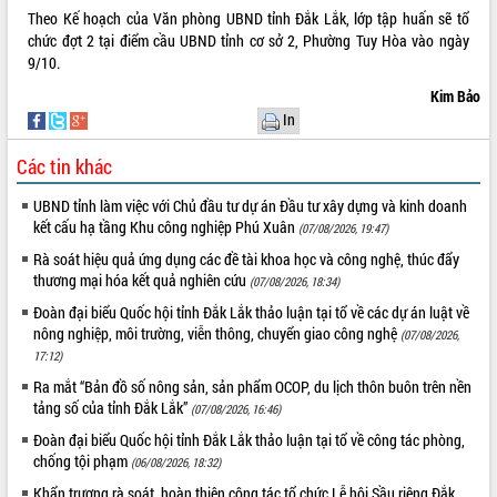
Theo Kế hoạch của Văn phòng UBND tỉnh Đắk Lắk, lớp tập huấn sẽ tổ
Hội thảo khoa học “Giải pháp thúc đẩy
chức đợt 2 tại điểm cầu UBND tỉnh cơ sở 2, Phường Tuy Hòa vào ngày
phát triển nền kinh tế xanh tại tỉnh
9/10.
Đắk Lắk”
Tăng cường giám sát, đôn đốc thực
Kim Bảo
hiện nhiệm vụ quản lý tài sản công
In
hàng tuần
Các tin khác
Tháo gỡ những vướng mắc, đẩy mạnh
công tác cải cách thủ tục hành chính
UBND tỉnh làm việc với Chủ đầu tư dự án Đầu tư xây dựng và kinh doanh
tại Trung tâm Phục vụ hành chính
kết cấu hạ tầng Khu công nghiệp Phú Xuân
(07/08/2026, 19:47)
công tỉnh
Rà soát hiệu quả ứng dụng các đề tài khoa học và công nghệ, thúc đẩy
Đắk Lắk: Tôn vinh 46 giải pháp tại Hội
thương mại hóa kết quả nghiên cứu
thi Sáng tạo Kỹ thuật 2024 - 2025
(07/08/2026, 18:34)
Đắk Lắk rà soát, điều chỉnh Đề án 190
Đoàn đại biểu Quốc hội tỉnh Đắk Lắk thảo luận tại tổ về các dự án luật về
về phát triển nuôi trồng thủy sản
nông nghiệp, môi trường, viễn thông, chuyển giao công nghệ
(07/08/2026,
17:12)
Phó Chủ tịch UBND tỉnh Đắk Lắk
Trương Công Thái kiểm tra thực địa
Ra mắt “Bản đồ số nông sản, sản phẩm OCOP, du lịch thôn buôn trên nền
Dự án cao tốc Khánh Hòa - Buôn Ma
tảng số của tỉnh Đắk Lắk”
(07/08/2026, 16:46)
Thuột
Đoàn đại biểu Quốc hội tỉnh Đắk Lắk thảo luận tại tổ về công tác phòng,
Định vị cà phê Việt Nam như một “di
chống tội phạm
(06/08/2026, 18:32)
sản sống” trong dòng chảy toàn cầu
Khẩn trương rà soát, hoàn thiện công tác tổ chức Lễ hội Sầu riêng Đắk