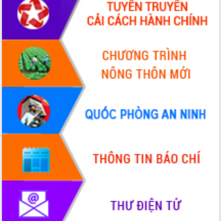
Xây dựng nền hành chính số đồng
hành cùng nông dân dân, doanh nghiệp
Giai đoạn 2026-2030, Đắk Lắk phấn
đấu có 77% xã đạt chuẩn nông thôn
mới
Chuyển đổi số 'mở đường' cho nông
nghiệp Đắk Lắk tăng trưởng bứt phá
Triển khai đồng bộ đo đạc, lập hồ sơ
địa chính, hoàn thiện cơ sở dữ liệu đất
đai
Ứng dụng sinh trắc học - Bước tiến
trong hành trình chuyển đổi số tại Đắk
Lắk
Đắk Lắk nâng cao hiệu quả công tác
Đảng từ Sổ tay đảng viên điện tử
Đắk Lắk đẩy mạnh nuôi biển công
nghệ, hướng tới phát triển thủy sản
bền vững
Tập huấn nâng cao năng lực triển khai
chuyển đổi số cho cán bộ, công chức