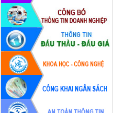
cấp xã
Đắk Lắk phát động hưởng ứng Ngày
Quyền của người tiêu dùng Việt Nam
2026
Đẩy mạnh cải cách hành chính, quyết
tâm đạt được mục tiêu tăng trưởng
hai con số trong năm 2026
Tổ chức trang trọng Lễ hội Đền thờ
Lương Văn Chánh năm 2026
Phó Bí thư Tỉnh ủy Đắk Lắk Đỗ Hữu
Huy giữ chức Bí thư Đảng ủy Ủy Ban
Nhân dân tỉnh
Bệnh án điện tử thúc đẩy chuyển đổi
số y tế tại Đắk Lắk
Chuyển đổi số thư viện: Mở rộng
không gian tri thức trong thời đại số
Đánh giá, rút kinh nghiệm công tác tổ
chức diễn tập trước ngày bầu cử
Chương trình “Gặp gỡ hữu nghị –
Friendship Meeting New Year 2026”