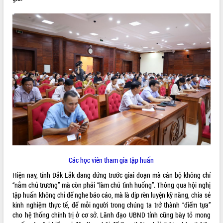
quan trọng
Bí thư Tỉnh ủy Lương Nguyễn Minh
Triết thăm, tặng quà người có công với
cách mạng
Rà soát, hoàn thiện hệ thống thiết chế
văn hóa, thể thao đáp ứng yêu cầu
LIÊN KẾT WEB
phát triển mới
Thường trực HĐND tỉnh Đắk Lắk gặp
mặt Đoàn chuyên gia y tế TP. Hồ Chí
Minh
THỐNG KÊ TRUY CẬP
Lễ truy điệu và an táng hài cốt liệt sĩ
tại Nghĩa trang Liệt sĩ xã Sơn Hòa
Hôm nay:
928
Bàn giải pháp tháo gỡ khó khăn trong
Tất cả:
66046251
xuất khẩu sầu riêng và triển khai quy
Các học viên tham gia tập huấn
định EUDR
Thứ trưởng Bộ Nông nghiệp và Môi
Hiện nay, tỉnh Đắk Lắk đang đứng trước giai đoạn mà cán bộ không chỉ
trường Nguyễn Hoàng Hiệp khảo sát
“nắm chủ trương” mà còn phải “làm chủ tình huống”. Thông qua hội nghị
vùng trồng và doanh nghiệp đóng gói
tập huấn không chỉ để nghe báo cáo, mà là dịp rèn luyện kỹ năng, chia sẻ
sầu riêng tại Đắk Lắk
kinh nghiệm thực tế, để mỗi người trong chúng ta trở thành “điểm tựa”
cho hệ thống chính trị ở cơ sở. Lãnh đạo UBND tỉnh cũng bày tỏ mong
Trình diễn nghệ thuật chế biến các