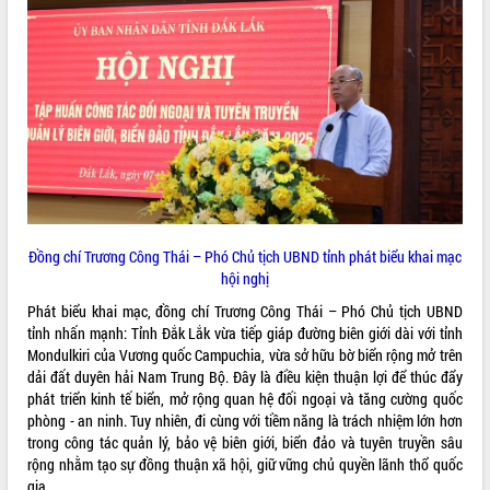
VIDEO
Khám bệnh, cấp phát thuốc miễn phí
Đồng chí Trương Công Thái – Phó Chủ tịch UBND tỉnh phát biểu khai mạc
và tặng quà người dân xã Cư Pui
hội nghị
Hội nghị UBND tỉnh Đắk Lắk thường kỳ
Phát biểu khai mạc, đồng chí Trương Công Thái – Phó Chủ tịch UBND
tháng 7/2026
tỉnh nhấn mạnh: Tỉnh Đắk Lắk vừa tiếp giáp đường biên giới dài với tỉnh
Lễ truy tặng danh hiệu “Bà Mẹ Việt
Mondulkiri của Vương quốc Campuchia, vừa sở hữu bờ biển rộng mở trên
Nam Anh hùng” và trao Huân chương
dải đất duyên hải Nam Trung Bộ. Đây là điều kiện thuận lợi để thúc đẩy
Lao động
phát triển kinh tế biển, mở rộng quan hệ đối ngoại và tăng cường quốc
ALBUM ẢNH
UBND tỉnh Đắk Lắk triển khai nhiệm
phòng - an ninh. Tuy nhiên, đi cùng với tiềm năng là trách nhiệm lớn hơn
vụ 6 tháng cuối năm 2026
trong công tác quản lý, bảo vệ biên giới, biển đảo và tuyên truyền sâu
rộng nhằm tạo sự đồng thuận xã hội, giữ vững chủ quyền lãnh thổ quốc
Kỳ họp thứ Hai, Hội đồng nhân dân
gia.
tỉnh khóa XI quyết nghị nhiều nội dung