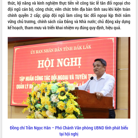
Quy hoạch và Xúc tiến đầu tư tỉnh Đắk
thức, kỹ năng và kinh nghiệm thực tiễn về công tác lễ tân đối ngoại cho
Lắk
đội ngũ cán bộ, công chức, viên chức trên địa bàn tỉnh sau khi kiện toàn
Khơi thông điểm nghẽn, đẩy nhanh
chính quyền 2 cấp; giúp đội ngũ làm công tác đối ngoại kịp thời nắm
giải ngân vốn khắc phục thiên tai
vững chủ trương, chính sách của Đảng và Nhà nước; chủ động xây dựng
kế hoạch, tham mưu và triển khai nhiệm vụ đúng quy định, hiệu quả.
HĐND tỉnh thông qua điều chỉnh Quy
hoạch tỉnh thời kỳ 2021-2030
Hội thảo góp ý hồ sơ điều chỉnh quy
hoạch tỉnh Đắk Lắk thời kỳ 2021-2030,
tầm nhìn đến năm 2050
Nâng cao hiệu quả hoạt động của các
doanh nghiệp nhà nước
Hội nghị triển khai kết nối mạng
truyền số liệu chuyên dùng phục vụ cơ
quan Đảng, Nhà nước
Lễ phát động chuỗi hoạt động chung
tay làm sạch môi trường
Xã Ea Kar bước chuyển mình trong
công tác cải cách hành chính mô hình
mới
Đồng chí Trần Ngọc Hân – Phó Chánh Văn phòng UBND tỉnh phát biểu
UBND tỉnh họp báo định kỳ tháng 4
tại hội nghị
năm 2026