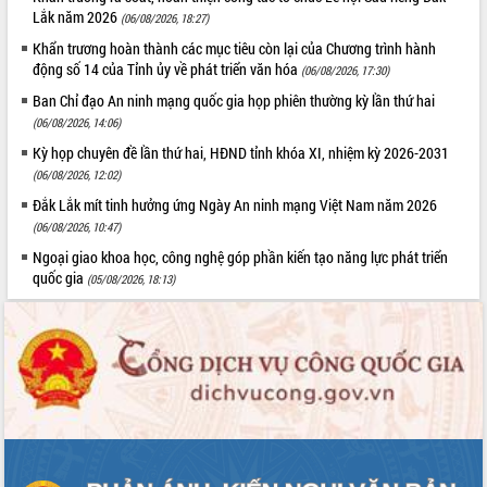
Xây dựng nông thôn mới: Nâng cao đời
Lắk năm 2026
(06/08/2026, 18:27)
sống người dân từ những mô hình thiết
Khẩn trương hoàn thành các mục tiêu còn lại của Chương trình hành
thực
động số 14 của Tỉnh ủy về phát triển văn hóa
(06/08/2026, 17:30)
Quyết liệt tháo gỡ vướng mắc, đẩy
nhanh tiến độ các dự án trọng điểm
Ban Chỉ đạo An ninh mạng quốc gia họp phiên thường kỳ lần thứ hai
trong Khu kinh tế Nam Phú Yên
(06/08/2026, 14:06)
Hòn Yến phát triển du lịch gắn với bảo
Kỳ họp chuyên đề lần thứ hai, HĐND tỉnh khóa XI, nhiệm kỳ 2026-2031
tồn biển
(06/08/2026, 12:02)
Lấy ý kiến điều chỉnh Quy hoạch tỉnh
Đắk Lắk mít tinh hưởng ứng Ngày An ninh mạng Việt Nam năm 2026
Đắk Lắk thời kỳ 2021-2030, tầm nhìn
(06/08/2026, 10:47)
đến năm 2050
Ngoại giao khoa học, công nghệ góp phần kiến tạo năng lực phát triển
Phát động chiến dịch 30 ngày đêm
quốc gia
(05/08/2026, 18:13)
giải phóng mặt bằng Tuyến đường bộ
ven biển
Đắk Lắk nỗ lực thúc đẩy tăng trưởng
kinh tế từ 10% trở lên trong Quý
II/2026
Đắk Lắk ký kết thỏa thuận hợp tác về
chuyển đổi số giai đoạn 2026 – 2030
với Tập đoàn Bưu chính Viễn thông
Việt Nam