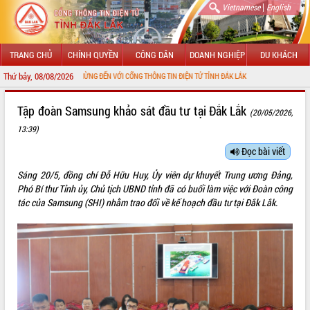
|
Vietnamese
English
TRANG CHỦ
CHÍNH QUYỀN
CÔNG DÂN
DOANH NGHIỆP
DU KHÁCH
Thứ bảy, 08/08/2026
CHÀO MỪNG ĐẾN VỚI CỔNG THÔNG TIN ĐIỆN TỬ TỈNH ĐẮK LẮK
GIỚI THIỆU
Tập đoàn Samsung khảo sát đầu tư tại Đắk Lắk
(20/05/2026,
13:39)
LÃNH ĐẠO UBND TỈNH
Đọc bài viết
TIN TỨC SỰ KIỆN
Sáng 20/5, đồng chí Đỗ Hữu Huy, Ủy viên dự khuyết Trung ương Đảng,
SỞ, BAN, NGÀNH
Phó Bí thư Tỉnh ủy, Chủ tịch UBND tỉnh đã có buổi làm việc với Đoàn công
tác của Samsung (SHI) nhằm trao đổi về kế hoạch đầu tư tại Đắk Lắk.
UBND CÁC XÃ, PHƯỜNG
THÔNG TIN CHỈ ĐẠO ĐIỀU HÀNH
HỆ THỐNG VĂN BẢN
VĂN BẢN HĐND TỈNH