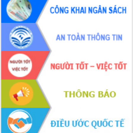
Thứ trưởng Bộ Y tế làm việc với tỉnh
Đắk Lắk về phát triển nhân lực y tế
cho trạm y tế cấp xã
Du lịch Đắk Lắk nâng tầm trải nghiệm
du khách thông qua Hệ thống cơ sở dữ
liệu và Bản đồ số
Tập huấn ứng dụng trí tuệ nhân tạo (AI)
trong thương mại điện tử năm 2026
Đoàn đại biểu Quốc hội tỉnh Đắk Lắk
trao đổi thông tin trước Kỳ họp thứ
nhất, Quốc hội khóa XVI
Quyết liệt cải cách hành chính, khơi
thông nguồn lực phát triển
Nâng cao hiệu lực, hiệu quả HĐND
tỉnh thông qua hiện đại hóa hành chính
Xã Ea Phê gắn cải cách hành chính với
chuyển đổi số
Phó Chủ tịch Thường trực UBND tỉnh
Hồ Thị Nguyên Thảo làm việc tại Trung
tâm Phục vụ hành chính công xã Ea
Phê