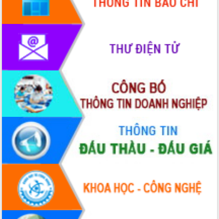
Xây dựng nông thôn mới: Nâng cao đời
sống người dân từ những mô hình thiết
thực
Quyết liệt tháo gỡ vướng mắc, đẩy
nhanh tiến độ các dự án trọng điểm
trong Khu kinh tế Nam Phú Yên
Hòn Yến phát triển du lịch gắn với bảo
tồn biển
Lấy ý kiến điều chỉnh Quy hoạch tỉnh
Đắk Lắk thời kỳ 2021-2030, tầm nhìn
đến năm 2050
Phát động chiến dịch 30 ngày đêm
giải phóng mặt bằng Tuyến đường bộ
ven biển
Đắk Lắk nỗ lực thúc đẩy tăng trưởng
kinh tế từ 10% trở lên trong Quý
II/2026
Đắk Lắk ký kết thỏa thuận hợp tác về
chuyển đổi số giai đoạn 2026 – 2030
với Tập đoàn Bưu chính Viễn thông
Việt Nam