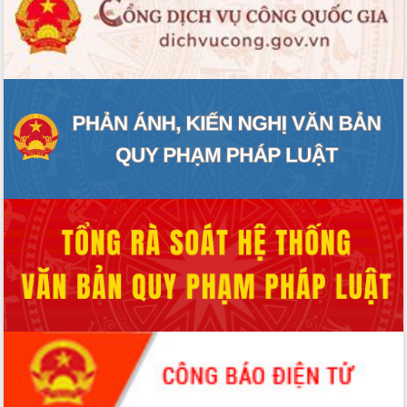
Quy hoạch và Xúc tiến đầu tư tỉnh Đắk
Lắk
Khơi thông điểm nghẽn, đẩy nhanh
giải ngân vốn khắc phục thiên tai
HĐND tỉnh thông qua điều chỉnh Quy
hoạch tỉnh thời kỳ 2021-2030
Hội thảo góp ý hồ sơ điều chỉnh quy
hoạch tỉnh Đắk Lắk thời kỳ 2021-2030,
tầm nhìn đến năm 2050
Nâng cao hiệu quả hoạt động của các
doanh nghiệp nhà nước
Hội nghị triển khai kết nối mạng
truyền số liệu chuyên dùng phục vụ cơ
quan Đảng, Nhà nước
Lễ phát động chuỗi hoạt động chung
tay làm sạch môi trường
Xã Ea Kar bước chuyển mình trong
công tác cải cách hành chính mô hình
mới
UBND tỉnh họp báo định kỳ tháng 4
năm 2026