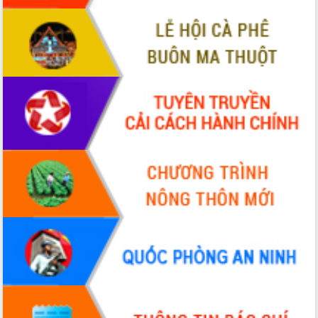
Hội thảo khoa học “Giải pháp thúc đẩy
phát triển nền kinh tế xanh tại tỉnh
Đắk Lắk”
Tăng cường giám sát, đôn đốc thực
hiện nhiệm vụ quản lý tài sản công
hàng tuần
Tháo gỡ những vướng mắc, đẩy mạnh
công tác cải cách thủ tục hành chính
tại Trung tâm Phục vụ hành chính
công tỉnh
Đắk Lắk: Tôn vinh 46 giải pháp tại Hội
thi Sáng tạo Kỹ thuật 2024 - 2025
Đắk Lắk rà soát, điều chỉnh Đề án 190
về phát triển nuôi trồng thủy sản
Phó Chủ tịch UBND tỉnh Đắk Lắk
Trương Công Thái kiểm tra thực địa
Dự án cao tốc Khánh Hòa - Buôn Ma
Thuột
Định vị cà phê Việt Nam như một “di
sản sống” trong dòng chảy toàn cầu