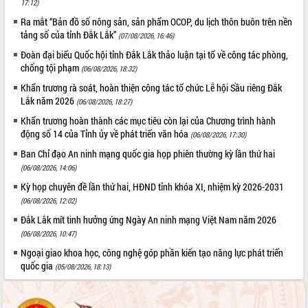
món ăn từ sầu riêng
17:12)
Đắk Lắk công bố Quy hoạch và xúc
Ra mắt “Bản đồ số nông sản, sản phẩm OCOP, du lịch thôn buôn trên nền
tiến đầu tư tỉnh
tảng số của tỉnh Đắk Lắk”
(07/08/2026, 16:46)
Ngành cá ngừ Đắk Lắk chủ động thích
Đoàn đại biểu Quốc hội tỉnh Đắk Lắk thảo luận tại tổ về công tác phòng,
ứng để giữ vững thị trường xuất khẩu
chống tội phạm
(06/08/2026, 18:32)
Diễn đàn Kinh tế tư nhân Việt Nam đột
Khẩn trương rà soát, hoàn thiện công tác tổ chức Lễ hội Sầu riêng Đắk
phá cơ chế - Hợp tác công tư
Lắk năm 2026
(06/08/2026, 18:27)
Đề án 06 tạo bước ngoặt đột phá trong
Khẩn trương hoàn thành các mục tiêu còn lại của Chương trình hành
cải cách hành chính tỉnh Đắk Lắk
động số 14 của Tỉnh ủy về phát triển văn hóa
(06/08/2026, 17:30)
Kết nối tour, đẩy mạnh chuyển đổi số
Ban Chỉ đạo An ninh mạng quốc gia họp phiên thường kỳ lần thứ hai
để phát triển du lịch Đắk Lắk
(06/08/2026, 14:06)
Khởi động Dự án Đầu tư xây dựng hạ
Kỳ họp chuyên đề lần thứ hai, HĐND tỉnh khóa XI, nhiệm kỳ 2026-2031
tầng kỹ thuật Cụm công nghiệp Tân
(06/08/2026, 12:02)
Tiến
Đắk Lắk mít tinh hưởng ứng Ngày An ninh mạng Việt Nam năm 2026
Gặp mặt các cơ quan báo chí nhân Kỷ
niệm 101 năm Ngày Báo chí Cách
(06/08/2026, 10:47)
mạng Việt Nam
Ngoại giao khoa học, công nghệ góp phần kiến tạo năng lực phát triển
Đắk Lắk sơ kết 4 năm triển khai thực
quốc gia
(05/08/2026, 18:13)
hiện Đề án 06 của Chính phủ
Họp báo thông tin về Hội nghị Công bố