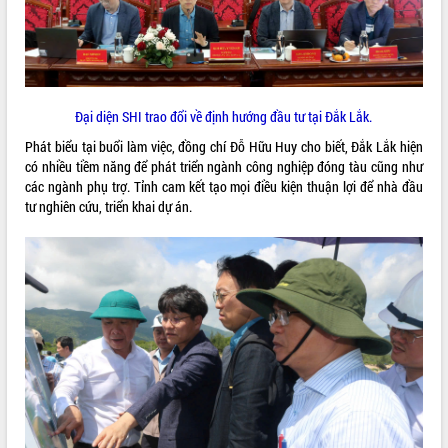
VIDEO
Đại diện SHI trao đổi về định hướng đầu tư tại Đắk Lắk.
Phát biểu tại buổi làm việc, đồng chí Đỗ Hữu Huy cho biết, Đắk Lắk hiện
có nhiều tiềm năng để phát triển ngành công nghiệp đóng tàu cũng như
các ngành phụ trợ. Tỉnh cam kết tạo mọi điều kiện thuận lợi để nhà đầu
tư nghiên cứu, triển khai dự án.
Khám bệnh, cấp phát thuốc miễn phí
và tặng quà người dân xã Cư Pui
Hội nghị UBND tỉnh Đắk Lắk thường kỳ
tháng 7/2026
Lễ truy tặng danh hiệu “Bà Mẹ Việt
Nam Anh hùng” và trao Huân chương
Lao động
ALBUM ẢNH
UBND tỉnh Đắk Lắk triển khai nhiệm
vụ 6 tháng cuối năm 2026
Kỳ họp thứ Hai, Hội đồng nhân dân
tỉnh khóa XI quyết nghị nhiều nội dung