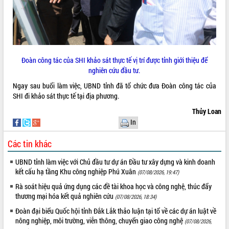
quan trọng
Bí thư Tỉnh ủy Lương Nguyễn Minh
Triết thăm, tặng quà người có công với
cách mạng
Rà soát, hoàn thiện hệ thống thiết chế
Đoàn công tác của SHI khảo sát thực tế vị trí được tỉnh giới thiệu để
văn hóa, thể thao đáp ứng yêu cầu
LIÊN KẾT WEB
nghiên cứu đầu tư.
phát triển mới
Ngay sau buổi làm việc, UBND tỉnh đã tổ chức đưa Đoàn công tác của
Thường trực HĐND tỉnh Đắk Lắk gặp
SHI đi khảo sát thực tế tại địa phương.
mặt Đoàn chuyên gia y tế TP. Hồ Chí
Minh
Thủy Loan
THỐNG KÊ TRUY CẬP
Lễ truy điệu và an táng hài cốt liệt sĩ
In
tại Nghĩa trang Liệt sĩ xã Sơn Hòa
Hôm nay:
22487
Các tin khác
Bàn giải pháp tháo gỡ khó khăn trong
Tất cả:
66067810
xuất khẩu sầu riêng và triển khai quy
UBND tỉnh làm việc với Chủ đầu tư dự án Đầu tư xây dựng và kinh doanh
định EUDR
kết cấu hạ tầng Khu công nghiệp Phú Xuân
(07/08/2026, 19:47)
Thứ trưởng Bộ Nông nghiệp và Môi
Rà soát hiệu quả ứng dụng các đề tài khoa học và công nghệ, thúc đẩy
trường Nguyễn Hoàng Hiệp khảo sát
thương mại hóa kết quả nghiên cứu
(07/08/2026, 18:34)
vùng trồng và doanh nghiệp đóng gói
sầu riêng tại Đắk Lắk
Đoàn đại biểu Quốc hội tỉnh Đắk Lắk thảo luận tại tổ về các dự án luật về
nông nghiệp, môi trường, viễn thông, chuyển giao công nghệ
Trình diễn nghệ thuật chế biến các
(07/08/2026,