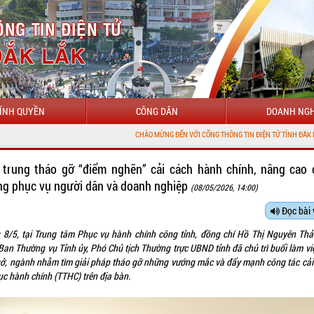
ÍNH QUYỀN
CÔNG DÂN
DOANH NGH
CHÀO MỪNG ĐẾN VỚI CỔNG THÔNG TIN ĐIỆN TỬ TỈNH ĐẮK LẮK
 trung tháo gỡ “điểm nghẽn” cải cách hành chính, nâng cao 
ng phục vụ người dân và doanh nghiệp
(08/05/2026, 14:00)
Đọc bài 
 8/5, tại Trung tâm Phục vụ hành chính công tỉnh, đồng chí Hồ Thị Nguyên Thả
Ban Thường vụ Tỉnh ủy, Phó Chủ tịch Thường trực UBND tỉnh đã chủ trì buổi làm vi
sở, ngành nhằm tìm giải pháp tháo gỡ những vướng mắc và đẩy mạnh công tác cải
ục hành chính (TTHC) trên địa bàn.