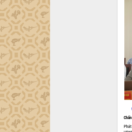
trường Nguyễn Hoàng Hiệp khảo sát
vùng trồng và doanh nghiệp đóng gói
sầu riêng tại Đắk Lắk
Trình diễn nghệ thuật chế biến các
món ăn từ sầu riêng
Đắk Lắk công bố Quy hoạch và xúc
tiến đầu tư tỉnh
Ngành cá ngừ Đắk Lắk chủ động thích
ứng để giữ vững thị trường xuất khẩu
Diễn đàn Kinh tế tư nhân Việt Nam đột
phá cơ chế - Hợp tác công tư
Đề án 06 tạo bước ngoặt đột phá trong
cải cách hành chính tỉnh Đắk Lắk
Kết nối tour, đẩy mạnh chuyển đổi số
để phát triển du lịch Đắk Lắk
Khởi động Dự án Đầu tư xây dựng hạ
tầng kỹ thuật Cụm công nghiệp Tân
Tiến
Chấn 
Gặp mặt các cơ quan báo chí nhân Kỷ
niệm 101 năm Ngày Báo chí Cách
Phát
mạng Việt Nam