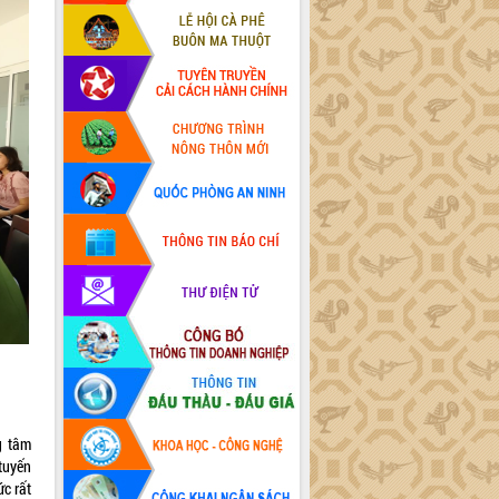
g tâm
 tuyến
ức rất