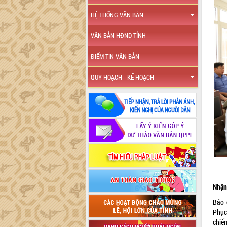
HỆ THỐNG VĂN BẢN
VĂN BẢN HĐND TỈNH
ĐIỂM TIN VĂN BẢN
QUY HOẠCH - KẾ HOẠCH
Nhận
Báo 
Phục 
chiếm