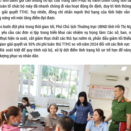
 tỉnh
đánh giá cao những nỗ lực của Trung tâm Phục vụ hành chính công tỉnh sa
 toàn tổ chức bộ máy đã nhanh chóng đi vào hoạt động ổn định, duy trì tính thông
g giải quyết TTHC. Tuy nhiên, đồng chí nhấn mạnh thứ hạng của tỉnh hiện vẫn
g xứng với mức tăng điểm đạt được.
ạo bước đột phá trong thời gian tới, Phó Chủ tịch Thường trực UBND tỉnh
Hồ Thị N
o
yêu cầu các đơn vị tập trung triển khai các nhiệm vụ trọng tâm: Các sở, ban, 
thực hiện rà soát, cắt giảm thực chất các thủ tục rườm rà, phấn đấu giảm tối thi
gian giải quyết và 50% chi phí tuân thủ TTHC so với năm 2024 đối với các lĩnh vực
Rà soát triệt để quy trình nội bộ, xử lý dứt điểm tình trạng hồ sơ trễ hẹn để nâ
 lượng phục vụ nhân dân.