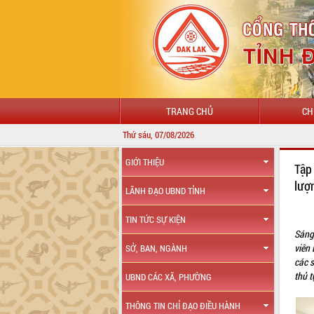
TRANG CHỦ
CH
Thứ sáu, 07/08/2026
GIỚI THIỆU
Tập
lượ
LÃNH ĐẠO UBND TỈNH
TIN TỨC SỰ KIỆN
Sáng
viên 
SỞ, BAN, NGÀNH
các 
thủ t
UBND CÁC XÃ, PHƯỜNG
THÔNG TIN CHỈ ĐẠO ĐIỀU HÀNH