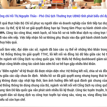
ồng chí Hồ Thị Nguyên Thảo - Phó Chủ tịch Thường trực UBND tỉnh phát biểu chỉ đ
t quả thực hiện Bộ Chỉ số phục vụ người dân và doanh nghiệp của tỉnh tiếp tục duy
cao. Cụ thể, tỷ lệ hồ sơ giải quyết đúng hạn tại Trung tâm Phục vụ hành chính côn
99%
. Công tác công khai, minh bạch, số hóa hồ sơ và triển khai dịch vụ công trực
đi vào nền nếp. Việc tiếp nhận hồ sơ không phụ thuộc vào địa giới hành chính bướ
 huy hiệu quả.
buổi làm việc, đại diện các sở, ngành đã báo cáo cụ thể về những khó khăn tron
 hệ thống thông tin giải quyết TTHC, lỗi kết nối và đồng bộ dữ liệu giữa các hệ 
ên ngành với Cổng Dịch vụ công quốc gia. Việc thiếu hệ thống dashboard giám sát
 thực cũng khiến công tác cảnh báo sớm hồ sơ trễ hạn gặp nhiều khó khăn.
u “điểm nghẽn” về kỹ thuật đã được nhận diện như: Hệ thống kết nối, chia sẻ và đồ
iệu giữa các cấp chưa ổn định. Nhiều hồ sơ đã giải quyết xong nhưng trạng thái tr
g không được cập nhật kịp thời, làm ảnh hưởng đến kết quả đánh giá chung của 
hệ thống thông tin dùng chung của Bộ, ngành và kết nối với Cổng Dịch vụ công quố
rung tâm Dữ liệu quốc gia vẫn phát sinh nhiều lỗi kỹ thuật. Công tác tuyên truyền,
người dân sử dụng dịch vụ công trực tuyến tại vùng sâu, vùng xa, vùng đồng bà
hiểu số còn hạn chế.