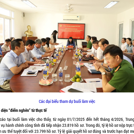
Các đại biểu tham dự buổi làm việc
 diện “điểm nghẽn” từ thực tế
cáo tại buổi làm việc cho thấy, từ ngày 01/7/2025 đến hết tháng 4/2026, Trun
vụ hành chính công tỉnh đã tiếp nhận 23.819 hồ sơ. Trong đó, tỷ lệ hồ sơ nộp trực
 ưu thế tuyệt đối với 23.799 hồ sơ. Tỷ lệ giải quyết hồ sơ đúng và trước hạn đạt m