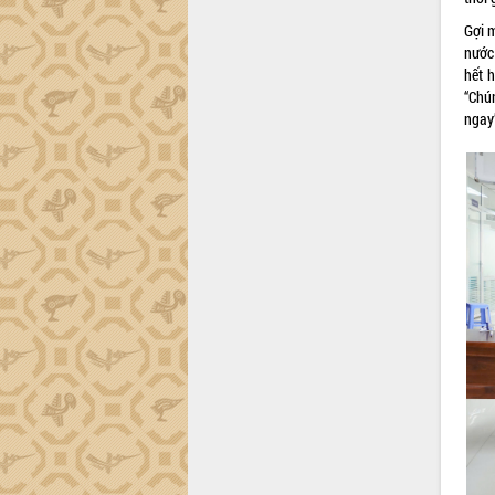
Dự án cao tốc Khánh Hòa - Buôn Ma
Thuột
Gợi 
Định vị cà phê Việt Nam như một “di
nước
sản sống” trong dòng chảy toàn cầu
hết h
“Chú
Xây dựng nông thôn mới: Nâng cao đời
ngay
sống người dân từ những mô hình thiết
thực
Quyết liệt tháo gỡ vướng mắc, đẩy
nhanh tiến độ các dự án trọng điểm
trong Khu kinh tế Nam Phú Yên
Hòn Yến phát triển du lịch gắn với bảo
tồn biển
Lấy ý kiến điều chỉnh Quy hoạch tỉnh
Đắk Lắk thời kỳ 2021-2030, tầm nhìn
đến năm 2050
Phát động chiến dịch 30 ngày đêm
giải phóng mặt bằng Tuyến đường bộ
ven biển
Đắk Lắk nỗ lực thúc đẩy tăng trưởng
kinh tế từ 10% trở lên trong Quý
II/2026