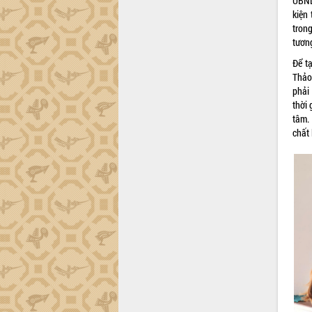
UBND
kiện
Đắk Lắk sơ kết 4 năm triển khai thực
tron
hiện Đề án 06 của Chính phủ
tươn
Họp báo thông tin về Hội nghị Công bố
Quy hoạch và Xúc tiến đầu tư tỉnh Đắk
Để t
Lắk
Thả
phải 
Khơi thông điểm nghẽn, đẩy nhanh
thời 
giải ngân vốn khắc phục thiên tai
tâm. 
HĐND tỉnh thông qua điều chỉnh Quy
chất
hoạch tỉnh thời kỳ 2021-2030
Hội thảo góp ý hồ sơ điều chỉnh quy
hoạch tỉnh Đắk Lắk thời kỳ 2021-2030,
tầm nhìn đến năm 2050
Nâng cao hiệu quả hoạt động của các
doanh nghiệp nhà nước
Hội nghị triển khai kết nối mạng
truyền số liệu chuyên dùng phục vụ cơ
quan Đảng, Nhà nước
Lễ phát động chuỗi hoạt động chung
tay làm sạch môi trường
Xã Ea Kar bước chuyển mình trong