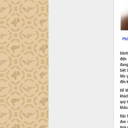
công tác cải cách hành chính mô hình
mới
UBND tỉnh họp báo định kỳ tháng 4
năm 2026
Hội thảo khoa học “Giải pháp thúc đẩy
phát triển nền kinh tế xanh tại tỉnh
Phó
Đắk Lắk”
Tăng cường giám sát, đôn đốc thực
Đánh
hiện nhiệm vụ quản lý tài sản công
điện
hàng tuần
đang 
Tháo gỡ những vướng mắc, đẩy mạnh
biệt 
công tác cải cách thủ tục hành chính
liệu
tại Trung tâm Phục vụ hành chính
đến k
công tỉnh
Để k
Đắk Lắk: Tôn vinh 46 giải pháp tại Hội
khác
thi Sáng tạo Kỹ thuật 2024 - 2025
quy 
Đắk Lắk rà soát, điều chỉnh Đề án 190
khâu
về phát triển nuôi trồng thủy sản
Đặc 
Phó Chủ tịch UBND tỉnh Đắk Lắk
đơn 
Trương Công Thái kiểm tra thực địa
thời 