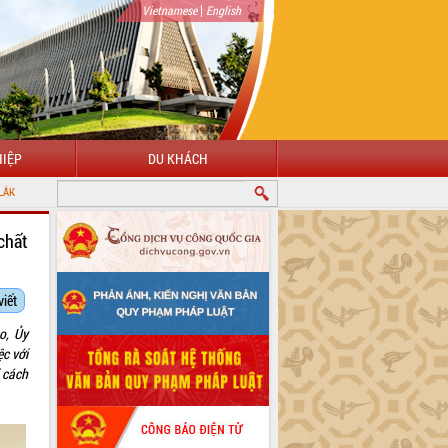
|
Vietnamese
English
IỆP
DU KHÁCH
chất
viết
o, Ủy
ệc với
 cách