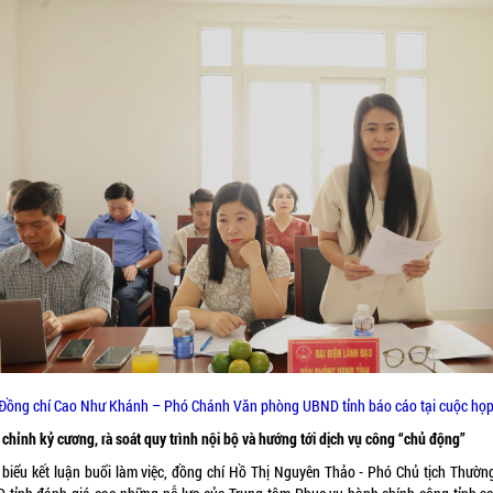
Đồng chí Cao Như Khánh – Phó Chánh Văn phòng UBND tỉnh báo cáo tại cuộc họ
chỉnh kỷ cương, rà soát quy trình nội bộ và hướng tới dịch vụ công “chủ động”
 biểu kết luận buổi làm việc, đồng chí Hồ Thị Nguyên Thảo - P
hó Chủ tịch Thường