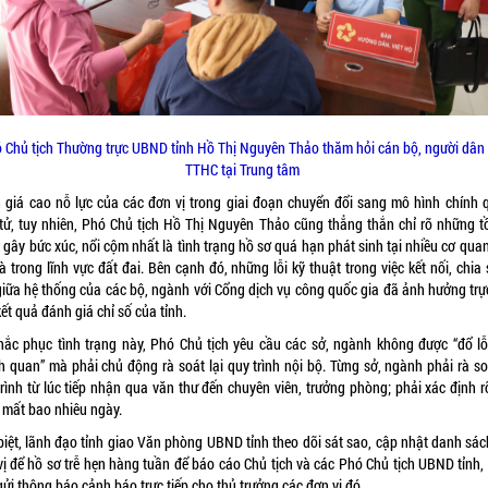
 Chủ tịch Thường trực UBND tỉnh
Hồ Thị Nguyên Thảo thăm hỏi cán bộ, người dân
TTHC tại Trung tâm
 giá cao nỗ lực của các đơn vị trong giai đoạn chuyển đổi sang mô hình chính 
 tử, tuy nhiên, Phó Chủ tịch Hồ Thị Nguyên Thảo cũng thẳng thắn chỉ rõ những tồ
gây bức xúc, nổi cộm nhất là tình trạng hồ sơ quá hạn phát sinh tại nhiều cơ qua
là trong lĩnh vực đất đai. Bên cạnh đó, những lỗi kỹ thuật trong việc kết nối, chia
 giữa hệ thống của các bộ, ngành với Cổng dịch vụ công quốc gia đã ảnh hưởng trực
ết quả đánh giá chỉ số của tỉnh.
hắc phục tình trạng này, Phó Chủ tịch yêu cầu các sở, ngành không được “đổ lỗ
h quan” mà phải chủ động rà soát lại quy trình nội bộ. Từng sở, ngành phải rà soá
trình từ lúc tiếp nhận qua văn thư đến chuyên viên, trưởng phòng; phải xác định r
 mất bao nhiêu ngày.
biệt, lãnh đạo tỉnh giao Văn phòng UBND tỉnh theo dõi sát sao, cập nhật danh sác
vị để hồ sơ trễ hẹn hàng tuần để báo cáo Chủ tịch và các Phó Chủ tịch UBND tỉnh,
gửi thông báo cảnh báo trực tiếp cho thủ trưởng các đơn vị đó.