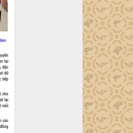
 làm
quyền
n tại
n, đặc
 sẻ dữ
 tiếp
i cho
t lại
õ mỗi
h các
 đồng