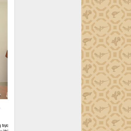
p
 trực