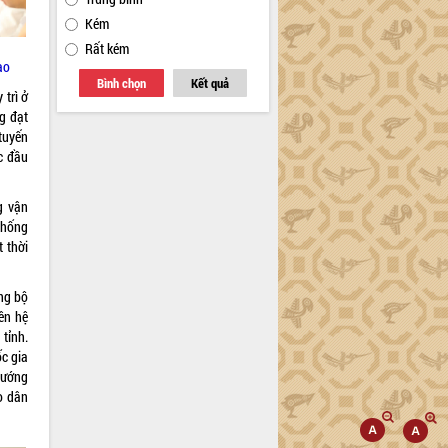
Kém
Rất kém
ạo
Bình chọn
Kết quả
 trì ở
g đạt
 tuyến
c đầu
g vận
thống
 thời
ng bộ
ên hệ
tỉnh.
c gia
 hướng
o dân