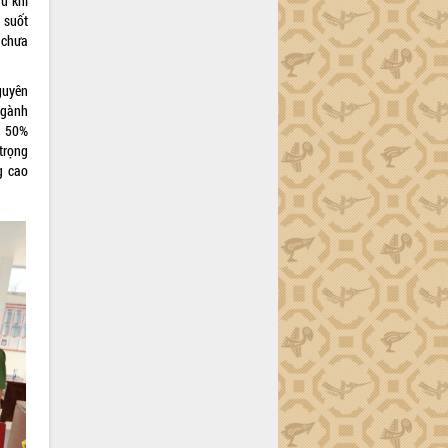
u khi
 suốt
 chưa
guyên
ngành
ểu 50%
 trọng
ng cao