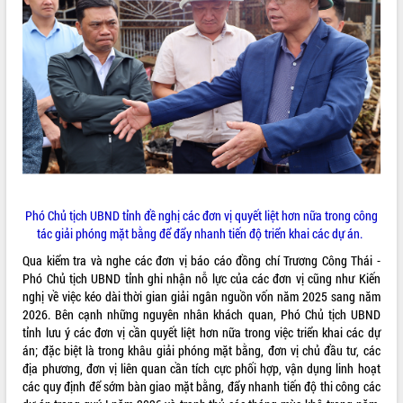
tiến đầu tư tỉnh
Ngành cá ngừ Đắk Lắk chủ động thích
ứng để giữ vững thị trường xuất khẩu
Diễn đàn Kinh tế tư nhân Việt Nam đột
phá cơ chế - Hợp tác công tư
Đề án 06 tạo bước ngoặt đột phá trong
cải cách hành chính tỉnh Đắk Lắk
Kết nối tour, đẩy mạnh chuyển đổi số
để phát triển du lịch Đắk Lắk
Khởi động Dự án Đầu tư xây dựng hạ
tầng kỹ thuật Cụm công nghiệp Tân
Phó Chủ tịch UBND tỉnh đề nghị các đơn vị quyết liệt hơn nữa trong công
Tiến
tác giải phóng mặt bằng để đẩy nhanh tiến độ triển khai các dự án.
Gặp mặt các cơ quan báo chí nhân Kỷ
Qua kiểm tra và nghe các đơn vị báo cáo đồng chí Trương Công Thái -
niệm 101 năm Ngày Báo chí Cách
Phó Chủ tịch UBND tỉnh ghi nhận nỗ lực của các đơn vị cũng như Kiến
mạng Việt Nam
nghị về việc kéo dài thời gian giải ngân nguồn vốn năm 2025 sang năm
Đắk Lắk sơ kết 4 năm triển khai thực
2026. Bên cạnh những nguyên nhân khách quan, Phó Chủ tịch UBND
hiện Đề án 06 của Chính phủ
tỉnh lưu ý các đơn vị cần quyết liệt hơn nữa trong việc triển khai các dự
Họp báo thông tin về Hội nghị Công bố
án; đặc biệt là trong khâu giải phóng mặt bằng, đơn vị chủ đầu tư, các
Quy hoạch và Xúc tiến đầu tư tỉnh Đắk
địa phương, đơn vị liên quan cần tích cực phối hợp, vận dụng linh hoạt
Lắk
các quy định để sớm bàn giao mặt bằng, đẩy nhanh tiến độ thi công các