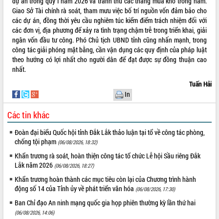
dự án trong quý I năm 2026 và tranh thủ các tháng mùa khô trong năm.
Khơi thông điểm nghẽn, đẩy nhanh
Giao Sở Tài chính rà soát, tham mưu việc bố trí nguồn vốn đảm bảo cho
giải ngân vốn khắc phục thiên tai
các dự án, đồng thời yêu cầu nghiêm túc kiểm điểm trách nhiệm đối với
HĐND tỉnh thông qua điều chỉnh Quy
các đơn vị, địa phương để xảy ra tình trạng chậm trễ trong triển khai, giải
hoạch tỉnh thời kỳ 2021-2030
ngân vốn đầu tư công. Phó Chủ tịch UBND tỉnh cũng nhấn mạnh, trong
Hội thảo góp ý hồ sơ điều chỉnh quy
công tác giải phóng mặt bằng, cần vận dụng các quy định của pháp luật
hoạch tỉnh Đắk Lắk thời kỳ 2021-2030,
theo hướng có lợi nhất cho người dân để đạt được sự đồng thuận cao
tầm nhìn đến năm 2050
nhất.
Nâng cao hiệu quả hoạt động của các
Tuấn Hải
doanh nghiệp nhà nước
In
Hội nghị triển khai kết nối mạng
truyền số liệu chuyên dùng phục vụ cơ
Các tin khác
quan Đảng, Nhà nước
Lễ phát động chuỗi hoạt động chung
Đoàn đại biểu Quốc hội tỉnh Đắk Lắk thảo luận tại tổ về công tác phòng,
tay làm sạch môi trường
chống tội phạm
(06/08/2026, 18:32)
Xã Ea Kar bước chuyển mình trong
Khẩn trương rà soát, hoàn thiện công tác tổ chức Lễ hội Sầu riêng Đắk
công tác cải cách hành chính mô hình
Lắk năm 2026
(06/08/2026, 18:27)
mới
Khẩn trương hoàn thành các mục tiêu còn lại của Chương trình hành
UBND tỉnh họp báo định kỳ tháng 4
động số 14 của Tỉnh ủy về phát triển văn hóa
(06/08/2026, 17:30)
năm 2026
Ban Chỉ đạo An ninh mạng quốc gia họp phiên thường kỳ lần thứ hai
Hội thảo khoa học “Giải pháp thúc đẩy
(06/08/2026, 14:06)
phát triển nền kinh tế xanh tại tỉnh