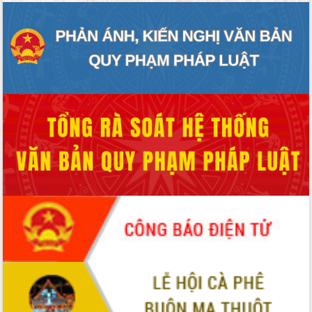
thực
Quyết liệt tháo gỡ vướng mắc, đẩy
nhanh tiến độ các dự án trọng điểm
trong Khu kinh tế Nam Phú Yên
Hòn Yến phát triển du lịch gắn với bảo
tồn biển
Lấy ý kiến điều chỉnh Quy hoạch tỉnh
Đắk Lắk thời kỳ 2021-2030, tầm nhìn
đến năm 2050
Phát động chiến dịch 30 ngày đêm
giải phóng mặt bằng Tuyến đường bộ
ven biển
Đắk Lắk nỗ lực thúc đẩy tăng trưởng
kinh tế từ 10% trở lên trong Quý
II/2026
Đắk Lắk ký kết thỏa thuận hợp tác về
chuyển đổi số giai đoạn 2026 – 2030
với Tập đoàn Bưu chính Viễn thông
Việt Nam
Thứ trưởng Bộ Y tế làm việc với tỉnh
Đắk Lắk về phát triển nhân lực y tế