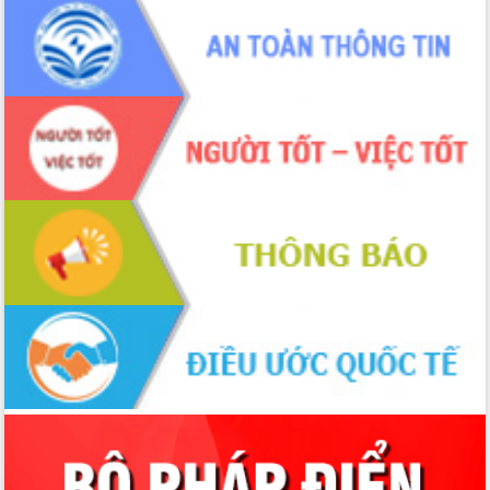
Quyền của người tiêu dùng Việt Nam
2026
Đẩy mạnh cải cách hành chính, quyết
tâm đạt được mục tiêu tăng trưởng
hai con số trong năm 2026
Tổ chức trang trọng Lễ hội Đền thờ
Lương Văn Chánh năm 2026
Phó Bí thư Tỉnh ủy Đắk Lắk Đỗ Hữu
Huy giữ chức Bí thư Đảng ủy Ủy Ban
Nhân dân tỉnh
Bệnh án điện tử thúc đẩy chuyển đổi
số y tế tại Đắk Lắk
Chuyển đổi số thư viện: Mở rộng
không gian tri thức trong thời đại số
Đánh giá, rút kinh nghiệm công tác tổ
chức diễn tập trước ngày bầu cử
Chương trình “Gặp gỡ hữu nghị –
Friendship Meeting New Year 2026”
Bầu cử Quốc hội và HĐND: Cử tri Đắk
Lắk gửi gắm niềm tin, kỳ vọng vào lá