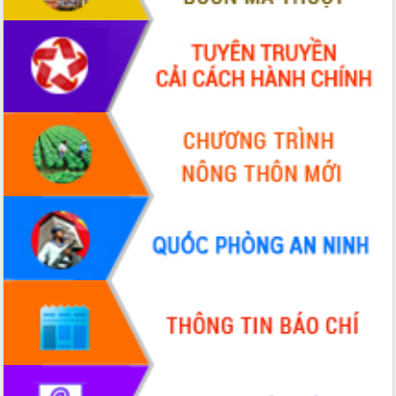
cho trạm y tế cấp xã
Du lịch Đắk Lắk nâng tầm trải nghiệm
du khách thông qua Hệ thống cơ sở dữ
liệu và Bản đồ số
Tập huấn ứng dụng trí tuệ nhân tạo (AI)
trong thương mại điện tử năm 2026
Đoàn đại biểu Quốc hội tỉnh Đắk Lắk
trao đổi thông tin trước Kỳ họp thứ
nhất, Quốc hội khóa XVI
Quyết liệt cải cách hành chính, khơi
thông nguồn lực phát triển
Nâng cao hiệu lực, hiệu quả HĐND
tỉnh thông qua hiện đại hóa hành chính
Xã Ea Phê gắn cải cách hành chính với
chuyển đổi số
Phó Chủ tịch Thường trực UBND tỉnh
Hồ Thị Nguyên Thảo làm việc tại Trung
tâm Phục vụ hành chính công xã Ea
Phê
Xây dựng nền hành chính số đồng
hành cùng nông dân dân, doanh nghiệp