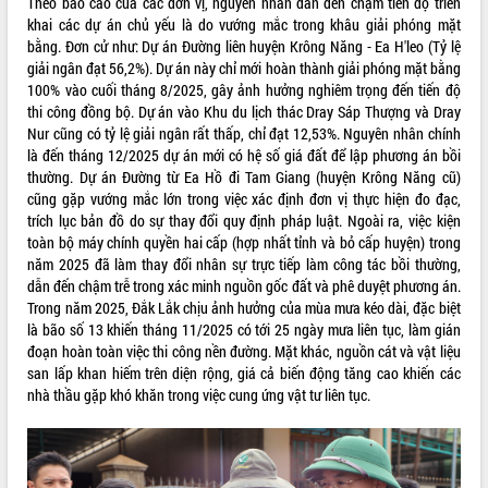
Theo báo cáo của các đơn vị, nguyên nhân dẫn đến chậm tiến độ triển
Triết thăm, tặng quà người có công với
khai các dự án chủ yếu là do vướng mắc trong khâu giải phóng mặt
cách mạng
bằng. Đơn cử như: Dự án Đường liên huyện Krông Năng - Ea H'leo (Tỷ lệ
giải ngân đạt 56,2%). Dự án này chỉ mới hoàn thành giải phóng mặt bằng
Rà soát, hoàn thiện hệ thống thiết chế
100% vào cuối tháng 8/2025, gây ảnh hưởng nghiêm trọng đến tiến độ
văn hóa, thể thao đáp ứng yêu cầu
thi công đồng bộ. Dự án vào Khu du lịch thác Dray Sáp Thượng và Dray
phát triển mới
Nur cũng có tỷ lệ giải ngân rất thấp, chỉ đạt 12,53%. Nguyên nhân chính
Thường trực HĐND tỉnh Đắk Lắk gặp
LIÊN KẾT WEB
là đến tháng 12/2025 dự án mới có hệ số giá đất để lập phương án bồi
mặt Đoàn chuyên gia y tế TP. Hồ Chí
thường. Dự án Đường từ Ea Hồ đi Tam Giang (huyện Krông Năng cũ)
Minh
cũng gặp vướng mắc lớn trong việc xác định đơn vị thực hiện đo đạc,
Lễ truy điệu và an táng hài cốt liệt sĩ
trích lục bản đồ do sự thay đổi quy định pháp luật. Ngoài ra, việc kiện
tại Nghĩa trang Liệt sĩ xã Sơn Hòa
toàn bộ máy chính quyền hai cấp (hợp nhất tỉnh và bỏ cấp huyện) trong
THỐNG KÊ TRUY CẬP
Bàn giải pháp tháo gỡ khó khăn trong
năm 2025 đã làm thay đổi nhân sự trực tiếp làm công tác bồi thường,
xuất khẩu sầu riêng và triển khai quy
Hôm nay:
10246
dẫn đến chậm trễ trong xác minh nguồn gốc đất và phê duyệt phương án.
định EUDR
Trong năm 2025, Đắk Lắk chịu ảnh hưởng của mùa mưa kéo dài, đặc biệt
Tất cả:
66022986
là bão số 13 khiến tháng 11/2025 có tới 25 ngày mưa liên tục, làm gián
Thứ trưởng Bộ Nông nghiệp và Môi
đoạn hoàn toàn việc thi công nền đường. Mặt khác, nguồn cát và vật liệu
trường Nguyễn Hoàng Hiệp khảo sát
san lấp khan hiếm trên diện rộng, giá cả biến động tăng cao khiến các
vùng trồng và doanh nghiệp đóng gói
nhà thầu gặp khó khăn trong việc cung ứng vật tư liên tục.
sầu riêng tại Đắk Lắk
Trình diễn nghệ thuật chế biến các
món ăn từ sầu riêng
Đắk Lắk công bố Quy hoạch và xúc