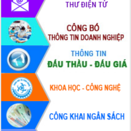
Giai đoạn 2026-2030, Đắk Lắk phấn
đấu có 77% xã đạt chuẩn nông thôn
mới
Chuyển đổi số 'mở đường' cho nông
nghiệp Đắk Lắk tăng trưởng bứt phá
Triển khai đồng bộ đo đạc, lập hồ sơ
địa chính, hoàn thiện cơ sở dữ liệu đất
đai
Ứng dụng sinh trắc học - Bước tiến
trong hành trình chuyển đổi số tại Đắk
Lắk
Đắk Lắk nâng cao hiệu quả công tác
Đảng từ Sổ tay đảng viên điện tử
Đắk Lắk đẩy mạnh nuôi biển công
nghệ, hướng tới phát triển thủy sản
bền vững
Tập huấn nâng cao năng lực triển khai
chuyển đổi số cho cán bộ, công chức
cấp xã
Đắk Lắk phát động hưởng ứng Ngày