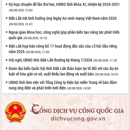
Đắk Lắk”
Kỳ họp chuyên đề lần thứ hai, HĐND tỉnh khóa XI, nhiệm kỳ 2026-2031
(06/08/2026, 12:02)
Tăng cường giám sát, đôn đốc thực
hiện nhiệm vụ quản lý tài sản công
Đắk Lắk mít tinh hưởng ứng Ngày An ninh mạng Việt Nam năm 2026
hàng tuần
(06/08/2026, 10:47)
Tháo gỡ những vướng mắc, đẩy mạnh
Ngoại giao khoa học, công nghệ góp phần kiến tạo năng lực phát triển
công tác cải cách thủ tục hành chính
quốc gia
(05/08/2026, 18:13)
tại Trung tâm Phục vụ hành chính
Đắk Lắk họp báo công bố 17 hoạt động đặc sắc của Lễ hội Sầu riêng
công tỉnh
năm 2026
(05/08/2026, 17:30)
Đắk Lắk: Tôn vinh 46 giải pháp tại Hội
Hội nghị UBND tỉnh Đắk Lắk thường kỳ tháng 7/2026
thi Sáng tạo Kỹ thuật 2024 - 2025
(05/08/2026, 17:18)
Đắk Lắk rà soát, điều chỉnh Đề án 190
Đoàn đại biểu Quốc hội tỉnh Đắk Lắk thảo luận tại tổ đối với các dự án
về phát triển nuôi trồng thủy sản
luật về hòa giải cơ sở, xuất khẩu lao động và xuất bản
(05/08/2026, 16:01)
Phó Chủ tịch UBND tỉnh Đắk Lắk
UBND tỉnh làm việc với Tổng Công ty Điện lực miền Trung về bảo đảm
Trương Công Thái kiểm tra thực địa
cung ứng điện và phát triển lưới điện
(05/08/2026, 14:00)
Dự án cao tốc Khánh Hòa - Buôn Ma
Thuột
Định vị cà phê Việt Nam như một “di
sản sống” trong dòng chảy toàn cầu
Xây dựng nông thôn mới: Nâng cao đời
sống người dân từ những mô hình thiết