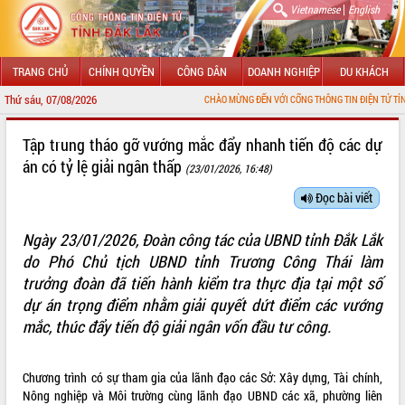
|
Vietnamese
English
TRANG CHỦ
CHÍNH QUYỀN
CÔNG DÂN
DOANH NGHIỆP
DU KHÁCH
Thứ sáu, 07/08/2026
CHÀO MỪNG ĐẾN VỚI CỔNG THÔNG TIN ĐIỆN TỬ TỈNH ĐẮK LẮK
GIỚI THIỆU
Tập trung tháo gỡ vướng mắc đẩy nhanh tiến độ các dự
án có tỷ lệ giải ngân thấp
(23/01/2026, 16:48)
LÃNH ĐẠO UBND TỈNH
Đọc bài viết
TIN TỨC SỰ KIỆN
Ngày 23/01/2026, Đoàn công tác của UBND tỉnh Đắk Lắk
SỞ, BAN, NGÀNH
do Phó Chủ tịch UBND tỉnh Trương Công Thái làm
trưởng đoàn đã tiến hành kiểm tra thực địa tại một số
UBND CÁC XÃ, PHƯỜNG
dự án trọng điểm nhằm giải quyết dứt điểm các vướng
THÔNG TIN CHỈ ĐẠO ĐIỀU HÀNH
mắc, thúc đẩy tiến độ giải ngân vốn đầu tư công.
HỆ THỐNG VĂN BẢN
Chương trình có sự tham gia của lãnh đạo các Sở: Xây dựng, Tài chính,
VĂN BẢN HĐND TỈNH
Nông nghiệp và Môi trường cùng lãnh đạo UBND các xã, phường liên