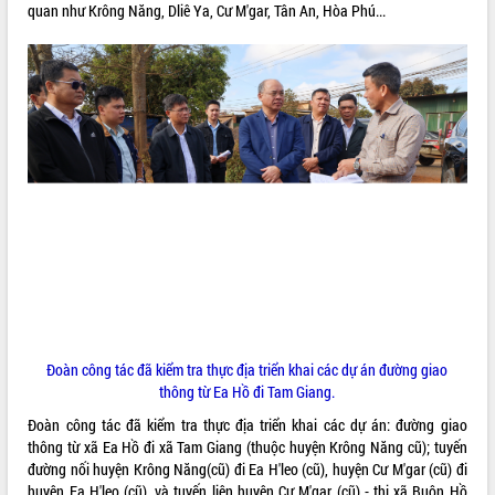
quan như Krông Năng, Dliê Ya, Cư M'gar, Tân An, Hòa Phú...
ĐIỂM TIN VĂN BẢN
QUY HOẠCH - KẾ HOẠCH
Đoàn công tác đã kiểm tra thực địa triển khai các dự án đường giao
thông từ Ea Hồ đi Tam Giang.
Đoàn công tác đã kiểm tra thực địa triển khai các dự án: đường giao
thông từ xã Ea Hồ đi xã Tam Giang (thuộc huyện Krông Năng cũ); tuyến
đường nối huyện Krông Năng(cũ) đi Ea H'leo (cũ), huyện Cư M'gar (cũ) đi
huyện Ea H'leo (cũ), và tuyến liên huyện Cư M'gar (cũ) - thị xã Buôn Hồ