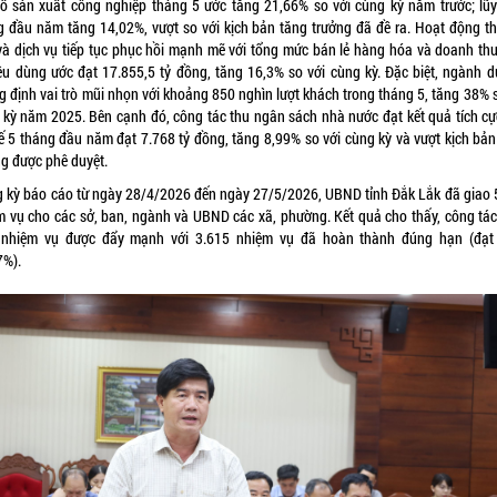
số sản xuất công nghiệp tháng 5 ước tăng 21,66% so với cùng kỳ năm trước; lũy
g đầu năm tăng 14,02%, vượt so với kịch bản tăng trưởng đã đề ra. Hoạt động t
và dịch vụ tiếp tục phục hồi mạnh mẽ với tổng mức bán lẻ hàng hóa và doanh thu
iêu dùng ước đạt 17.855,5 tỷ đồng, tăng 16,3% so với cùng kỳ. Đặc biệt, ngành du
g định vai trò mũi nhọn với khoảng 850 nghìn lượt khách trong tháng 5, tăng 38% s
 kỳ năm 2025. Bên cạnh đó, công tác thu ngân sách nhà nước đạt kết quả tích cực
kế 5 tháng đầu năm đạt 7.768 tỷ đồng, tăng 8,99% so với cùng kỳ và vượt kịch bản
ng được phê duyệt.
g kỳ báo cáo từ ngày 28/4/2026 đến ngày 27/5/2026, UBND tỉnh Đắk Lắk đã giao 
m vụ cho các sở, ban, ngành và UBND các xã, phường. Kết quả cho thấy, công tác
 nhiệm vụ được đẩy mạnh với 3.615 nhiệm vụ đã hoàn thành đúng hạn (đạt 
7%).