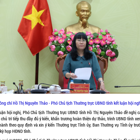
ồng chí Hồ Thị Nguyên Thảo - Phó Chủ tịch Thường trực UBND tỉnh kết luận hội ngh
luận hội nghị, Phó Chủ tịch Thường trực UBND tỉnh Hồ Thị Nguyên Thảo đề nghị c
chủ trì tiếp thu đầy đủ ý kiến, khẩn trương hoàn thiện dự thảo, trình UBND tỉnh xe
hành theo quy định và xin ý kiến Thường trực Tỉnh ủy, Ban Thường vụ Tỉnh ủy trướ
h kỳ họp HĐND tỉnh.