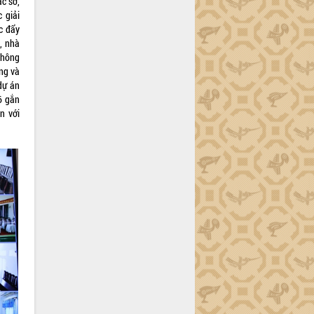
c sở,
 giải
c đẩy
t, nhà
thông
ng và
dự án
6 gắn
n với