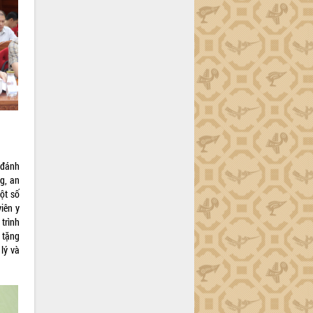
 đánh
g, an
ột số
viên y
 trình
 tặng
lý và