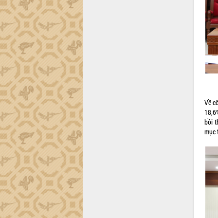
trường Nguyễn Hoàng Hiệp khảo sát
vùng trồng và doanh nghiệp đóng gói
sầu riêng tại Đắk Lắk
Trình diễn nghệ thuật chế biến các
món ăn từ sầu riêng
Đắk Lắk công bố Quy hoạch và xúc
tiến đầu tư tỉnh
Ngành cá ngừ Đắk Lắk chủ động thích
ứng để giữ vững thị trường xuất khẩu
Diễn đàn Kinh tế tư nhân Việt Nam đột
Về c
phá cơ chế - Hợp tác công tư
18,6
Đề án 06 tạo bước ngoặt đột phá trong
bồi 
cải cách hành chính tỉnh Đắk Lắk
mục t
Kết nối tour, đẩy mạnh chuyển đổi số
để phát triển du lịch Đắk Lắk
Khởi động Dự án Đầu tư xây dựng hạ
tầng kỹ thuật Cụm công nghiệp Tân
Tiến
Gặp mặt các cơ quan báo chí nhân Kỷ
niệm 101 năm Ngày Báo chí Cách
mạng Việt Nam