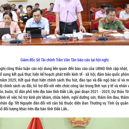
Giám đốc Sở Tài chính Trần Văn Tân báo cáo tại hội nghị
nghị cũng thảo luận các nội dung liên quan đến báo cáo của UBND tỉnh cập nhật,
bổ sung kết quả thực hiện kế hoạch phát triển kinh tế - xã hội, đảm bảo quốc phòn
 năm 2025; Kết quả thực hiện chính sách thu hút, đào tạo và đãi ngộ bác sĩ và m
ộ chính sách ưu đãi, hỗ trợ đối với viên chức công tác trong lĩnh vực y tế và nhân 
ôn, buôn, tổ dân phố trên địa bàn tỉnh Đắk Lắk, giai đoạn 2021 - 2025; Dự thảo Tờ
định về việc hỗ trợ kinh phí khám, chữa bệnh, nghỉ dưỡng sức, thăm ốm đau, thăm
nhân dịp Tết Nguyên đán đối với cán bộ thuộc diện Ban Thường vụ Tỉnh ủy quản 
số đối tượng khác trên địa bàn tỉnh Đắk Lắk…