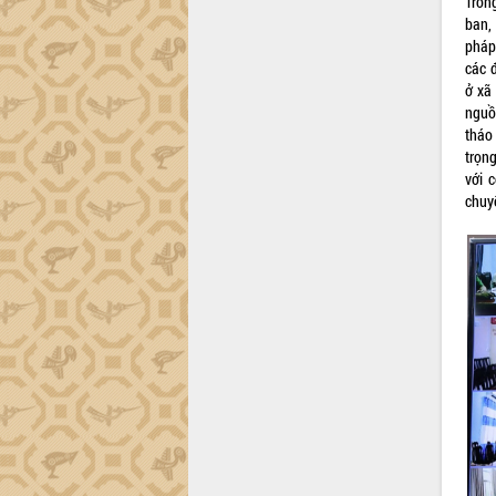
Dự án cao tốc Khánh Hòa - Buôn Ma
Tron
Thuột
ban,
pháp
Định vị cà phê Việt Nam như một “di
các đ
sản sống” trong dòng chảy toàn cầu
ở xã
Xây dựng nông thôn mới: Nâng cao đời
nguồ
sống người dân từ những mô hình thiết
tháo
thực
trọn
Quyết liệt tháo gỡ vướng mắc, đẩy
với 
nhanh tiến độ các dự án trọng điểm
chuyể
trong Khu kinh tế Nam Phú Yên
Hòn Yến phát triển du lịch gắn với bảo
tồn biển
Lấy ý kiến điều chỉnh Quy hoạch tỉnh
Đắk Lắk thời kỳ 2021-2030, tầm nhìn
đến năm 2050
Phát động chiến dịch 30 ngày đêm
giải phóng mặt bằng Tuyến đường bộ
ven biển
Đắk Lắk nỗ lực thúc đẩy tăng trưởng
kinh tế từ 10% trở lên trong Quý
II/2026