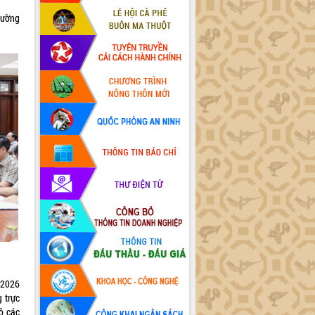
hường
 2026
g trực
ộ các