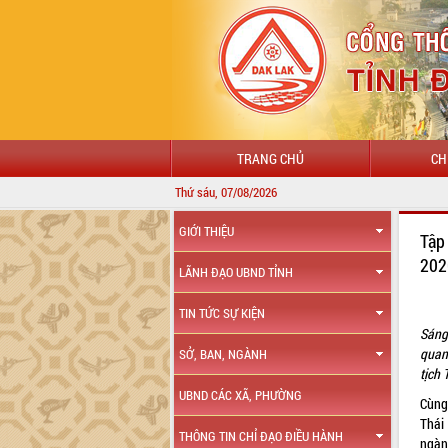
TRANG CHỦ
CH
Thứ sáu, 07/08/2026
GIỚI THIỆU
Tập
20
LÃNH ĐẠO UBND TỈNH
TIN TỨC SỰ KIỆN
Sáng
quan
SỞ, BAN, NGÀNH
tịch 
UBND CÁC XÃ, PHƯỜNG
Cùng
Thái
THÔNG TIN CHỈ ĐẠO ĐIỀU HÀNH
ngành