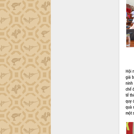
Đắk Lắk sơ kết 4 năm triển khai thực
hiện Đề án 06 của Chính phủ
Họp báo thông tin về Hội nghị Công bố
Quy hoạch và Xúc tiến đầu tư tỉnh Đắk
Lắk
Khơi thông điểm nghẽn, đẩy nhanh
giải ngân vốn khắc phục thiên tai
HĐND tỉnh thông qua điều chỉnh Quy
hoạch tỉnh thời kỳ 2021-2030
Hội thảo góp ý hồ sơ điều chỉnh quy
Hội 
hoạch tỉnh Đắk Lắk thời kỳ 2021-2030,
giá 
tầm nhìn đến năm 2050
ninh
Nâng cao hiệu quả hoạt động của các
chế đ
doanh nghiệp nhà nước
tế th
Hội nghị triển khai kết nối mạng
quy 
truyền số liệu chuyên dùng phục vụ cơ
quà 
quan Đảng, Nhà nước
một 
Lễ phát động chuỗi hoạt động chung
tay làm sạch môi trường
Xã Ea Kar bước chuyển mình trong