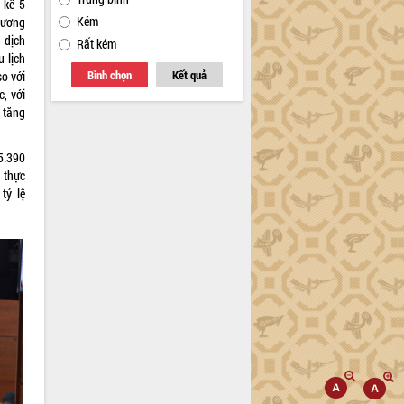
 kế 5
Kém
hương
 dịch
Rất kém
 lịch
Bình chọn
Kết quả
o với
, với
 tăng
5.390
 thực
tỷ lệ