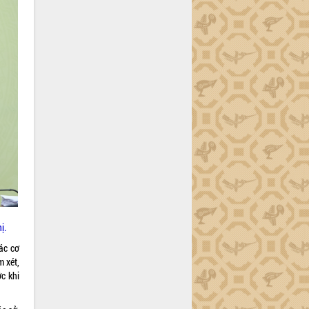
ị.
ác cơ
m xét,
c khi