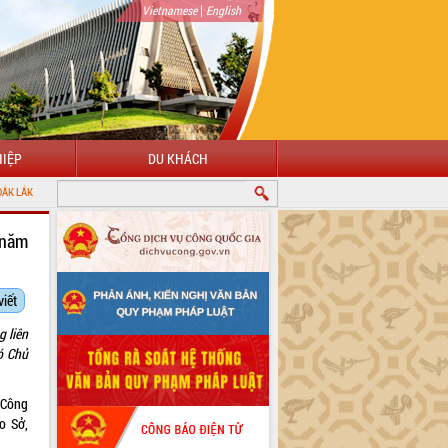
|
Vietnamese
English
IỆP
DU KHÁCH
 năm
viết
 liên
ó Chủ
 Công
o Sở,