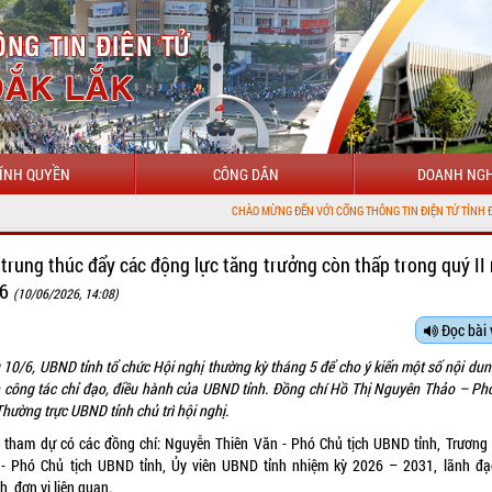
ÍNH QUYỀN
CÔNG DÂN
DOANH NGH
CHÀO MỪNG ĐẾN VỚI CỔNG THÔNG TIN ĐIỆN TỬ TỈNH ĐẮK LẮK
 trung thúc đẩy các động lực tăng trưởng còn thấp trong quý II
26
(10/06/2026, 14:08)
Đọc bài 
 10/6, UBND tỉnh tổ chức Hội nghị thường kỳ tháng 5 để cho ý kiến một số nội dung
 công tác chỉ đạo, điều hành của UBND tỉnh. Đồng chí Hồ Thị Nguyên Thảo – Ph
Thường trực UBND tỉnh chủ trì hội nghị.
 tham dự có các đồng chí: Nguyễn Thiên Văn - Phó Chủ tịch UBND tỉnh, Trương
 - Phó Chủ tịch UBND tỉnh, Ủy viên UBND tỉnh nhiệm kỳ 2026 – 2031, lãnh đạ
, đơn vị liên quan.