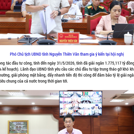
Phó Chủ tịch UBND tỉnh Nguyễn Thiên Văn tham gia ý kiến tại hội nghị
ông tác đầu tư công, tính đến ngày 31/5/2026, tỉnh đã giải ngân 1.775,117 tỷ đồng
% kế hoạch). Lãnh đạo UBND tỉnh yêu cầu các chủ đầu tư tập trung tháo gỡ khó kh
thường, giải phóng mặt bằng, đẩy nhanh tiến độ thi công để đảm bảo tỷ lệ giải ngâ
iêu chung của cả nước trong thời gian tới.