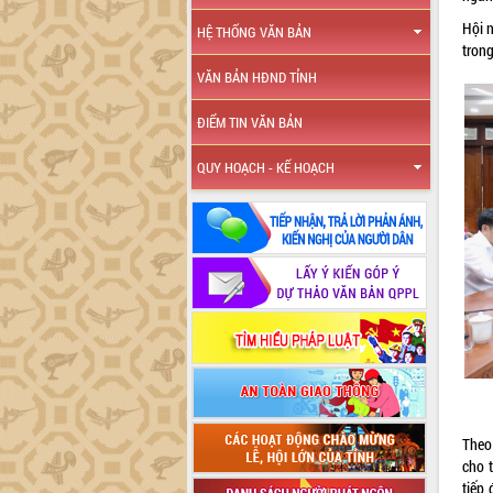
Hội 
HỆ THỐNG VĂN BẢN
trong
VĂN BẢN HĐND TỈNH
ĐIỂM TIN VĂN BẢN
QUY HOẠCH - KẾ HOẠCH
Theo
cho t
tiếp