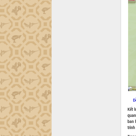
công tác cải cách hành chính mô hình
mới
UBND tỉnh họp báo định kỳ tháng 4
năm 2026
Hội thảo khoa học “Giải pháp thúc đẩy
phát triển nền kinh tế xanh tại tỉnh
Đắk Lắk”
Tăng cường giám sát, đôn đốc thực
hiện nhiệm vụ quản lý tài sản công
hàng tuần
Tháo gỡ những vướng mắc, đẩy mạnh
công tác cải cách thủ tục hành chính
tại Trung tâm Phục vụ hành chính
công tỉnh
Đắk Lắk: Tôn vinh 46 giải pháp tại Hội
Đ
thi Sáng tạo Kỹ thuật 2024 - 2025
Kết 
Đắk Lắk rà soát, điều chỉnh Đề án 190
quan 
về phát triển nuôi trồng thủy sản
ban 
Phó Chủ tịch UBND tỉnh Đắk Lắk
trìn
Trương Công Thái kiểm tra thực địa