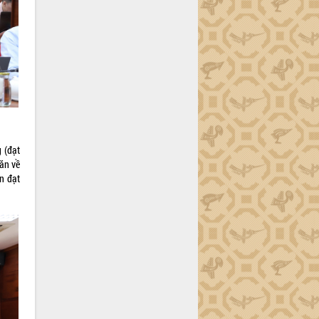
 (đạt
ăn về
n đạt