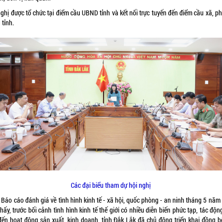
nghị được tổ chức tại điểm cầu UBND tỉnh và kết nối trực tuyến đến điểm cầu xã, p
 tỉnh.
Các đại biểu tham dự hội nghị
 Báo cáo đánh giá về tình hình kinh tế - xã hội, quốc phòng - an ninh tháng 5 năm
hấy, trước bối cảnh tình hình kinh tế thế giới có nhiều diễn biến phức tạp, tác độn
 đến hoạt động sản xuất, kinh doanh, tỉnh Đắk Lắk đã chủ động triển khai đồng b