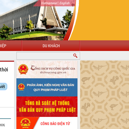
|
Vietnamese
English
IỆP
DU KHÁCH
thời
viết
026,