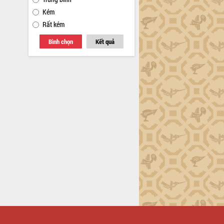
Kém
Rất kém
Bình chọn
Kết quả