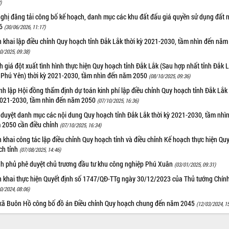
)
nghị đăng tải công bố kế hoạch, danh mục các khu đất đấu giá quyền sử dụng đất
26
(30/06/2026, 11:17)
n khai lập điều chỉnh Quy hoạch tỉnh Đắk Lắk thời kỳ 2021-2030, tầm nhìn đến nă
0/2025, 09:38)
 giá đột xuất tình hình thực hiện Quy hoạch tỉnh Đắk Lắk (Sau hợp nhất tỉnh Đắk 
h Phú Yên) thời kỳ 2021-2030, tầm nhìn đến năm 2050
(08/10/2025, 09:36)
h lập Hội đồng thẩm định dự toán kinh phí lập điều chỉnh Quy hoạch tỉnh Đắk Lắk 
2021-2030, tầm nhìn đến năm 2050
(07/10/2025, 16:36)
 duyệt danh mục các nội dung Quy hoạch tỉnh Đắk Lắk thời kỳ 2021-2030, tầm nhì
 2050 cần điều chỉnh
(07/10/2025, 16:34)
n khai công tác lập điều chỉnh Quy hoạch tỉnh và điều chỉnh Kế hoạch thực hiện Qu
ch tỉnh
(07/08/2025, 14:46)
nh phủ phê duyệt chủ trương đầu tư khu công nghiệp Phú Xuân
(03/01/2025, 09:31)
ển khai thực hiện Quyết định số 1747/QĐ-TTg ngày 30/12/2023 của Thủ tướng Chín
0/2024, 08:06)
 xã Buôn Hồ công bố đồ án Điều chỉnh Quy hoạch chung đến năm 2045
(12/03/2024, 1