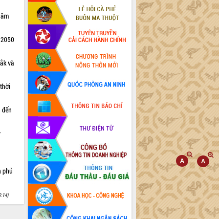
 năm
m 2050
Lắk và
thời
n đến
y
h phủ
5:14)