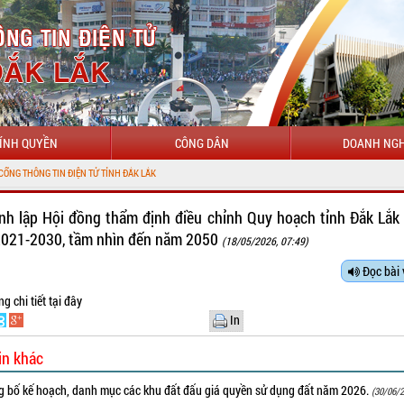
ÍNH QUYỀN
CÔNG DÂN
DOANH NGH
 TIN ĐIỆN TỬ TỈNH ĐẮK LẮK
nh lập Hội đồng thẩm định điều chỉnh Quy hoạch tỉnh Đắk Lắk 
2021-2030, tầm nhìn đến năm 2050
(18/05/2026, 07:49)
Đọc bài 
ng chi tiết
tại đây
In
in khác
g bố kế hoạch, danh mục các khu đất đấu giá quyền sử dụng đất năm 2026.
(30/06/2