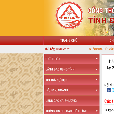
TRANG CHỦ
CH
Thứ bảy, 08/08/2026
CHÀO MỪNG ĐẾN VỚI CỔNG THÔNG
GIỚI THIỆU
Thà
kỳ 
LÃNH ĐẠO UBND TỈNH
TIN TỨC SỰ KIỆN
Nội du
SỞ, BAN, NGÀNH
Các t
UBND CÁC XÃ, PHƯỜNG
Côn
THÔNG TIN CHỈ ĐẠO ĐIỀU HÀNH