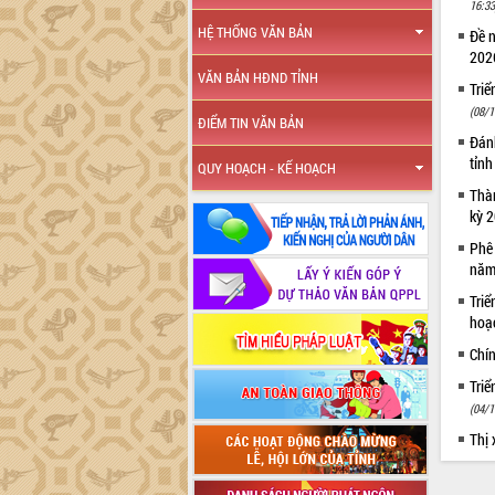
16:33
HỆ THỐNG VĂN BẢN
Đề 
20
VĂN BẢN HĐND TỈNH
Triể
(08/1
ĐIỂM TIN VĂN BẢN
Đánh
tỉn
QUY HOẠCH - KẾ HOẠCH
Thàn
kỳ 
Phê
năm
Triể
hoạ
Chí
Tri
(04/1
Thị