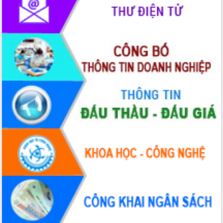
Hồ Thị Nguyên Thảo làm việc tại Trung
tâm Phục vụ hành chính công xã Ea
Phê
Xây dựng nền hành chính số đồng
hành cùng nông dân dân, doanh nghiệp
Giai đoạn 2026-2030, Đắk Lắk phấn
đấu có 77% xã đạt chuẩn nông thôn
mới
Chuyển đổi số 'mở đường' cho nông
nghiệp Đắk Lắk tăng trưởng bứt phá
Triển khai đồng bộ đo đạc, lập hồ sơ
địa chính, hoàn thiện cơ sở dữ liệu đất
đai
Ứng dụng sinh trắc học - Bước tiến
trong hành trình chuyển đổi số tại Đắk
Lắk
Đắk Lắk nâng cao hiệu quả công tác
Đảng từ Sổ tay đảng viên điện tử
Đắk Lắk đẩy mạnh nuôi biển công
nghệ, hướng tới phát triển thủy sản
bền vững