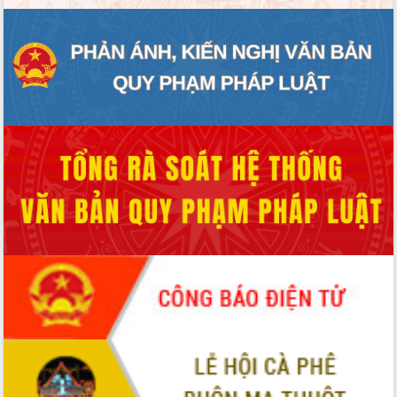
Định vị cà phê Việt Nam như một “di
sản sống” trong dòng chảy toàn cầu
Xây dựng nông thôn mới: Nâng cao đời
sống người dân từ những mô hình thiết
thực
Quyết liệt tháo gỡ vướng mắc, đẩy
nhanh tiến độ các dự án trọng điểm
trong Khu kinh tế Nam Phú Yên
Hòn Yến phát triển du lịch gắn với bảo
tồn biển
Lấy ý kiến điều chỉnh Quy hoạch tỉnh
Đắk Lắk thời kỳ 2021-2030, tầm nhìn
đến năm 2050
Phát động chiến dịch 30 ngày đêm
giải phóng mặt bằng Tuyến đường bộ
ven biển
Đắk Lắk nỗ lực thúc đẩy tăng trưởng
kinh tế từ 10% trở lên trong Quý
II/2026
Đắk Lắk ký kết thỏa thuận hợp tác về
chuyển đổi số giai đoạn 2026 – 2030