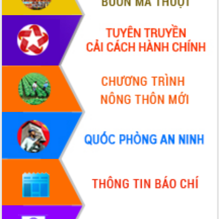
với Tập đoàn Bưu chính Viễn thông
Việt Nam
Thứ trưởng Bộ Y tế làm việc với tỉnh
Đắk Lắk về phát triển nhân lực y tế
cho trạm y tế cấp xã
Du lịch Đắk Lắk nâng tầm trải nghiệm
du khách thông qua Hệ thống cơ sở dữ
liệu và Bản đồ số
Tập huấn ứng dụng trí tuệ nhân tạo (AI)
trong thương mại điện tử năm 2026
Đoàn đại biểu Quốc hội tỉnh Đắk Lắk
trao đổi thông tin trước Kỳ họp thứ
nhất, Quốc hội khóa XVI
Quyết liệt cải cách hành chính, khơi
thông nguồn lực phát triển
Nâng cao hiệu lực, hiệu quả HĐND
tỉnh thông qua hiện đại hóa hành chính
Xã Ea Phê gắn cải cách hành chính với
chuyển đổi số
Phó Chủ tịch Thường trực UBND tỉnh