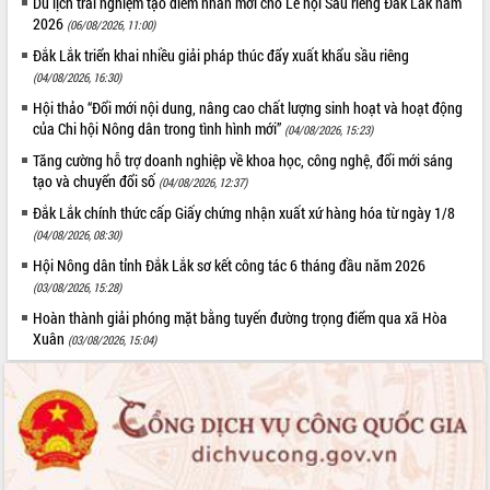
Du lịch trải nghiệm tạo điểm nhấn mới cho Lễ hội Sầu riêng Đắk Lắk năm
UBND tỉnh họp báo định kỳ tháng 4
2026
(06/08/2026, 11:00)
năm 2026
Đắk Lắk triển khai nhiều giải pháp thúc đẩy xuất khẩu sầu riêng
Hội thảo khoa học “Giải pháp thúc đẩy
(04/08/2026, 16:30)
phát triển nền kinh tế xanh tại tỉnh
Hội thảo “Đổi mới nội dung, nâng cao chất lượng sinh hoạt và hoạt động
Đắk Lắk”
của Chi hội Nông dân trong tình hình mới”
(04/08/2026, 15:23)
Tăng cường giám sát, đôn đốc thực
Tăng cường hỗ trợ doanh nghiệp về khoa học, công nghệ, đổi mới sáng
hiện nhiệm vụ quản lý tài sản công
tạo và chuyển đổi số
(04/08/2026, 12:37)
hàng tuần
Tháo gỡ những vướng mắc, đẩy mạnh
Đắk Lắk chính thức cấp Giấy chứng nhận xuất xứ hàng hóa từ ngày 1/8
công tác cải cách thủ tục hành chính
(04/08/2026, 08:30)
tại Trung tâm Phục vụ hành chính
Hội Nông dân tỉnh Đắk Lắk sơ kết công tác 6 tháng đầu năm 2026
công tỉnh
(03/08/2026, 15:28)
Đắk Lắk: Tôn vinh 46 giải pháp tại Hội
Hoàn thành giải phóng mặt bằng tuyến đường trọng điểm qua xã Hòa
thi Sáng tạo Kỹ thuật 2024 - 2025
Xuân
(03/08/2026, 15:04)
Đắk Lắk rà soát, điều chỉnh Đề án 190
về phát triển nuôi trồng thủy sản
Phó Chủ tịch UBND tỉnh Đắk Lắk
Trương Công Thái kiểm tra thực địa
Dự án cao tốc Khánh Hòa - Buôn Ma
Thuột