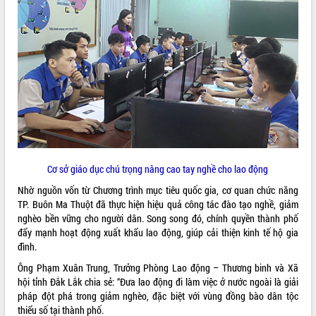
ĐIỂM TIN VĂN BẢN
QUY HOẠCH - KẾ HOẠCH
Cơ sở giáo dục chú trọng nâng cao tay nghề cho lao động
Nhờ nguồn vốn từ Chương trình mục tiêu quốc gia, cơ quan chức năng
TP. Buôn Ma Thuột đã thực hiện hiệu quả công tác đào tạo nghề, giảm
nghèo bền vững cho người dân. Song song đó, chính quyền thành phố
đẩy mạnh hoạt động xuất khẩu lao động, giúp cải thiện kinh tế hộ gia
đình.
Ông Phạm Xuân Trung, Trưởng Phòng Lao động – Thương binh và Xã
hội tỉnh Đắk Lắk chia sẻ: “Đưa lao động đi làm việc ở nước ngoài là giải
pháp đột phá trong giảm nghèo, đặc biệt với vùng đồng bào dân tộc
thiểu số tại thành phố.