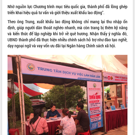
Nhờ nguồn lực Chương trình mục tiêu quốc gia, thành phố đã lồng ghép
VIDEO
triển khai hiệu quả tư vấn và giới thiệu xuất khẩu lao động".
Theo ông Trung, xuất khẩu lao động không chỉ mang lại thu nhập ổn
định, giúp người dân thoát nghèo nhanh, mà còn trang bị thêm kỹ năng
và kiến thức để lập nghiệp khi trở về quê hương. Nhận thấy ý nghĩa đó,
UBND thành phố đã thực hiện nhiều chính sách hỗ trợ như đào tạo nghề,
dạy ngoại ngữ và vay vốn ưu đãi tại Ngân hàng Chính sách xã hội.
Trailer Lễ hội Sầu riêng Đắk Lắk năm
2026
Khám bệnh, cấp phát thuốc miễn phí
và tặng quà người dân xã Cư Pui
Hội nghị UBND tỉnh Đắk Lắk thường kỳ
tháng 7/2026
Lễ truy tặng danh hiệu “Bà Mẹ Việt
ALBUM ẢNH
Nam Anh hùng” và trao Huân chương
Lao động
UBND tỉnh Đắk Lắk triển khai nhiệm
vụ 6 tháng cuối năm 2026