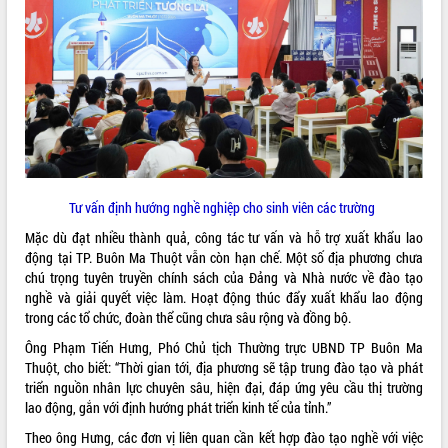
sầu riêng tại Đắk Lắk
Trình diễn nghệ thuật chế biến các
món ăn từ sầu riêng
Đắk Lắk công bố Quy hoạch và xúc
tiến đầu tư tỉnh
Ngành cá ngừ Đắk Lắk chủ động thích
ứng để giữ vững thị trường xuất khẩu
Diễn đàn Kinh tế tư nhân Việt Nam đột
phá cơ chế - Hợp tác công tư
Tư vấn định hướng nghề nghiệp cho sinh viên các trường
Đề án 06 tạo bước ngoặt đột phá trong
cải cách hành chính tỉnh Đắk Lắk
Mặc dù đạt nhiều thành quả, công tác tư vấn và hỗ trợ xuất khẩu lao
Kết nối tour, đẩy mạnh chuyển đổi số
động tại TP. Buôn Ma Thuột vẫn còn hạn chế. Một số địa phương chưa
để phát triển du lịch Đắk Lắk
chú trọng tuyên truyền chính sách của Đảng và Nhà nước về đào tạo
nghề và giải quyết việc làm. Hoạt động thúc đẩy xuất khẩu lao động
Khởi động Dự án Đầu tư xây dựng hạ
trong các tổ chức, đoàn thể cũng chưa sâu rộng và đồng bộ.
tầng kỹ thuật Cụm công nghiệp Tân
Tiến
Ông Phạm Tiến Hưng, Phó Chủ tịch Thường trực UBND TP Buôn Ma
Gặp mặt các cơ quan báo chí nhân Kỷ
Thuột, cho biết: “Thời gian tới, địa phương sẽ tập trung đào tạo và phát
niệm 101 năm Ngày Báo chí Cách
triển nguồn nhân lực chuyên sâu, hiện đại, đáp ứng yêu cầu thị trường
mạng Việt Nam
lao động, gắn với định hướng phát triển kinh tế của tỉnh.”
Đắk Lắk sơ kết 4 năm triển khai thực
Theo ông Hưng, các đơn vị liên quan cần kết hợp đào tạo nghề với việc