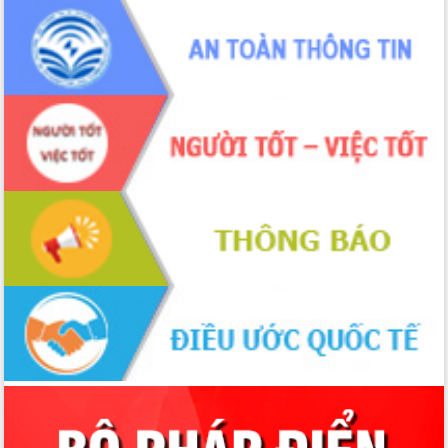
Tập huấn nâng cao năng lực triển khai
chuyển đổi số cho cán bộ, công chức
cấp xã
Đắk Lắk phát động hưởng ứng Ngày
Quyền của người tiêu dùng Việt Nam
2026
Đẩy mạnh cải cách hành chính, quyết
tâm đạt được mục tiêu tăng trưởng
hai con số trong năm 2026
Tổ chức trang trọng Lễ hội Đền thờ
Lương Văn Chánh năm 2026
Phó Bí thư Tỉnh ủy Đắk Lắk Đỗ Hữu
Huy giữ chức Bí thư Đảng ủy Ủy Ban
Nhân dân tỉnh
Bệnh án điện tử thúc đẩy chuyển đổi
số y tế tại Đắk Lắk
Chuyển đổi số thư viện: Mở rộng
không gian tri thức trong thời đại số
Đánh giá, rút kinh nghiệm công tác tổ
chức diễn tập trước ngày bầu cử