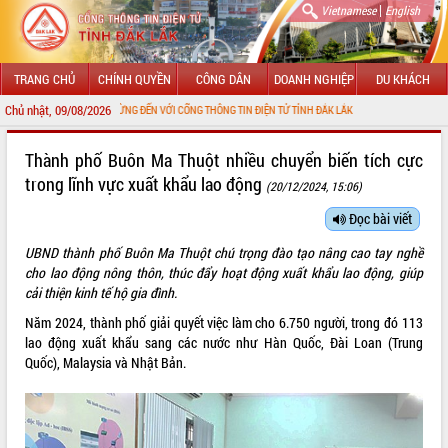
|
Vietnamese
English
TRANG CHỦ
CHÍNH QUYỀN
CÔNG DÂN
DOANH NGHIỆP
DU KHÁCH
Chủ nhật, 09/08/2026
CHÀO MỪNG ĐẾN VỚI CỔNG THÔNG TIN ĐIỆN TỬ TỈNH ĐẮK LẮK
GIỚI THIỆU
Thành phố Buôn Ma Thuột nhiều chuyển biến tích cực
trong lĩnh vực xuất khẩu lao động
(20/12/2024, 15:06)
LÃNH ĐẠO UBND TỈNH
Đọc bài viết
TIN TỨC SỰ KIỆN
UBND thành phố Buôn Ma Thuột chú trọng đào tạo nâng cao tay nghề
SỞ, BAN, NGÀNH
cho lao động nông thôn, thúc đẩy hoạt động xuất khẩu lao động, giúp
cải thiện kinh tế hộ gia đình.
UBND CÁC XÃ, PHƯỜNG
Năm 2024, thành phố giải quyết việc làm cho 6.750 người, trong đó 113
lao động xuất khẩu sang các nước như Hàn Quốc, Đài Loan (Trung
THÔNG TIN CHỈ ĐẠO ĐIỀU HÀNH
Quốc), Malaysia và Nhật Bản.
HỆ THỐNG VĂN BẢN
VĂN BẢN HĐND TỈNH