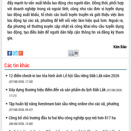
hiện Đề án 06 của Chính phủ
đẩy mạnh tư vấn xuất khẩu lao động cho người dân. Đồng thời, phối hợp
Họp báo thông tin về Hội nghị Công bố
với doanh nghiệp trong và ngoài tỉnh, cũng như các đơn vị tuyển dụng
Quy hoạch và Xúc tiến đầu tư tỉnh Đắk
lao động xuất khẩu, tổ chức các buổi tuyên truyền và giới thiệu việc làm
Lắk
lưu động tại các xã, phường để kết nối việc làm hiệu quả hơn. Ngoài ra,
địa phương sẽ thường xuyên cập nhật và công khai nhu cầu tuyển dụng
Khơi thông điểm nghẽn, đẩy nhanh
lao động, tạo điều kiện để người dân tiếp cận thông tin và đăng ký tham
giải ngân vốn khắc phục thiên tai
gia.
HĐND tỉnh thông qua điều chỉnh Quy
hoạch tỉnh thời kỳ 2021-2030
Kim Bảo
In
Hội thảo góp ý hồ sơ điều chỉnh quy
hoạch tỉnh Đắk Lắk thời kỳ 2021-2030,
Các tin khác
tầm nhìn đến năm 2050
Nâng cao hiệu quả hoạt động của các
12 điểm check-in lan tỏa hình ảnh Lễ hội Sầu riêng Đắk Lắk năm 2026
doanh nghiệp nhà nước
(07/08/2026, 17:30)
Hội nghị triển khai kết nối mạng
Xây dựng thương hiệu điểm đến và sản phẩm du lịch Đắk Lắk
(07/08/2026,
truyền số liệu chuyên dùng phục vụ cơ
17:21)
quan Đảng, Nhà nước
Tập huấn kỹ năng livestream bán sầu riêng online cho các xã, phường
Lễ phát động chuỗi hoạt động chung
(07/08/2026, 09:07)
tay làm sạch môi trường
Xã Ea Kar bước chuyển mình trong
Công bố chủ trương đầu tư hai khu công nghiệp quy mô hơn 817 ha
công tác cải cách hành chính mô hình
(06/08/2026, 13:00)
mới