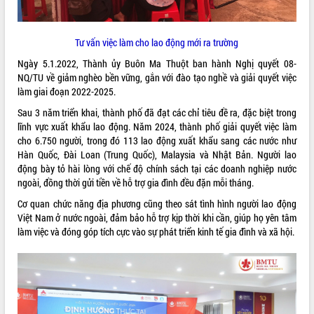
Kỳ họp thứ Hai, Hội đồng nhân dân
tỉnh khóa XI quyết nghị nhiều nội dung
Tư vấn việc làm cho lao động mới ra trường
quan trọng
Bí thư Tỉnh ủy Lương Nguyễn Minh
Ngày 5.1.2022, Thành ủy Buôn Ma Thuột ban hành Nghị quyết 08-
Triết thăm, tặng quà người có công với
NQ/TU về giảm nghèo bền vững, gắn với đào tạo nghề và giải quyết việc
cách mạng
LIÊN KẾT WEB
làm giai đoạn 2022-2025.
Rà soát, hoàn thiện hệ thống thiết chế
Sau 3 năm triển khai, thành phố đã đạt các chỉ tiêu đề ra, đặc biệt trong
văn hóa, thể thao đáp ứng yêu cầu
lĩnh vực xuất khẩu lao động. Năm 2024, thành phố giải quyết việc làm
phát triển mới
cho 6.750 người, trong đó 113 lao động xuất khẩu sang các nước như
Thường trực HĐND tỉnh Đắk Lắk gặp
Hàn Quốc, Đài Loan (Trung Quốc), Malaysia và Nhật Bản. Người lao
THỐNG KÊ TRUY CẬP
mặt Đoàn chuyên gia y tế TP. Hồ Chí
động bày tỏ hài lòng với chế độ chính sách tại các doanh nghiệp nước
Minh
Hôm nay:
22662
ngoài, đồng thời gửi tiền về hỗ trợ gia đình đều đặn mỗi tháng.
Lễ truy điệu và an táng hài cốt liệt sĩ
Tất cả:
66108330
Cơ quan chức năng địa phương cũng theo sát tình hình người lao động
tại Nghĩa trang Liệt sĩ xã Sơn Hòa
Việt Nam ở nước ngoài, đảm bảo hỗ trợ kịp thời khi cần, giúp họ yên tâm
Bàn giải pháp tháo gỡ khó khăn trong
làm việc và đóng góp tích cực vào sự phát triển kinh tế gia đình và xã hội.
xuất khẩu sầu riêng và triển khai quy
định EUDR
Thứ trưởng Bộ Nông nghiệp và Môi
trường Nguyễn Hoàng Hiệp khảo sát
vùng trồng và doanh nghiệp đóng gói