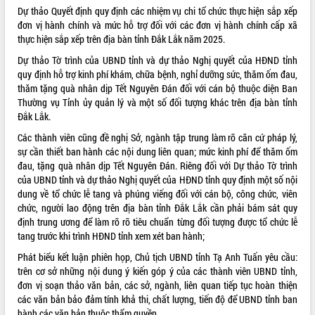
Tất cả:
66036223
Dự thảo Quyết định quy định các nhiệm vụ chi tổ chức thực hiện sắp xếp
đơn vị hành chính và mức hỗ trợ đối với các đơn vị hành chính cấp xã
thực hiện sắp xếp trên địa bàn tỉnh Đắk Lắk năm 2025.
Dự thảo Tờ trình của UBND tỉnh và dự thảo Nghị quyết của HĐND tỉnh
quy định hỗ trợ kinh phí khám, chữa bệnh, nghỉ dưỡng sức, thăm ốm đau,
thăm tặng quà nhân dịp Tết Nguyên Đán đối với cán bộ thuộc diện Ban
Thường vụ Tỉnh ủy quản lý và một số đối tượng khác trên địa bàn tỉnh
Đắk Lắk.
Các thành viên cũng đề nghị Sở, ngành tập trung làm rõ căn cứ pháp lý,
sự cần thiết ban hành các nội dung liên quan; mức kinh phí để thăm ốm
đau, tặng quà nhân dịp Tết Nguyên Đán. Riêng đối với Dự thảo Tờ trình
của UBND tỉnh và dự thảo Nghị quyết của HĐND tỉnh quy định một số nội
dung về tổ chức lễ tang và phúng viếng đối với cán bộ, công chức, viên
chức, người lao động trên địa bàn tỉnh Đắk Lắk cần phải bám sát quy
định trung ương để làm rõ rõ tiêu chuẩn từng đối tượng được tổ chức lễ
tang trước khi trình HĐND tỉnh xem xét ban hành;
Phát biểu kết luận phiên họp, Chủ tịch UBND tỉnh Tạ Anh Tuấn yêu cầu:
trên cơ sở những nội dung ý kiến góp ý của các thành viên UBND tỉnh,
đơn vị soạn thảo văn bản, các sở, ngành, liên quan tiếp tục hoàn thiện
các văn bản bảo đảm tính khả thi, chất lượng, tiến độ để UBND tỉnh ban
hành các văn bản thuộc thẩm quyền.