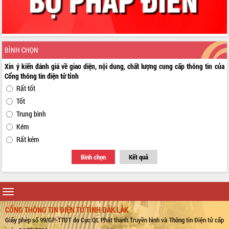
BÌNH CHỌN
Xin ý kiến đánh giá về giao diện, nội dung, chất lượng cung cấp thông tin của
Cổng thông tin điện tử tỉnh
Rất tốt
Tốt
Trung bình
Kém
Rất kém
Bình chọn
Kết quả
Toggle
navigation
CỔNG THÔNG TIN ĐIỆN TỬ TỈNH ĐẮK LẮK
Giấy phép số 99/GP-TTĐT do Cục QL Phát thanh Truyền hình và Thông tin Điện tử cấp