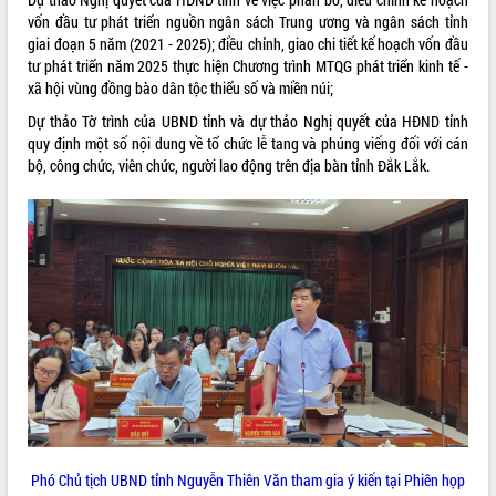
vốn đầu tư phát triển nguồn ngân sách Trung ương và ngân sách tỉnh
VIDEO
giai đoạn 5 năm (2021 - 2025); điều chỉnh, giao chi tiết kế hoạch vốn đầu
tư phát triển năm 2025 thực hiện Chương trình MTQG phát triển kinh tế -
Không có file video nào để phát.
xã hội vùng đồng bào dân tộc thiểu số và miền núi;
ALBUM ẢNH
Dự thảo Tờ trình của UBND tỉnh và dự thảo Nghị quyết của HĐND tỉnh
quy định một số nội dung về tổ chức lễ tang và phúng viếng đối với cán
bộ, công chức, viên chức, người lao động trên địa bàn tỉnh Đắk Lắk.
LIÊN KẾT WEB
THỐNG KÊ TRUY CẬP
Phó Chủ tịch UBND tỉnh Nguyễn Thiên Văn tham gia ý kiến tại Phiên họp
Hôm nay:
23483