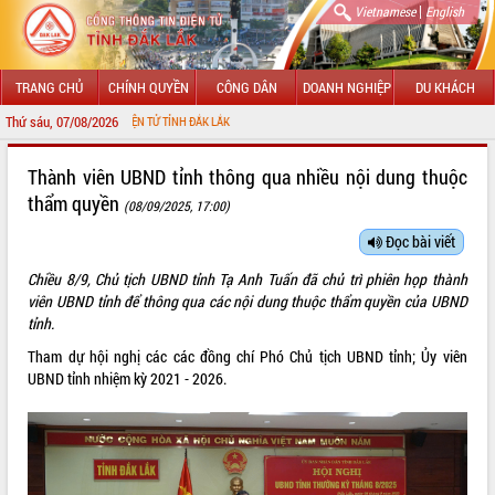
|
Vietnamese
English
TRANG CHỦ
CHÍNH QUYỀN
CÔNG DÂN
DOANH NGHIỆP
DU KHÁCH
Thứ sáu, 07/08/2026
 THÔNG TIN ĐIỆN TỬ TỈNH ĐẮK LẮK
GIỚI THIỆU
Thành viên UBND tỉnh thông qua nhiều nội dung thuộc
thẩm quyền
(08/09/2025, 17:00)
LÃNH ĐẠO UBND TỈNH
Đọc bài viết
TIN TỨC SỰ KIỆN
Chiều 8/9, Chủ tịch UBND tỉnh Tạ Anh Tuấn đã chủ trì phiên họp thành
SỞ, BAN, NGÀNH
viên UBND tỉnh để thông qua các nội dung thuộc thẩm quyền của UBND
tỉnh.
UBND CÁC XÃ, PHƯỜNG
Tham dự hội nghị các các đồng chí Phó Chủ tịch UBND tỉnh; Ủy viên
UBND tỉnh nhiệm kỳ 2021 - 2026.
THÔNG TIN CHỈ ĐẠO ĐIỀU HÀNH
HỆ THỐNG VĂN BẢN
VĂN BẢN HĐND TỈNH