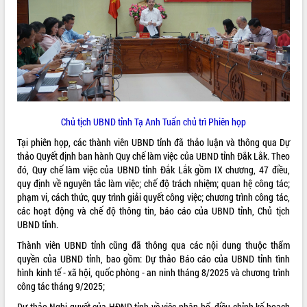
ĐIỂM TIN VĂN BẢN
QUY HOẠCH - KẾ HOẠCH
Chủ tịch UBND tỉnh Tạ Anh Tuấn chủ trì Phiên họp
Tại phiên họp, các thành viên UBND tỉnh đã thảo luận và thông qua Dự
thảo Quyết định ban hành Quy chế làm việc của UBND tỉnh Đắk Lắk. Theo
đó, Quy chế làm việc của UBND tỉnh Đắk Lắk gồm IX chương, 47 điều,
quy định về nguyên tắc làm việc; chế độ trách nhiệm; quan hệ công tác;
phạm vi, cách thức, quy trình giải quyết công việc; chương trình công tác,
các hoạt động và chế độ thông tin, báo cáo của UBND tỉnh, Chủ tịch
UBND tỉnh.
Thành viên UBND tỉnh cũng đã thông qua các nội dung thuộc thẩm
quyền của UBND tỉnh, bao gồm: Dự thảo Báo cáo của UBND tỉnh tình
hình kinh tế - xã hội, quốc phòng - an ninh tháng 8/2025 và chương trình
công tác tháng 9/2025;
Dự thảo Nghị quyết của HĐND tỉnh về việc phân bổ, điều chỉnh kế hoạch