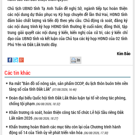
Chủ tịch UBND tỉnh Tạ Anh Tuấn đề nghị Sở, ngành tiếp tục hoàn thiện
các nội dung dự thảo phục vụ Kỳ họp chuyên đề lần thứ Hai, HĐND tỉnh
đảm bảo chất lượng và tiến độ theo yêu cầu. Chủ động rà soát, đăng ký
các nội dung trình kỳ họp HĐND tỉnh thường lệ cuối năm; đồng thời, tập
trung giải quyết các nội dung ý kiến, kiến nghị của cử tri, các ý kiến chỉ
đạo của UBND tỉnh và kết luận của Chủ tọa các kỳ họp HĐND của 02 tỉnh
Phú Yên và Đắk Lắk trước đây.
Kim Bảo
In
Các tin khác
Ra mắt “Bản đồ số nông sản, sản phẩm OCOP, du lịch thôn buôn trên nền
tảng số của tỉnh Đắk Lắk”
(07/08/2026, 16:46)
Đoàn đại biểu Quốc hội tỉnh Đắk Lắk thảo luận tại tổ về công tác phòng,
chống tội phạm
(06/08/2026, 18:32)
Khẩn trương rà soát, hoàn thiện công tác tổ chức Lễ hội Sầu riêng Đắk
Lắk năm 2026
(06/08/2026, 18:27)
Khẩn trương hoàn thành các mục tiêu còn lại của Chương trình hành
động số 14 của Tỉnh ủy về phát triển văn hóa
(06/08/2026, 17:30)