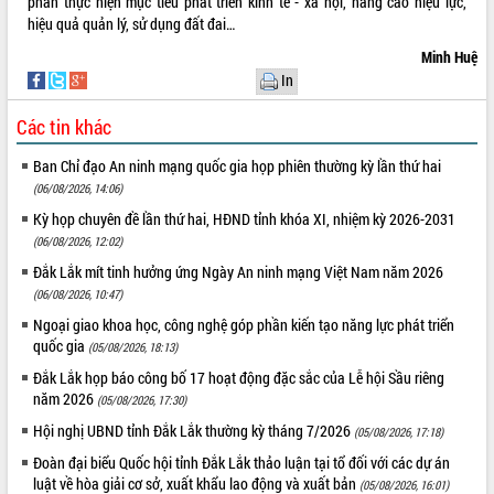
phần thực hiện mục tiêu phát triển kinh tế - xã hội, nâng cao hiệu lực,
hiệu quả quản lý, sử dụng đất đai…
Minh Huệ
In
Các tin khác
Ban Chỉ đạo An ninh mạng quốc gia họp phiên thường kỳ lần thứ hai
(06/08/2026, 14:06)
Kỳ họp chuyên đề lần thứ hai, HĐND tỉnh khóa XI, nhiệm kỳ 2026-2031
(06/08/2026, 12:02)
Đắk Lắk mít tinh hưởng ứng Ngày An ninh mạng Việt Nam năm 2026
(06/08/2026, 10:47)
Ngoại giao khoa học, công nghệ góp phần kiến tạo năng lực phát triển
quốc gia
(05/08/2026, 18:13)
Đắk Lắk họp báo công bố 17 hoạt động đặc sắc của Lễ hội Sầu riêng
năm 2026
(05/08/2026, 17:30)
Hội nghị UBND tỉnh Đắk Lắk thường kỳ tháng 7/2026
(05/08/2026, 17:18)
Đoàn đại biểu Quốc hội tỉnh Đắk Lắk thảo luận tại tổ đối với các dự án
luật về hòa giải cơ sở, xuất khẩu lao động và xuất bản
(05/08/2026, 16:01)