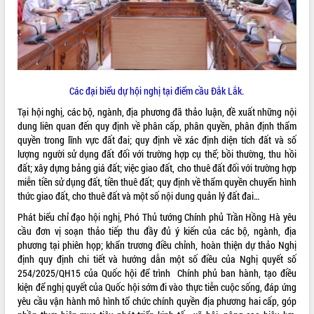
Tất cả:
66003270
Các đại biểu dự hội nghị tại điểm cầu Đắk Lắk.
Tại hội nghị, các bộ, ngành, địa phương đã thảo luận, đề xuất những nội
dung liên quan đến quy định về phân cấp, phân quyền, phân định thẩm
quyền trong lĩnh vực đất đai; quy định về xác định diện tích đất và số
lượng người sử dụng đất đối với trường hợp cụ thể; bồi thường, thu hồi
đất; xây dựng bảng giá đất; việc giao đất, cho thuê đất đối với trường hợp
miễn tiền sử dụng đất, tiền thuê đất; quy định về thẩm quyền chuyển hình
thức giao đất, cho thuê đất và một số nội dung quản lý đất đai…
Phát biểu chỉ đạo hội nghị, Phó Thủ tướng Chính phủ Trần Hồng Hà yêu
cầu đơn vị soạn thảo tiếp thu đầy đủ ý kiến của các bộ, ngành, địa
phương tại phiên họp; khẩn trương điều chỉnh, hoàn thiện dự thảo Nghị
định quy định chi tiết và hướng dẫn một số điều của Nghị quyết số
254/2025/QH15 của Quốc hội để trình Chính phủ ban hành, tạo điều
kiện để nghị quyết của Quốc hội sớm đi vào thực tiễn cuộc sống, đáp ứng
yêu cầu vận hành mô hình tổ chức chính quyền địa phương hai cấp, góp