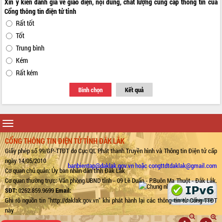
Xin ý kiến đánh giá về giao diện, nội dung, chất lượng cung cấp thông tin của
Cổng thông tin điện tử tỉnh
Rất tốt
Tốt
Trung bình
Kém
Rất kém
Bình chọn
Kết quả
Toggle
navigation
CỔNG THÔNG TIN ĐIỆN TỬ TỈNH ĐẮK LẮK
Giấy phép số 99/GP-TTĐT do Cục QL Phát thanh Truyền hình và Thông tin Điện tử cấp
ngày 14/05/2010
banbientap@daklak.gov.vn hoặc congttdtdaklak@gmail.com
Cơ quan chủ quản: Ủy ban nhân dân tỉnh Đắk Lắk
Cơ quan thường trực: Văn phòng UBND tỉnh - 09 Lê Duẩn - P.Buôn Ma Thuột - Đắk Lắk.
SĐT:
0262.859.9699
Email:
Ghi rõ nguồn tin "http://daklak.gov.vn" khi phát hành lại các thông tin từ Cổng TTĐT
này