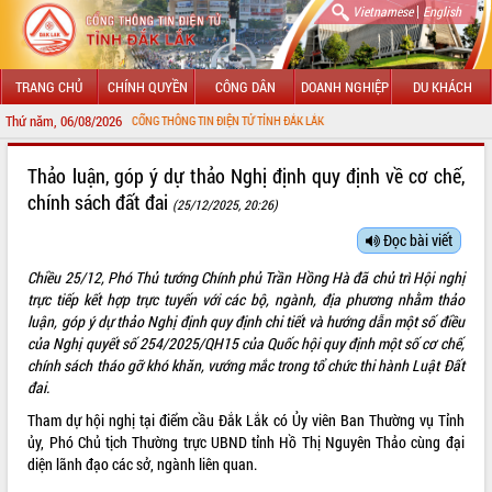
|
Vietnamese
English
TRANG CHỦ
CHÍNH QUYỀN
CÔNG DÂN
DOANH NGHIỆP
DU KHÁCH
Thứ năm, 06/08/2026
MỪNG ĐẾN VỚI CỔNG THÔNG TIN ĐIỆN TỬ TỈNH ĐẮK LẮK
GIỚI THIỆU
Thảo luận, góp ý dự thảo Nghị định quy định về cơ chế,
chính sách đất đai
(25/12/2025, 20:26)
LÃNH ĐẠO UBND TỈNH
Đọc bài viết
TIN TỨC SỰ KIỆN
Chiều 25/12, Phó Thủ tướng Chính phủ Trần Hồng Hà đã chủ trì Hội nghị
SỞ, BAN, NGÀNH
trực tiếp kết hợp trực tuyến với các bộ, ngành, địa phương nhằm thảo
luận, góp ý dự thảo Nghị định quy định chi tiết và hướng dẫn một số điều
UBND CÁC XÃ, PHƯỜNG
của Nghị quyết số 254/2025/QH15 của Quốc hội quy định một số cơ chế,
chính sách tháo gỡ khó khăn, vướng mắc trong tổ chức thi hành Luật Đất
đai.
THÔNG TIN CHỈ ĐẠO ĐIỀU HÀNH
Tham dự hội nghị tại điểm cầu Đắk Lắk có Ủy viên Ban Thường vụ Tỉnh
HỆ THỐNG VĂN BẢN
ủy, Phó Chủ tịch Thường trực UBND tỉnh Hồ Thị Nguyên Thảo cùng đại
diện lãnh đạo các sở, ngành liên quan.
VĂN BẢN HĐND TỈNH