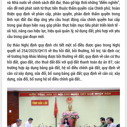
và Nhà nước về chính sách đất đai; tháo gỡ kịp thời những “điểm nghẽn”,
VIDEO
vấn đề mới phát sinh từ thực tiễn thuộc thẩm quyền của Chính phủ; hoàn
thiện quy định về phân cấp, phân quyền, phân định thẩm quyền trong
Không có file video nào để phát.
lĩnh vực đất đai đáp ứng yêu cầu hoạt động của chính quyền hai cấp
trong giai đoạn hiện nay, góp phần thực hiện mục tiêu phát triển kinh tế -
ALBUM ẢNH
xã hội, nâng cao hiệu lực, hiệu quả quản lý, sử dụng đất, phù hợp với yêu
cầu trong giai đoạn mới.
Dự thảo Nghị định quy định chi tiết một số điều được giao trong Nghị
quyết số 254/2025/QH15 về thu hồi đất, bồi thường, hỗ trợ, tái định cư;
về trường hợp khác không được bồi thường về đất; quy định về căn cứ thu
hồi đất, giao đất, cho thuê đất đối với quỹ đất thanh toán dự án BT; các
trường hợp áp dụng bảng giá đất, hệ số điều chỉnh giá đất; quy định về
căn cứ xây dựng, sửa đổi, bổ sung bảng giá đất; quy định về căn cứ, xây
dựng, sửa đổi, bổ sung hệ số điều chỉnh giá đất…
LIÊN KẾT WEB
THỐNG KÊ TRUY CẬP
Hôm nay:
27128