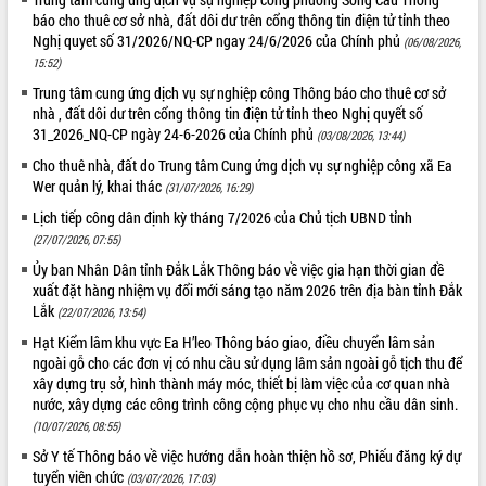
báo cho thuê cơ sở nhà, đất dôi dư trên cổng thông tin điện tử tỉnh theo
ĐIỂM TIN VĂN BẢN
Nghị quyet số 31/2026/NQ-CP ngay 24/6/2026 của Chính phủ
(06/08/2026,
15:52)
QUY HOẠCH - KẾ HOẠCH
Trung tâm cung ứng dịch vụ sự nghiệp công Thông báo cho thuê cơ sở
nhà , đất dôi dư trên cổng thông tin điện tử tỉnh theo Nghị quyết số
31_2026_NQ-CP ngày 24-6-2026 của Chính phủ
(03/08/2026, 13:44)
Cho thuê nhà, đất do Trung tâm Cung ứng dịch vụ sự nghiệp công xã Ea
Wer quản lý, khai thác
(31/07/2026, 16:29)
Lịch tiếp công dân định kỳ tháng 7/2026 của Chủ tịch UBND tỉnh
(27/07/2026, 07:55)
Ủy ban Nhân Dân tỉnh Đắk Lắk Thông báo về việc gia hạn thời gian đề
xuất đặt hàng nhiệm vụ đổi mới sáng tạo năm 2026 trên địa bàn tỉnh Đắk
Lắk
(22/07/2026, 13:54)
Hạt Kiểm lâm khu vực Ea H’leo Thông báo giao, điều chuyển lâm sản
ngoài gỗ cho các đơn vị có nhu cầu sử dụng lâm sản ngoài gỗ tịch thu để
xây dựng trụ sở, hình thành máy móc, thiết bị làm việc của cơ quan nhà
nước, xây dựng các công trình công cộng phục vụ cho nhu cầu dân sinh.
(10/07/2026, 08:55)
Sở Y tế Thông báo về việc hướng dẫn hoàn thiện hồ sơ, Phiếu đăng ký dự
tuyển viên chức
(03/07/2026, 17:03)