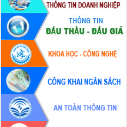
Quy hoạch và Xúc tiến đầu tư tỉnh Đắk
Lắk
Khơi thông điểm nghẽn, đẩy nhanh
giải ngân vốn khắc phục thiên tai
HĐND tỉnh thông qua điều chỉnh Quy
hoạch tỉnh thời kỳ 2021-2030
Hội thảo góp ý hồ sơ điều chỉnh quy
hoạch tỉnh Đắk Lắk thời kỳ 2021-2030,
tầm nhìn đến năm 2050
Nâng cao hiệu quả hoạt động của các
doanh nghiệp nhà nước
Hội nghị triển khai kết nối mạng
truyền số liệu chuyên dùng phục vụ cơ
quan Đảng, Nhà nước
Lễ phát động chuỗi hoạt động chung
tay làm sạch môi trường
Xã Ea Kar bước chuyển mình trong
công tác cải cách hành chính mô hình
mới
UBND tỉnh họp báo định kỳ tháng 4
năm 2026