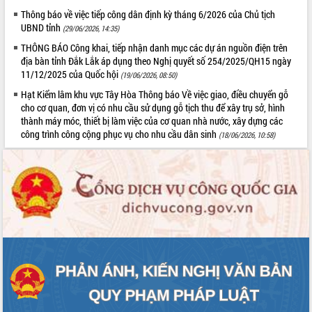
Thông báo về việc tiếp công dân định kỳ tháng 6/2026 của Chủ tịch
VIDEO
UBND tỉnh
(29/06/2026, 14:35)
THÔNG BÁO Công khai, tiếp nhận danh mục các dự án nguồn điện trên
địa bàn tỉnh Đắk Lắk áp dụng theo Nghị quyết số 254/2025/QH15 ngày
11/12/2025 của Quốc hội
(19/06/2026, 08:50)
Hạt Kiểm lâm khu vực Tây Hòa Thông báo Về việc giao, điều chuyển gỗ
cho cơ quan, đơn vị có nhu cầu sử dụng gỗ tịch thu để xây trụ sở, hình
thành máy móc, thiết bị làm việc của cơ quan nhà nước, xây dựng các
công trình công cộng phục vụ cho nhu cầu dân sinh
(18/06/2026, 10:58)
Khám bệnh, cấp phát thuốc miễn phí
và tặng quà người dân xã Cư Pui
Hội nghị UBND tỉnh Đắk Lắk thường kỳ
tháng 7/2026
Lễ truy tặng danh hiệu “Bà Mẹ Việt
Nam Anh hùng” và trao Huân chương
Lao động
ALBUM ẢNH
UBND tỉnh Đắk Lắk triển khai nhiệm
vụ 6 tháng cuối năm 2026
Kỳ họp thứ Hai, Hội đồng nhân dân
tỉnh khóa XI quyết nghị nhiều nội dung