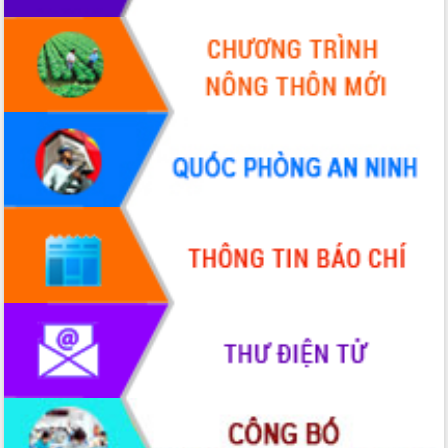
món ăn từ sầu riêng
Đắk Lắk công bố Quy hoạch và xúc
tiến đầu tư tỉnh
Ngành cá ngừ Đắk Lắk chủ động thích
ứng để giữ vững thị trường xuất khẩu
Diễn đàn Kinh tế tư nhân Việt Nam đột
phá cơ chế - Hợp tác công tư
Đề án 06 tạo bước ngoặt đột phá trong
cải cách hành chính tỉnh Đắk Lắk
Kết nối tour, đẩy mạnh chuyển đổi số
để phát triển du lịch Đắk Lắk
Khởi động Dự án Đầu tư xây dựng hạ
tầng kỹ thuật Cụm công nghiệp Tân
Tiến
Gặp mặt các cơ quan báo chí nhân Kỷ
niệm 101 năm Ngày Báo chí Cách
mạng Việt Nam
Đắk Lắk sơ kết 4 năm triển khai thực
hiện Đề án 06 của Chính phủ
Họp báo thông tin về Hội nghị Công bố