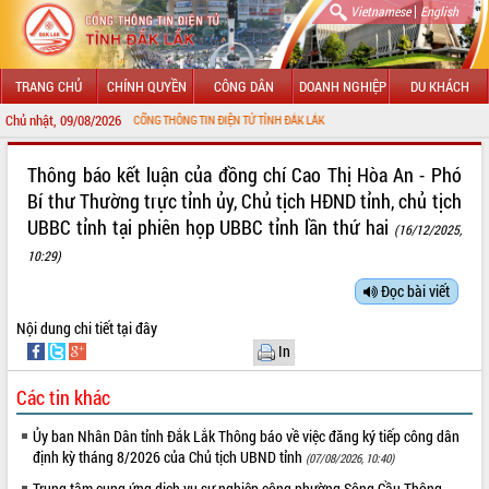
|
Vietnamese
English
TRANG CHỦ
CHÍNH QUYỀN
CÔNG DÂN
DOANH NGHIỆP
DU KHÁCH
Chủ nhật, 09/08/2026
HÀO MỪNG ĐẾN VỚI CỔNG THÔNG TIN ĐIỆN TỬ TỈNH ĐẮK LẮK
GIỚI THIỆU
Thông báo kết luận của đồng chí Cao Thị Hòa An - Phó
Bí thư Thường trực tỉnh ủy, Chủ tịch HĐND tỉnh, chủ tịch
LÃNH ĐẠO UBND TỈNH
UBBC tỉnh tại phiên họp UBBC tỉnh lần thứ hai
(16/12/2025,
TIN TỨC SỰ KIỆN
10:29)
Đọc bài viết
SỞ, BAN, NGÀNH
Nội dung chi tiết
tại đây
UBND CÁC XÃ, PHƯỜNG
In
THÔNG TIN CHỈ ĐẠO ĐIỀU HÀNH
Các tin khác
HỆ THỐNG VĂN BẢN
Ủy ban Nhân Dân tỉnh Đắk Lắk Thông báo về việc đăng ký tiếp công dân
định kỳ tháng 8/2026 của Chủ tịch UBND tỉnh
(07/08/2026, 10:40)
VĂN BẢN HĐND TỈNH
Trung tâm cung ứng dịch vụ sự nghiệp công phường Sông Cầu Thông