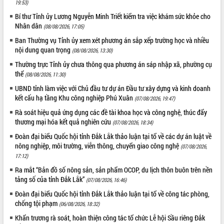
19:53)
Tất cả:
66108612
Bí thư Tỉnh ủy Lương Nguyễn Minh Triết kiểm tra việc khám sức khỏe cho
Nhân dân
(08/08/2026, 17:05)
Ban Thường vụ Tỉnh ủy xem xét phương án sắp xếp trường học và nhiều
nội dung quan trọng
(08/08/2026, 13:30)
Thường trực Tỉnh ủy chưa thông qua phương án sáp nhập xã, phường cụ
thể
(08/08/2026, 11:30)
UBND tỉnh làm việc với Chủ đầu tư dự án Đầu tư xây dựng và kinh doanh
kết cấu hạ tầng Khu công nghiệp Phú Xuân
(07/08/2026, 19:47)
Rà soát hiệu quả ứng dụng các đề tài khoa học và công nghệ, thúc đẩy
thương mại hóa kết quả nghiên cứu
(07/08/2026, 18:34)
Đoàn đại biểu Quốc hội tỉnh Đắk Lắk thảo luận tại tổ về các dự án luật về
nông nghiệp, môi trường, viễn thông, chuyển giao công nghệ
(07/08/2026,
17:12)
Ra mắt “Bản đồ số nông sản, sản phẩm OCOP, du lịch thôn buôn trên nền
tảng số của tỉnh Đắk Lắk”
(07/08/2026, 16:46)
Đoàn đại biểu Quốc hội tỉnh Đắk Lắk thảo luận tại tổ về công tác phòng,
chống tội phạm
(06/08/2026, 18:32)
Khẩn trương rà soát, hoàn thiện công tác tổ chức Lễ hội Sầu riêng Đắk