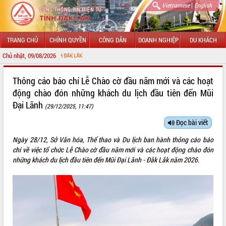
|
Vietnamese
English
TRANG CHỦ
CHÍNH QUYỀN
CÔNG DÂN
DOANH NGHIỆP
DU KHÁCH
Chủ nhật, 09/08/2026
CH
GIỚI THIỆU
Thông cáo báo chí Lễ Chào cờ đầu năm mới và các hoạt
động chào đón những khách du lịch đầu tiên đến Mũi
LÃNH ĐẠO UBND TỈNH
Đại Lãnh
(29/12/2025, 11:47)
TIN TỨC SỰ KIỆN
Đọc bài viết
SỞ, BAN, NGÀNH
Ngày 28/12,
Sở Văn hóa, Thể thao và Du lịch ban hành thông cáo báo
chí
về việc tổ chức Lễ Chào cờ đầu năm mới và các hoạt động chào đón
UBND CÁC XÃ, PHƯỜNG
những khách du lịch đầu tiên đến Mũi Đại Lãnh - Đắk Lắk năm 2026.
THÔNG TIN CHỈ ĐẠO ĐIỀU HÀNH
HỆ THỐNG VĂN BẢN
VĂN BẢN HĐND TỈNH