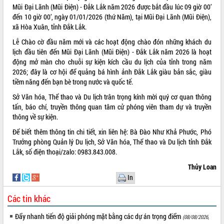
Mũi Đại Lãnh (Mũi Điện) - Đắk Lắk năm 2026 được bắt đầu lúc 09 giờ 00’
VIDEO
đến 10 giờ 00’, ngày 01/01/2026 (thứ Năm), tại Mũi Đại Lãnh (Mũi Điện),
xã Hòa Xuân, tỉnh Đắk Lắk.
Không có file video nào để phát.
Lễ Chào cờ đầu năm mới và các hoạt động chào đón những khách du
lịch đầu tiên đến Mũi Đại Lãnh (Mũi Điện) - Đắk Lắk năm 2026 là hoạt
ALBUM ẢNH
động mở màn cho chuỗi sự kiện kích cầu du lịch của tỉnh trong năm
2026; đây là cơ hội để quảng bá hình ảnh Đắk Lắk giàu bản sắc, giàu
tiềm năng đến bạn bè trong nước và quốc tế.
Sở Văn hóa, Thể thao và Du lịch trân trọng kính mời quý cơ quan thông
tấn, báo chí, truyền thông quan tâm cử phóng viên tham dự và truyền
thông về sự kiện.
Để biết thêm thông tin chi tiết, xin liên hệ: Bà Đào Như Khả Phước, Phó
Trưởng phòng Quản lý Du lịch, Sở Văn hóa, Thể thao và Du lịch tỉnh Đắk
Lắk, số điện thoại/zalo: 0983.843.008.
LIÊN KẾT WEB
Thủy Loan
In
Các tin khác
THỐNG KÊ TRUY CẬP
Đẩy nhanh tiến độ giải phóng mặt bằng các dự án trọng điểm
(08/08/2026,
Hôm nay:
22944