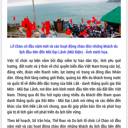
ĐIỂM TIN VĂN BẢN
QUY HOẠCH - KẾ HOẠCH
Lễ Chào cờ đầu năm mới và các hoạt động chào đón những khách du
lịch đầu tiên đến Mũi Đại Lãnh (Mũi Điện) - Ảnh minh họa.
Việc tổ chức sự kiện n
ằm bồi đắp niềm tự hào dân tộc, tình yêu quê
hương, đất nước và ý thức về chủ quyền biển đảo Việt Nam trong cán bộ,
đảng viên, đoàn viên thanh niên, lực lượng vũ trang và đông đảo Nhân
dân. Đồng thời tăng cường giới thiệu, quảng bá đến du khách trong nước
và quốc tế về điểm đến đặc trưng của Đắk Lắk - danh thắng quốc gia Bãi
Môn - Mũi Đại Lãnh, nơi đón ánh bình minh đầu tiên trên dải đất liền Việt
Nam.
Thông qua đó thu hút ngày càng nhiều du khách đến tham quan
danh thắng quốc gia Bãi Môn - Mũi Đại Lãnh nói riêng và các điểm đến
khác của tỉnh Đắk Lắk nói chung, qua đó góp phần bảo tồn và phát huy
giá trị di tích gắn với phát triển du lịch bền vững.
Theo kế hoạch, Sở Văn hóa, Thể thao và Du lịch tổ chức Lễ Chào cờ đầu
năm mới và các hoạt động chào đón những khách du lịch đầu tiên đến