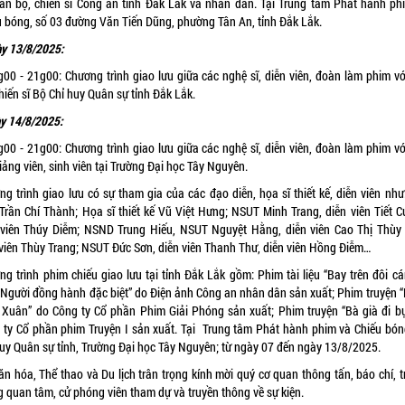
cán bộ, chiến sĩ Công an tỉnh Đắk Lắk và nhân dân. Tại Trung tâm Phát hành ph
u bóng, số 03 đường Văn Tiến Dũng, phường Tân An, tỉnh Đắk Lắk.
ày 13/8/2025:
g00 - 21g00: Chương trình giao lưu giữa các nghệ sĩ, diễn viên, đoàn làm phim vớ
hiến sĩ Bộ Chỉ huy Quân sự tỉnh Đắk Lắk.
y 14/8/2025:
g00 - 21g00: Chương trình giao lưu giữa các nghệ sĩ, diễn viên, đoàn làm phim vớ
iảng viên, sinh viên tại Trường Đại học Tây Nguyên.
ng trình giao lưu có sự tham gia của các đạo diễn, họa sĩ thiết kế, diễn viên như
 Trần Chí Thành; Họa sĩ thiết kế Vũ Việt Hưng; NSUT Minh Trang, diễn viên Tiết C
 viên Thúy Diễm; NSND Trung Hiếu, NSUT Nguyệt Hằng, diễn viên Cao Thị Thùy 
 viên Thùy Trang; NSUT Đức Sơn, diễn viên Thanh Thư, diễn viên Hồng Điễm…
ng trình phim chiếu giao lưu tại tỉnh Đắk Lắk gồm: Phim tài liệu “Bay trên đôi cá
 “Người đồng hành đặc biệt” do Điện ảnh Công an nhân dân sản xuất; Phim truyện “
Xuân” do Công ty Cổ phần Phim Giải Phóng sản xuất; Phim truyện “Bà già đi bụ
 ty Cổ phần phim Truyện I sản xuất. Tại Trung tâm Phát hành phim và Chiếu bón
huy Quân sự tỉnh, Trường Đại học Tây Nguyên; từ ngày 07 đến ngày 13/8/2025.
ăn hóa, Thể thao và Du lịch trân trọng kính mời quý cơ quan thông tấn, báo chí, t
g quan tâm, cử phóng viên tham dự và truyền thông về sự kiện.