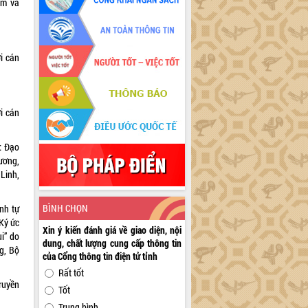
im và
i cán
i cán
: Đạo
ương,
Linh,
BÌNH CHỌN
nh tự
Ký ức
Xin ý kiến đánh giá về giao diện, nội
i” do
dung, chất lượng cung cấp thông tin
g, Bộ
của Cổng thông tin điện tử tỉnh
Rất tốt
ruyền
Tốt
Trung bình