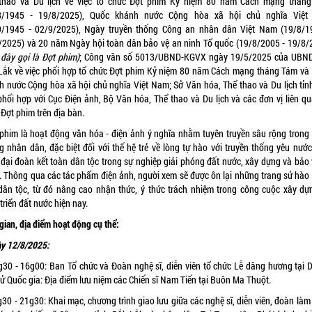
thao và Du lịch về việc tổ chức Đợt phim Kỷ niệm 80 năm Cách mạng thán
8/1945 - 19/8/2025), Quốc khánh nước Cộng hòa xã hội chủ nghĩa Việ
9/1945 - 02/9/2025), Ngày truyền thống Công an nhân dân Việt Nam (19/8/1
/2025) và 20 năm Ngày hội toàn dân bảo vệ an ninh Tổ quốc (19/8/2005 - 19/8/
 đây gọi là Đợt phim)
; Công văn số 5013/UBND-KGVX ngày 19/5/2025 của UBND
Lắk về việc phối hợp tổ chức Đợt phim Kỷ niệm 80 năm Cách mạng tháng Tám và
h nước Cộng hòa xã hội chủ nghĩa Việt Nam; Sở Văn hóa, Thể thao và Du lịch tỉn
phối hợp với Cục Điện ảnh, Bộ Văn hóa, Thể thao và Du lịch và các đơn vị liên qu
Đợt phim trên địa bàn.
phim là hoạt động văn hóa - điện ảnh ý nghĩa nhằm tuyên truyền sâu rộng trong
g nhân dân, đặc biệt đối với thế hệ trẻ về lòng tự hào với truyền thống yêu nước,
 đại đoàn kết toàn dân tộc trong sự nghiệp giải phóng đất nước, xây dựng và bảo 
. Thông qua các tác phẩm điện ảnh, người xem sẽ được ôn lại những trang sử hào
dân tộc, từ đó nâng cao nhận thức, ý thức trách nhiệm trong công cuộc xây dự
triển đất nước hiện nay.
gian, địa điểm hoạt động cụ thể:
ày 12/8/2025
:
g30 - 16g00: Ban Tổ chức và Đoàn nghệ sĩ, diễn viên tổ chức Lễ dâng hương tại Di
sử Quốc gia: Địa điểm lưu niệm các Chiến sĩ Nam Tiến tại Buôn Ma Thuột.
30 - 21g30: Khai mạc, chương trình giao lưu giữa các nghệ sĩ, diễn viên, đoàn là