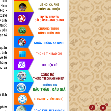
g Tám
t Nam
945 -
2025)
 tỉnh
 Quốc
h Đắk
an tổ
 quần
 tinh
vệ Tổ
 hùng
ng và
 tích
m phim