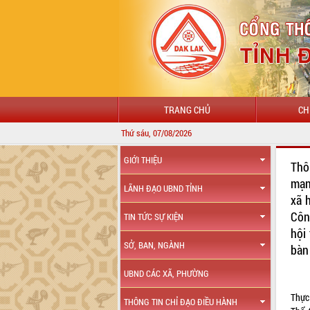
TRANG CHỦ
CH
Thứ sáu, 07/08/2026
GIỚI THIỆU
Thô
mạn
LÃNH ĐẠO UBND TỈNH
xã 
Côn
TIN TỨC SỰ KIỆN
hội
SỞ, BAN, NGÀNH
bàn
UBND CÁC XÃ, PHƯỜNG
Thực
THÔNG TIN CHỈ ĐẠO ĐIỀU HÀNH