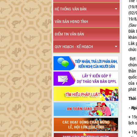
Thể 
(19/
HỆ THỐNG VĂN BẢN
(02/
19/8
VĂN BẢN HĐND TỈNH
(Sau
Đắk 
ĐIỂM TIN VĂN BẢN
khán
Lắk 
QUY HOẠCH - KẾ HOẠCH
chức 
Đợt 
chún
thần
quốc
của 
phát 
Thời 
- Ng
+ 15
lịch 
+ 19g