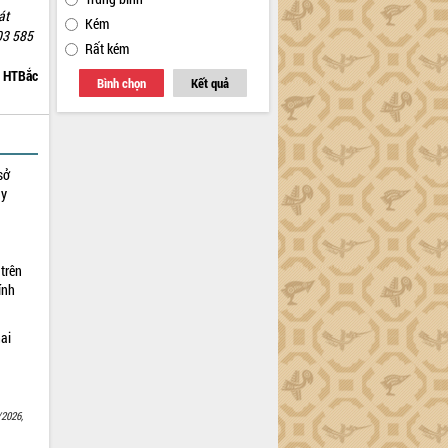
át
Kém
03 585
Rất kém
HTBắc
Bình chọn
Kết quả
sở
ay
trên
ính
hai
/2026,