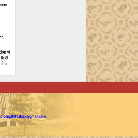
nhiệm
ỉnh
đơn vị
thiết
 cầu
ặc congttdtdaklak@gmail.com