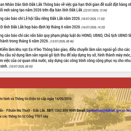
an Nhân Dân tỉnh Đắk Lắk Thông báo về việc gia hạn thời gian đề xuất đặt hàng 
ổi mới sáng tạo năm 2026 trên địa bàn tỉnh Đắk Lắk
(22/07/2026, 13:54)
ng cáo báo chí Lễ hội Sầu riêng Đắk Lắk năm 2026
(18/07/2026, 11:55)
D tỉnh Đắk Lắk họp báo định kỳ tháng 6 năm 2026
(16/07/2026, 14:33)
ng cáo báo chí các văn bản quy phạm pháp luật do HĐND, UBND, Chủ tịch UBND t
 hành trong tháng 6 năm 2026.
(13/07/2026, 08:46)
Kiểm lâm khu vực Ea H’leo Thông báo giao, điều chuyển lâm sản ngoài gỗ cho các 
hu cầu sử dụng lâm sản ngoài gỗ tịch thu để xây dựng trụ sở, hình thành máy móc, 
àm việc của cơ quan nhà nước, xây dựng các công trình công cộng phục vụ cho nhu
 sinh.
(10/07/2026, 08:55)
n hình và Thông tin Điện tử cấp ngày 14/05/2010
ẩn - P.Buôn Ma Thuột - Đắk Lắk.
SĐT:
0262.859.9699
Email:
banbientap@daklak.gov.vn ho
lại các thông tin từ Cổng TTĐT này