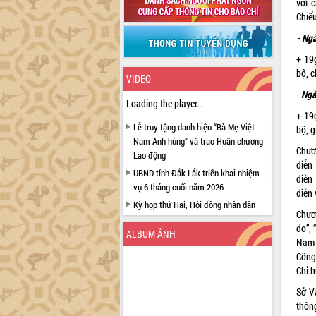
với 
Chiế
- Ng
+ 19
bộ, c
VIDEO
-
Ngà
Loading the player...
+ 19
Lễ truy tặng danh hiệu “Bà Mẹ Việt
bộ, g
Nam Anh hùng” và trao Huân chương
Chươ
Lao động
diễn
UBND tỉnh Đắk Lắk triển khai nhiệm
diễn
vụ 6 tháng cuối năm 2026
diễn
Kỳ họp thứ Hai, Hội đồng nhân dân
Chươ
tỉnh khóa XI quyết nghị nhiều nội dung
do”,
quan trọng
ALBUM ẢNH
Nam 
Bí thư Tỉnh ủy Lương Nguyễn Minh
Công
Triết thăm, tặng quà người có công với
Chỉ 
cách mạng
Sở V
Rà soát, hoàn thiện hệ thống thiết chế
thôn
văn hóa, thể thao đáp ứng yêu cầu