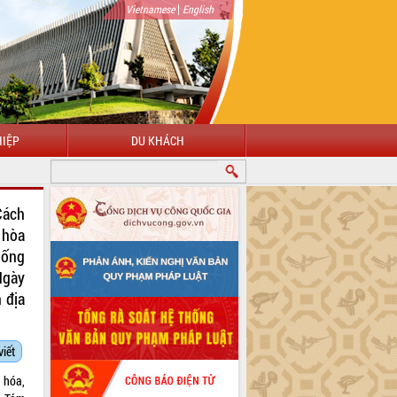
|
Vietnamese
English
IỆP
DU KHÁCH
Cách
 hòa
hống
Ngày
 địa
viết
 hóa,