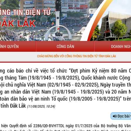
ÍNH QUYỀN
CÔNG DÂN
DOANH NGH
CHÀO MỪNG ĐẾN VỚI CỔNG THÔNG TIN ĐIỆN TỬ TỈNH ĐẮK LẮK
ng cáo báo chí về việc tổ chức “Đợt phim Kỷ niệm 80 năm 
g tháng Tám (19/8/1945 - 19/8/2025), Quốc khánh nước Cộng
hội chủ nghĩa Việt Nam (02/9/1945 - 02/9/2025), Ngày truyền t
g an nhân dân Việt Nam (19/8/1945 - 19/8/2025) và 20 năm 
 toàn dân bảo vệ an ninh Tổ quốc (19/8/2005 - 19/8/2025)” trên
 tỉnh Đắk Lắk
(11/08/2025, 10:24)
Đọc bài 
 hiện Quyết định số 2286/QĐ-BVHTTDL ngày 01/7/2025 của Bộ trưởng Bộ Văn