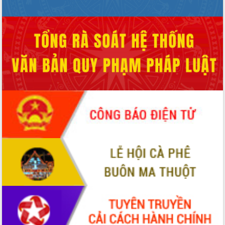
cấp xã
Đắk Lắk phát động hưởng ứng Ngày
Quyền của người tiêu dùng Việt Nam
2026
Đẩy mạnh cải cách hành chính, quyết
tâm đạt được mục tiêu tăng trưởng
hai con số trong năm 2026
Tổ chức trang trọng Lễ hội Đền thờ
Lương Văn Chánh năm 2026
Phó Bí thư Tỉnh ủy Đắk Lắk Đỗ Hữu
Huy giữ chức Bí thư Đảng ủy Ủy Ban
Nhân dân tỉnh
Bệnh án điện tử thúc đẩy chuyển đổi
số y tế tại Đắk Lắk
Chuyển đổi số thư viện: Mở rộng
không gian tri thức trong thời đại số
Đánh giá, rút kinh nghiệm công tác tổ
chức diễn tập trước ngày bầu cử
Chương trình “Gặp gỡ hữu nghị –
Friendship Meeting New Year 2026”