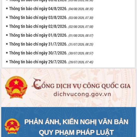
Xây dựng nền hành chính số đồng
Thông tin báo chí ngày 04/8/2026.
(04/08/2026, 08:35)
hành cùng nông dân dân, doanh nghiệp
Thông tin báo chí ngày 03/8/2026.
(03/08/2026, 07:30)
Giai đoạn 2026-2030, Đắk Lắk phấn
Thông tin báo chí ngày 02/8/2026.
(02/08/2026, 07:58)
đấu có 77% xã đạt chuẩn nông thôn
mới
Thông tin báo chí ngày 01/8/2026.
(01/08/2026, 08:57)
Chuyển đổi số 'mở đường' cho nông
Thông tin báo chí ngày 31/7/2026.
(31/07/2026, 08:25)
nghiệp Đắk Lắk tăng trưởng bứt phá
Thông tin báo chí ngày 30/7/2026.
(30/07/2026, 08:57)
Triển khai đồng bộ đo đạc, lập hồ sơ
địa chính, hoàn thiện cơ sở dữ liệu đất
Thông tin báo chí ngày 29/7/2026.
(29/07/2026, 07:45)
đai
Ứng dụng sinh trắc học - Bước tiến
trong hành trình chuyển đổi số tại Đắk
Lắk
Đắk Lắk nâng cao hiệu quả công tác
Đảng từ Sổ tay đảng viên điện tử
Đắk Lắk đẩy mạnh nuôi biển công
nghệ, hướng tới phát triển thủy sản
bền vững
Tập huấn nâng cao năng lực triển khai
chuyển đổi số cho cán bộ, công chức