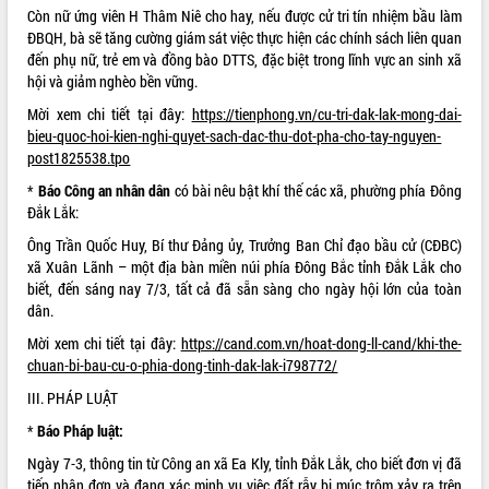
Quy hoạch và Xúc tiến đầu tư tỉnh Đắk
Còn nữ ứng viên H Thâm Niê cho hay, nếu được cử tri tín nhiệm bầu làm
Lắk
ĐBQH, bà sẽ tăng cường giám sát việc thực hiện các chính sách liên quan
Khơi thông điểm nghẽn, đẩy nhanh
đến phụ nữ, trẻ em và đồng bào DTTS, đặc biệt trong lĩnh vực an sinh xã
giải ngân vốn khắc phục thiên tai
hội và giảm nghèo bền vững.
HĐND tỉnh thông qua điều chỉnh Quy
Mời xem chi tiết tại đây:
https://tienphong.vn/cu-tri-dak-lak-mong-dai-
hoạch tỉnh thời kỳ 2021-2030
bieu-quoc-hoi-kien-nghi-quyet-sach-dac-thu-dot-pha-cho-tay-nguyen-
Hội thảo góp ý hồ sơ điều chỉnh quy
post1825538.tpo
hoạch tỉnh Đắk Lắk thời kỳ 2021-2030,
*
Báo Công an nhân dân
có bài nêu bật khí thế các xã, phường phía Đông
tầm nhìn đến năm 2050
Đắk Lắk:
Nâng cao hiệu quả hoạt động của các
doanh nghiệp nhà nước
Ông Trần Quốc Huy, Bí thư Đảng ủy, Trưởng Ban Chỉ đạo bầu cử (CĐBC)
xã Xuân Lãnh – một địa bàn miền núi phía Đông Bắc tỉnh Đắk Lắk cho
Hội nghị triển khai kết nối mạng
biết, đến sáng nay 7/3, tất cả đã sẵn sàng cho ngày hội lớn của toàn
truyền số liệu chuyên dùng phục vụ cơ
dân.
quan Đảng, Nhà nước
Lễ phát động chuỗi hoạt động chung
Mời xem chi tiết tại đây:
https://cand.com.vn/hoat-dong-ll-cand/khi-the-
tay làm sạch môi trường
chuan-bi-bau-cu-o-phia-dong-tinh-dak-lak-i798772/
Xã Ea Kar bước chuyển mình trong
III. PHÁP LUẬT
công tác cải cách hành chính mô hình
*
Báo Pháp luật:
mới
UBND tỉnh họp báo định kỳ tháng 4
Ngày 7-3, thông tin từ Công an xã Ea Kly, tỉnh
Đắk Lắk
, cho biết đơn vị đã
năm 2026
tiếp nhận đơn và đang xác minh vụ việc
đất rẫy
bị múc trộm xảy ra trên