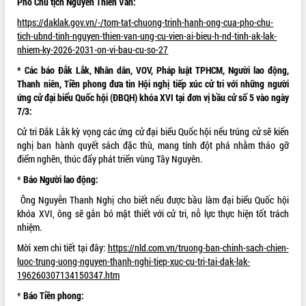
Phó Chủ tịch Nguyễn Thiên Văn:
món ăn từ sầu riêng
Đắk Lắk công bố Quy hoạch và xúc
https://daklak.gov.vn/-/tom-tat-chuong-trinh-hanh-ong-cua-pho-chu-
tiến đầu tư tỉnh
tich-ubnd-tinh-nguyen-thien-van-ung-cu-vien-ai-bieu-h-nd-tinh-ak-lak-
nhiem-ky-2026-2031-on-vi-bau-cu-so-27
Ngành cá ngừ Đắk Lắk chủ động thích
ứng để giữ vững thị trường xuất khẩu
* Các báo Đắk Lắk, Nhân dân, VOV, Pháp luật TPHCM, Người lao động,
Diễn đàn Kinh tế tư nhân Việt Nam đột
Thanh niên, Tiền phong đưa tin Hội nghị
tiếp xúc
cử tri
với những người
phá cơ chế - Hợp tác công tư
ứng cử đại biểu Quốc hội (ĐBQH) khóa XVI
tại đơn vị bầu cử số 5 vào ngày
7/3:
Đề án 06 tạo bước ngoặt đột phá trong
cải cách hành chính tỉnh Đắk Lắk
Cử tri Đắk Lắk kỳ vọng các ứng cử đại biểu Quốc hội nếu trúng cử sẽ kiến
Kết nối tour, đẩy mạnh chuyển đổi số
nghị ban hành quyết sách đặc thù, mang tính đột phá nhằm tháo gỡ
để phát triển du lịch Đắk Lắk
điểm nghẽn, thúc đẩy phát triển vùng Tây Nguyên.
Khởi động Dự án Đầu tư xây dựng hạ
*
Báo Người lao động:
tầng kỹ thuật Cụm công nghiệp Tân
Ông Nguyễn Thanh Nghị cho biết nếu được bầu làm đại biểu Quốc hội
Tiến
khóa XVI, ông sẽ gắn bó mật thiết với cử tri, nỗ lực thực hiện tốt trách
Gặp mặt các cơ quan báo chí nhân Kỷ
nhiệm.
niệm 101 năm Ngày Báo chí Cách
mạng Việt Nam
Mời xem chi tiết tại đây:
https://nld.com.vn/truong-ban-chinh-sach-chien-
luoc-trung-uong-nguyen-thanh-nghi-tiep-xuc-cu-tri-tai-dak-lak-
Đắk Lắk sơ kết 4 năm triển khai thực
196260307134150347.htm
hiện Đề án 06 của Chính phủ
Họp báo thông tin về Hội nghị Công bố
*
Báo
Tiền
phong: