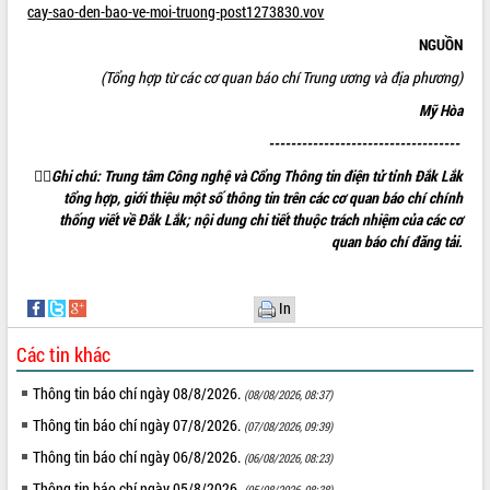
cay-sao-den-bao-ve-moi-truong-post1273830.vov
Thứ trưởng Bộ Y tế làm việc với tỉnh
Đắk Lắk về phát triển nhân lực y tế
NGUỒN
cho trạm y tế cấp xã
(Tổng hợp từ các cơ quan báo chí Trung ương và địa phương)
Du lịch Đắk Lắk nâng tầm trải nghiệm
du khách thông qua Hệ thống cơ sở dữ
Mỹ Hòa
liệu và Bản đồ số
-----------------------------------
Tập huấn ứng dụng trí tuệ nhân tạo (AI)

Ghi chú: Trung tâm Công nghệ và Cổng Thông tin điện tử tỉnh Đắk Lắk
trong thương mại điện tử năm 2026
tổng hợp, giới thiệu một số thông tin trên các cơ quan báo chí chính
Đoàn đại biểu Quốc hội tỉnh Đắk Lắk
thống viết về Đắk Lắk; nội dung chi tiết thuộc trách nhiệm của các cơ
trao đổi thông tin trước Kỳ họp thứ
quan báo chí đăng tải.
nhất, Quốc hội khóa XVI
Quyết liệt cải cách hành chính, khơi
thông nguồn lực phát triển
In
Nâng cao hiệu lực, hiệu quả HĐND
tỉnh thông qua hiện đại hóa hành chính
Các tin khác
Xã Ea Phê gắn cải cách hành chính với
Thông tin báo chí ngày 08/8/2026.
(08/08/2026, 08:37)
chuyển đổi số
Phó Chủ tịch Thường trực UBND tỉnh
Thông tin báo chí ngày 07/8/2026.
(07/08/2026, 09:39)
Hồ Thị Nguyên Thảo làm việc tại Trung
Thông tin báo chí ngày 06/8/2026.
(06/08/2026, 08:23)
tâm Phục vụ hành chính công xã Ea
Thông tin báo chí ngày 05/8/2026.
Phê
(05/08/2026, 08:38)