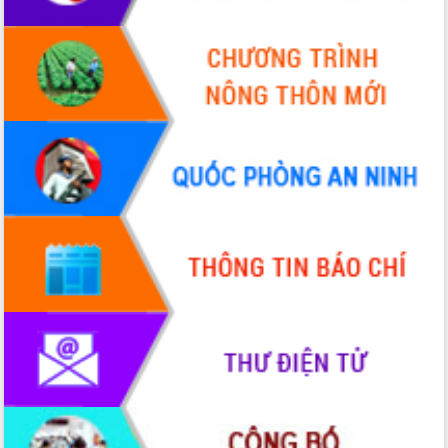
Bầu cử Quốc hội và HĐND: Cử tri Đắk
Lắk gửi gắm niềm tin, kỳ vọng vào lá
phiếu
Đắk Lắk sẵn sàng các điều kiện cho
Ngày hội bầu cử đại biểu Quốc hội
khóa XVI và HĐND các cấp nhiệm kỳ
2026-2031
Đảm bảo cuộc bầu cử đại biểu Quốc
hội và đại biểu HĐND các cấp diễn ra
an toàn, hiệu quả, đúng quy định
Thủ tướng Chính phủ Phạm Minh Chính
kiểm tra, chỉ đạo hoàn thành các dự
án cao tốc và thăm khu tái định cư tại
Đắk Lắk
Sôi nổi Hội đua ngựa truyền thống Gò
Thì Thùng mừng Xuân Bính Ngọ 2026
Lãnh đạo tỉnh dâng hương tưởng niệm
tại Đập Đồng Cam đầu Xuân Bính Ngọ
Ngành nông nghiệp phấn đấu tăng
trưởng đạt 5,86% trong năm 2026
UBND tỉnh Đắk Lắk triển khai công tác