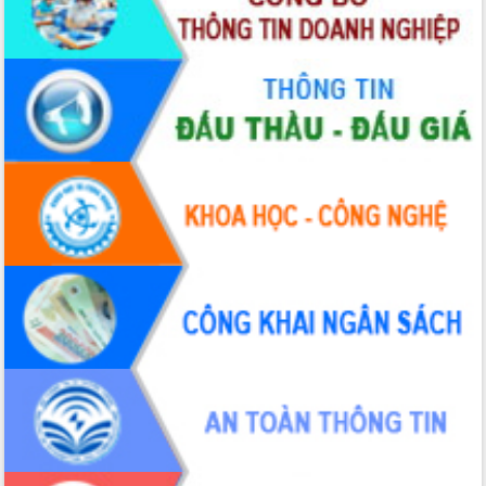
quốc phòng, quân sự địa phương năm
2026
Đắk Lắk tập trung toàn lực khắc phục
tồn tại IUU, sẵn sàng làm việc với
Đoàn thanh tra EC
Chủ tịch UBND tỉnh Tạ Anh Tuấn thăm,
chúc mừng các bệnh viện nhân Ngày
Thầy thuốc Việt Nam
Rộn ràng lễ hội truyền thống Sông
nước Đà Nông lần thứ I năm 2026
Kỳ họp Chuyên đề lần thứ Năm, HĐND
tỉnh Đắk Lắk thông qua các nghị quyết
quan trọng
Thống nhất danh sách giới thiệu ứng
cử đại biểu Quốc hội khoá XVI và đại
biểu HĐND tỉnh Đắk Lắk, nhiệm kỳ
2026-2031
Phát động hai phong trào thi đua quan
trọng trong kỷ nguyên mới
Hội nghị lần thứ tư Ban Chỉ đạo công