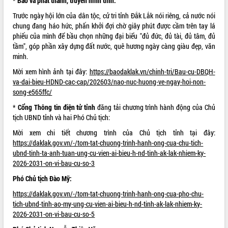
*
Báo và phát thanh, truyền hình tỉnh:
quan trọng
Trước ngày hội lớn của dân tộc, cử tri tỉnh Đắk Lắk nói riêng, cả nước nói
Bí thư Tỉnh ủy Lương Nguyễn Minh
chung đang háo hức, phấn khởi đợi chờ giây phút được cầm trên tay lá
Triết thăm, tặng quà người có công với
phiếu của mình để bầu chọn những đại biểu "đủ đức, đủ tài, đủ tâm, đủ
cách mạng
tầm", góp phần xây dựng đất nước, quê hương ngày càng giàu đẹp, văn
Rà soát, hoàn thiện hệ thống thiết chế
minh.
văn hóa, thể thao đáp ứng yêu cầu
LIÊN KẾT WEB
Mời xem hình ảnh tại đây:
https://baodaklak.vn/chinh-tri/Bau-cu-DBQH-
phát triển mới
va-dai-bieu-HDND-cac-cap/202603/nao-nuc-huong-ve-ngay-hoi-non-
Thường trực HĐND tỉnh Đắk Lắk gặp
song-e565ffc/
mặt Đoàn chuyên gia y tế TP. Hồ Chí
*
Cổng Thông tin điện tử tỉnh
đăng tải chương trình hành động của Chủ
Minh
THỐNG KÊ TRUY CẬP
tịch UBND tỉnh và hai Phó Chủ tịch:
Lễ truy điệu và an táng hài cốt liệt sĩ
tại Nghĩa trang Liệt sĩ xã Sơn Hòa
Hôm nay:
31312
Mời xem chi tiết chương trình của Chủ tịch tỉnh tại đây:
https://daklak.gov.vn/-/tom-tat-chuong-trinh-hanh-ong-cua-chu-tich-
Bàn giải pháp tháo gỡ khó khăn trong
Tất cả:
66076635
ubnd-tinh-ta-anh-tuan-ung-cu-vien-ai-bieu-h-nd-tinh-ak-lak-nhiem-ky-
xuất khẩu sầu riêng và triển khai quy
2026-2031-on-vi-bau-cu-so-3
định EUDR
Thứ trưởng Bộ Nông nghiệp và Môi
Phó Chủ tịch Đào Mỹ:
trường Nguyễn Hoàng Hiệp khảo sát
https://daklak.gov.vn/-/tom-tat-chuong-trinh-hanh-ong-cua-pho-chu-
vùng trồng và doanh nghiệp đóng gói
tich-ubnd-tinh-ao-my-ung-cu-vien-ai-bieu-h-nd-tinh-ak-lak-nhiem-ky-
sầu riêng tại Đắk Lắk
2026-2031-on-vi-bau-cu-so-5
Trình diễn nghệ thuật chế biến các