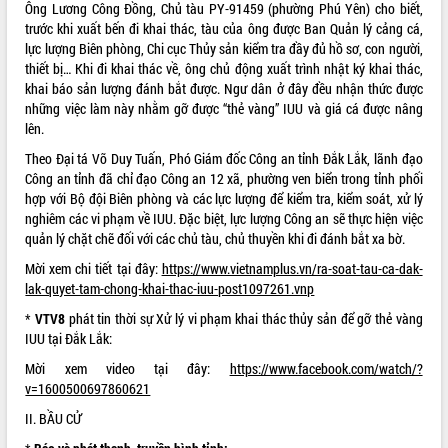
Ông Lương Công Đồng, Chủ tàu PY-91459 (phường Phú Yên) cho biết,
VIDEO
trước khi xuất bến đi khai thác, tàu của ông được Ban Quản lý cảng cá,
lực lượng Biên phòng, Chi cục Thủy sản kiểm tra đầy đủ hồ sơ, con người,
thiết bị… Khi đi khai thác về, ông chủ động xuất trình nhật ký khai thác,
khai báo sản lượng đánh bắt được. Ngư dân ở đây đều nhận thức được
những việc làm này nhằm gỡ được “thẻ vàng” IUU và giá cá được nâng
lên.
Theo Đại tá Võ Duy Tuấn, Phó Giám đốc Công an tỉnh Đắk Lắk, lãnh đạo
Công an tỉnh đã chỉ đạo Công an 12 xã, phường ven biển trong tỉnh phối
hợp với Bộ đội Biên phòng và các lực lượng để kiểm tra, kiểm soát, xử lý
nghiêm các vi phạm về IUU. Đặc biệt, lực lượng Công an sẽ thực hiện việc
Khám bệnh, cấp phát thuốc miễn phí
quản lý chặt chẽ đối với các chủ tàu, chủ thuyền khi đi đánh bắt xa bờ.
và tặng quà người dân xã Cư Pui
Mời xem chi tiết tại đây:
https://www.vietnamplus.vn/ra-soat-tau-ca-dak-
Hội nghị UBND tỉnh Đắk Lắk thường kỳ
lak-quyet-tam-chong-khai-thac-iuu-post1097261.vnp
tháng 7/2026
Lễ truy tặng danh hiệu “Bà Mẹ Việt
*
VTV8
phát tin thời sự Xử lý vi phạm khai thác thủy sản để gỡ thẻ vàng
Nam Anh hùng” và trao Huân chương
IUU tại Đắk Lắk:
Lao động
Mời xem video tại đây:
https://www.facebook.com/watch/?
ALBUM ẢNH
UBND tỉnh Đắk Lắk triển khai nhiệm
v=1600500697860621
vụ 6 tháng cuối năm 2026
II. BẦU CỬ
Kỳ họp thứ Hai, Hội đồng nhân dân
tỉnh khóa XI quyết nghị nhiều nội dung