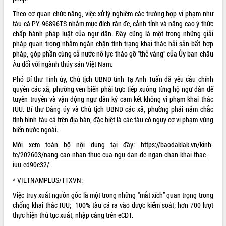
Theo cơ quan chức năng, việc xử lý nghiêm các trường hợp vi phạm như
ĐIỂM TIN VĂN BẢN
tàu cá PY-96896TS nhằm mục đích răn đe, cảnh tỉnh và nâng cao ý thức
chấp hành pháp luật của ngư dân. Đây cũng là một trong những giải
QUY HOẠCH - KẾ HOẠCH
pháp quan trọng nhằm ngăn chặn tình trạng khai thác hải sản bất hợp
pháp, góp phần cùng cả nước nỗ lực tháo gỡ “thẻ vàng” của Ủy ban châu
Âu đối với ngành thủy sản Việt Nam.
Phó Bí thư Tỉnh ủy, Chủ tịch UBND tỉnh Tạ Anh Tuấn đã yêu cầu chính
quyền các xã, phường ven biển phải trực tiếp xuống từng hộ ngư dân để
tuyên truyền và vận động ngư dân ký cam kết không vi phạm khai thác
IUU. Bí thư Đảng ủy và Chủ tịch UBND các xã, phường phải nắm chắc
tình hình tàu cá trên địa bàn, đặc biệt là các tàu có nguy cơ vi phạm vùng
biển nước ngoài.
Mời xem toàn bộ nội dung tại đây:
https://baodaklak.vn/kinh-
te/202603/nang-cao-nhan-thuc-cua-ngu-dan-de-ngan-chan-khai-thac-
iuu-ed90e32/
* VIETNAMPLUS/TTXVN:
Việc truy xuất nguồn gốc là một trong những “mắt xích” quan trọng trong
chống khai thác IUU; 100% tàu cá ra vào được kiểm soát; hơn 700 lượt
thực hiện thủ tục xuất, nhập cảng trên eCDT.