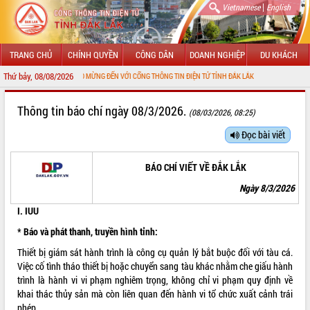
|
Vietnamese
English
TRANG CHỦ
CHÍNH QUYỀN
CÔNG DÂN
DOANH NGHIỆP
DU KHÁCH
Thứ bảy, 08/08/2026
CHÀO MỪNG ĐẾN VỚI CỔNG THÔNG TIN ĐIỆN TỬ TỈNH ĐẮK LẮK
GIỚI THIỆU
Thông tin báo chí ngày 08/3/2026.
(08/03/2026, 08:25)
LÃNH ĐẠO UBND TỈNH
Đọc bài viết
TIN TỨC SỰ KIỆN
BÁO CHÍ VIẾT VỀ ĐẮK LẮK
SỞ, BAN, NGÀNH
N
gày
8
/
3
/2026
I. IUU
UBND CÁC XÃ, PHƯỜNG
* Báo và phát thanh, truyền hình tỉnh:
THÔNG TIN CHỈ ĐẠO ĐIỀU HÀNH
Thiết bị giám sát hành trình là công cụ quản lý bắt buộc đối với tàu cá.
Việc cố tình tháo thiết bị hoặc chuyển sang tàu khác nhằm che giấu hành
HỆ THỐNG VĂN BẢN
trình là hành vi vi phạm nghiêm trọng, không chỉ vi phạm quy định về
khai thác thủy sản mà còn liên quan đến hành vi tổ chức xuất cảnh trái
VĂN BẢN HĐND TỈNH
phép.