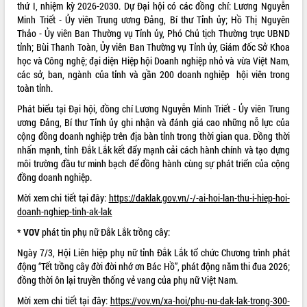
Xây dựng nông thôn mới: Nâng cao đời
thứ I, nhiệm kỳ 2026-2030. Dự Đại hội có các đồng chí: Lương Nguyễn
sống người dân từ những mô hình thiết
Minh Triết - Ủy viên Trung ương Đảng, Bí thư Tỉnh ủy; Hồ Thị Nguyên
thực
Thảo - Ủy viên Ban Thường vụ Tỉnh ủy, Phó Chủ tịch Thường trực UBND
tỉnh; Bùi Thanh Toàn, Ủy viên Ban Thường vụ Tỉnh ủy, Giám đốc Sở Khoa
Quyết liệt tháo gỡ vướng mắc, đẩy
học và Công nghệ; đại diện Hiệp hội Doanh nghiệp nhỏ và vừa Việt Nam,
nhanh tiến độ các dự án trọng điểm
các sở, ban, ngành của tỉnh và gần 200 doanh nghiệp hội viên trong
trong Khu kinh tế Nam Phú Yên
toàn tỉnh.
Hòn Yến phát triển du lịch gắn với bảo
tồn biển
Phát biểu tại Đại hội, đồng chí Lương Nguyễn Minh Triết - Ủy viên Trung
ương Đảng, Bí thư Tỉnh ủy ghi nhận và đánh giá cao những nỗ lực của
Lấy ý kiến điều chỉnh Quy hoạch tỉnh
cộng đồng doanh nghiệp trên địa bàn tỉnh trong thời gian qua. Đồng thời
Đắk Lắk thời kỳ 2021-2030, tầm nhìn
nhấn mạnh, tỉnh Đắk Lắk kết đẩy mạnh cải cách hành chính và tạo dựng
đến năm 2050
môi trường đầu tư minh bạch để đồng hành cùng sự phát triển của cộng
Phát động chiến dịch 30 ngày đêm
đồng doanh nghiệp.
giải phóng mặt bằng Tuyến đường bộ
ven biển
Mời xem chi tiết tại đây:
https://daklak.gov.vn/-/-ai-hoi-lan-thu-i-hiep-hoi-
doanh-nghiep-tinh-ak-lak
Đắk Lắk nỗ lực thúc đẩy tăng trưởng
kinh tế từ 10% trở lên trong Quý
*
VOV
phát tin phụ nữ Đắk Lắk trồng cây:
II/2026
Ngày 7/3, Hội Liên hiệp phụ nữ tỉnh Đắk Lắk tổ chức Chương trình phát
Đắk Lắk ký kết thỏa thuận hợp tác về
động “Tết trồng cây đời đời nhớ ơn Bác Hồ”, phát động năm thi đua 2026;
chuyển đổi số giai đoạn 2026 – 2030
đồng thời ôn lại truyền thống vẻ vang của phụ nữ Việt Nam.
với Tập đoàn Bưu chính Viễn thông
Việt Nam
Mời xem chi tiết tại đây:
https://vov.vn/xa-hoi/phu-nu-dak-lak-trong-300-