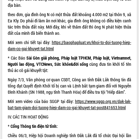
địa bàn.
Hội thảo khoa học “Giải pháp thúc đẩy
phát triển nền kinh tế xanh tại tỉnh
theo đơn, gia đình ông N có một thửa đất khoảng 4.000 m2 tại thôn 9, xã
Đắk Lắk”
Ea Kly. Do phải đi làm ăn nơi khác, gia đình ông không có điều kiện canh
Tăng cường giám sát, đôn đốc thực
tác trên thửa đất này. Mới đây, khi về thăm đất thì ông N phát hiện
thửa
hiện nhiệm vụ quản lý tài sản công
đất
của mình đã biến thành ao.
hàng tuần
Mời xem chi tiết tại đây:
https://baophapluat.vn/khoi-to-doi-tuong-hiep-
Tháo gỡ những vướng mắc, đẩy mạnh
dam-co-gai-khuyet-tat.html
công tác cải cách thủ tục hành chính
* Các Báo
Sài Gòn giải phóng, Pháp luật TPHCM, Pháp luật, Vietnamnet,
tại Trung tâm Phục vụ hành chính
Người lao động, VTCNews, Sức khỏe&đời sống
cùng đưa tin khởi tố tên
công tỉnh
thủ ác cô gái khuyết tật:
Đắk Lắk: Tôn vinh 46 giải pháp tại Hội
thi Sáng tạo Kỹ thuật 2024 - 2025
Ngày 7/3, Văn phòng cơ quan CSĐT, Công an tỉnh Đắk Lắk thông tin đã
tống đạt Quyết định Khởi tố bị can và Lệnh bắt tạm giam đối với Nguyễn
Đắk Lắk rà soát, điều chỉnh Đề án 190
Đình Khánh (SN 1988, ngụ tỉnh Thanh Hóa) để điều tra tội “Hiếp dâm”.
về phát triển nuôi trồng thủy sản
Phó Chủ tịch UBND tỉnh Đắk Lắk
Mời xem video của báo SGGP tại đây:
https://www.sggp.org.vn/dak-lak-
Trương Công Thái kiểm tra thực địa
bat-tam-giam-doi-tuong-hiep-dam-co-gai-khuyet-tat-post841653.html
Dự án cao tốc Khánh Hòa - Buôn Ma
IV. CÁC TIN HOẠT ĐỘNG
Thuột
*
Cổng Thông tin điện tử tỉnh:
Định vị cà phê Việt Nam như một “di
sản sống” trong dòng chảy toàn cầu
Chiều 06/3, Hiệp hội Doanh nghiệp tỉnh Đắk Lắk đã tổ chức Đại hội lần