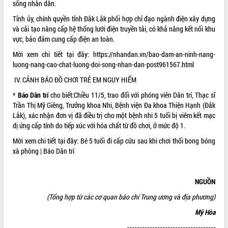
sống nhân dân.
Tháo gỡ những vướng mắc, đẩy mạnh
Tỉnh ủy, chính quyền tỉnh Đắk Lắk phối hợp chỉ đạo
ngành điện
xây dựng
công tác cải cách thủ tục hành chính
và cải tạo nâng cấp hệ thống lưới điện truyền tải, có khả năng kết nối khu
tại Trung tâm Phục vụ hành chính
vực, bảo đảm cung cấp điện an toàn.
công tỉnh
Đắk Lắk: Tôn vinh 46 giải pháp tại Hội
Mời xem chi tiết tại đây:
https://nhandan.vn/bao-dam-an-ninh-nang-
thi Sáng tạo Kỹ thuật 2024 - 2025
luong-nang-cao-chat-luong-doi-song-nhan-dan-post961567.html
Đắk Lắk rà soát, điều chỉnh Đề án 190
IV. CẢNH BÁO ĐỒ CHƠI TRẺ EM NGUY HIỂM
về phát triển nuôi trồng thủy sản
*
Báo Dân trí
cho biết:Chiều 11/5, trao đổi với phóng viên Dân trí, Thạc sĩ
Phó Chủ tịch UBND tỉnh Đắk Lắk
Trần Thị Mỹ Giêng, Trưởng khoa Nhi, Bệnh viện Đa khoa Thiện Hạnh (Đắk
Trương Công Thái kiểm tra thực địa
Lắk), xác nhận đơn vị đã điều trị cho một bệnh nhi 5 tuổi bị viêm kết mạc
Dự án cao tốc Khánh Hòa - Buôn Ma
dị ứng cấp tính do tiếp xúc với hóa chất từ đồ chơi, ở mức độ 1.
Thuột
Mời xem chi tiết tại đây:
Bé 5 tuổi đi cấp cứu sau khi chơi thổi bong bóng
Định vị cà phê Việt Nam như một “di
xà phòng | Báo Dân trí
sản sống” trong dòng chảy toàn cầu
Xây dựng nông thôn mới: Nâng cao đời
sống người dân từ những mô hình thiết
NGUỒN
thực
(Tổng hợp từ các cơ quan báo chí Trung ương và địa phương)
Quyết liệt tháo gỡ vướng mắc, đẩy
nhanh tiến độ các dự án trọng điểm
Mỹ Hòa
trong Khu kinh tế Nam Phú Yên
-----------------------------------