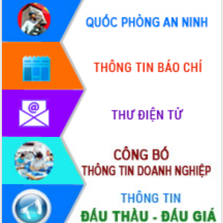
hai con số trong năm 2026
Tổ chức trang trọng Lễ hội Đền thờ
Lương Văn Chánh năm 2026
Phó Bí thư Tỉnh ủy Đắk Lắk Đỗ Hữu
Huy giữ chức Bí thư Đảng ủy Ủy Ban
Nhân dân tỉnh
Bệnh án điện tử thúc đẩy chuyển đổi
số y tế tại Đắk Lắk
Chuyển đổi số thư viện: Mở rộng
không gian tri thức trong thời đại số
Đánh giá, rút kinh nghiệm công tác tổ
chức diễn tập trước ngày bầu cử
Chương trình “Gặp gỡ hữu nghị –
Friendship Meeting New Year 2026”
Bầu cử Quốc hội và HĐND: Cử tri Đắk
Lắk gửi gắm niềm tin, kỳ vọng vào lá
phiếu
Đắk Lắk sẵn sàng các điều kiện cho
Ngày hội bầu cử đại biểu Quốc hội
khóa XVI và HĐND các cấp nhiệm kỳ