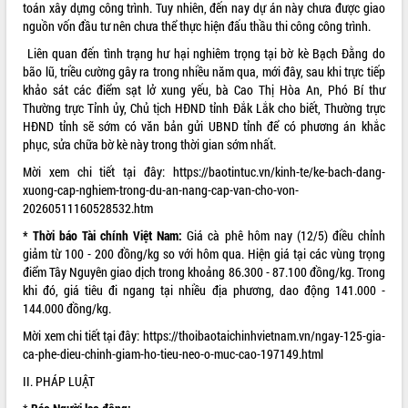
toán xây dựng công trình. Tuy nhiên, đến nay dự án này chưa được giao
VIDEO
nguồn vốn đầu tư nên chưa thể thực hiện đấu thầu thi công công trình.
Liên quan đến tình trạng hư hại nghiêm trọng tại bờ kè Bạch Đằng do
Loading the player...
bão lũ, triều cường gây ra trong nhiều năm qua, mới đây, sau khi trực tiếp
Khám bệnh, cấp phát thuốc miễn phí
khảo sát các điểm sạt lở xung yếu, bà Cao Thị Hòa An, Phó Bí thư
và tặng quà người dân xã Cư Pui
Thường trực Tỉnh ủy, Chủ tịch HĐND tỉnh Đắk Lắk cho biết, Thường trực
HĐND tỉnh sẽ sớm có văn bản gửi UBND tỉnh để có phương án khắc
Hội nghị UBND tỉnh Đắk Lắk thường kỳ
phục, sửa chữa bờ kè này trong thời gian sớm nhất.
tháng 7/2026
Lễ truy tặng danh hiệu “Bà Mẹ Việt
Mời xem chi tiết tại đây:
https://baotintuc.vn/kinh-te/ke-bach-dang-
Nam Anh hùng” và trao Huân chương
xuong-cap-nghiem-trong-du-an-nang-cap-van-cho-von-
Lao động
20260511160528532.htm
ALBUM ẢNH
UBND tỉnh Đắk Lắk triển khai nhiệm
* Thời báo Tài chính Việt Nam:
Giá cà phê hôm nay (12/5) điều chỉnh
vụ 6 tháng cuối năm 2026
giảm từ 100 - 200 đồng/kg so với hôm qua. Hiện giá tại các vùng trọng
Kỳ họp thứ Hai, Hội đồng nhân dân
điểm Tây Nguyên giao dịch trong khoảng 86.300 - 87.100 đồng/kg. Trong
tỉnh khóa XI quyết nghị nhiều nội dung
khi đó, giá tiêu đi ngang tại nhiều địa phương, dao động 141.000 -
quan trọng
144.000 đồng/kg.
Bí thư Tỉnh ủy Lương Nguyễn Minh
Mời xem chi tiết tại đây:
https://thoibaotaichinhvietnam.vn/ngay-125-gia-
Triết thăm, tặng quà người có công với
ca-phe-dieu-chinh-giam-ho-tieu-neo-o-muc-cao-197149.html
cách mạng
II. PHÁP LUẬT
Rà soát, hoàn thiện hệ thống thiết chế
văn hóa, thể thao đáp ứng yêu cầu
LIÊN KẾT WEB