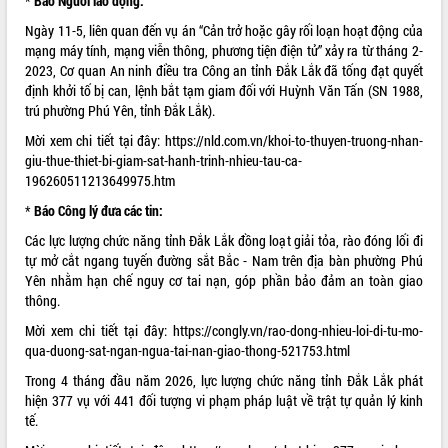
*
Báo Người lao động:
phát triển mới
Ngày 11-5, liên quan đến vụ án “Cản trở hoặc gây rối loạn hoạt động của
Thường trực HĐND tỉnh Đắk Lắk gặp
mạng máy tính, mạng viễn thông, phương tiện điện tử” xảy ra từ tháng 2-
mặt Đoàn chuyên gia y tế TP. Hồ Chí
2023, Cơ quan An ninh điều tra Công an tỉnh Đắk Lắk đã tống đạt quyết
Minh
định khởi tố bị can, lệnh bắt tạm giam đối với Huỳnh Văn Tấn (SN 1988,
THỐNG KÊ TRUY CẬP
Lễ truy điệu và an táng hài cốt liệt sĩ
trú phường Phú Yên, tỉnh Đắk Lắk).
tại Nghĩa trang Liệt sĩ xã Sơn Hòa
Hôm nay:
30326
Mời xem chi tiết tại đây:
https://nld.com.vn/khoi-to-thuyen-truong-nhan-
Bàn giải pháp tháo gỡ khó khăn trong
Tất cả:
66043066
giu-thue-thiet-bi-giam-sat-hanh-trinh-nhieu-tau-ca-
xuất khẩu sầu riêng và triển khai quy
196260511213649975.htm
định EUDR
*
Báo Công lý đưa các tin:
Thứ trưởng Bộ Nông nghiệp và Môi
trường Nguyễn Hoàng Hiệp khảo sát
Các lực lượng chức năng tỉnh Đắk Lắk đồng loạt giải tỏa, rào đóng lối đi
vùng trồng và doanh nghiệp đóng gói
tự mở cắt ngang tuyến đường sắt Bắc - Nam trên địa bàn phường Phú
sầu riêng tại Đắk Lắk
Yên nhằm hạn chế nguy cơ tai nạn, góp phần bảo đảm an toàn giao
thông.
Trình diễn nghệ thuật chế biến các
món ăn từ sầu riêng
Mời xem chi tiết tại đây:
https://congly.vn/rao-dong-nhieu-loi-di-tu-mo-
Đắk Lắk công bố Quy hoạch và xúc
qua-duong-sat-ngan-ngua-tai-nan-giao-thong-521753.html
tiến đầu tư tỉnh
Trong 4 tháng đầu năm 2026, lực lượng chức năng tỉnh Đắk Lắk phát
Ngành cá ngừ Đắk Lắk chủ động thích
hiện 377 vụ với 441 đối tượng vi phạm pháp luật về trật tự quản lý kinh
ứng để giữ vững thị trường xuất khẩu
tế.
Diễn đàn Kinh tế tư nhân Việt Nam đột