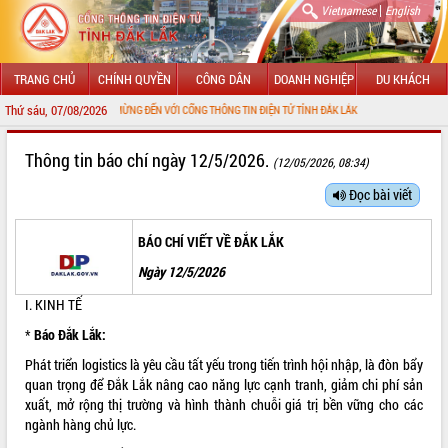
|
Vietnamese
English
TRANG CHỦ
CHÍNH QUYỀN
CÔNG DÂN
DOANH NGHIỆP
DU KHÁCH
Thứ sáu, 07/08/2026
CHÀO MỪNG ĐẾN VỚI CỔNG THÔNG TIN ĐIỆN TỬ TỈNH ĐẮK LẮK
GIỚI THIỆU
Thông tin báo chí ngày 12/5/2026.
(12/05/2026, 08:34)
LÃNH ĐẠO UBND TỈNH
Đọc bài viết
TIN TỨC SỰ KIỆN
BÁO CHÍ VIẾT VỀ ĐẮK LẮK
SỞ, BAN, NGÀNH
Ngày 12/5/2026
I. KINH TẾ
UBND CÁC XÃ, PHƯỜNG
*
Báo Đắk Lắk:
THÔNG TIN CHỈ ĐẠO ĐIỀU HÀNH
Phát triển logistics là yêu cầu tất yếu trong tiến trình hội nhập, là đòn bẩy
quan trọng để Đắk Lắk nâng cao năng lực cạnh tranh, giảm chi phí sản
HỆ THỐNG VĂN BẢN
xuất, mở rộng thị trường và hình thành chuỗi giá trị bền vững cho các
ngành hàng chủ lực.
VĂN BẢN HĐND TỈNH