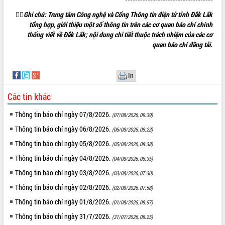
Hòn Yến phát triển du lịch gắn với bảo
tồn biển

Ghi chú: Trung tâm Công nghệ và Cổng Thông tin điện tử tỉnh Đắk Lắk
tổng hợp, giới thiệu một số thông tin trên các cơ quan báo chí chính
Lấy ý kiến điều chỉnh Quy hoạch tỉnh
thống viết về Đắk Lắk; nội dung chi tiết thuộc trách nhiệm của các cơ
Đắk Lắk thời kỳ 2021-2030, tầm nhìn
quan báo chí đăng tải.
đến năm 2050
Phát động chiến dịch 30 ngày đêm
giải phóng mặt bằng Tuyến đường bộ
In
ven biển
Đắk Lắk nỗ lực thúc đẩy tăng trưởng
Các tin khác
kinh tế từ 10% trở lên trong Quý
II/2026
Thông tin báo chí ngày 07/8/2026.
(07/08/2026, 09:39)
Đắk Lắk ký kết thỏa thuận hợp tác về
Thông tin báo chí ngày 06/8/2026.
(06/08/2026, 08:23)
chuyển đổi số giai đoạn 2026 – 2030
Thông tin báo chí ngày 05/8/2026.
với Tập đoàn Bưu chính Viễn thông
(05/08/2026, 08:38)
Việt Nam
Thông tin báo chí ngày 04/8/2026.
(04/08/2026, 08:35)
Thứ trưởng Bộ Y tế làm việc với tỉnh
Thông tin báo chí ngày 03/8/2026.
(03/08/2026, 07:30)
Đắk Lắk về phát triển nhân lực y tế
cho trạm y tế cấp xã
Thông tin báo chí ngày 02/8/2026.
(02/08/2026, 07:58)
Du lịch Đắk Lắk nâng tầm trải nghiệm
Thông tin báo chí ngày 01/8/2026.
(01/08/2026, 08:57)
du khách thông qua Hệ thống cơ sở dữ
Thông tin báo chí ngày 31/7/2026.
(31/07/2026, 08:25)
liệu và Bản đồ số