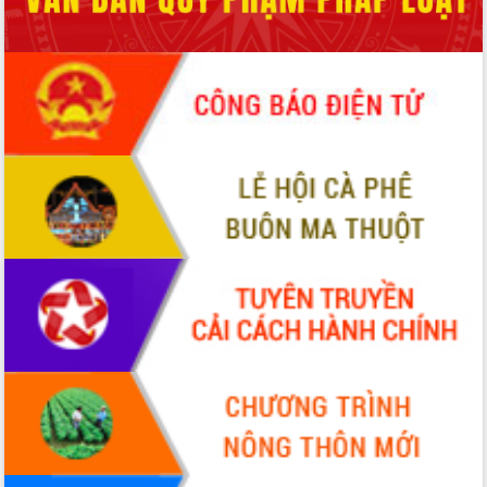
Chuyển đổi số 'mở đường' cho nông
nghiệp Đắk Lắk tăng trưởng bứt phá
Triển khai đồng bộ đo đạc, lập hồ sơ
địa chính, hoàn thiện cơ sở dữ liệu đất
đai
Ứng dụng sinh trắc học - Bước tiến
trong hành trình chuyển đổi số tại Đắk
Lắk
Đắk Lắk nâng cao hiệu quả công tác
Đảng từ Sổ tay đảng viên điện tử
Đắk Lắk đẩy mạnh nuôi biển công
nghệ, hướng tới phát triển thủy sản
bền vững
Tập huấn nâng cao năng lực triển khai
chuyển đổi số cho cán bộ, công chức
cấp xã
Đắk Lắk phát động hưởng ứng Ngày
Quyền của người tiêu dùng Việt Nam
2026
Đẩy mạnh cải cách hành chính, quyết
tâm đạt được mục tiêu tăng trưởng