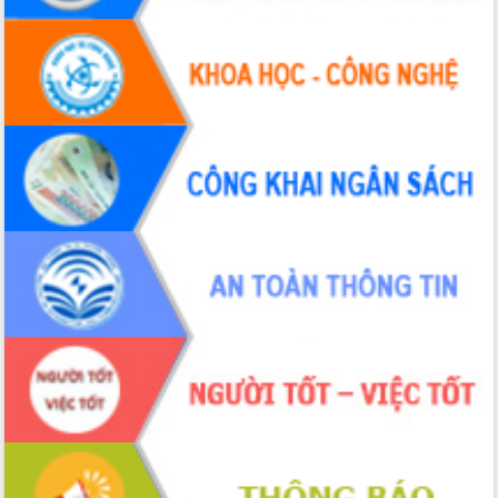
2026-2031
Đảm bảo cuộc bầu cử đại biểu Quốc
hội và đại biểu HĐND các cấp diễn ra
an toàn, hiệu quả, đúng quy định
Thủ tướng Chính phủ Phạm Minh Chính
kiểm tra, chỉ đạo hoàn thành các dự
án cao tốc và thăm khu tái định cư tại
Đắk Lắk
Sôi nổi Hội đua ngựa truyền thống Gò
Thì Thùng mừng Xuân Bính Ngọ 2026
Lãnh đạo tỉnh dâng hương tưởng niệm
tại Đập Đồng Cam đầu Xuân Bính Ngọ
Ngành nông nghiệp phấn đấu tăng
trưởng đạt 5,86% trong năm 2026
UBND tỉnh Đắk Lắk triển khai công tác
quốc phòng, quân sự địa phương năm
2026
Đắk Lắk tập trung toàn lực khắc phục
tồn tại IUU, sẵn sàng làm việc với
Đoàn thanh tra EC
Chủ tịch UBND tỉnh Tạ Anh Tuấn thăm,