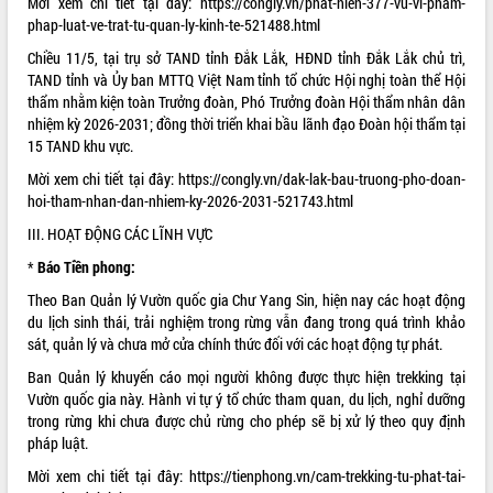
Mời xem chi tiết tại đây:
https://congly.vn/phat-hien-377-vu-vi-pham-
phá cơ chế - Hợp tác công tư
phap-luat-ve-trat-tu-quan-ly-kinh-te-521488.html
Đề án 06 tạo bước ngoặt đột phá trong
Chiều 11/5, tại trụ sở TAND tỉnh Đắk Lắk, HĐND tỉnh Đắk Lắk chủ trì,
cải cách hành chính tỉnh Đắk Lắk
TAND tỉnh và Ủy ban MTTQ Việt Nam tỉnh tổ chức Hội nghị toàn thể Hội
Kết nối tour, đẩy mạnh chuyển đổi số
thẩm nhằm kiện toàn Trưởng đoàn, Phó Trưởng đoàn Hội thẩm nhân dân
để phát triển du lịch Đắk Lắk
nhiệm kỳ 2026-2031; đồng thời triển khai bầu lãnh đạo Đoàn hội thẩm tại
Khởi động Dự án Đầu tư xây dựng hạ
15 TAND khu vực.
tầng kỹ thuật Cụm công nghiệp Tân
Mời xem chi tiết tại đây:
https://congly.vn/dak-lak-bau-truong-pho-doan-
Tiến
hoi-tham-nhan-dan-nhiem-ky-2026-2031-521743.html
Gặp mặt các cơ quan báo chí nhân Kỷ
niệm 101 năm Ngày Báo chí Cách
III. HOẠT ĐỘNG CÁC LĨNH VỰC
mạng Việt Nam
*
Báo Tiền phong:
Đắk Lắk sơ kết 4 năm triển khai thực
Theo Ban Quản lý Vườn quốc gia Chư Yang Sin, hiện nay các hoạt động
hiện Đề án 06 của Chính phủ
du lịch sinh thái, trải nghiệm trong rừng vẫn đang trong quá trình khảo
Họp báo thông tin về Hội nghị Công bố
sát, quản lý và chưa mở cửa chính thức đối với các hoạt động tự phát.
Quy hoạch và Xúc tiến đầu tư tỉnh Đắk
Lắk
Ban Quản lý khuyến cáo mọi người không được thực hiện trekking tại
Vườn quốc gia này. Hành vi tự ý tổ chức tham quan, du lịch, nghỉ dưỡng
Khơi thông điểm nghẽn, đẩy nhanh
trong rừng khi chưa được chủ rừng cho phép sẽ bị xử lý theo quy định
giải ngân vốn khắc phục thiên tai
pháp luật.
HĐND tỉnh thông qua điều chỉnh Quy
hoạch tỉnh thời kỳ 2021-2030
Mời xem chi tiết tại đây:
https://tienphong.vn/cam-trekking-tu-phat-tai-