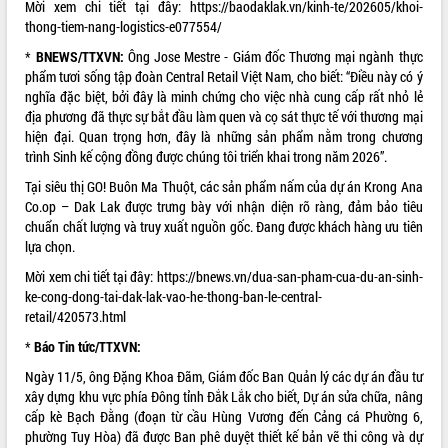
Mời xem chi tiết tại đây:
https://baodaklak.vn/kinh-te/202605/khoi-
thong-tiem-nang-logistics-e077554/
ĐIỂM TIN VĂN BẢN
*
BNEWS/TTXVN:
Ông Jose Mestre - Giám đốc Thương mại ngành thực
QUY HOẠCH - KẾ HOẠCH
phẩm tươi sống tập đoàn Central Retail Việt Nam, cho biết: “Điều này có ý
nghĩa đặc biệt, bởi đây là minh chứng cho việc nhà cung cấp rất nhỏ lẻ
địa phương đã thực sự bắt đầu làm quen và cọ sát thực tế với thương mại
hiện đại. Quan trọng hơn, đây là những sản phẩm nằm trong chương
trình Sinh kế cộng đồng được chúng tôi triển khai trong năm 2026”.
Tại siêu thị GO! Buôn Ma Thuột, các sản phẩm nấm của dự án Krong Ana
Co.op – Dak Lak được trưng bày với nhận diện rõ ràng, đảm bảo tiêu
chuẩn chất lượng và truy xuất nguồn gốc. Đang được khách hàng ưu tiên
lựa chọn.
Mời xem chi tiết tại đây:
https://bnews.vn/dua-san-pham-cua-du-an-sinh-
ke-cong-dong-tai-dak-lak-vao-he-thong-ban-le-central-
retail/420573.html
*
Báo Tin tức/TTXVN:
Ngày 11/5, ông Đặng Khoa Đãm, Giám đốc Ban Quản lý các dự án đầu tư
xây dựng khu vực phía Đông tỉnh Đắk Lắk cho biết, Dự án sửa chữa, nâng
cấp kè Bạch Đằng (đoạn từ cầu Hùng Vương đến Cảng cá Phường 6,
phường Tuy Hòa) đã được Ban phê duyệt thiết kế bản vẽ thi công và dự