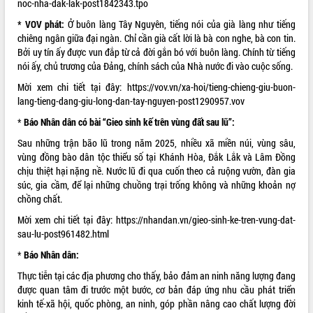
noc-nha-dak-lak-post1842343.tpo
Hội thảo góp ý hồ sơ điều chỉnh quy
hoạch tỉnh Đắk Lắk thời kỳ 2021-2030,
* VOV phát:
Ở buôn làng Tây Nguyên, tiếng nói của già làng như tiếng
tầm nhìn đến năm 2050
chiêng ngân giữa đại ngàn. Chỉ cần già cất lời là bà con nghe, bà con tin.
Nâng cao hiệu quả hoạt động của các
Bởi uy tín ấy được vun đắp từ cả đời gắn bó với buôn làng. Chính từ tiếng
doanh nghiệp nhà nước
nói ấy, chủ trương của Đảng, chính sách của Nhà nước đi vào cuộc sống.
Hội nghị triển khai kết nối mạng
Mời xem chi tiết tại đây:
https://vov.vn/xa-hoi/tieng-chieng-giu-buon-
truyền số liệu chuyên dùng phục vụ cơ
lang-tieng-dang-giu-long-dan-tay-nguyen-post1290957.vov
quan Đảng, Nhà nước
*
Báo Nhân dân có bài “Gieo sinh kế trên vùng đất sau lũ”:
Lễ phát động chuỗi hoạt động chung
tay làm sạch môi trường
Sau những trận bão lũ trong năm 2025, nhiều xã miền núi, vùng sâu,
vùng đồng bào dân tộc thiểu số tại Khánh Hòa, Đắk Lắk và Lâm Đồng
Xã Ea Kar bước chuyển mình trong
chịu thiệt hại nặng nề. Nước lũ đi qua cuốn theo cả ruộng vườn, đàn gia
công tác cải cách hành chính mô hình
súc, gia cầm, để lại những chuồng trại trống không và những khoản nợ
mới
chồng chất.
UBND tỉnh họp báo định kỳ tháng 4
năm 2026
Mời xem chi tiết tại đây:
https://nhandan.vn/gieo-sinh-ke-tren-vung-dat-
sau-lu-post961482.html
Hội thảo khoa học “Giải pháp thúc đẩy
phát triển nền kinh tế xanh tại tỉnh
*
Báo Nhân dân:
Đắk Lắk”
Thực tiễn tại các địa phương cho thấy, bảo đảm an ninh năng lượng đang
Tăng cường giám sát, đôn đốc thực
được quan tâm đi trước một bước, cơ bản đáp ứng nhu cầu phát triển
hiện nhiệm vụ quản lý tài sản công
kinh tế-xã hội, quốc phòng, an ninh, góp phần nâng cao chất lượng đời
hàng tuần