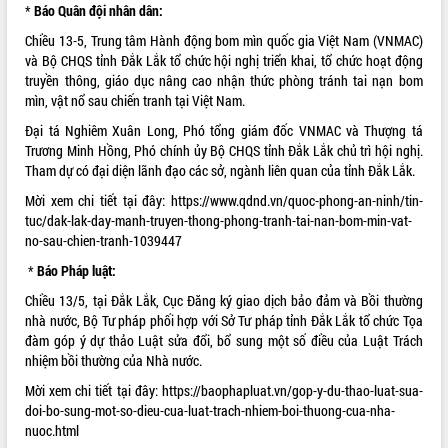
*
Báo Quân đội nhân dân:
quan trọng
Chiều 13-5, Trung tâm Hành động bom mìn quốc gia Việt Nam (VNMAC)
Bí thư Tỉnh ủy Lương Nguyễn Minh
và Bộ CHQS tỉnh Đắk Lắk tổ chức hội nghị triển khai, tổ chức hoạt động
Triết thăm, tặng quà người có công với
truyền thông, giáo dục nâng cao nhận thức phòng tránh tai nạn bom
cách mạng
mìn, vật nổ sau chiến tranh tại Việt Nam.
Rà soát, hoàn thiện hệ thống thiết chế
văn hóa, thể thao đáp ứng yêu cầu
LIÊN KẾT WEB
Đại tá Nghiêm Xuân Long, Phó tổng giám đốc VNMAC và Thượng tá
phát triển mới
Trương Minh Hồng, Phó chính ủy Bộ CHQS tỉnh Đắk Lắk chủ trì hội nghị.
Tham dự có đại diện lãnh đạo các sở, ngành liên quan của tỉnh Đắk Lắk.
Thường trực HĐND tỉnh Đắk Lắk gặp
mặt Đoàn chuyên gia y tế TP. Hồ Chí
Mời xem chi tiết tại đây:
https://www.qdnd.vn/quoc-phong-an-ninh/tin-
Minh
tuc/dak-lak-day-manh-truyen-thong-phong-tranh-tai-nan-bom-min-vat-
THỐNG KÊ TRUY CẬP
Lễ truy điệu và an táng hài cốt liệt sĩ
no-sau-chien-tranh-1039447
tại Nghĩa trang Liệt sĩ xã Sơn Hòa
Hôm nay:
1588
*
Báo Pháp luật:
Bàn giải pháp tháo gỡ khó khăn trong
Tất cả:
66046911
Chiều 13/5, tại Đắk Lắk, Cục Đăng ký giao dịch bảo đảm và Bồi thường
xuất khẩu sầu riêng và triển khai quy
nhà nước, Bộ Tư pháp phối hợp với Sở Tư pháp tỉnh Đắk Lắk tổ chức Tọa
định EUDR
đàm góp ý dự thảo Luật sửa đổi, bổ sung một số điều của Luật Trách
Thứ trưởng Bộ Nông nghiệp và Môi
nhiệm bồi thường của Nhà nước.
trường Nguyễn Hoàng Hiệp khảo sát
vùng trồng và doanh nghiệp đóng gói
Mời xem chi tiết tại đây:
https://baophapluat.vn/gop-y-du-thao-luat-sua-
sầu riêng tại Đắk Lắk
doi-bo-sung-mot-so-dieu-cua-luat-trach-nhiem-boi-thuong-cua-nha-
nuoc.html
Trình diễn nghệ thuật chế biến các