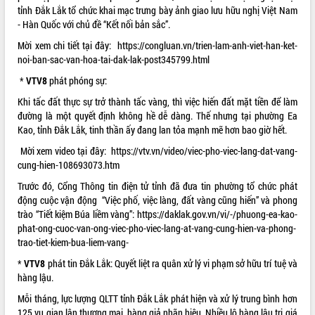
Quy hoạch và Xúc tiến đầu tư tỉnh Đắk
tỉnh Đắk Lắk tổ chức khai mạc trưng bày ảnh giao lưu hữu nghị Việt Nam
Lắk
- Hàn Quốc với chủ đề “Kết nối bản sắc”.
Khơi thông điểm nghẽn, đẩy nhanh
Mời xem chi tiết tại đây:
https://congluan.vn/trien-lam-anh-viet-han-ket-
giải ngân vốn khắc phục thiên tai
noi-ban-sac-van-hoa-tai-dak-lak-post345799.html
HĐND tỉnh thông qua điều chỉnh Quy
hoạch tỉnh thời kỳ 2021-2030
*
VTV8
phát phóng sự:
Hội thảo góp ý hồ sơ điều chỉnh quy
Khi tấc đất thực sự trở thành tấc vàng, thì việc hiến đất mặt tiền để làm
hoạch tỉnh Đắk Lắk thời kỳ 2021-2030,
đường là một quyết định không hề dễ dàng. Thế nhưng tại phường Ea
tầm nhìn đến năm 2050
Kao, tỉnh Đắk Lắk, tinh thần ấy đang lan tỏa mạnh mẽ hơn bao giờ hết.
Nâng cao hiệu quả hoạt động của các
Mời xem video tại đây:
https://vtv.vn/video/viec-pho-viec-lang-dat-vang-
doanh nghiệp nhà nước
cung-hien-108693073.htm
Hội nghị triển khai kết nối mạng
Trước đó, Cổng Thông tin điện tử tỉnh đã đưa tin phường tổ chức phát
truyền số liệu chuyên dùng phục vụ cơ
động cuộc vận động “Việc phố, việc làng, đất vàng cũng hiến” và phong
quan Đảng, Nhà nước
trào “Tiết kiệm Búa liềm vàng”:
https://daklak.gov.vn/vi/-/phuong-ea-kao-
Lễ phát động chuỗi hoạt động chung
phat-ong-cuoc-van-ong-viec-pho-viec-lang-at-vang-cung-hien-va-phong-
tay làm sạch môi trường
trao-tiet-kiem-bua-liem-vang-
Xã Ea Kar bước chuyển mình trong
*
VTV8
phát tin Đắk Lắk: Quyết liệt ra quân xử lý vi phạm sở hữu trí tuệ và
công tác cải cách hành chính mô hình
hàng lậu.
mới
UBND tỉnh họp báo định kỳ tháng 4
Mỗi tháng, lực lượng QLTT tỉnh Đắk Lắk phát hiện và xử lý trung bình hơn
năm 2026
125 vụ gian lận thương mại, hàng giả nhãn hiệu. Nhiều lô hàng lậu trị giá