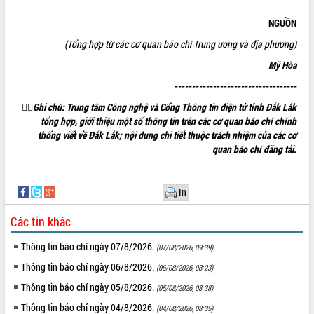
Xây dựng nền hành chính số đồng
NGUỒN
hành cùng nông dân dân, doanh nghiệp
(Tổng hợp từ các cơ quan báo chí Trung ương và địa phương)
Giai đoạn 2026-2030, Đắk Lắk phấn
đấu có 77% xã đạt chuẩn nông thôn
Mỹ Hòa
mới
-----------------------------------
Chuyển đổi số 'mở đường' cho nông

Ghi chú: Trung tâm Công nghệ và Cổng Thông tin điện tử tỉnh Đắk Lắk
nghiệp Đắk Lắk tăng trưởng bứt phá
tổng hợp, giới thiệu một số thông tin trên các cơ quan báo chí chính
Triển khai đồng bộ đo đạc, lập hồ sơ
thống viết về Đắk Lắk; nội dung chi tiết thuộc trách nhiệm của các cơ
địa chính, hoàn thiện cơ sở dữ liệu đất
quan báo chí đăng tải.
đai
Ứng dụng sinh trắc học - Bước tiến
trong hành trình chuyển đổi số tại Đắk
In
Lắk
Đắk Lắk nâng cao hiệu quả công tác
Các tin khác
Đảng từ Sổ tay đảng viên điện tử
Thông tin báo chí ngày 07/8/2026.
(07/08/2026, 09:39)
Đắk Lắk đẩy mạnh nuôi biển công
nghệ, hướng tới phát triển thủy sản
Thông tin báo chí ngày 06/8/2026.
(06/08/2026, 08:23)
bền vững
Thông tin báo chí ngày 05/8/2026.
(05/08/2026, 08:38)
Tập huấn nâng cao năng lực triển khai
Thông tin báo chí ngày 04/8/2026.
chuyển đổi số cho cán bộ, công chức
(04/08/2026, 08:35)