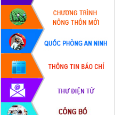
quốc phòng, quân sự địa phương năm
2026
Đắk Lắk tập trung toàn lực khắc phục
tồn tại IUU, sẵn sàng làm việc với
Đoàn thanh tra EC
Chủ tịch UBND tỉnh Tạ Anh Tuấn thăm,
chúc mừng các bệnh viện nhân Ngày
Thầy thuốc Việt Nam
Rộn ràng lễ hội truyền thống Sông
nước Đà Nông lần thứ I năm 2026
Kỳ họp Chuyên đề lần thứ Năm, HĐND
tỉnh Đắk Lắk thông qua các nghị quyết
quan trọng
Thống nhất danh sách giới thiệu ứng
cử đại biểu Quốc hội khoá XVI và đại
biểu HĐND tỉnh Đắk Lắk, nhiệm kỳ
2026-2031
Phát động hai phong trào thi đua quan
trọng trong kỷ nguyên mới
Hội nghị lần thứ tư Ban Chỉ đạo công