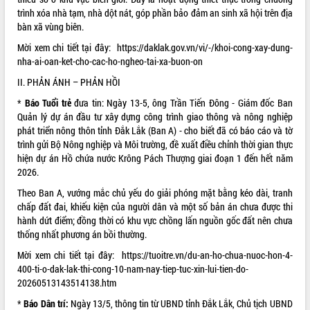
Xây dựng nông thôn mới: Nâng cao đời
trình xóa nhà tạm, nhà dột nát, góp phần bảo đảm an sinh xã hội trên địa
sống người dân từ những mô hình thiết
bàn xã vùng biên.
thực
Mời xem chi tiết tại đây:
https://daklak.gov.vn/vi/-/khoi-cong-xay-dung-
Quyết liệt tháo gỡ vướng mắc, đẩy
nha-ai-oan-ket-cho-cac-ho-ngheo-tai-xa-buon-on
nhanh tiến độ các dự án trọng điểm
trong Khu kinh tế Nam Phú Yên
II. PHẢN ÁNH – PHẢN HỒI
Hòn Yến phát triển du lịch gắn với bảo
*
Báo Tuổi trẻ
đưa tin: Ngày 13-5, ông Trần Tiến Đông - Giám đốc Ban
tồn biển
Quản lý dự án đầu tư xây dựng công trình giao thông và nông nghiệp
Lấy ý kiến điều chỉnh Quy hoạch tỉnh
phát triển nông thôn tỉnh Đắk Lắk (Ban A) - cho biết đã có báo cáo và tờ
Đắk Lắk thời kỳ 2021-2030, tầm nhìn
trình gửi Bộ Nông nghiệp và Môi trường, đề xuất điều chỉnh thời gian thực
đến năm 2050
hiện dự án
Hồ chứa nước
Krông Pách Thượng giai đoạn 1 đến hết năm
Phát động chiến dịch 30 ngày đêm
2026.
giải phóng mặt bằng Tuyến đường bộ
Theo Ban A, vướng mắc chủ yếu do giải phóng mặt bằng kéo dài, tranh
ven biển
chấp đất đai, khiếu kiện của người dân và một số bản án chưa được thi
Đắk Lắk nỗ lực thúc đẩy tăng trưởng
hành dứt điểm; đồng thời có khu vực chồng lấn nguồn gốc đất nên chưa
kinh tế từ 10% trở lên trong Quý
thống nhất phương án bồi thường.
II/2026
Mời xem chi tiết tại đây:
https://tuoitre.vn/du-an-ho-chua-nuoc-hon-4-
Đắk Lắk ký kết thỏa thuận hợp tác về
400-ti-o-dak-lak-thi-cong-10-nam-nay-tiep-tuc-xin-lui-tien-do-
chuyển đổi số giai đoạn 2026 – 2030
20260513143514138.htm
với Tập đoàn Bưu chính Viễn thông
Việt Nam
*
Báo Dân trí:
Ngày 13/5, thông tin từ UBND tỉnh Đắk Lắk, Chủ tịch UBND