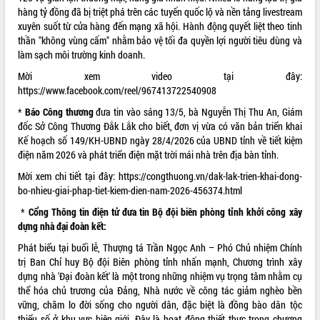
hàng tỷ đồng đã bị triệt phá trên các tuyến quốc lộ và nền tảng livestream
Hội thảo khoa học “Giải pháp thúc đẩy
xuyên suốt từ cửa hàng đến mạng xã hội. Hành động quyết liệt theo tinh
phát triển nền kinh tế xanh tại tỉnh
thần "không vùng cấm" nhằm bảo vệ tối đa quyền lợi người tiêu dùng và
Đắk Lắk”
làm sạch môi trường kinh doanh.
Tăng cường giám sát, đôn đốc thực
hiện nhiệm vụ quản lý tài sản công
Mời xem video tại đây:
hàng tuần
https://www.facebook.com/reel/967413722540908
Tháo gỡ những vướng mắc, đẩy mạnh
*
Báo Công thương
đưa tin vào sáng 13/5, bà Nguyễn Thị Thu An, Giám
công tác cải cách thủ tục hành chính
đốc Sở Công Thương
Đắk Lắk
cho biết, đơn vị vừa có văn bản triển khai
tại Trung tâm Phục vụ hành chính
Kế hoạch số 149/KH-UBND ngày 28/4/2026 của UBND tỉnh về tiết kiệm
công tỉnh
điện năm 2026 và phát triển điện mặt trời mái nhà trên địa bàn tỉnh.
Đắk Lắk: Tôn vinh 46 giải pháp tại Hội
Mời xem chi tiết tại đây:
https://congthuong.vn/dak-lak-trien-khai-dong-
thi Sáng tạo Kỹ thuật 2024 - 2025
bo-nhieu-giai-phap-tiet-kiem-dien-nam-2026-456374.html
Đắk Lắk rà soát, điều chỉnh Đề án 190
*
Cổng Thông tin điện tử đưa tin Bộ đội biên phòng tỉnh khởi công xây
về phát triển nuôi trồng thủy sản
dựng nhà đại đoàn kết:
Phó Chủ tịch UBND tỉnh Đắk Lắk
Trương Công Thái kiểm tra thực địa
Phát biểu tại buổi lễ, Thượng tá Trần Ngọc Anh – Phó Chủ nhiệm Chính
Dự án cao tốc Khánh Hòa - Buôn Ma
trị Ban Chỉ huy Bộ đội Biên phòng tỉnh nhấn mạnh, Chương trình xây
Thuột
dựng nhà 'Đại đoàn kết' là một trong những nhiệm vụ trọng tâm nhằm cụ
thể hóa chủ trương của Đảng, Nhà nước về công tác giảm nghèo bền
Định vị cà phê Việt Nam như một “di
vững, chăm lo đời sống cho người dân, đặc biệt là đồng bào dân tộc
sản sống” trong dòng chảy toàn cầu
thiểu số ở khu vực biên giới. Đây là hoạt động thiết thực trong chương