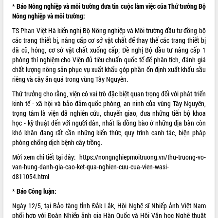
món ăn từ sầu riêng
*
Báo Nông nghiệp và môi trường đưa tin cuộc làm việc của Thứ trưởng Bộ
Đắk Lắk công bố Quy hoạch và xúc
Nông nghiệp và môi trường:
tiến đầu tư tỉnh
TS Phan Việt Hà kiến nghị Bộ Nông nghiệp và Môi trường đầu tư đồng bộ
Ngành cá ngừ Đắk Lắk chủ động thích
các trang thiết bị, nâng cấp cơ sở vật chất để thay thế các trang thiết bị
ứng để giữ vững thị trường xuất khẩu
đã cũ, hỏng, cơ sở vật chất xuống cấp; Đề nghị Bộ đầu tư nâng cấp 1
Diễn đàn Kinh tế tư nhân Việt Nam đột
phòng thí nghiệm cho Viện đủ tiêu chuẩn quốc tế để phân tích, đánh giá
phá cơ chế - Hợp tác công tư
chất lượng nông sản phục vụ xuất khẩu góp phần ổn định xuất khẩu sầu
riêng và cây ăn quả trong vùng Tây Nguyên.
Đề án 06 tạo bước ngoặt đột phá trong
cải cách hành chính tỉnh Đắk Lắk
Thứ trưởng cho rằng, viện có vai trò đặc biệt quan trọng đối với phát triển
Kết nối tour, đẩy mạnh chuyển đổi số
kinh tế - xã hội và bảo đảm quốc phòng, an ninh của vùng Tây Nguyên,
để phát triển du lịch Đắk Lắk
trọng tâm là viện đã nghiên cứu, chuyển giao, đưa những tiến bộ khoa
học - kỹ thuật đến với người dân, nhất là đồng bào ở những địa bàn còn
Khởi động Dự án Đầu tư xây dựng hạ
khó khăn đang rất cần những kiến thức, quy trình canh tác, biện pháp
tầng kỹ thuật Cụm công nghiệp Tân
phòng chống dịch bệnh cây trồng.
Tiến
Gặp mặt các cơ quan báo chí nhân Kỷ
Mời xem chi tiết tại đây:
https://nongnghiepmoitruong.vn/thu-truong-vo-
niệm 101 năm Ngày Báo chí Cách
van-hung-danh-gia-cao-ket-qua-nghien-cuu-cua-vien-wasi-
mạng Việt Nam
d811054.html
Đắk Lắk sơ kết 4 năm triển khai thực
*
Báo Công luận:
hiện Đề án 06 của Chính phủ
Ngày 12/5, tại Bảo tàng tỉnh Đắk Lắk, Hội Nghệ sĩ Nhiếp ảnh Việt Nam
Họp báo thông tin về Hội nghị Công bố
phối hợp với Đoàn Nhiếp ảnh gia Hàn Quốc và Hội Văn học Nghệ thuật