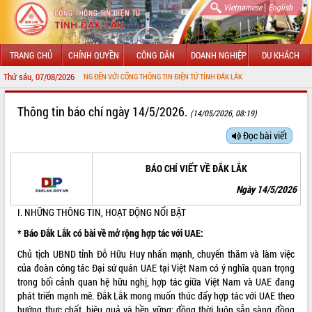
|
Vietnamese
English
TRANG CHỦ
CHÍNH QUYỀN
CÔNG DÂN
DOANH NGHIỆP
DU KHÁCH
Thứ sáu, 07/08/2026
CHÀO MỪNG ĐẾN VỚI CỔNG THÔNG TIN ĐIỆN TỬ TỈNH ĐẮK LẮK
GIỚI THIỆU
Thông tin báo chí ngày 14/5/2026.
(14/05/2026, 08:19)
LÃNH ĐẠO UBND TỈNH
Đọc bài viết
TIN TỨC SỰ KIỆN
BÁO CHÍ VIẾT VỀ ĐẮK LẮK
SỞ, BAN, NGÀNH
Ngày 14/5/2026
I. NHỮNG THÔNG TIN, HOẠT ĐỘNG NỔI BẬT
UBND CÁC XÃ, PHƯỜNG
* Báo Đắk Lắk có bài về mở rộng hợp tác với UAE:
THÔNG TIN CHỈ ĐẠO ĐIỀU HÀNH
Chủ tịch UBND tỉnh Đỗ Hữu Huy nhấn mạnh, chuyến thăm và làm việc
của đoàn công tác Đại sứ quán UAE tại Việt Nam có ý nghĩa quan trọng
HỆ THỐNG VĂN BẢN
trong bối cảnh quan hệ hữu nghị, hợp tác giữa Việt Nam và UAE đang
phát triển mạnh mẽ. Đắk Lắk mong muốn thúc đẩy hợp tác với UAE theo
VĂN BẢN HĐND TỈNH
hướng thực chất, hiệu quả và bền vững; đồng thời luôn sẵn sàng đồng