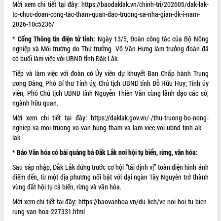
Mời xem chi tiết tại đây:
https://baodaklak.vn/chinh-tri/202605/dak-lak-
VIDEO
to-chuc-doan-cong-tac-tham-quan-dao-truong-sa-nha-gian-dk-i-nam-
2026-10c5236/
*
Cổng Thông tin điện tử tỉnh:
Ngày 13/5, Đoàn công tác của Bộ Nông
nghiệp và Môi trường do Thứ trưởng Võ Văn Hưng làm trưởng đoàn đã
có buổi làm việc với UBND tỉnh Đắk Lắk.
Tiếp và làm việc với đoàn có Ủy viên dự khuyết Ban Chấp hành Trung
ương Đảng, Phó Bí thư Tỉnh ủy, Chủ tịch UBND tỉnh Đỗ Hữu Huy; Tỉnh ủy
viên, Phó Chủ tịch UBND tỉnh Nguyễn Thiên Văn cùng lãnh đạo các sở,
ngành hữu quan.
Khám bệnh, cấp phát thuốc miễn phí
Mời xem chi tiết tại đây:
https://daklak.gov.vn/-/thu-truong-bo-nong-
và tặng quà người dân xã Cư Pui
nghiep-va-moi-truong-vo-van-hung-tham-va-lam-viec-voi-ubnd-tinh-ak-
Hội nghị UBND tỉnh Đắk Lắk thường kỳ
lak
tháng 7/2026
*
Báo Văn hóa có bài quảng bá Đắk Lắk nơi hội tụ biển, rừng, văn hóa:
Lễ truy tặng danh hiệu “Bà Mẹ Việt
Nam Anh hùng” và trao Huân chương
Sau sáp nhập, Đắk Lắk đứng trước cơ hội “tái định vị” toàn diện hình ảnh
Lao động
điểm đến, từ một địa phương nổi bật với đại ngàn Tây Nguyên trở thành
ALBUM ẢNH
vùng đất hội tụ cả biển, rừng và văn hóa.
UBND tỉnh Đắk Lắk triển khai nhiệm
vụ 6 tháng cuối năm 2026
Mời xem chi tiết tại đây:
https://baovanhoa.vn/du-lich/ve-noi-hoi-tu-bien-
Kỳ họp thứ Hai, Hội đồng nhân dân
rung-van-hoa-227331.html
tỉnh khóa XI quyết nghị nhiều nội dung