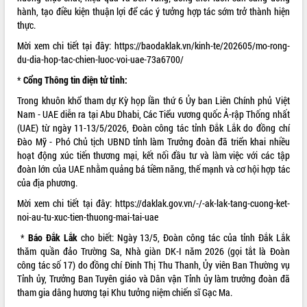
hành, tạo điều kiện thuận lợi để các ý tưởng hợp tác sớm trở thành hiện
ĐIỂM TIN VĂN BẢN
thực.
Mời xem chi tiết tại đây:
https://baodaklak.vn/kinh-te/202605/mo-rong-
QUY HOẠCH - KẾ HOẠCH
du-dia-hop-tac-chien-luoc-voi-uae-73a6700/
*
Cổng Thông tin điện tử tỉnh:
Trong khuôn khổ tham dự Kỳ họp lần thứ 6 Ủy ban Liên Chính phủ Việt
Nam - UAE diễn ra tại Abu Dhabi, Các Tiểu vương quốc Ả-rập Thống nhất
(UAE) từ ngày 11-13/5/2026, Đoàn công tác tỉnh Đắk Lắk do đồng chí
Đào Mỹ - Phó Chủ tịch UBND tỉnh làm Trưởng đoàn đã triển khai nhiều
hoạt động xúc tiến thương mại, kết nối đầu tư và làm việc với các tập
đoàn lớn của UAE nhằm quảng bá tiềm năng, thế mạnh và cơ hội hợp tác
của địa phương.
Mời xem chi tiết tại đây:
https://daklak.gov.vn/-/-ak-lak-tang-cuong-ket-
noi-au-tu-xuc-tien-thuong-mai-tai-uae
*
Báo Đắk Lắk
cho biết: Ngày 13/5, Đoàn công tác của tỉnh Đắk Lắk
thăm quần đảo Trường Sa, Nhà giàn DK-I năm 2026 (gọi tắt là Đoàn
công tác số 17) do đồng chí Đinh Thị Thu Thanh, Ủy viên Ban Thường vụ
Tỉnh ủy, Trưởng Ban Tuyên giáo và Dân vận Tỉnh ủy làm trưởng đoàn đã
tham gia dâng hương tại Khu tưởng niệm chiến sĩ Gạc Ma.