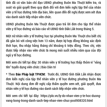
tỉnh đã có văn bản chỉ đạo UBND phường Buôn Ma Thuột kiểm tra, rà
Thứ trưởng Bộ Y tế làm việc với tỉnh
soát và giải quyết theo quy định đối với đơn kiến nghị tập thể của nhân
Đắk Lắk về phát triển nhân lực y tế
viên y tế học đường trên địa bàn, liên quan đến đề nghị được xem xét đưa
cho trạm y tế cấp xã
vào danh sách tiếp nhận viên chức.
Du lịch Đắk Lắk nâng tầm trải nghiệm
du khách thông qua Hệ thống cơ sở dữ
UBND phường Buôn Ma Thuột được giao trả lời đơn cho tập thể nhân
liệu và Bản đồ số
viên y tế học đường và báo cáo về UBND tỉnh Đắk Lắk trong tháng 5.
Tập huấn ứng dụng trí tuệ nhân tạo (AI)
Một nữ nhân viên y tế trường học tại phường Buôn Ma Thuột cho biết chị
trong thương mại điện tử năm 2026
đã gắn bó với công việc hơn 13 năm, được ký hợp đồng không xác định
Đoàn đại biểu Quốc hội tỉnh Đắk Lắk
thời hạn, thu nhập hằng tháng chỉ khoảng 6 triệu đồng. Theo chị, việc
trao đổi thông tin trước Kỳ họp thứ
được tiếp nhận vào viên chức là mong mỏi suốt nhiều năm qua của đội
nhất, Quốc hội khóa XVI
ngũ y tế học đường.
Quyết liệt cải cách hành chính, khơi
Mời xem chi tiết tại đây: 30 nhân viên y tế trường học thấp thỏm vì "vắng
thông nguồn lực phát triển
tên" tuyển dụng viên chức | Báo Dân trí
Nâng cao hiệu lực, hiệu quả HĐND
* Theo
Báo Pháp luật TPHCM:
Trước đó, UBND tỉnh Đắk Lắk nhận được
tỉnh thông qua hiện đại hóa hành chính
đơn kiến nghị của tập thể nhân viên y tế học đường phường Buôn Ma
Xã Ea Phê gắn cải cách hành chính với
Thuột. Nội dung đơn đề nghị cấp thẩm quyền xem xét, giải quyết, đưa
chuyển đổi số
nhân viên y tế học đường vào danh sách tiếp nhận viên chức.
Phó Chủ tịch Thường trực UBND tỉnh
Mời xem chi tiết tại đây:
https://plo.vn/ly-do-nhan-vien-y-te-hoc-duong-
Hồ Thị Nguyên Thảo làm việc tại Trung
vang-bong-trong-danh-sach-tiep-nhan-vien-chuc-post908320.html
tâm Phục vụ hành chính công xã Ea
Phê