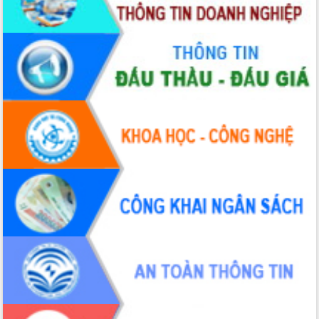
tác bầu cử tỉnh Đắk Lắk
Hội nghị Báo cáo viên Trung ương
tháng 01/2026
Phó Thủ tướng Hồ Quốc Dũng đánh giá
cao kết quả Chiến dịch Quang Trung
tại Đắk Lắk
Hội nghị Ban Chấp hành Đảng bộ tỉnh
Đắk Lắk lần thứ 2 (mở rộng)
Tập trung giải phóng mặt bằng, đẩy
nhanh tiến độ Tuyến đường bộ ven
biển
Gỡ khó, khởi công xây dựng, sửa chữa
toàn bộ nhà ở cho hộ dân đúng tiến độ
đề ra
UBND tỉnh Đắk Lắk tổng kết công tác
quốc phòng, quân sự địa phương năm
2025
Tập trung triển khai quyết liệt, đồng bộ
các giải pháp nhằm thực hiện hiệu quả
các nhiệm vụ đề ra năm 2025
Phát huy vai trò của người có uy tín