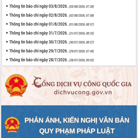
cấp xã
Thông tin báo chí ngày 03/8/2026.
(03/08/2026, 07:30)
Đắk Lắk phát động hưởng ứng Ngày
Thông tin báo chí ngày 02/8/2026.
(02/08/2026, 07:58)
Quyền của người tiêu dùng Việt Nam
2026
Thông tin báo chí ngày 01/8/2026.
(01/08/2026, 08:57)
Đẩy mạnh cải cách hành chính, quyết
Thông tin báo chí ngày 31/7/2026.
(31/07/2026, 08:25)
tâm đạt được mục tiêu tăng trưởng
Thông tin báo chí ngày 30/7/2026.
(30/07/2026, 08:57)
hai con số trong năm 2026
Thông tin báo chí ngày 29/7/2026.
Tổ chức trang trọng Lễ hội Đền thờ
(29/07/2026, 07:45)
Lương Văn Chánh năm 2026
Thông tin báo chí ngày 28/7/2026.
(28/07/2026, 09:02)
Phó Bí thư Tỉnh ủy Đắk Lắk Đỗ Hữu
Huy giữ chức Bí thư Đảng ủy Ủy Ban
Nhân dân tỉnh
Bệnh án điện tử thúc đẩy chuyển đổi
số y tế tại Đắk Lắk
Chuyển đổi số thư viện: Mở rộng
không gian tri thức trong thời đại số
Đánh giá, rút kinh nghiệm công tác tổ
chức diễn tập trước ngày bầu cử
Chương trình “Gặp gỡ hữu nghị –
Friendship Meeting New Year 2026”