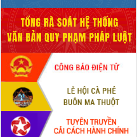
Bầu cử Quốc hội và HĐND: Cử tri Đắk
Lắk gửi gắm niềm tin, kỳ vọng vào lá
phiếu
Đắk Lắk sẵn sàng các điều kiện cho
Ngày hội bầu cử đại biểu Quốc hội
khóa XVI và HĐND các cấp nhiệm kỳ
2026-2031
Đảm bảo cuộc bầu cử đại biểu Quốc
hội và đại biểu HĐND các cấp diễn ra
an toàn, hiệu quả, đúng quy định
Thủ tướng Chính phủ Phạm Minh Chính
kiểm tra, chỉ đạo hoàn thành các dự
án cao tốc và thăm khu tái định cư tại
Đắk Lắk
Sôi nổi Hội đua ngựa truyền thống Gò
Thì Thùng mừng Xuân Bính Ngọ 2026
Lãnh đạo tỉnh dâng hương tưởng niệm
tại Đập Đồng Cam đầu Xuân Bính Ngọ
Ngành nông nghiệp phấn đấu tăng
trưởng đạt 5,86% trong năm 2026
UBND tỉnh Đắk Lắk triển khai công tác