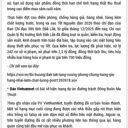
Quy hoạch và Xúc tiến đầu tư tỉnh Đắk
xứ, hạn sử dụng sản phẩm, đồng thời hạn chế tình trạng thất thu thuế
Lắk
trong cao điểm mua sắm cuối năm.
Khơi thông điểm nghẽn, đẩy nhanh
Thực hiện đợt cao điểm phòng, chống hàng giả, hàng nhái, hàng kém
giải ngân vốn khắc phục thiên tai
chất lượng trước, trong và sau Tết Nguyên đán 2026 theo chỉ đạo của
HĐND tỉnh thông qua điều chỉnh Quy
Ban Chỉ đạo 389 tỉnh Đắk Lắk, từ giữa tháng 12/2025 đến nay, Chi cục
hoạch tỉnh thời kỳ 2021-2030
Quản lý thị trường tỉnh Đắk Lắk đã đồng loạt ra quân, kiểm tra, hoạt động
Hội thảo góp ý hồ sơ điều chỉnh quy
sản xuất, kinh doanh trên toàn địa bàn, tập trung vào các mặt hàng tiêu
hoạch tỉnh Đắk Lắk thời kỳ 2021-2030,
dùng thiết yếu phục vụ Tết. Qua kiểm tra, lực lượng đã phát hiện, xử lý
tầm nhìn đến năm 2050
242 cơ sở vi phạm, xử phạt trên 2,3 tỷ đồng; đồng thời tịch thu, tiêu hủy
nhiều loại hàng hóa vi phạm trị giá trên 700 triệu đồng.
Nâng cao hiệu quả hoạt động của các
doanh nghiệp nhà nước
- Chi tiết xem tại đây:
Hội nghị triển khai kết nối mạng
https://vov.vn/thi-truong/dak-lak-tang-cuong-phong-chong-hang-gia-
truyền số liệu chuyên dùng phục vụ cơ
hang-nhai-kem-chat-luong-post1263918.vov
quan Đảng, Nhà nước
*
Báo Vietnamnet
có bài về hiện trạng dự án đường tránh Đông Buôn Ma
Lễ phát động chuỗi hoạt động chung
Thuột
tay làm sạch môi trường
Xã Ea Kar bước chuyển mình trong
Theo ghi nhận của PV VietNamNet, tuyến đường đã cơ bản hoàn thành.
công tác cải cách hành chính mô hình
Một số hạng mục cuối cùng đang được các nhà thầu gấp rút thực hiện
mới
như trồng cỏ taluy và sơn dặm một số điểm trên mặt đường...Ngoài ra,
trên tuyến đường đã có rất nhiều phương tiện lưu thông qua lại; hàng
UBND tỉnh họp báo định kỳ tháng 4
quán cũng bắt đầu mở cửa phục vụ khách.
năm 2026