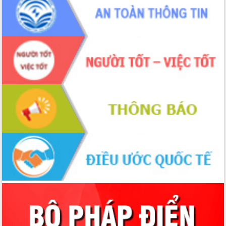
trong phòng chống tảo hôn và hôn
nhân cận huyết thống
Nông sản Tây Nguyên thu hút doanh
nghiệp nước ngoài
Đắk Lắk định vị thương hiệu du lịch
“Biển – Rừng – Cà phê” trong không
gian phát triển mới
Hội nghị chia sẻ kinh nghiệm, chuyển
giao kỹ thuật y tế, định hướng phát
triển chuyên sâu đến 2030
Chuyển đổi số mở ra không gian phát
triển trong lĩnh vực văn hóa, du lịch
Công bố quyết định của Ban Thường
vụ Tỉnh ủy về công tác cán bộ.
Thủ tướng Phạm Minh Chính: Khẩn
trương tái thiết cuộc sống người dân
sau thiên tai
Tập trung nâng cao chất lượng, tổ
chức sản xuất sầu riêng theo hướng
bền vững