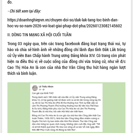
đo.
Thứ trưởng Bộ Y tế làm việc với tỉnh
Đắk Lắk về phát triển nhân lực y tế
- Chi tiết xem tại đây:
cho trạm y tế cấp xã
https://doanhnghiepvn.vn/chuyen-doi-so/dak-lak-tang-toc-binh-dan-
Du lịch Đắk Lắk nâng tầm trải nghiệm
hoc-vu-so-nam-2026-voi-loat-giai-phap-dot-pha/20260123082145602
du khách thông qua Hệ thống cơ sở dữ
II. DÒNG TIN MẠNG XÃ HỘI CUỐI TUẦN
liệu và Bản đồ số
Tập huấn ứng dụng trí tuệ nhân tạo (AI)
Trong 03 ngày qua, trên các trang facebook đăng loạt trạng thái vui, tự
trong thương mại điện tử năm 2026
hào và chia sẻ hình ảnh về những đồng chí lãnh đạo tỉnh Đắk Lắk trúng
cử Ủy viên Ban Chấp hành Trung ương Đảng khóa XIV. Có trang còn phát
Đoàn đại biểu Quốc hội tỉnh Đắk Lắk
hiện ra điều thú vị về cuộc sống của đồng chí vừa trúng cử, như về đ/c
trao đổi thông tin trước Kỳ họp thứ
Cao Thị Hòa An là con của nhà thơ Văn Công thu hút hàng ngàn lượt
nhất, Quốc hội khóa XVI
thích và bình luận.
Quyết liệt cải cách hành chính, khơi
thông nguồn lực phát triển
Nâng cao hiệu lực, hiệu quả HĐND
tỉnh thông qua hiện đại hóa hành chính
Xã Ea Phê gắn cải cách hành chính với
chuyển đổi số
Phó Chủ tịch Thường trực UBND tỉnh
Hồ Thị Nguyên Thảo làm việc tại Trung
tâm Phục vụ hành chính công xã Ea
Phê