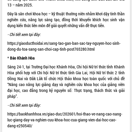
13 – năm 2025.
quan trọng
Bí thư Tỉnh ủy Lương Nguyễn Minh
Đây là sân chơi khoa học – kỹ thuật thường niên nhằm khơi dậy tinh thần
Triết thăm, tặng quà người có công với
nghiên cứu, năng lực sáng tạo, đồng thời khuyến khích học sinh vận
cách mạng
dụng kiến thức liên môn để giải quyết những vấn đề thực tiễn.
Rà soát, hoàn thiện hệ thống thiết chế
- Chi tiết xem tại đây:
văn hóa, thể thao đáp ứng yêu cầu
LIÊN KẾT WEB
https://giaoducthoidai.vn/sang-tao-gan-ban-sac-tay-nguyen-hoc-sinh-
phát triển mới
dong-du-toa-sang-san-choi-cap-tinh-post765280.html
Thường trực HĐND tỉnh Đắk Lắk gặp
mặt Đoàn chuyên gia y tế TP. Hồ Chí
*
Báo Khánh Hòa
Minh
THỐNG KÊ TRUY CẬP
Sáng 24-1, tại Trường Đại học Khánh Hòa, Chi hội Nữ trí thức tỉnh Khánh
Lễ truy điệu và an táng hài cốt liệt sĩ
Hòa phối hợp với Chi hội Nữ trí thức tỉnh Gia Lai, Hội Nữ trí thức 2 tỉnh
tại Nghĩa trang Liệt sĩ xã Sơn Hòa
Hôm nay:
28422
Đồng Nai và Đắk Lắk tổ chức Hội thảo khoa học toàn quốc với chủ đề
Bàn giải pháp tháo gỡ khó khăn trong
Tất cả:
66073745
“Nâng cao năng lực giảng dạy và nghiên cứu khoa học của giảng viên
xuất khẩu sầu riêng và triển khai quy
đại học, cao đẳng trong kỷ nguyên số: Thực trạng, thách thức và giải
định EUDR
pháp”.
Thứ trưởng Bộ Nông nghiệp và Môi
- Chi tiết xem tại đây:
trường Nguyễn Hoàng Hiệp khảo sát
https://baokhanhhoa.vn/giao-duc/202601/hoi-thao-ve-nang-cao-nang-
vùng trồng và doanh nghiệp đóng gói
luc-giang-day-va-nghien-cuu-khoa-hoc-cua-giang-vien-dai-hoc-cao-
sầu riêng tại Đắk Lắk
dang-e250540/
Trình diễn nghệ thuật chế biến các