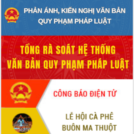
Bầu cử Quốc hội và HĐND: Cử tri Đắk
Lắk gửi gắm niềm tin, kỳ vọng vào lá
phiếu
Đắk Lắk sẵn sàng các điều kiện cho
Ngày hội bầu cử đại biểu Quốc hội
khóa XVI và HĐND các cấp nhiệm kỳ
2026-2031
Đảm bảo cuộc bầu cử đại biểu Quốc
hội và đại biểu HĐND các cấp diễn ra
an toàn, hiệu quả, đúng quy định
Thủ tướng Chính phủ Phạm Minh Chính
kiểm tra, chỉ đạo hoàn thành các dự
án cao tốc và thăm khu tái định cư tại
Đắk Lắk
Sôi nổi Hội đua ngựa truyền thống Gò
Thì Thùng mừng Xuân Bính Ngọ 2026
Lãnh đạo tỉnh dâng hương tưởng niệm
tại Đập Đồng Cam đầu Xuân Bính Ngọ
Ngành nông nghiệp phấn đấu tăng
trưởng đạt 5,86% trong năm 2026
UBND tỉnh Đắk Lắk triển khai công tác