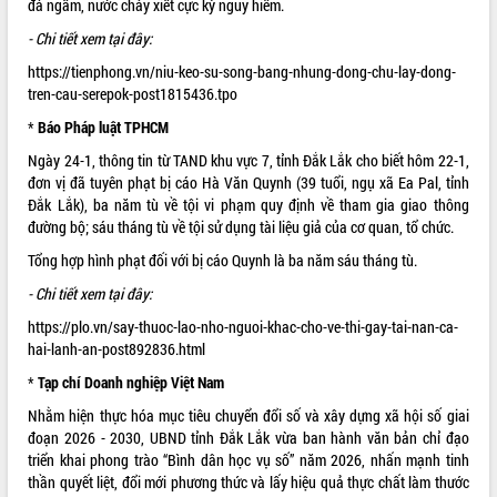
đá ngầm, nước chảy xiết cực kỳ nguy hiểm.
Xây dựng nông thôn mới: Nâng cao đời
sống người dân từ những mô hình thiết
- Chi tiết xem tại đây:
thực
https://tienphong.vn/niu-keo-su-song-bang-nhung-dong-chu-lay-dong-
Quyết liệt tháo gỡ vướng mắc, đẩy
tren-cau-serepok-post1815436.tpo
nhanh tiến độ các dự án trọng điểm
trong Khu kinh tế Nam Phú Yên
*
Báo Pháp luật TPHCM
Hòn Yến phát triển du lịch gắn với bảo
Ngày 24-1, thông tin từ TAND khu vực 7, tỉnh
Đắk Lắk
cho biết hôm 22-1,
tồn biển
đơn vị đã tuyên phạt bị cáo Hà Văn Quynh (39 tuổi, ngụ xã Ea Pal, tỉnh
Lấy ý kiến điều chỉnh Quy hoạch tỉnh
Đắk Lắk), ba năm tù về tội vi phạm quy định về tham gia
giao thông
Đắk Lắk thời kỳ 2021-2030, tầm nhìn
đường bộ
; sáu tháng tù về tội sử dụng tài liệu giả của cơ quan, tổ chức.
đến năm 2050
Tổng hợp hình phạt đối với bị cáo Quynh là ba năm sáu tháng tù.
Phát động chiến dịch 30 ngày đêm
- Chi tiết xem tại đây:
giải phóng mặt bằng Tuyến đường bộ
ven biển
https://plo.vn/say-thuoc-lao-nho-nguoi-khac-cho-ve-thi-gay-tai-nan-ca-
Đắk Lắk nỗ lực thúc đẩy tăng trưởng
hai-lanh-an-post892836.html
kinh tế từ 10% trở lên trong Quý
*
Tạp chí Doanh nghiệp Việt Nam
II/2026
Nhằm hiện thực hóa mục tiêu chuyển đổi số và xây dựng xã hội số giai
Đắk Lắk ký kết thỏa thuận hợp tác về
đoạn 2026 - 2030, UBND tỉnh Đắk Lắk vừa ban hành văn bản chỉ đạo
chuyển đổi số giai đoạn 2026 – 2030
triển khai phong trào “Bình dân học vụ số” năm 2026, nhấn mạnh tinh
với Tập đoàn Bưu chính Viễn thông
thần quyết liệt, đổi mới phương thức và lấy hiệu quả thực chất làm thước
Việt Nam