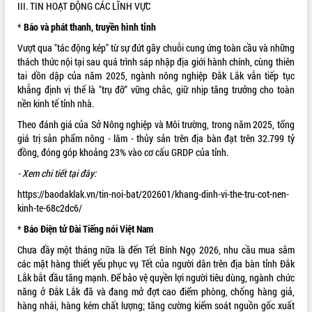
món ăn từ sầu riêng
III. TIN HOẠT ĐỘNG CÁC LĨNH VỰC
Đắk Lắk công bố Quy hoạch và xúc
*
Báo và phát thanh, truyền hình tỉnh
tiến đầu tư tỉnh
Vượt qua "tác động kép" từ sự đứt gãy chuỗi cung ứng toàn cầu và những
Ngành cá ngừ Đắk Lắk chủ động thích
thách thức nội tại sau quá trình sáp nhập địa giới hành chính, cùng thiên
ứng để giữ vững thị trường xuất khẩu
tai dồn dập của năm 2025, ngành nông nghiệp Đắk Lắk vẫn tiếp tục
Diễn đàn Kinh tế tư nhân Việt Nam đột
khẳng định vị thế là "trụ đỡ" vững chắc, giữ nhịp tăng trưởng cho toàn
phá cơ chế - Hợp tác công tư
nền kinh tế tỉnh nhà.
Đề án 06 tạo bước ngoặt đột phá trong
Theo đánh giá của Sở Nông nghiệp và Môi trường, trong năm 2025, tổng
cải cách hành chính tỉnh Đắk Lắk
giá trị sản phẩm nông - lâm - thủy sản trên địa bàn đạt trên 32.799 tỷ
Kết nối tour, đẩy mạnh chuyển đổi số
đồng, đóng góp khoảng 23% vào cơ cấu GRDP của tỉnh.
để phát triển du lịch Đắk Lắk
- Xem chi tiết tại đây:
Khởi động Dự án Đầu tư xây dựng hạ
tầng kỹ thuật Cụm công nghiệp Tân
https://baodaklak.vn/tin-noi-bat/202601/khang-dinh-vi-the-tru-cot-nen-
Tiến
kinh-te-68c2dc6/
Gặp mặt các cơ quan báo chí nhân Kỷ
*
Báo Điện tử Đài Tiếng nói Việt Nam
niệm 101 năm Ngày Báo chí Cách
Chưa đầy một tháng nữa là đến Tết Bính Ngọ 2026, nhu cầu mua sắm
mạng Việt Nam
các mặt hàng thiết yếu phục vụ Tết của người dân trên địa bàn tỉnh Đắk
Đắk Lắk sơ kết 4 năm triển khai thực
Lắk bắt đầu tăng mạnh. Để bảo vệ quyền lợi người tiêu dùng, ngành chức
hiện Đề án 06 của Chính phủ
năng ở Đắk Lắk đã và đang mở đợt cao điểm phòng, chống hàng giả,
Họp báo thông tin về Hội nghị Công bố
hàng nhái, hàng kém chất lượng; tăng cường kiểm soát nguồn gốc xuất