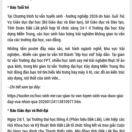
*
Báo Tuổi trẻ
VIDEO
Tại Chương trình tư vấn tuyển sinh - hướng nghiệp 2026 do báo
Tuổi Trẻ
,
Vụ Giáo dục đại học (Bộ Giáo dục và Đào tạo), Sở Giáo dục và Đào tạo,
Tỉnh Đoàn Đắk Lắk phối hợp tổ chức sáng 24-1 ở Trường đại học Xây
dựng Miền Trung, các học sinh hào hứng trải nghiệm không gian tư vấn
của các trường đại học, cao đẳng.
Những tấm poster đầy màu sắc, mô hình ngành nghề, khu vực trải
nghiệm… khiến các gian tư vấn trở thành "lớp học mở" hấp dẫn. Tại gian
tư vấn Trường đại học FPT, nhiều học sinh say mê trải nghiệm thực tế ảo
qua kính, trong khi gian tư vấn Trường đại học Xây dựng Miền Trung thu
Khám bệnh, cấp phát thuốc miễn phí
hút đông đảo bạn trẻ tìm hiểu khi trưng bày máy ô tô, các đồ án kiến trúc
và tặng quà người dân xã Cư Pui
xây dựng, nội thất của sinh viên…
Hội nghị UBND tỉnh Đắk Lắk thường kỳ
tháng 7/2026
- Chi tiết xem tại đây:
Lễ truy tặng danh hiệu “Bà Mẹ Việt
https://tuoitre.vn/hoc-sinh-me-cac-gian-tu-van-tuyen-sinh-vua-duoc-giai-
Nam Anh hùng” và trao Huân chương
dap-vua-nhan-qua-20260124113810977.htm
Lao động
*
Báo Giáo dục và thời đại
ALBUM ẢNH
UBND tỉnh Đắk Lắk triển khai nhiệm
vụ 6 tháng cuối năm 2026
Ngày 24/1, tại Trường Đại học Đông Á (Phân hiệu Đắk Lắk), Liên hiệp các
Hội Khoa học và Kỹ thuật tỉnh Đắk Lắk tổ chức tổng kết và trao giải Cuộc
Kỳ họp thứ Hai, Hội đồng nhân dân
thi Sáng tạo dành cho Thanh thiếu niên, Nhi đồng tỉnh Đắk Lắk lần thứ
tỉnh khóa XI quyết nghị nhiều nội dung