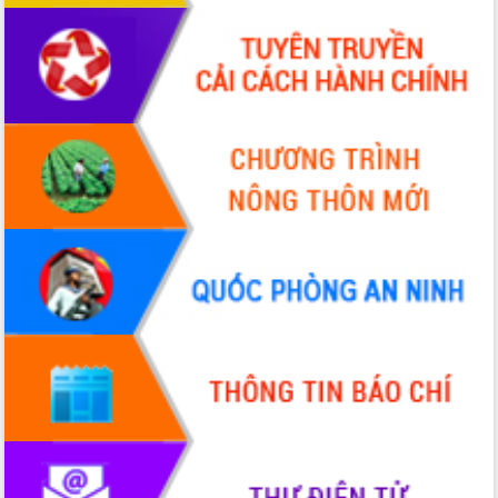
quốc phòng, quân sự địa phương năm
2026
Đắk Lắk tập trung toàn lực khắc phục
tồn tại IUU, sẵn sàng làm việc với
Đoàn thanh tra EC
Chủ tịch UBND tỉnh Tạ Anh Tuấn thăm,
chúc mừng các bệnh viện nhân Ngày
Thầy thuốc Việt Nam
Rộn ràng lễ hội truyền thống Sông
nước Đà Nông lần thứ I năm 2026
Kỳ họp Chuyên đề lần thứ Năm, HĐND
tỉnh Đắk Lắk thông qua các nghị quyết
quan trọng
Thống nhất danh sách giới thiệu ứng
cử đại biểu Quốc hội khoá XVI và đại
biểu HĐND tỉnh Đắk Lắk, nhiệm kỳ
2026-2031
Phát động hai phong trào thi đua quan
trọng trong kỷ nguyên mới
Hội nghị lần thứ tư Ban Chỉ đạo công