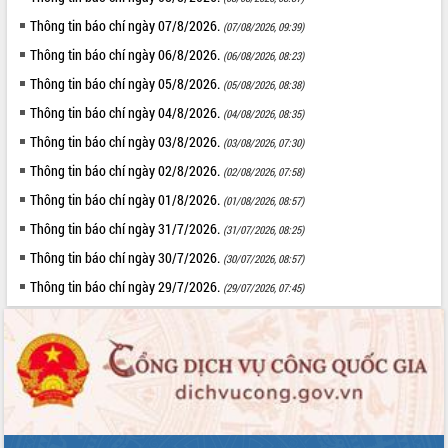
cấp xã
Thông tin báo chí ngày 07/8/2026.
(07/08/2026, 09:39)
Đắk Lắk phát động hưởng ứng Ngày
Thông tin báo chí ngày 06/8/2026.
Quyền của người tiêu dùng Việt Nam
(06/08/2026, 08:23)
2026
Thông tin báo chí ngày 05/8/2026.
(05/08/2026, 08:38)
Đẩy mạnh cải cách hành chính, quyết
Thông tin báo chí ngày 04/8/2026.
(04/08/2026, 08:35)
tâm đạt được mục tiêu tăng trưởng
Thông tin báo chí ngày 03/8/2026.
hai con số trong năm 2026
(03/08/2026, 07:30)
Tổ chức trang trọng Lễ hội Đền thờ
Thông tin báo chí ngày 02/8/2026.
(02/08/2026, 07:58)
Lương Văn Chánh năm 2026
Thông tin báo chí ngày 01/8/2026.
(01/08/2026, 08:57)
Phó Bí thư Tỉnh ủy Đắk Lắk Đỗ Hữu
Thông tin báo chí ngày 31/7/2026.
(31/07/2026, 08:25)
Huy giữ chức Bí thư Đảng ủy Ủy Ban
Nhân dân tỉnh
Thông tin báo chí ngày 30/7/2026.
(30/07/2026, 08:57)
Bệnh án điện tử thúc đẩy chuyển đổi
Thông tin báo chí ngày 29/7/2026.
(29/07/2026, 07:45)
số y tế tại Đắk Lắk
Chuyển đổi số thư viện: Mở rộng
không gian tri thức trong thời đại số
Đánh giá, rút kinh nghiệm công tác tổ
chức diễn tập trước ngày bầu cử
Chương trình “Gặp gỡ hữu nghị –
Friendship Meeting New Year 2026”