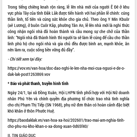
Trong tiếng chiêng knah rộn ràng, lễ lên nhà mới của người Ê Đê ở khu
ĐIỂM TIN VĂN BẢN
vực phía Tây của tỉnh Đắk Lắk được tiến hành với hai phần lễ chính: cúng
thần linh, tổ tiên và cúng sức khỏe cho gia chủ. Theo ông Y Min Kbuôr
QUY HOẠCH - KẾ HOẠCH
(aê Lương), ở buôn Cuôr Kắp, phường Tân An, lễ lên nhà mới là nghi thức
công nhận ngôi nhà đã hoàn thành và cầu mong sự che chở của thần
linh: “Ngôi nhà đã thành hình thì người ta sẽ làm lễ cúng để cầu cho thần
linh phù hộ cho ngôi nhà và gia chủ đều được bình an, mạnh khỏe, ăn
nên làm ra, cuộc sống bền vững đủ đầy”.
- Chi tiết xem tại đây:
https://vov.vn/van-hoa/doc-dao-nghi-le-len-nha-moi-cua-nguoi-e-de-o-
dak-lak-post1263869.vov
* Báo và phát thanh, truyền hình tỉnh
Ngày 24/1, tại xã Đồng Xuân, Hội LHPN tỉnh phối hợp với Hội Nữ doanh
nhân Phú Yên và chính quyền địa phương tổ chức trao nhà tình nghĩa
cho chị Phạm Thị Tiếp (SN 1968), phụ nữ đơn thân có hoàn cảnh đặc biệt
khó khăn ở thôn Phước Huệ.
https://baodaklak.vn/van-hoa-xa-hoi/202601/trao-mai-am-nghia-tinh-
cho-phu-nu-kho-khan-o-xa-dong-xuan-0d65f40/
II. TIN GIÁO DỤC