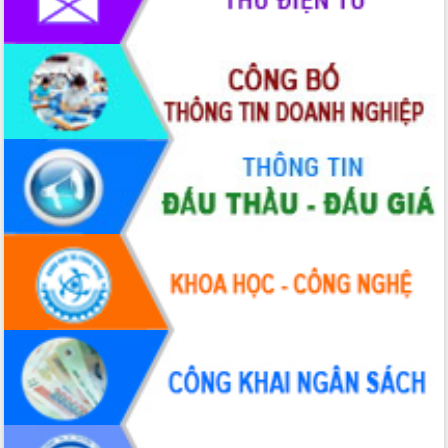
tác bầu cử tỉnh Đắk Lắk
Hội nghị Báo cáo viên Trung ương
tháng 01/2026
Phó Thủ tướng Hồ Quốc Dũng đánh giá
cao kết quả Chiến dịch Quang Trung
tại Đắk Lắk
Hội nghị Ban Chấp hành Đảng bộ tỉnh
Đắk Lắk lần thứ 2 (mở rộng)
Tập trung giải phóng mặt bằng, đẩy
nhanh tiến độ Tuyến đường bộ ven
biển
Gỡ khó, khởi công xây dựng, sửa chữa
toàn bộ nhà ở cho hộ dân đúng tiến độ
đề ra
UBND tỉnh Đắk Lắk tổng kết công tác
quốc phòng, quân sự địa phương năm
2025
Tập trung triển khai quyết liệt, đồng bộ
các giải pháp nhằm thực hiện hiệu quả
các nhiệm vụ đề ra năm 2025
Phát huy vai trò của người có uy tín