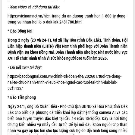
Hội thảo khoa học “Giải pháp thúc đẩy
- Xem video và nội dung tại đây:
phát triển nền kinh tế xanh tại tỉnh
https://vietnamnet.vn/hien-trang-du-an-duong-tranh-hon-1-800-ty-dong-
Đắk Lắk”
trong-vu-nhan-hoi-lo-o-dak-lak-2481780.html
Tăng cường giám sát, đôn đốc thực
*
Báo Đồng Nai
hiện nhiệm vụ quản lý tài sản công
hàng tuần
Trong 2 ngày (23 và 24-1), tại xã Tây Hòa (tỉnh Đắk Lắk), Tỉnh đoàn, Hội
Tháo gỡ những vướng mắc, đẩy mạnh
Liên hiệp thanh niên (LHTN) Việt Nam tỉnh phối hợp với Đoàn Thanh niên
công tác cải cách thủ tục hành chính
Bệnh viện Đa khoa Đồng Nai, Đoàn Thanh niên Kho bạc Nhà nước khu vực
tại Trung tâm Phục vụ hành chính
XVII tổ chức Hành trình vì sức khỏe người cao tuổi năm 2026.
công tỉnh
- Chi tiết xem tại đây:
Đắk Lắk: Tôn vinh 46 giải pháp tại Hội
https://baodongnai.com.vn/chinh-tri/doan-the/202601/tuoi-tre-dong-
thi Sáng tạo Kỹ thuật 2024 - 2025
nai-to-chuc-hanh-trinh-vi-suc-khoe-nguoi-cao-tuoi-tai-tinh-dak-lak-
Đắk Lắk rà soát, điều chỉnh Đề án 190
52f1132/
về phát triển nuôi trồng thủy sản
*
Báo Tiền phong
Phó Chủ tịch UBND tỉnh Đắk Lắk
Trương Công Thái kiểm tra thực địa
Ngày 24/1, ông Đỗ Xuân Hiếu - Phó Chủ tịch UBND xã Hòa Phú, tỉnh Đắk
Dự án cao tốc Khánh Hòa - Buôn Ma
Lắk cho biết, địa phương đã triển khai lắp đặt hệ thống camera AI và các
Thuột
biển báo tuyên truyền đặc biệt tại cầu 14 (
cầu Sêrêpốk).
Đây là nơi từng
Định vị cà phê Việt Nam như một “di
chứng kiến nhiều vụ nhảy cầu tự tử, để lại nỗi đau khôn nguôi cho thân
sản sống” trong dòng chảy toàn cầu
nhân và gây áp lực lớn cho lực lượng cứu hộ do địa hình lòng sông nhiều