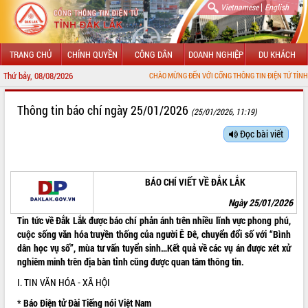
|
Vietnamese
English
TRANG CHỦ
CHÍNH QUYỀN
CÔNG DÂN
DOANH NGHIỆP
DU KHÁCH
Thứ bảy, 08/08/2026
CHÀO MỪNG ĐẾN VỚI CỔNG THÔNG TIN ĐIỆN TỬ TỈNH ĐẮK LẮK
GIỚI THIỆU
Thông tin báo chí ngày 25/01/2026
(25/01/2026, 11:19)
LÃNH ĐẠO UBND TỈNH
Đọc bài viết
TIN TỨC SỰ KIỆN
BÁO CHÍ VIẾT VỀ ĐẮK LẮK
SỞ, BAN, NGÀNH
Ngày 25/01/2026
UBND CÁC XÃ, PHƯỜNG
Tin t
ức về Đắk Lắk được báo chí phản ánh trên nhiều lĩnh vực phong phú,
cuộc sống văn hóa truyền thống của người Ê Đê, chuyển đổi số với
“Bình
THÔNG TIN CHỈ ĐẠO ĐIỀU HÀNH
dân học vụ số”
, mùa tư vấn tuyển sinh…Kết quả về các vụ án được xét xử
nghiêm minh trên địa bàn tỉnh cũng được quan tâm thông tin.
HỆ THỐNG VĂN BẢN
I. TIN VĂN HÓA - XÃ HỘI
VĂN BẢN HĐND TỈNH
*
Báo Điện tử Đài Tiếng nói Việt Nam