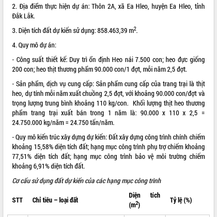
2. Địa điểm thực hiện dự án: Thôn 2A, xã Ea Hleo, huyện Ea Hleo, tỉnh
ĐIỂM TIN VĂN BẢN
Đắk Lắk.
2
3. Diện tích đất dự kiến sử dụng: 858.463,39 m
.
QUY HOẠCH - KẾ HOẠCH
4. Quy mô dự án:
- Công suất thiết kế: Duy trì ổn định Heo nái 7.500 con; heo đực giống
200 con; heo thịt thương phẩm 90.000 con/1 đợt, mỗi năm 2,5 đợt.
- Sản phẩm, dịch vụ cung cấp: Sản phẩm cung cấp của trang trại là thịt
heo, dự tính mỗi năm xuất chuồng 2,5 đợt, với khoảng 90.000 con/đợt và
trọng lượng trung bình khoảng 110 kg/con. Khối lượng thịt heo thương
phẩm trang trại xuất bán trong 1 năm là: 90.000 x 110 x 2,5 =
24.750.000 kg/năm = 24.750 tấn/năm.
- Quy mô kiến trúc xây dựng dự kiến: Đất xây dựng công trình chính chiếm
khoảng 15,58% diện tích đất; hạng mục công trình phụ trợ chiếm khoảng
77,51% diện tích đất; hạng mục công trình bảo vệ môi trường chiếm
khoảng 6,91% diện tích đất.
Cơ cấu sử dụng đất dự kiến của các hạng mục công trình
Diện tích
STT
Chỉ tiêu – loại đất
Tỷ lệ (%)
2
(m
)