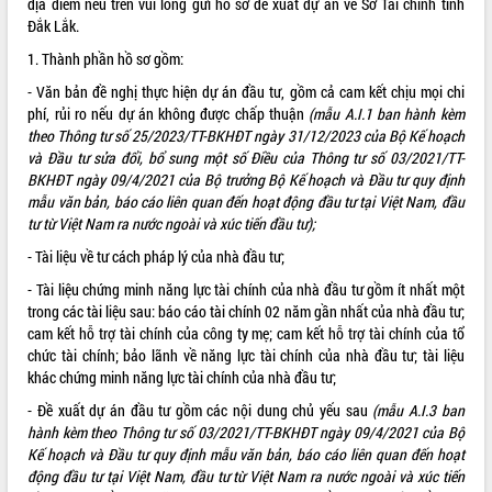
địa điểm nêu trên vui lòng gửi hồ sơ đề xuất dự án về Sở Tài chính tỉnh
phá cơ chế - Hợp tác công tư
Đắk Lắk.
Đề án 06 tạo bước ngoặt đột phá trong
1. Thành phần hồ sơ gồm:
cải cách hành chính tỉnh Đắk Lắk
Kết nối tour, đẩy mạnh chuyển đổi số
- Văn bản đề nghị thực hiện dự án đầu tư, gồm cả cam kết chịu mọi chi
để phát triển du lịch Đắk Lắk
phí, rủi ro nếu dự án không được chấp thuận
(mẫu A.I.1 ban hành kèm
theo
Thông tư số 25/2023/TT-BKHĐT ngày 31/12/2023 của Bộ Kế hoạch
Khởi động Dự án Đầu tư xây dựng hạ
và Đầu tư sửa đổi, bổ sung một số Điều của Thông tư số 03/2021/TT-
tầng kỹ thuật Cụm công nghiệp Tân
BKHĐT ngày 09/4/2021 của Bộ trưởng Bộ Kế hoạch và Đầu tư quy định
Tiến
mẫu văn bản, báo cáo liên quan đến hoạt động đầu tư tại Việt Nam, đầu
Gặp mặt các cơ quan báo chí nhân Kỷ
tư từ Việt Nam ra nước ngoài và xúc tiến đầu tư
);
niệm 101 năm Ngày Báo chí Cách
mạng Việt Nam
- Tài liệu về tư cách pháp lý của nhà đầu tư;
Đắk Lắk sơ kết 4 năm triển khai thực
- Tài liệu chứng minh năng lực tài chính của nhà đầu tư gồm ít nhất một
hiện Đề án 06 của Chính phủ
trong các tài liệu sau: báo cáo tài chính 02 năm gần nhất của nhà đầu tư;
Họp báo thông tin về Hội nghị Công bố
cam kết hỗ trợ tài chính của công ty mẹ; cam kết hỗ trợ tài chính của tổ
Quy hoạch và Xúc tiến đầu tư tỉnh Đắk
chức tài chính; bảo lãnh về năng lực tài chính của nhà đầu tư; tài liệu
Lắk
khác chứng minh năng lực tài chính của nhà đầu tư;
Khơi thông điểm nghẽn, đẩy nhanh
- Đề xuất dự án đầu tư gồm các nội dung chủ yếu sau
(mẫu A.I.3 ban
giải ngân vốn khắc phục thiên tai
hành kèm theo
Thông tư số 03/2021/TT-BKHĐT ngày 09/4/2021 của Bộ
HĐND tỉnh thông qua điều chỉnh Quy
Kế hoạch và Đầu tư quy định mẫu văn bản, báo cáo liên quan đến hoạt
hoạch tỉnh thời kỳ 2021-2030
động đầu tư tại Việt Nam, đầu tư từ Việt Nam ra nước ngoài và xúc tiến