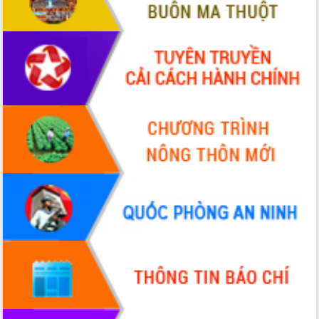
Chuyển đổi số 'mở đường' cho nông
nghiệp Đắk Lắk tăng trưởng bứt phá
Triển khai đồng bộ đo đạc, lập hồ sơ
địa chính, hoàn thiện cơ sở dữ liệu đất
đai
Ứng dụng sinh trắc học - Bước tiến
trong hành trình chuyển đổi số tại Đắk
Lắk
Đắk Lắk nâng cao hiệu quả công tác
Đảng từ Sổ tay đảng viên điện tử
Đắk Lắk đẩy mạnh nuôi biển công
nghệ, hướng tới phát triển thủy sản
bền vững
Tập huấn nâng cao năng lực triển khai
chuyển đổi số cho cán bộ, công chức
cấp xã
Đắk Lắk phát động hưởng ứng Ngày
Quyền của người tiêu dùng Việt Nam
2026
Đẩy mạnh cải cách hành chính, quyết
tâm đạt được mục tiêu tăng trưởng