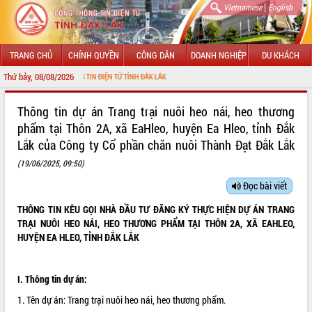
|
Vietnamese
English
TRANG CHỦ
CHÍNH QUYỀN
CÔNG DÂN
DOANH NGHIỆP
DU KHÁCH
Thứ bảy, 08/08/2026
ỚI CỔNG THÔNG TIN ĐIỆN TỬ TỈNH ĐẮK LẮK
GIỚI THIỆU
Thông tin dự án Trang trại nuôi heo nái, heo thương
phẩm tại Thôn 2A, xã EaHleo, huyện Ea Hleo, tỉnh Đắk
LÃNH ĐẠO UBND TỈNH
Lắk của Công ty Cổ phần chăn nuôi Thành Đạt Đắk Lắk
TIN TỨC SỰ KIỆN
(19/06/2025, 09:50)
Đọc bài viết
SỞ, BAN, NGÀNH
THÔNG TIN KÊU GỌI NHÀ ĐẦU TƯ
ĐĂNG KÝ THỰC HIỆN DỰ ÁN TRANG
UBND CÁC XÃ, PHƯỜNG
TRẠI NUÔI HEO NÁI, HEO THƯƠNG PHẨM TẠI THÔN 2A, XÃ EAHLEO,
HUYỆN EA HLEO, TỈNH ĐẮK LẮK
THÔNG TIN CHỈ ĐẠO ĐIỀU HÀNH
HỆ THỐNG VĂN BẢN
I. Thông tin dự án:
1. Tên dự án: Trang trại nuôi heo nái, heo thương phẩm.
VĂN BẢN HĐND TỈNH