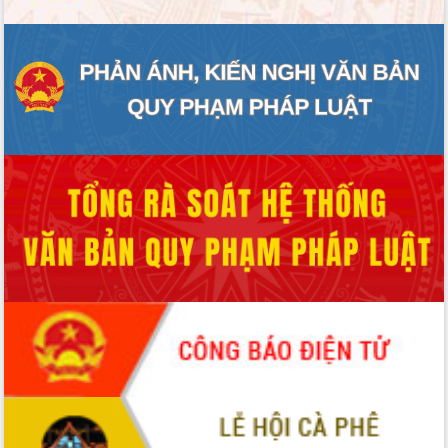
Tập huấn ứng dụng trí tuệ nhân tạo (AI)
trong thương mại điện tử năm 2026
Đoàn đại biểu Quốc hội tỉnh Đắk Lắk
trao đổi thông tin trước Kỳ họp thứ
nhất, Quốc hội khóa XVI
Quyết liệt cải cách hành chính, khơi
thông nguồn lực phát triển
Nâng cao hiệu lực, hiệu quả HĐND
tỉnh thông qua hiện đại hóa hành chính
Xã Ea Phê gắn cải cách hành chính với
chuyển đổi số
Phó Chủ tịch Thường trực UBND tỉnh
Hồ Thị Nguyên Thảo làm việc tại Trung
tâm Phục vụ hành chính công xã Ea
Phê
Xây dựng nền hành chính số đồng
hành cùng nông dân dân, doanh nghiệp
Giai đoạn 2026-2030, Đắk Lắk phấn
đấu có 77% xã đạt chuẩn nông thôn
mới