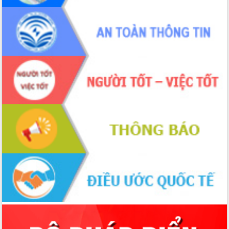
2026-2031
Đảm bảo cuộc bầu cử đại biểu Quốc
hội và đại biểu HĐND các cấp diễn ra
an toàn, hiệu quả, đúng quy định
Thủ tướng Chính phủ Phạm Minh Chính
kiểm tra, chỉ đạo hoàn thành các dự
án cao tốc và thăm khu tái định cư tại
Đắk Lắk
Sôi nổi Hội đua ngựa truyền thống Gò
Thì Thùng mừng Xuân Bính Ngọ 2026
Lãnh đạo tỉnh dâng hương tưởng niệm
tại Đập Đồng Cam đầu Xuân Bính Ngọ
Ngành nông nghiệp phấn đấu tăng
trưởng đạt 5,86% trong năm 2026
UBND tỉnh Đắk Lắk triển khai công tác
quốc phòng, quân sự địa phương năm
2026
Đắk Lắk tập trung toàn lực khắc phục
tồn tại IUU, sẵn sàng làm việc với
Đoàn thanh tra EC
Chủ tịch UBND tỉnh Tạ Anh Tuấn thăm,