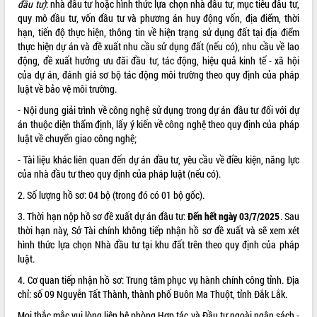
đầu tư
)
: nhà đầu tư hoặc hình thức lựa chọn nhà đầu tư, mục tiêu đầu tư,
Hội thảo góp ý hồ sơ điều chỉnh quy
quy mô đầu tư, vốn đầu tư và phương án huy động vốn, địa điểm, thời
hoạch tỉnh Đắk Lắk thời kỳ 2021-2030,
hạn, tiến độ thực hiện, thông tin về hiện trạng sử dụng đất tại địa điểm
tầm nhìn đến năm 2050
thực hiện dự án và đề xuất nhu cầu sử dụng đất (nếu có), nhu cầu về lao
Nâng cao hiệu quả hoạt động của các
động, đề xuất hưởng ưu đãi đầu tư, tác động, hiệu quả kinh tế - xã hội
doanh nghiệp nhà nước
của dự án, đánh giá sơ bộ tác động môi trường theo quy định của pháp
Hội nghị triển khai kết nối mạng
luật về bảo vệ môi trường.
truyền số liệu chuyên dùng phục vụ cơ
- Nội dung giải trình về công nghệ sử dụng trong dự án đầu tư đối với dự
quan Đảng, Nhà nước
án thuộc diện thẩm định, lấy ý kiến về công nghệ theo quy định của pháp
Lễ phát động chuỗi hoạt động chung
luật về chuyển giao công nghệ;
tay làm sạch môi trường
- Tài liệu khác liên quan đến dự án đầu tư, yêu cầu về điều kiện, năng lực
Xã Ea Kar bước chuyển mình trong
của nhà đầu tư theo quy định của pháp luật (nếu có).
công tác cải cách hành chính mô hình
mới
2. Số lượng hồ sơ: 04 bộ (trong đó có 01 bộ gốc).
UBND tỉnh họp báo định kỳ tháng 4
3. Thời hạn nộp hồ sơ đề xuất dự án đầu tư:
Đến hết ngày 03/7/2025
.
Sau
năm 2026
thời hạn này, Sở Tài chính không tiếp nhận hồ sơ đề xuất và sẽ xem xét
Hội thảo khoa học “Giải pháp thúc đẩy
hình thức lựa chọn Nhà đầu tư tại khu đất trên theo quy định của pháp
phát triển nền kinh tế xanh tại tỉnh
luật.
Đắk Lắk”
4. Cơ quan tiếp nhận hồ sơ: Trung tâm phục vụ hành chính công tỉnh. Địa
Tăng cường giám sát, đôn đốc thực
chỉ: số 09 Nguyễn Tất Thành, thành phố Buôn Ma Thuột, tỉnh Đắk Lắk.
hiện nhiệm vụ quản lý tài sản công
hàng tuần
Mọi thắc mắc vui lòng liên hệ phòng Hợp tác và Đầu tư ngoài ngân sách -