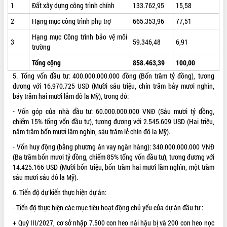
1
Đất xây dựng công trình chính
133.762,95
15,58
VIDEO
2
Hạng mục công trình phụ trợ
665.353,96
77,51
Loading the player...
Hạng mục Công trình bảo vệ môi
3
59.346,48
6,91
trường
Khám bệnh, cấp phát thuốc miễn phí
và tặng quà người dân xã Cư Pui
Tổng cộng
858.463,39
100,00
Hội nghị UBND tỉnh Đắk Lắk thường kỳ
5. Tổng vốn đầu tư: 400.000.000.000 đồng (Bốn trăm tỷ đồng), tương
tháng 7/2026
đương với 16.970.725 USD (Mười sáu triệu, chín trăm bảy mươi nghìn,
Lễ truy tặng danh hiệu “Bà Mẹ Việt
bảy trăm hai mươi lắm đô la Mỹ), trong đó:
Nam Anh hùng” và trao Huân chương
- Vốn góp của nhà đầu tư: 60.000.000.000 VNĐ (Sáu mươi tỷ đồng,
Lao động
chiếm 15% tổng vốn đầu tư), tương đương với 2.545.609 USD (Hai triệu,
ALBUM ẢNH
UBND tỉnh Đắk Lắk triển khai nhiệm
năm trăm bốn mươi lăm nghìn, sáu trăm lẻ chín đô la Mỹ).
vụ 6 tháng cuối năm 2026
- Vốn huy động (bằng phương án vay ngân hàng): 340.000.000.000 VNĐ
Kỳ họp thứ Hai, Hội đồng nhân dân
(Ba trăm bốn mươi tỷ đồng, chiếm 85% tổng vốn đầu tư), tương đương với
tỉnh khóa XI quyết nghị nhiều nội dung
14.425.166 USD (Mười bốn triệu, bốn trăm hai mươi lăm nghìn, một trăm
quan trọng
sáu mươi sáu đô la Mỹ).
Bí thư Tỉnh ủy Lương Nguyễn Minh
6. Tiến độ dự kiến thực hiện dự án:
Triết thăm, tặng quà người có công với
cách mạng
- Tiến độ thực hiện các mục tiêu hoạt động chủ yếu của dự án đầu tư :
Rà soát, hoàn thiện hệ thống thiết chế
+ Quý III/2027, cơ sở nhập 7.500 con heo nái hậu bị và 200 con heo nọc
văn hóa, thể thao đáp ứng yêu cầu
LIÊN KẾT WEB