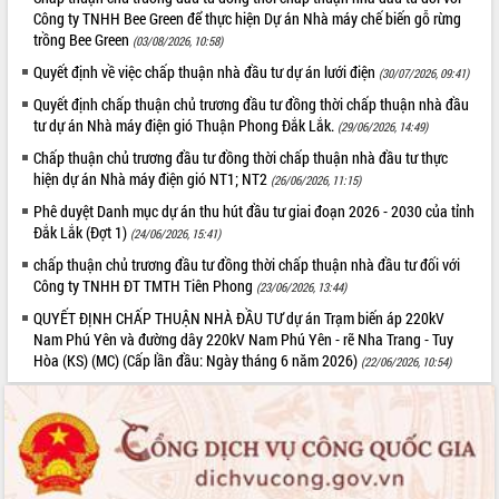
Hòn Yến phát triển du lịch gắn với bảo
Công ty TNHH Bee Green để thực hiện Dự án Nhà máy chế biến gỗ rừng
tồn biển
trồng Bee Green
(03/08/2026, 10:58)
Lấy ý kiến điều chỉnh Quy hoạch tỉnh
Quyết định về việc chấp thuận nhà đầu tư dự án lưới điện
(30/07/2026, 09:41)
Đắk Lắk thời kỳ 2021-2030, tầm nhìn
đến năm 2050
Quyết định chấp thuận chủ trương đầu tư đồng thời chấp thuận nhà đầu
tư dự án Nhà máy điện gió Thuận Phong Đắk Lắk.
(29/06/2026, 14:49)
Phát động chiến dịch 30 ngày đêm
giải phóng mặt bằng Tuyến đường bộ
Chấp thuận chủ trương đầu tư đồng thời chấp thuận nhà đầu tư thực
ven biển
hiện dự án Nhà máy điện gió NT1; NT2
(26/06/2026, 11:15)
Đắk Lắk nỗ lực thúc đẩy tăng trưởng
Phê duyệt Danh mục dự án thu hút đầu tư giai đoạn 2026 - 2030 của tỉnh
kinh tế từ 10% trở lên trong Quý
Đắk Lắk (Đợt 1)
(24/06/2026, 15:41)
II/2026
chấp thuận chủ trương đầu tư đồng thời chấp thuận nhà đầu tư đối với
Đắk Lắk ký kết thỏa thuận hợp tác về
Công ty TNHH ĐT TMTH Tiên Phong
(23/06/2026, 13:44)
chuyển đổi số giai đoạn 2026 – 2030
QUYẾT ĐỊNH CHẤP THUẬN NHÀ ĐẦU TƯ dự án Trạm biến áp 220kV
với Tập đoàn Bưu chính Viễn thông
Nam Phú Yên và đường dây 220kV Nam Phú Yên - rẽ Nha Trang - Tuy
Việt Nam
Hòa (KS) (MC) (Cấp lần đầu: Ngày tháng 6 năm 2026)
(22/06/2026, 10:54)
Thứ trưởng Bộ Y tế làm việc với tỉnh
Đắk Lắk về phát triển nhân lực y tế
cho trạm y tế cấp xã
Du lịch Đắk Lắk nâng tầm trải nghiệm
du khách thông qua Hệ thống cơ sở dữ
liệu và Bản đồ số