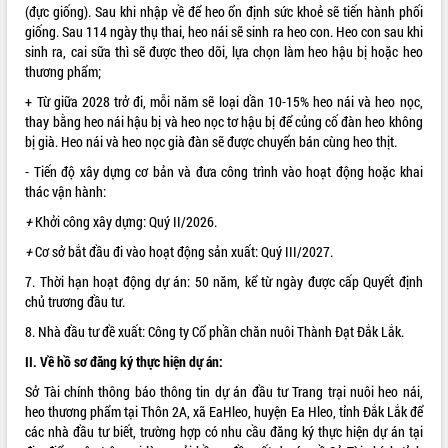
(đực giống). Sau khi nhập về để heo ổn định sức khoẻ sẽ tiến hành phối
phát triển mới
giống. Sau 114 ngày thụ thai, heo nái sẽ sinh ra heo con. Heo con sau khi
Thường trực HĐND tỉnh Đắk Lắk gặp
sinh ra, cai sữa thì sẽ được theo dõi, lựa chọn làm heo hậu bị hoặc heo
mặt Đoàn chuyên gia y tế TP. Hồ Chí
thương phẩm;
Minh
THỐNG KÊ TRUY CẬP
+ Từ giữa 2028 trở đi, mỗi năm sẽ loại dần 10-15% heo nái và heo nọc,
Lễ truy điệu và an táng hài cốt liệt sĩ
thay bằng heo nái hậu bị và heo nọc tơ hậu bị để củng cố đàn heo không
tại Nghĩa trang Liệt sĩ xã Sơn Hòa
Hôm nay:
17956
bị già. Heo nái và heo nọc già đàn sẽ được chuyển bán cùng heo thịt.
Bàn giải pháp tháo gỡ khó khăn trong
Tất cả:
66063279
- Tiến độ xây dựng cơ bản và đưa công trình vào hoạt động hoặc khai
xuất khẩu sầu riêng và triển khai quy
thác vận hành:
định EUDR
Thứ trưởng Bộ Nông nghiệp và Môi
+
Khởi công xây dựng: Quý II/2026.
trường Nguyễn Hoàng Hiệp khảo sát
+
Cơ sở bắt đầu đi vào hoạt động sản xuất: Quý III/2027.
vùng trồng và doanh nghiệp đóng gói
sầu riêng tại Đắk Lắk
7. Thời hạn hoạt động dự án: 50 năm, kể từ ngày được cấp Quyết định
chủ trương đầu tư.
Trình diễn nghệ thuật chế biến các
món ăn từ sầu riêng
8. Nhà đầu tư đề xuất: Công ty Cổ phần chăn nuôi Thành Đạt Đắk Lắk.
Đắk Lắk công bố Quy hoạch và xúc
II. Về hồ sơ đăng ký thực hiện dự án:
tiến đầu tư tỉnh
Sở Tài chính thông báo thông tin dự án đầu tư Trang trại nuôi heo nái,
Ngành cá ngừ Đắk Lắk chủ động thích
heo thương phẩm tại Thôn 2A, xã EaHleo, huyện Ea Hleo, tỉnh Đắk Lắk để
ứng để giữ vững thị trường xuất khẩu
các nhà đầu tư biết, trường hợp có nhu cầu đăng ký thực hiện dự án tại
Diễn đàn Kinh tế tư nhân Việt Nam đột