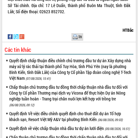
Sở Tài chính. Địa chỉ: 17 Lê Duẩn, thành phố Buôn Ma Thuột, tỉnh Đắk
Tháo gỡ những vướng mắc, đẩy mạnh
Lắk; Số điện thoại: 02623 852702.
công tác cải cách thủ tục hành chính
tại Trung tâm Phục vụ hành chính
công tỉnh
HTBắc
Đắk Lắk: Tôn vinh 46 giải pháp tại Hội
In
thi Sáng tạo Kỹ thuật 2024 - 2025
Đắk Lắk rà soát, điều chỉnh Đề án 190
Các tin khác
về phát triển nuôi trồng thủy sản
Phó Chủ tịch UBND tỉnh Đắk Lắk
Quyết định chấp thuận điều chỉnh chủ trương đầu tư dự án Xây dựng nhà
Trương Công Thái kiểm tra thực địa
máy xử lý rác thải tại thành phố Tuy Hòa, tỉnh Phú Yên (nay là phường
Dự án cao tốc Khánh Hòa - Buôn Ma
Bình Kiến, tỉnh Đắk Lắk) của Công ty Cổ phần Tập đoàn công nghệ T-Tech
Việt Nam
Thuột
(07/08/2026, 15:41)
Định vị cà phê Việt Nam như một “di
Chấp thuận chủ trương đầu tư đồng thời chấp thuận nhà đầu tư đối với
sản sống” trong dòng chảy toàn cầu
Công ty Cổ phần Thương mại dịch vụ Vicona để thực hiện Dự án Nông
nghiệp tuần hoàn - Trang trại chăn nuôi lợn kết hợp với trồng tre
Xây dựng nông thôn mới: Nâng cao đời
(06/08/2026, 09:12)
sống người dân từ những mô hình thiết
thực
Quyết định Về việc điều chỉnh quyết định cho thuê đất dự án Tổ hợp
khách sạn, Resort Việt Mỹ A&V tại phường Bình Kiến
Quyết liệt tháo gỡ vướng mắc, đẩy
(06/08/2026, 09:03)
nhanh tiến độ các dự án trọng điểm
Quyết định về việc chấp thuận nhà đầu tư dự án lưới điện
(05/08/2026, 16:51)
trong Khu kinh tế Nam Phú Yên
Chấp thuận chủ trương đầu tư đồng thời chấp thuận nhà đầu tư đối với