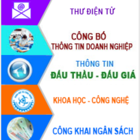
hai con số trong năm 2026
Tổ chức trang trọng Lễ hội Đền thờ
Lương Văn Chánh năm 2026
Phó Bí thư Tỉnh ủy Đắk Lắk Đỗ Hữu
Huy giữ chức Bí thư Đảng ủy Ủy Ban
Nhân dân tỉnh
Bệnh án điện tử thúc đẩy chuyển đổi
số y tế tại Đắk Lắk
Chuyển đổi số thư viện: Mở rộng
không gian tri thức trong thời đại số
Đánh giá, rút kinh nghiệm công tác tổ
chức diễn tập trước ngày bầu cử
Chương trình “Gặp gỡ hữu nghị –
Friendship Meeting New Year 2026”
Bầu cử Quốc hội và HĐND: Cử tri Đắk
Lắk gửi gắm niềm tin, kỳ vọng vào lá
phiếu
Đắk Lắk sẵn sàng các điều kiện cho
Ngày hội bầu cử đại biểu Quốc hội
khóa XVI và HĐND các cấp nhiệm kỳ