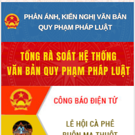
Tập huấn ứng dụng trí tuệ nhân tạo (AI)
trong thương mại điện tử năm 2026
Đoàn đại biểu Quốc hội tỉnh Đắk Lắk
trao đổi thông tin trước Kỳ họp thứ
nhất, Quốc hội khóa XVI
Quyết liệt cải cách hành chính, khơi
thông nguồn lực phát triển
Nâng cao hiệu lực, hiệu quả HĐND
tỉnh thông qua hiện đại hóa hành chính
Xã Ea Phê gắn cải cách hành chính với
chuyển đổi số
Phó Chủ tịch Thường trực UBND tỉnh
Hồ Thị Nguyên Thảo làm việc tại Trung
tâm Phục vụ hành chính công xã Ea
Phê
Xây dựng nền hành chính số đồng
hành cùng nông dân dân, doanh nghiệp
Giai đoạn 2026-2030, Đắk Lắk phấn
đấu có 77% xã đạt chuẩn nông thôn
mới