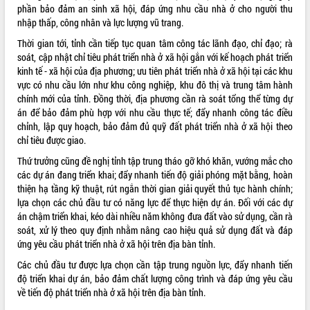
phá cơ chế - Hợp tác công tư
phần bảo đảm an sinh xã hội, đáp ứng nhu cầu nhà ở cho người thu
nhập thấp, công nhân và lực lượng vũ trang.
Đề án 06 tạo bước ngoặt đột phá trong
cải cách hành chính tỉnh Đắk Lắk
Thời gian tới, tỉnh cần tiếp tục quan tâm công tác lãnh đạo, chỉ đạo; rà
Kết nối tour, đẩy mạnh chuyển đổi số
soát, cập nhật chỉ tiêu phát triển nhà ở xã hội gắn với kế hoạch phát triển
để phát triển du lịch Đắk Lắk
kinh tế - xã hội của địa phương; ưu tiên phát triển nhà ở xã hội tại các khu
vực có nhu cầu lớn như khu công nghiệp, khu đô thị và trung tâm hành
Khởi động Dự án Đầu tư xây dựng hạ
chính mới của tỉnh. Đồng thời, địa phương cần rà soát tổng thể từng dự
tầng kỹ thuật Cụm công nghiệp Tân
án để bảo đảm phù hợp với nhu cầu thực tế; đẩy nhanh công tác điều
Tiến
chỉnh, lập quy hoạch, bảo đảm đủ quỹ đất phát triển nhà ở xã hội theo
Gặp mặt các cơ quan báo chí nhân Kỷ
chỉ tiêu được giao.
niệm 101 năm Ngày Báo chí Cách
mạng Việt Nam
Thứ trưởng cũng đề nghị tỉnh tập trung tháo gỡ khó khăn, vướng mắc cho
các dự án đang triển khai; đẩy nhanh tiến độ giải phóng mặt bằng, hoàn
Đắk Lắk sơ kết 4 năm triển khai thực
thiện hạ tầng kỹ thuật, rút ngắn thời gian giải quyết thủ tục hành chính;
hiện Đề án 06 của Chính phủ
lựa chọn các chủ đầu tư có năng lực để thực hiện dự án. Đối với các dự
Họp báo thông tin về Hội nghị Công bố
án chậm triển khai, kéo dài nhiều năm không đưa đất vào sử dụng, cần rà
Quy hoạch và Xúc tiến đầu tư tỉnh Đắk
soát, xử lý theo quy định nhằm nâng cao hiệu quả sử dụng đất và đáp
Lắk
ứng yêu cầu phát triển nhà ở xã hội trên địa bàn tỉnh.
Khơi thông điểm nghẽn, đẩy nhanh
Các chủ đầu tư được lựa chọn cần tập trung nguồn lực, đẩy nhanh tiến
giải ngân vốn khắc phục thiên tai
độ triển khai dự án, bảo đảm chất lượng công trình và đáp ứng yêu cầu
HĐND tỉnh thông qua điều chỉnh Quy
về tiến độ phát triển nhà ở xã hội trên địa bàn tỉnh.
hoạch tỉnh thời kỳ 2021-2030