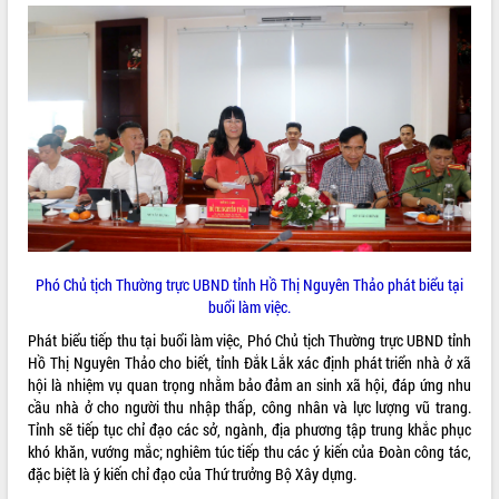
Hội thảo góp ý hồ sơ điều chỉnh quy
hoạch tỉnh Đắk Lắk thời kỳ 2021-2030,
tầm nhìn đến năm 2050
Nâng cao hiệu quả hoạt động của các
doanh nghiệp nhà nước
Hội nghị triển khai kết nối mạng
truyền số liệu chuyên dùng phục vụ cơ
quan Đảng, Nhà nước
Lễ phát động chuỗi hoạt động chung
tay làm sạch môi trường
Xã Ea Kar bước chuyển mình trong
công tác cải cách hành chính mô hình
Phó Chủ tịch Thường trực UBND tỉnh Hồ Thị Nguyên Thảo phát biểu tại
mới
buổi làm việc.
UBND tỉnh họp báo định kỳ tháng 4
Phát biểu tiếp thu tại buổi làm việc, Phó Chủ tịch Thường trực UBND tỉnh
năm 2026
Hồ Thị Nguyên Thảo cho biết, tỉnh Đắk Lắk xác định phát triển nhà ở xã
Hội thảo khoa học “Giải pháp thúc đẩy
hội là nhiệm vụ quan trọng nhằm bảo đảm an sinh xã hội, đáp ứng nhu
phát triển nền kinh tế xanh tại tỉnh
cầu nhà ở cho người thu nhập thấp, công nhân và lực lượng vũ trang.
Đắk Lắk”
Tỉnh sẽ tiếp tục chỉ đạo các sở, ngành, địa phương tập trung khắc phục
Tăng cường giám sát, đôn đốc thực
khó khăn, vướng mắc; nghiêm túc tiếp thu các ý kiến của Đoàn công tác,
hiện nhiệm vụ quản lý tài sản công
đặc biệt là ý kiến chỉ đạo của Thứ trưởng Bộ Xây dựng.
hàng tuần