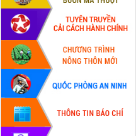
Chuyển đổi số 'mở đường' cho nông
nghiệp Đắk Lắk tăng trưởng bứt phá
Triển khai đồng bộ đo đạc, lập hồ sơ
địa chính, hoàn thiện cơ sở dữ liệu đất
đai
Ứng dụng sinh trắc học - Bước tiến
trong hành trình chuyển đổi số tại Đắk
Lắk
Đắk Lắk nâng cao hiệu quả công tác
Đảng từ Sổ tay đảng viên điện tử
Đắk Lắk đẩy mạnh nuôi biển công
nghệ, hướng tới phát triển thủy sản
bền vững
Tập huấn nâng cao năng lực triển khai
chuyển đổi số cho cán bộ, công chức
cấp xã
Đắk Lắk phát động hưởng ứng Ngày
Quyền của người tiêu dùng Việt Nam
2026
Đẩy mạnh cải cách hành chính, quyết
tâm đạt được mục tiêu tăng trưởng