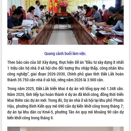
ĐIỂM TIN VĂN BẢN
QUY HOẠCH - KẾ HOẠCH
Quang cảnh buổi làm việc.
Theo báo cáo của Sở Xây dựng, thực hiện Đề án “Đầu tư xây dựng ít nhất
1 triệu căn hộ nhà ở xã hội cho đối tượng thu nhập thấp, công nhân khu
công nghiệp”, giai đoạn 2026-2030, Chính phủ giao tỉnh Đắk Lắk hoàn
thành 35.750 căn nhà ở xã hội, riêng năm 2026 là 3.900 căn.
Trong năm 2025, Đắk Lắk triển khai 4 dự án với tổng quy mô 1.348 căn.
Năm 2026, tỉnh tiếp tục hoàn thành 4 dự án đã khởi công, đồng thời triển
khai thêm các dự án mới. Trong đó, Dự án nhà ở xã hội tại khu phố Phước
Hậu, phường Bình Kiến quy mô 690 căn dự kiến khởi công trong tháng 7;
dự án tại khu dân cư Km4-5, phường Tân An quy mô khoảng 90 căn dự
kiến khởi công trong tháng 9.