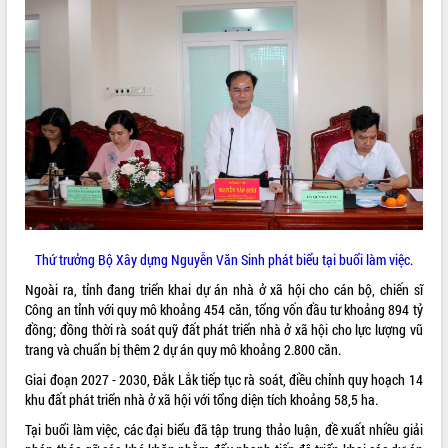
VIDEO
Loading the player...
Khám bệnh, cấp phát thuốc miễn phí
và tặng quà người dân xã Cư Pui
Hội nghị UBND tỉnh Đắk Lắk thường kỳ
tháng 7/2026
Lễ truy tặng danh hiệu “Bà Mẹ Việt
Nam Anh hùng” và trao Huân chương
Lao động
ALBUM ẢNH
UBND tỉnh Đắk Lắk triển khai nhiệm
Thứ trưởng Bộ Xây dựng Nguyễn Văn Sinh phát biểu tại buổi làm việc.
vụ 6 tháng cuối năm 2026
Ngoài ra, tỉnh đang triển khai dự án nhà ở xã hội cho cán bộ, chiến sĩ
Kỳ họp thứ Hai, Hội đồng nhân dân
Công an tỉnh với quy mô khoảng 454 căn, tổng vốn đầu tư khoảng 894 tỷ
tỉnh khóa XI quyết nghị nhiều nội dung
đồng; đồng thời rà soát quỹ đất phát triển nhà ở xã hội cho lực lượng vũ
quan trọng
trang và chuẩn bị thêm 2 dự án quy mô khoảng 2.800 căn.
Bí thư Tỉnh ủy Lương Nguyễn Minh
Giai đoạn 2027 - 2030, Đắk Lắk tiếp tục rà soát, điều chỉnh quy hoạch 14
Triết thăm, tặng quà người có công với
khu đất phát triển nhà ở xã hội với tổng diện tích khoảng 58,5 ha.
cách mạng
Rà soát, hoàn thiện hệ thống thiết chế
Tại buổi làm việc, các đại biểu đã tập trung thảo luận, đề xuất nhiều giải
văn hóa, thể thao đáp ứng yêu cầu
LIÊN KẾT WEB