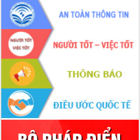
2026-2031
Đảm bảo cuộc bầu cử đại biểu Quốc
hội và đại biểu HĐND các cấp diễn ra
an toàn, hiệu quả, đúng quy định
Thủ tướng Chính phủ Phạm Minh Chính
kiểm tra, chỉ đạo hoàn thành các dự
án cao tốc và thăm khu tái định cư tại
Đắk Lắk
Sôi nổi Hội đua ngựa truyền thống Gò
Thì Thùng mừng Xuân Bính Ngọ 2026
Lãnh đạo tỉnh dâng hương tưởng niệm
tại Đập Đồng Cam đầu Xuân Bính Ngọ
Ngành nông nghiệp phấn đấu tăng
trưởng đạt 5,86% trong năm 2026
UBND tỉnh Đắk Lắk triển khai công tác
quốc phòng, quân sự địa phương năm
2026
Đắk Lắk tập trung toàn lực khắc phục
tồn tại IUU, sẵn sàng làm việc với
Đoàn thanh tra EC
Chủ tịch UBND tỉnh Tạ Anh Tuấn thăm,