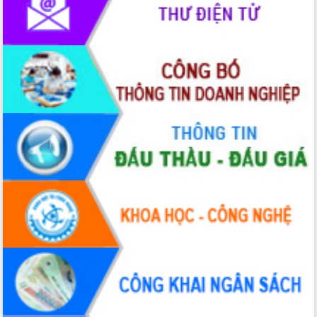
hai con số trong năm 2026
Tổ chức trang trọng Lễ hội Đền thờ
Lương Văn Chánh năm 2026
Phó Bí thư Tỉnh ủy Đắk Lắk Đỗ Hữu
Huy giữ chức Bí thư Đảng ủy Ủy Ban
Nhân dân tỉnh
Bệnh án điện tử thúc đẩy chuyển đổi
số y tế tại Đắk Lắk
Chuyển đổi số thư viện: Mở rộng
không gian tri thức trong thời đại số
Đánh giá, rút kinh nghiệm công tác tổ
chức diễn tập trước ngày bầu cử
Chương trình “Gặp gỡ hữu nghị –
Friendship Meeting New Year 2026”
Bầu cử Quốc hội và HĐND: Cử tri Đắk
Lắk gửi gắm niềm tin, kỳ vọng vào lá
phiếu
Đắk Lắk sẵn sàng các điều kiện cho
Ngày hội bầu cử đại biểu Quốc hội
khóa XVI và HĐND các cấp nhiệm kỳ