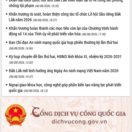
Hòn Yến phát triển du lịch gắn với bảo
chống tội phạm
(06/08/2026, 18:32)
tồn biển
Khẩn trương rà soát, hoàn thiện công tác tổ chức Lễ hội Sầu riêng Đắk
Lấy ý kiến điều chỉnh Quy hoạch tỉnh
Lắk năm 2026
(06/08/2026, 18:27)
Đắk Lắk thời kỳ 2021-2030, tầm nhìn
đến năm 2050
Khẩn trương hoàn thành các mục tiêu còn lại của Chương trình hành
động số 14 của Tỉnh ủy về phát triển văn hóa
Phát động chiến dịch 30 ngày đêm
(06/08/2026, 17:30)
giải phóng mặt bằng Tuyến đường bộ
Ban Chỉ đạo An ninh mạng quốc gia họp phiên thường kỳ lần thứ hai
ven biển
(06/08/2026, 14:06)
Đắk Lắk nỗ lực thúc đẩy tăng trưởng
Kỳ họp chuyên đề lần thứ hai, HĐND tỉnh khóa XI, nhiệm kỳ 2026-2031
kinh tế từ 10% trở lên trong Quý
(06/08/2026, 12:02)
II/2026
Đắk Lắk mít tinh hưởng ứng Ngày An ninh mạng Việt Nam năm 2026
Đắk Lắk ký kết thỏa thuận hợp tác về
(06/08/2026, 10:47)
chuyển đổi số giai đoạn 2026 – 2030
với Tập đoàn Bưu chính Viễn thông
Ngoại giao khoa học, công nghệ góp phần kiến tạo năng lực phát triển
Việt Nam
quốc gia
(05/08/2026, 18:13)
Thứ trưởng Bộ Y tế làm việc với tỉnh
Đắk Lắk về phát triển nhân lực y tế
cho trạm y tế cấp xã
Du lịch Đắk Lắk nâng tầm trải nghiệm
du khách thông qua Hệ thống cơ sở dữ
liệu và Bản đồ số