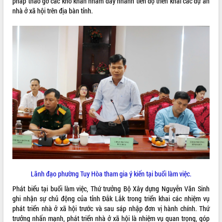
pháp tháo gỡ các khó khăn nhằm đẩy nhanh tiến độ triển khai các dự án
phát triển mới
nhà ở xã hội trên địa bàn tỉnh.
Thường trực HĐND tỉnh Đắk Lắk gặp
mặt Đoàn chuyên gia y tế TP. Hồ Chí
Minh
THỐNG KÊ TRUY CẬP
Lễ truy điệu và an táng hài cốt liệt sĩ
tại Nghĩa trang Liệt sĩ xã Sơn Hòa
Hôm nay:
28354
Bàn giải pháp tháo gỡ khó khăn trong
Tất cả:
66073677
xuất khẩu sầu riêng và triển khai quy
định EUDR
Thứ trưởng Bộ Nông nghiệp và Môi
trường Nguyễn Hoàng Hiệp khảo sát
vùng trồng và doanh nghiệp đóng gói
sầu riêng tại Đắk Lắk
Trình diễn nghệ thuật chế biến các
món ăn từ sầu riêng
Đắk Lắk công bố Quy hoạch và xúc
Lãnh đạo phường Tuy Hòa tham gia ý kiến tại buổi làm việc.
tiến đầu tư tỉnh
Phát biểu tại buổi làm việc, Thứ trưởng Bộ Xây dựng Nguyễn Văn Sinh
Ngành cá ngừ Đắk Lắk chủ động thích
ghi nhận sự chủ động của tỉnh Đắk Lắk trong triển khai các nhiệm vụ
ứng để giữ vững thị trường xuất khẩu
phát triển nhà ở xã hội trước và sau sáp nhập đơn vị hành chính. Thứ
Diễn đàn Kinh tế tư nhân Việt Nam đột
trưởng nhấn mạnh, phát triển nhà ở xã hội là nhiệm vụ quan trọng, góp