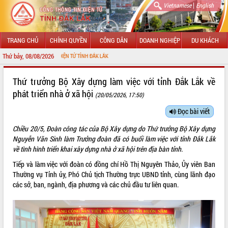
|
Vietnamese
English
TRANG CHỦ
CHÍNH QUYỀN
CÔNG DÂN
DOANH NGHIỆP
DU KHÁCH
Thứ bảy, 08/08/2026
NG THÔNG TIN ĐIỆN TỬ TỈNH ĐẮK LẮK
GIỚI THIỆU
Thứ trưởng Bộ Xây dựng làm việc với tỉnh Đắk Lắk về
phát triển nhà ở xã hội
(20/05/2026, 17:50)
LÃNH ĐẠO UBND TỈNH
Đọc bài viết
TIN TỨC SỰ KIỆN
Chiều 20/5, Đoàn công tác của Bộ Xây dựng do Thứ trưởng Bộ Xây dựng
SỞ, BAN, NGÀNH
Nguyễn Văn Sinh làm Trưởng đoàn đã có buổi làm việc với tỉnh Đắk Lắk
về tình hình triển khai xây dựng nhà ở xã hội trên địa bàn tỉnh.
UBND CÁC XÃ, PHƯỜNG
Tiếp và làm việc với đoàn có đồng chí Hồ Thị Nguyên Thảo, Ủy viên Ban
Thường vụ Tỉnh ủy, Phó Chủ tịch Thường trực UBND tỉnh, cùng lãnh đạo
THÔNG TIN CHỈ ĐẠO ĐIỀU HÀNH
các sở, ban, ngành, địa phương và các chủ đầu tư liên quan.
HỆ THỐNG VĂN BẢN
VĂN BẢN HĐND TỈNH