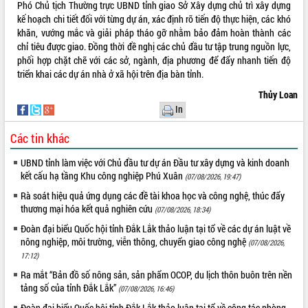
Phó Chủ tịch Thường trực UBND tỉnh giao Sở Xây dựng chủ trì xây dựng
Tháo gỡ những vướng mắc, đẩy mạnh
kế hoạch chi tiết đối với từng dự án, xác định rõ tiến độ thực hiện, các khó
công tác cải cách thủ tục hành chính
khăn, vướng mắc và giải pháp tháo gỡ nhằm bảo đảm hoàn thành các
tại Trung tâm Phục vụ hành chính
chỉ tiêu được giao. Đồng thời đề nghị các chủ đầu tư tập trung nguồn lực,
công tỉnh
phối hợp chặt chẽ với các sở, ngành, địa phương để đẩy nhanh tiến độ
Đắk Lắk: Tôn vinh 46 giải pháp tại Hội
triển khai các dự án nhà ở xã hội trên địa bàn tỉnh.
thi Sáng tạo Kỹ thuật 2024 - 2025
Thủy Loan
Đắk Lắk rà soát, điều chỉnh Đề án 190
In
về phát triển nuôi trồng thủy sản
Phó Chủ tịch UBND tỉnh Đắk Lắk
Các tin khác
Trương Công Thái kiểm tra thực địa
Dự án cao tốc Khánh Hòa - Buôn Ma
UBND tỉnh làm việc với Chủ đầu tư dự án Đầu tư xây dựng và kinh doanh
Thuột
kết cấu hạ tầng Khu công nghiệp Phú Xuân
(07/08/2026, 19:47)
Định vị cà phê Việt Nam như một “di
Rà soát hiệu quả ứng dụng các đề tài khoa học và công nghệ, thúc đẩy
sản sống” trong dòng chảy toàn cầu
thương mại hóa kết quả nghiên cứu
(07/08/2026, 18:34)
Xây dựng nông thôn mới: Nâng cao đời
Đoàn đại biểu Quốc hội tỉnh Đắk Lắk thảo luận tại tổ về các dự án luật về
sống người dân từ những mô hình thiết
nông nghiệp, môi trường, viễn thông, chuyển giao công nghệ
(07/08/2026,
thực
17:12)
Quyết liệt tháo gỡ vướng mắc, đẩy
Ra mắt “Bản đồ số nông sản, sản phẩm OCOP, du lịch thôn buôn trên nền
nhanh tiến độ các dự án trọng điểm
tảng số của tỉnh Đắk Lắk”
(07/08/2026, 16:46)
trong Khu kinh tế Nam Phú Yên
Đoàn đại biểu Quốc hội tỉnh Đắk Lắk thảo luận tại tổ về công tác phòng,