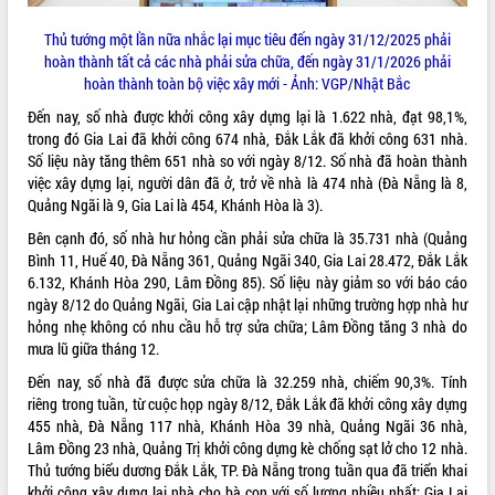
VIDEO
Thủ tướng một lần nữa nhắc lại mục tiêu đến ngày 31/12/2025 phải
hoàn thành tất cả các nhà phải sửa chữa, đến ngày 31/1/2026 phải
hoàn thành toàn bộ việc xây mới - Ảnh: VGP/Nhật Bắc
Đến nay, số nhà được khởi công xây dựng lại là 1.622 nhà, đạt 98,1%,
trong đó Gia Lai đã khởi công 674 nhà, Đắk Lắk đã khởi công 631 nhà.
Số liệu này tăng thêm 651 nhà so với ngày 8/12. Số nhà đã hoàn thành
việc xây dựng lại, người dân đã ở, trở về nhà là 474 nhà (Đà Nẵng là 8,
Quảng Ngãi là 9, Gia Lai là 454, Khánh Hòa là 3).
Bên cạnh đó, số nhà hư hỏng cần phải sửa chữa là 35.731 nhà (Quảng
Hội nghị UBND tỉnh Đắk Lắk thường kỳ
Bình 11, Huế 40, Đà Nẵng 361, Quảng Ngãi 340, Gia Lai 28.472, Đắk Lắk
tháng 7/2026
6.132, Khánh Hòa 290, Lâm Đồng 85). Số liệu này giảm so với báo cáo
Lễ truy tặng danh hiệu “Bà Mẹ Việt
ngày 8/12 do Quảng Ngãi, Gia Lai cập nhật lại những trường hợp nhà hư
Nam Anh hùng” và trao Huân chương
hỏng nhẹ không có nhu cầu hỗ trợ sửa chữa; Lâm Đồng tăng 3 nhà do
Lao động
mưa lũ giữa tháng 12.
UBND tỉnh Đắk Lắk triển khai nhiệm
Đến nay, số nhà đã được sửa chữa là 32.259 nhà, chiếm 90,3%. Tính
vụ 6 tháng cuối năm 2026
riêng trong tuần, từ cuộc họp ngày 8/12, Đắk Lắk đã khởi công xây dựng
ALBUM ẢNH
Kỳ họp thứ Hai, Hội đồng nhân dân
455 nhà, Đà Nẵng 117 nhà, Khánh Hòa 39 nhà, Quảng Ngãi 36 nhà,
tỉnh khóa XI quyết nghị nhiều nội dung
Lâm Đồng 23 nhà, Quảng Trị khởi công dựng kè chống sạt lở cho 12 nhà.
quan trọng
Thủ tướng biểu dương Đắk Lắk, TP. Đà Nẵng trong tuần qua đã triển khai
khởi công xây dựng lại nhà cho bà con với số lượng nhiều nhất; Gia Lai
Bí thư Tỉnh ủy Lương Nguyễn Minh