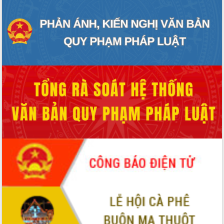
Quyền của người tiêu dùng Việt Nam
2026
Đẩy mạnh cải cách hành chính, quyết
tâm đạt được mục tiêu tăng trưởng
hai con số trong năm 2026
Tổ chức trang trọng Lễ hội Đền thờ
Lương Văn Chánh năm 2026
Phó Bí thư Tỉnh ủy Đắk Lắk Đỗ Hữu
Huy giữ chức Bí thư Đảng ủy Ủy Ban
Nhân dân tỉnh
Bệnh án điện tử thúc đẩy chuyển đổi
số y tế tại Đắk Lắk
Chuyển đổi số thư viện: Mở rộng
không gian tri thức trong thời đại số
Đánh giá, rút kinh nghiệm công tác tổ
chức diễn tập trước ngày bầu cử
Chương trình “Gặp gỡ hữu nghị –
Friendship Meeting New Year 2026”
Bầu cử Quốc hội và HĐND: Cử tri Đắk
Lắk gửi gắm niềm tin, kỳ vọng vào lá