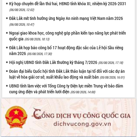
Kỳ họp chuyên đề lần thứ hai, HĐND tỉnh khóa XI, nhiệm kỳ 2026-2031
Giai đoạn 2026-2030, Đắk Lắk phấn
(06/08/2026, 12:02)
đấu có 77% xã đạt chuẩn nông thôn
Đắk Lắk mít tinh hưởng ứng Ngày An ninh mạng Việt Nam năm 2026
mới
(06/08/2026, 10:47)
Chuyển đổi số 'mở đường' cho nông
Ngoại giao khoa học, công nghệ góp phần kiến tạo năng lực phát triển
nghiệp Đắk Lắk tăng trưởng bứt phá
quốc gia
(05/08/2026, 18:13)
Triển khai đồng bộ đo đạc, lập hồ sơ
Đắk Lắk họp báo công bố 17 hoạt động đặc sắc của Lễ hội Sầu riêng
địa chính, hoàn thiện cơ sở dữ liệu đất
năm 2026
đai
(05/08/2026, 17:30)
Ứng dụng sinh trắc học - Bước tiến
Hội nghị UBND tỉnh Đắk Lắk thường kỳ tháng 7/2026
(05/08/2026, 17:18)
trong hành trình chuyển đổi số tại Đắk
Đoàn đại biểu Quốc hội tỉnh Đắk Lắk thảo luận tại tổ đối với các dự án
Lắk
luật về hòa giải cơ sở, xuất khẩu lao động và xuất bản
(05/08/2026, 16:01)
Đắk Lắk nâng cao hiệu quả công tác
UBND tỉnh làm việc với Tổng Công ty Điện lực miền Trung về bảo đảm
Đảng từ Sổ tay đảng viên điện tử
cung ứng điện và phát triển lưới điện
(05/08/2026, 14:00)
Đắk Lắk đẩy mạnh nuôi biển công
nghệ, hướng tới phát triển thủy sản
bền vững
Tập huấn nâng cao năng lực triển khai
chuyển đổi số cho cán bộ, công chức
cấp xã
Đắk Lắk phát động hưởng ứng Ngày