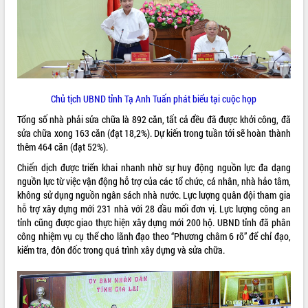
tiến đầu tư tỉnh
Ngành cá ngừ Đắk Lắk chủ động thích
ứng để giữ vững thị trường xuất khẩu
Diễn đàn Kinh tế tư nhân Việt Nam đột
phá cơ chế - Hợp tác công tư
Đề án 06 tạo bước ngoặt đột phá trong
cải cách hành chính tỉnh Đắk Lắk
Chủ tịch UBND tỉnh Tạ Anh Tuấn phát biểu tại cuộc họp
Kết nối tour, đẩy mạnh chuyển đổi số
Tổng số nhà phải sửa chữa là 892 căn, tất cả đều đã được khởi công, đã
để phát triển du lịch Đắk Lắk
sửa chữa xong 163 căn (đạt 18,2%). Dự kiến trong tuần tới sẽ hoàn thành
Khởi động Dự án Đầu tư xây dựng hạ
thêm 464 căn (đạt 52%).
tầng kỹ thuật Cụm công nghiệp Tân
Chiến dịch được triển khai nhanh nhờ sự huy động nguồn lực đa dạng
Tiến
nguồn lực từ việc vận động hỗ trợ của các tổ chức, cá nhân, nhà hảo tâm,
Gặp mặt các cơ quan báo chí nhân Kỷ
không sử dụng nguồn ngân sách nhà nước. Lực lượng quân đội tham gia
niệm 101 năm Ngày Báo chí Cách
hỗ trợ xây dựng mới 231 nhà với 28 đầu mối đơn vị. Lực lượng công an
mạng Việt Nam
tỉnh cũng được giao thực hiện xây dựng mới 200 hộ. UBND tỉnh đã phân
Đắk Lắk sơ kết 4 năm triển khai thực
công nhiệm vụ cụ thể cho lãnh đạo theo “Phương châm 6 rõ” để chỉ đạo,
hiện Đề án 06 của Chính phủ
kiểm tra, đôn đốc trong quá trình xây dựng và sửa chữa.
Họp báo thông tin về Hội nghị Công bố
Quy hoạch và Xúc tiến đầu tư tỉnh Đắk
Lắk