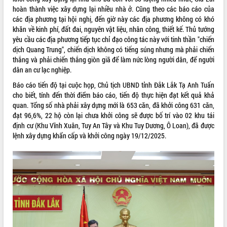
hoàn thành việc xây dựng lại nhiều nhà ở. Cũng theo các báo cáo của
Triết thăm, tặng quà người có công với
các địa phương tại hội nghị, đến giờ này các địa phương không có khó
cách mạng
khăn về kinh phí, đất đai, nguyên vật liệu, nhân công, thiết kế. Thủ tướng
Rà soát, hoàn thiện hệ thống thiết chế
yêu cầu các địa phương tiếp tục chỉ đạo công tác này với tinh thần "chiến
văn hóa, thể thao đáp ứng yêu cầu
dịch Quang Trung", chiến dịch không có tiếng súng nhưng mà phải chiến
phát triển mới
thắng và phải chiến thắng giòn giã để làm nức lòng người dân, để người
Thường trực HĐND tỉnh Đắk Lắk gặp
LIÊN KẾT WEB
dân an cư lạc nghiệp.
mặt Đoàn chuyên gia y tế TP. Hồ Chí
Báo cáo tiến độ tại cuộc họp, Chủ tịch UBND tỉnh Đắk Lắk Tạ Anh Tuấn
Minh
cho biết, tính đến thời điểm báo cáo, tiến độ thực hiện đạt kết quả khả
Lễ truy điệu và an táng hài cốt liệt sĩ
quan. Tổng số nhà phải xây dựng mới là 653 căn, đã khởi công 631 căn,
tại Nghĩa trang Liệt sĩ xã Sơn Hòa
THỐNG KÊ TRUY CẬP
đạt 96,6%, 22 hộ còn lại chưa khởi công sẽ được bố trí vào 02 khu tái
Bàn giải pháp tháo gỡ khó khăn trong
định cư (Khu Vĩnh Xuân, Tuy An Tây và Khu Tuy Dương, Ô Loan), đã được
xuất khẩu sầu riêng và triển khai quy
Hôm nay:
13719
lệnh xây dựng khẩn cấp và khởi công ngày 19/12/2025.
định EUDR
Tất cả:
66026459
Thứ trưởng Bộ Nông nghiệp và Môi
trường Nguyễn Hoàng Hiệp khảo sát
vùng trồng và doanh nghiệp đóng gói
sầu riêng tại Đắk Lắk
Trình diễn nghệ thuật chế biến các
món ăn từ sầu riêng
Đắk Lắk công bố Quy hoạch và xúc