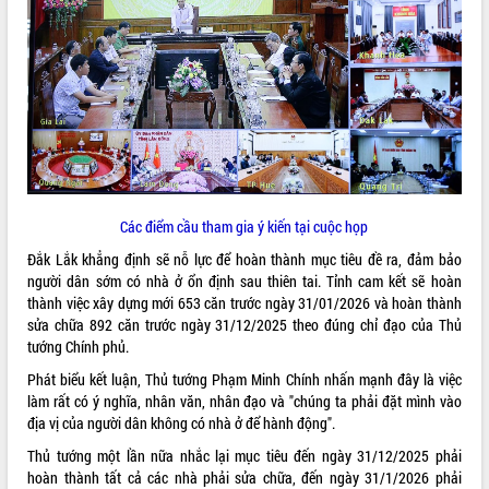
Khơi thông điểm nghẽn, đẩy nhanh
giải ngân vốn khắc phục thiên tai
HĐND tỉnh thông qua điều chỉnh Quy
hoạch tỉnh thời kỳ 2021-2030
Hội thảo góp ý hồ sơ điều chỉnh quy
hoạch tỉnh Đắk Lắk thời kỳ 2021-2030,
tầm nhìn đến năm 2050
Nâng cao hiệu quả hoạt động của các
doanh nghiệp nhà nước
Hội nghị triển khai kết nối mạng
Các điểm cầu tham gia ý kiến tại cuộc họp
truyền số liệu chuyên dùng phục vụ cơ
Đắk Lắk khẳng định sẽ nỗ lực để hoàn thành mục tiêu đề ra, đảm bảo
quan Đảng, Nhà nước
người dân sớm có nhà ở ổn định sau thiên tai. Tỉnh cam kết sẽ hoàn
Lễ phát động chuỗi hoạt động chung
thành việc xây dựng mới 653 căn trước ngày 31/01/2026 và hoàn thành
tay làm sạch môi trường
sửa chữa 892 căn trước ngày 31/12/2025 theo đúng chỉ đạo của Thủ
Xã Ea Kar bước chuyển mình trong
tướng Chính phủ
.
công tác cải cách hành chính mô hình
Phát biểu kết luận, Thủ tướng Phạm Minh Chính nhấn mạnh đây là việc
mới
làm rất có ý nghĩa, nhân văn, nhân đạo và "chúng ta phải đặt mình vào
UBND tỉnh họp báo định kỳ tháng 4
địa vị của người dân không có nhà ở để hành động".
năm 2026
Thủ tướng một lần nữa nhắc lại mục tiêu đến ngày 31/12/2025 phải
Hội thảo khoa học “Giải pháp thúc đẩy
hoàn thành tất cả các nhà phải sửa chữa, đến ngày 31/1/2026 phải
phát triển nền kinh tế xanh tại tỉnh