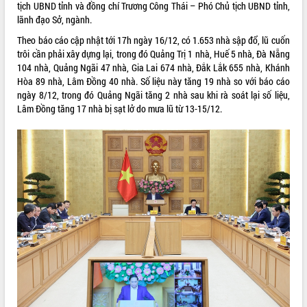
tịch UBND tỉnh và đồng chí Trương Công Thái – Phó Chủ tịch UBND tỉnh,
ĐIỂM TIN VĂN BẢN
lãnh đạo Sở, ngành.
Theo báo cáo cập nhật tới 17h ngày 16/12, có 1.653 nhà sập đổ, lũ cuốn
QUY HOẠCH - KẾ HOẠCH
trôi cần phải xây dựng lại, trong đó Quảng Trị 1 nhà, Huế 5 nhà, Đà Nẵng
104 nhà, Quảng Ngãi 47 nhà, Gia Lai 674 nhà, Đắk Lắk 655 nhà, Khánh
Hòa 89 nhà, Lâm Đồng 40 nhà. Số liệu này tăng 19 nhà so với báo cáo
ngày 8/12, trong đó Quảng Ngãi tăng 2 nhà sau khi rà soát lại số liệu,
Lâm Đồng tăng 17 nhà bị sạt lở do mưa lũ từ 13-15/12.