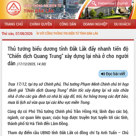
|
Vietnamese
English
TRANG CHỦ
CHÍNH QUYỀN
CÔNG DÂN
DOANH NGHIỆP
DU KHÁCH
Thứ sáu, 07/08/2026
O MỪNG ĐẾN VỚI CỔNG THÔNG TIN ĐIỆN TỬ TỈNH ĐẮK LẮK
GIỚI THIỆU
Thủ tướng biểu dương tỉnh Đắk Lắk đẩy nhanh tiến độ
"Chiến dịch Quang Trung" xây dựng lại nhà ở cho người
LÃNH ĐẠO UBND TỈNH
dân
(17/12/2025, 14:30)
TIN TỨC SỰ KIỆN
Đọc bài viết
SỞ, BAN, NGÀNH
Trưa 17/12, tại trụ sở Chính phủ, Thủ tướng Phạm Minh Chính chủ trì họp
đánh giá "Chiến dịch Quang Trung" thần tốc xây dựng lại và sửa chữa
UBND CÁC XÃ, PHƯỜNG
nhà ở cho các gia đình có nhà bị sập đổ, trôi, hư hỏng trong các đợt bão,
mưa lũ lịch sử vừa qua tại các khu vực miền Trung.
THÔNG TIN CHỈ ĐẠO ĐIỀU HÀNH
Cùng dự có Phó Thủ tướng Chính phủ Trần Hồng Hà; lãnh đạo các bộ,
ngành, cơ quan liên quan; cuộc họp được truyền trực tuyến tới các tỉnh,
HỆ THỐNG VĂN BẢN
thành phố từ Hà Tĩnh đến Lâm Đồng.
VĂN BẢN HĐND TỈNH
Tham dự điểm cầu UBND tỉnh Đắk Lắk có đồng chí Tạ Anh Tuấn – Chủ