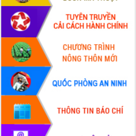
phiếu
Đắk Lắk sẵn sàng các điều kiện cho
Ngày hội bầu cử đại biểu Quốc hội
khóa XVI và HĐND các cấp nhiệm kỳ
2026-2031
Đảm bảo cuộc bầu cử đại biểu Quốc
hội và đại biểu HĐND các cấp diễn ra
an toàn, hiệu quả, đúng quy định
Thủ tướng Chính phủ Phạm Minh Chính
kiểm tra, chỉ đạo hoàn thành các dự
án cao tốc và thăm khu tái định cư tại
Đắk Lắk
Sôi nổi Hội đua ngựa truyền thống Gò
Thì Thùng mừng Xuân Bính Ngọ 2026
Lãnh đạo tỉnh dâng hương tưởng niệm
tại Đập Đồng Cam đầu Xuân Bính Ngọ
Ngành nông nghiệp phấn đấu tăng
trưởng đạt 5,86% trong năm 2026
UBND tỉnh Đắk Lắk triển khai công tác
quốc phòng, quân sự địa phương năm
2026