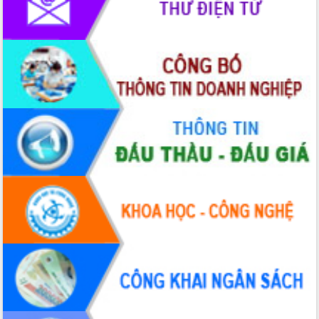
Đắk Lắk tập trung toàn lực khắc phục
tồn tại IUU, sẵn sàng làm việc với
Đoàn thanh tra EC
Chủ tịch UBND tỉnh Tạ Anh Tuấn thăm,
chúc mừng các bệnh viện nhân Ngày
Thầy thuốc Việt Nam
Rộn ràng lễ hội truyền thống Sông
nước Đà Nông lần thứ I năm 2026
Kỳ họp Chuyên đề lần thứ Năm, HĐND
tỉnh Đắk Lắk thông qua các nghị quyết
quan trọng
Thống nhất danh sách giới thiệu ứng
cử đại biểu Quốc hội khoá XVI và đại
biểu HĐND tỉnh Đắk Lắk, nhiệm kỳ
2026-2031
Phát động hai phong trào thi đua quan
trọng trong kỷ nguyên mới
Hội nghị lần thứ tư Ban Chỉ đạo công
tác bầu cử tỉnh Đắk Lắk
Hội nghị Báo cáo viên Trung ương