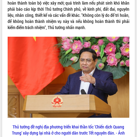
hoàn thành toàn bộ việc xây mới; quá trình làm nếu phát sinh khó khăn
Đắk Lắk”
phải báo cáo kịp thời Thủ tướng Chính phủ, về kinh phí, đất đai, nguyên
Tăng cường giám sát, đôn đốc thực
liệu, nhân công, thiết kế và các vấn đề khác. "Không còn lý do để trì hoãn,
hiện nhiệm vụ quản lý tài sản công
để không hoàn thành nhiệm vụ này và nếu không hoàn thành thì phải
hàng tuần
kiểm điểm trách nhiệm", Thủ tướng nhấn mạnh.
Tháo gỡ những vướng mắc, đẩy mạnh
công tác cải cách thủ tục hành chính
tại Trung tâm Phục vụ hành chính
công tỉnh
Đắk Lắk: Tôn vinh 46 giải pháp tại Hội
thi Sáng tạo Kỹ thuật 2024 - 2025
Đắk Lắk rà soát, điều chỉnh Đề án 190
về phát triển nuôi trồng thủy sản
Phó Chủ tịch UBND tỉnh Đắk Lắk
Trương Công Thái kiểm tra thực địa
Dự án cao tốc Khánh Hòa - Buôn Ma
Thuột
Định vị cà phê Việt Nam như một “di
sản sống” trong dòng chảy toàn cầu
Xây dựng nông thôn mới: Nâng cao đời
Thủ tướng đề nghị địa phương triển khai thần tốc 'Chiến dịch Quang
sống người dân từ những mô hình thiết
Trung' xây dựng lại nhà ở cho người dân trước Tết nguyên đán. - Ảnh