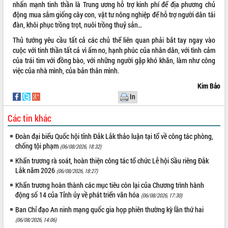
nhấn mạnh tinh thần là Trung ương hỗ trợ kinh phí để địa phương chủ
cho trạm y tế cấp xã
động mua sắm giống cây con, vật tư nông nghiệp để hỗ trợ người dân tái
Du lịch Đắk Lắk nâng tầm trải nghiệm
đàn, khôi phục trồng trọt, nuôi trồng thuỷ sản…
du khách thông qua Hệ thống cơ sở dữ
liệu và Bản đồ số
Thủ tướng yêu cầu tất cả các chủ thể liên quan phải bắt tay ngay vào
cuộc với tinh thần tất cả vì ấm no, hạnh phúc của nhân dân, với tình cảm
Tập huấn ứng dụng trí tuệ nhân tạo (AI)
của trái tim với đồng bào, với những người gặp khó khăn, làm như công
trong thương mại điện tử năm 2026
việc của nhà mình, của bản thân mình.
Đoàn đại biểu Quốc hội tỉnh Đắk Lắk
trao đổi thông tin trước Kỳ họp thứ
Kim Bảo
nhất, Quốc hội khóa XVI
In
Quyết liệt cải cách hành chính, khơi
thông nguồn lực phát triển
Các tin khác
Nâng cao hiệu lực, hiệu quả HĐND
Đoàn đại biểu Quốc hội tỉnh Đắk Lắk thảo luận tại tổ về công tác phòng,
tỉnh thông qua hiện đại hóa hành chính
chống tội phạm
(06/08/2026, 18:32)
Xã Ea Phê gắn cải cách hành chính với
Khẩn trương rà soát, hoàn thiện công tác tổ chức Lễ hội Sầu riêng Đắk
chuyển đổi số
Lắk năm 2026
(06/08/2026, 18:27)
Phó Chủ tịch Thường trực UBND tỉnh
Khẩn trương hoàn thành các mục tiêu còn lại của Chương trình hành
Hồ Thị Nguyên Thảo làm việc tại Trung
động số 14 của Tỉnh ủy về phát triển văn hóa
tâm Phục vụ hành chính công xã Ea
(06/08/2026, 17:30)
Phê
Ban Chỉ đạo An ninh mạng quốc gia họp phiên thường kỳ lần thứ hai
Xây dựng nền hành chính số đồng
(06/08/2026, 14:06)
hành cùng nông dân dân, doanh nghiệp