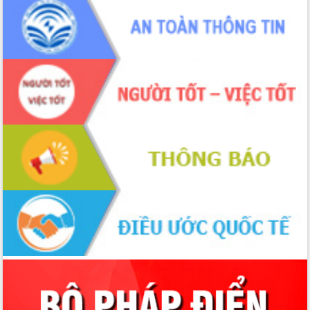
tháng 01/2026
Phó Thủ tướng Hồ Quốc Dũng đánh giá
cao kết quả Chiến dịch Quang Trung
tại Đắk Lắk
Hội nghị Ban Chấp hành Đảng bộ tỉnh
Đắk Lắk lần thứ 2 (mở rộng)
Tập trung giải phóng mặt bằng, đẩy
nhanh tiến độ Tuyến đường bộ ven
biển
Gỡ khó, khởi công xây dựng, sửa chữa
toàn bộ nhà ở cho hộ dân đúng tiến độ
đề ra
UBND tỉnh Đắk Lắk tổng kết công tác
quốc phòng, quân sự địa phương năm
2025
Tập trung triển khai quyết liệt, đồng bộ
các giải pháp nhằm thực hiện hiệu quả
các nhiệm vụ đề ra năm 2025
Phát huy vai trò của người có uy tín
trong phòng chống tảo hôn và hôn
nhân cận huyết thống