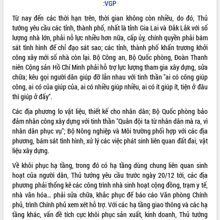
thực
:VGP
Quyết liệt tháo gỡ vướng mắc, đẩy
Từ nay đến các thời hạn trên, thời gian không còn nhiều, do đó, Thủ
nhanh tiến độ các dự án trọng điểm
tướng yêu cầu các tỉnh, thành phố, nhất là tỉnh Gia Lai và Đắk Lắk với số
trong Khu kinh tế Nam Phú Yên
lượng nhà lớn, phải nỗ lực nhiều hơn nữa, cấp ủy, chính quyền phải bám
Hòn Yến phát triển du lịch gắn với bảo
sát tình hình để chỉ đạo sát sao; các tỉnh, thành phố khẩn trương khởi
tồn biển
công xây mới số nhà còn lại. Bộ Công an, Bộ Quốc phòng, Đoàn Thanh
niên Cộng sản Hồ Chí Minh phải hỗ trợ lực lượng tham gia xây dựng, sửa
Lấy ý kiến điều chỉnh Quy hoạch tỉnh
chữa; kêu gọi người dân giúp đỡ lẫn nhau với tinh thần "ai có công giúp
Đắk Lắk thời kỳ 2021-2030, tầm nhìn
công, ai có của giúp của, ai có nhiều giúp nhiều, ai có ít giúp ít, tiện ở đâu
đến năm 2050
thì giúp ở đấy".
Phát động chiến dịch 30 ngày đêm
giải phóng mặt bằng Tuyến đường bộ
Các địa phương lo vật liệu, thiết kế cho nhân dân; Bộ Quốc phòng bảo
ven biển
đảm nhân công xây dựng với tinh thần "Quân đội ta từ nhân dân mà ra, vì
nhân dân phục vụ"; Bộ Nông nghiệp và Môi trường phối hợp với các địa
Đắk Lắk nỗ lực thúc đẩy tăng trưởng
phương, bám sát tình hình, xử lý các việc phát sinh liên quan đất đai, vật
kinh tế từ 10% trở lên trong Quý
liệu xây dựng.
II/2026
Đắk Lắk ký kết thỏa thuận hợp tác về
Về khôi phục hạ tầng, trong đó có hạ tầng dùng chung liên quan sinh
chuyển đổi số giai đoạn 2026 – 2030
hoạt của người dân, Thủ tướng yêu cầu trước ngày 20/12 tới, các địa
với Tập đoàn Bưu chính Viễn thông
phương phải thống kê các công trình nhà sinh hoạt cộng đồng, trạm y tế,
Việt Nam
nhà văn hóa… phải sửa chữa, khắc phục để báo cáo Văn phòng Chính
phủ, trình Chính phủ xem xét hỗ trợ. Với các hạ tầng giao thông và các hạ
Thứ trưởng Bộ Y tế làm việc với tỉnh
tầng khác, vấn đề tích cực khôi phục sản xuất, kinh doanh, Thủ tướng
Đắk Lắk về phát triển nhân lực y tế