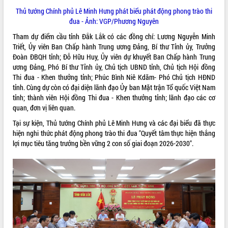
phát triển mới
Thủ tướng Chính phủ Lê Minh Hưng phát biểu phát động phong trào thi
đua - Ảnh: VGP/Phương Nguyên
Thường trực HĐND tỉnh Đắk Lắk gặp
mặt Đoàn chuyên gia y tế TP. Hồ Chí
Tham dự điểm cầu tỉnh Đắk Lắk có các đồng chí: Lương Nguyễn Minh
Minh
Triết, Ủy viên Ban Chấp hành Trung ương Đảng, Bí thư Tỉnh ủy, Trưởng
THỐNG KÊ TRUY CẬP
Lễ truy điệu và an táng hài cốt liệt sĩ
Đoàn ĐBQH tỉnh; Đỗ Hữu Huy, Ủy viên dự khuyết Ban Chấp hành Trung
tại Nghĩa trang Liệt sĩ xã Sơn Hòa
Hôm nay:
30603
ương Đảng, Phó Bí thư Tỉnh ủy, Chủ tịch UBND tỉnh, Chủ tịch Hội đồng
Thi đua - Khen thưởng tỉnh; Phúc Bình Niê Kdăm- Phó Chủ tịch HĐND
Bàn giải pháp tháo gỡ khó khăn trong
Tất cả:
66075926
tỉnh. Cùng dự còn có đại diện lãnh đạo Ủy ban Mặt trận Tổ quốc Việt Nam
xuất khẩu sầu riêng và triển khai quy
tỉnh; thành viên Hội đồng Thi đua - Khen thưởng tỉnh; lãnh đạo các cơ
định EUDR
quan, đơn vị liên quan.
Thứ trưởng Bộ Nông nghiệp và Môi
trường Nguyễn Hoàng Hiệp khảo sát
Tại sự kiện, Thủ tướng Chính phủ Lê Minh Hưng và các đại biểu đã thực
vùng trồng và doanh nghiệp đóng gói
hiện nghi thức phát động phong trào thi đua "Quyết tâm thực hiện thắng
sầu riêng tại Đắk Lắk
lợi mục tiêu tăng trưởng bền vững 2 con số giai đoạn 2026-2030".
Trình diễn nghệ thuật chế biến các
món ăn từ sầu riêng
Đắk Lắk công bố Quy hoạch và xúc
tiến đầu tư tỉnh
Ngành cá ngừ Đắk Lắk chủ động thích
ứng để giữ vững thị trường xuất khẩu
Diễn đàn Kinh tế tư nhân Việt Nam đột