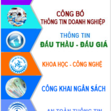
chúc mừng các bệnh viện nhân Ngày
Thầy thuốc Việt Nam
Rộn ràng lễ hội truyền thống Sông
nước Đà Nông lần thứ I năm 2026
Kỳ họp Chuyên đề lần thứ Năm, HĐND
tỉnh Đắk Lắk thông qua các nghị quyết
quan trọng
Thống nhất danh sách giới thiệu ứng
cử đại biểu Quốc hội khoá XVI và đại
biểu HĐND tỉnh Đắk Lắk, nhiệm kỳ
2026-2031
Phát động hai phong trào thi đua quan
trọng trong kỷ nguyên mới
Hội nghị lần thứ tư Ban Chỉ đạo công
tác bầu cử tỉnh Đắk Lắk
Hội nghị Báo cáo viên Trung ương
tháng 01/2026
Phó Thủ tướng Hồ Quốc Dũng đánh giá
cao kết quả Chiến dịch Quang Trung
tại Đắk Lắk