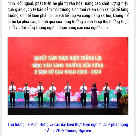
ninh, đối ngoại, phát triển hệ giá trị văn hóa, nâng cao chất lượng hiệu
Tháo gỡ những vướng mắc, đẩy mạnh
quả giáo dục y tế bảo đảm môi trường sinh thái và an sinh xã hội để tăng
công tác cải cách thủ tục hành chính
trưởng kinh tế luôn phải đi đôi với tiến bộ và công bằng xã hội, không để
tại Trung tâm Phục vụ hành chính
ai bỏ lại phía sau, thành quả của tăng trưởng chính là sự thụ hưởng thực
công tỉnh
chất và đời sống không ngừng được nâng cao của người dân.
Đắk Lắk: Tôn vinh 46 giải pháp tại Hội
thi Sáng tạo Kỹ thuật 2024 - 2025
Đắk Lắk rà soát, điều chỉnh Đề án 190
về phát triển nuôi trồng thủy sản
Phó Chủ tịch UBND tỉnh Đắk Lắk
Trương Công Thái kiểm tra thực địa
Dự án cao tốc Khánh Hòa - Buôn Ma
Thuột
Định vị cà phê Việt Nam như một “di
sản sống” trong dòng chảy toàn cầu
Xây dựng nông thôn mới: Nâng cao đời
sống người dân từ những mô hình thiết
thực
Quyết liệt tháo gỡ vướng mắc, đẩy
nhanh tiến độ các dự án trọng điểm
Thủ tướng Lê Minh Hưng và các đại biểu thực hiện nghi thức lễ phát động
trong Khu kinh tế Nam Phú Yên
- Ảnh: VGP/Phương Nguyên