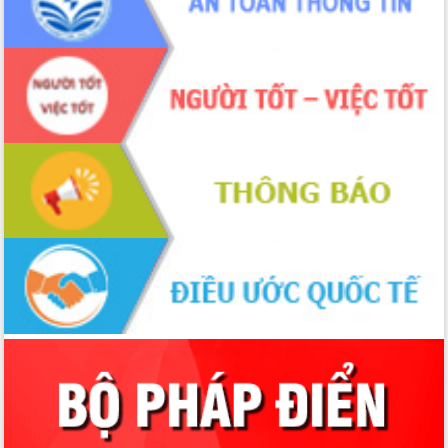
Hội nghị Ban Chấp hành Đảng bộ tỉnh
Đắk Lắk lần thứ 2 (mở rộng)
Tập trung giải phóng mặt bằng, đẩy
nhanh tiến độ Tuyến đường bộ ven
biển
Gỡ khó, khởi công xây dựng, sửa chữa
toàn bộ nhà ở cho hộ dân đúng tiến độ
đề ra
UBND tỉnh Đắk Lắk tổng kết công tác
quốc phòng, quân sự địa phương năm
2025
Tập trung triển khai quyết liệt, đồng bộ
các giải pháp nhằm thực hiện hiệu quả
các nhiệm vụ đề ra năm 2025
Phát huy vai trò của người có uy tín
trong phòng chống tảo hôn và hôn
nhân cận huyết thống
Nông sản Tây Nguyên thu hút doanh
nghiệp nước ngoài
Đắk Lắk định vị thương hiệu du lịch
“Biển – Rừng – Cà phê” trong không