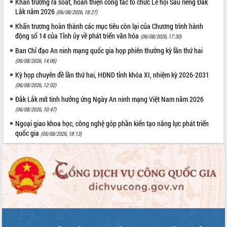
Khẩn trương rà soát, hoàn thiện công tác tổ chức Lễ hội Sầu riêng Đắk
Chuyển đổi số 'mở đường' cho nông
Lắk năm 2026
nghiệp Đắk Lắk tăng trưởng bứt phá
(06/08/2026, 18:27)
Triển khai đồng bộ đo đạc, lập hồ sơ
Khẩn trương hoàn thành các mục tiêu còn lại của Chương trình hành
địa chính, hoàn thiện cơ sở dữ liệu đất
động số 14 của Tỉnh ủy về phát triển văn hóa
(06/08/2026, 17:30)
đai
Ban Chỉ đạo An ninh mạng quốc gia họp phiên thường kỳ lần thứ hai
Ứng dụng sinh trắc học - Bước tiến
(06/08/2026, 14:06)
trong hành trình chuyển đổi số tại Đắk
Kỳ họp chuyên đề lần thứ hai, HĐND tỉnh khóa XI, nhiệm kỳ 2026-2031
Lắk
(06/08/2026, 12:02)
Đắk Lắk nâng cao hiệu quả công tác
Đắk Lắk mít tinh hưởng ứng Ngày An ninh mạng Việt Nam năm 2026
Đảng từ Sổ tay đảng viên điện tử
(06/08/2026, 10:47)
Đắk Lắk đẩy mạnh nuôi biển công
Ngoại giao khoa học, công nghệ góp phần kiến tạo năng lực phát triển
nghệ, hướng tới phát triển thủy sản
quốc gia
bền vững
(05/08/2026, 18:13)
Tập huấn nâng cao năng lực triển khai
chuyển đổi số cho cán bộ, công chức
cấp xã
Đắk Lắk phát động hưởng ứng Ngày
Quyền của người tiêu dùng Việt Nam
2026
Đẩy mạnh cải cách hành chính, quyết
tâm đạt được mục tiêu tăng trưởng