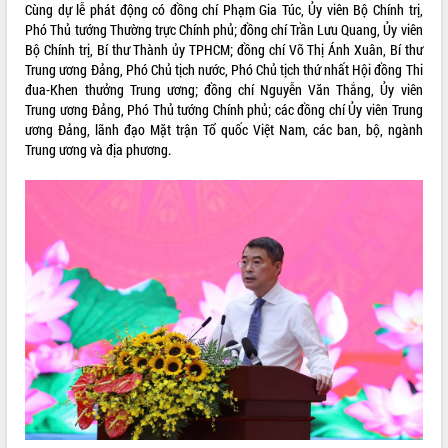
Cùng dự lễ phát động có đồng chí Phạm Gia Túc, Ủy viên Bộ Chính trị,
VIDEO
Phó Thủ tướng Thường trực Chính phủ; đồng chí Trần Lưu Quang, Ủy viên
Bộ Chính trị, Bí thư Thành ủy TPHCM; đồng chí Võ Thị Ánh Xuân, Bí thư
Loading the player...
Trung ương Đảng, Phó Chủ tịch nước, Phó Chủ tịch thứ nhất Hội đồng Thi
đua-Khen thưởng Trung ương; đồng chí Nguyễn Văn Thắng, Ủy viên
Khám bệnh, cấp phát thuốc miễn phí
Trung ương Đảng, Phó Thủ tướng Chính phủ; các đồng chí Ủy viên Trung
và tặng quà người dân xã Cư Pui
ương Đảng, lãnh đạo Mặt trận Tổ quốc Việt Nam, các ban, bộ, ngành
Hội nghị UBND tỉnh Đắk Lắk thường kỳ
Trung ương và địa phương.
tháng 7/2026
Lễ truy tặng danh hiệu “Bà Mẹ Việt
Nam Anh hùng” và trao Huân chương
Lao động
ALBUM ẢNH
UBND tỉnh Đắk Lắk triển khai nhiệm
vụ 6 tháng cuối năm 2026
Kỳ họp thứ Hai, Hội đồng nhân dân
tỉnh khóa XI quyết nghị nhiều nội dung
quan trọng
Bí thư Tỉnh ủy Lương Nguyễn Minh
Triết thăm, tặng quà người có công với
cách mạng
Rà soát, hoàn thiện hệ thống thiết chế
văn hóa, thể thao đáp ứng yêu cầu
LIÊN KẾT WEB