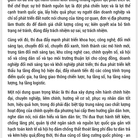
Hội thảo góp ý hồ sơ điều chỉnh quy
thế chế thực sự trở thành nguồn lực là đột phá chiến lược và là lợi thế
hoạch tỉnh Đắk Lắk thời kỳ 2021-2030,
cạnh tranh quốc gia, lấy hiệu quả phục vụ người dân doanh nghiệp và
tầm nhìn đến năm 2050
chỉ số phát triển đất nước nói chung của từng cơ quan, đơn vị địa phương
Nâng cao hiệu quả hoạt động của các
làm thước đo để đánh giá chất lượng công vụ; kiên quyết xóa bỏ tình
doanh nghiệp nhà nước
trạng né tránh, đùng đẩy trách nhiệm sợ sai, sợ trách nhiệm.
Hội nghị triển khai kết nối mạng
Cùng với đó, thi đua đẩy mạnh phát triển khoa học, công nghệ, đổi mới
truyền số liệu chuyên dùng phục vụ cơ
sáng tạo, chuyển đổi số, chuyển đổi xanh, hình thành các mô hình mới,
quan Đảng, Nhà nước
trung tâm đổi mới sáng tạo, khu công nghệ cao, chính quyền số, xã hội
Lễ phát động chuỗi hoạt động chung
số và công dân số và tạo môi trường thuận lợi cho cộng đồng, doanh
tay làm sạch môi trường
nghiệp đổi mới sáng tạo và khởi nghiệp phát triển; thi đua phát triển kết
Xã Ea Kar bước chuyển mình trong
thấu hạ tầng đồng hộ hiện đại, đẩy nhanh tiến độ các công trình trọng
công tác cải cách hành chính mô hình
điểm quốc gia, hạ tầng giao thông chiến lược, hạ tầng số, hạ tầng năng
mới
lượng, hạ tầng logistic.
UBND tỉnh họp báo định kỳ tháng 4
Một nội dung quan trọng khác là thi đua xây dựng nền hành chính hiện
năm 2026
đại, chuyên nghiệp, liêm chính, hướng về cơ sở, phục vụ nhân dân tốt
Hội thảo khoa học “Giải pháp thúc đẩy
hơn, hiệu quả hơn, trong đó phải đặc biệt tập trung nâng cao chất lượng
phát triển nền kinh tế xanh tại tỉnh
hoạt động của chính quyền địa phương hai cấp theo hướng gần dân hơn,
Đắk Lắk”
nghe dân nói, nói dân hiểu và làm dân tin; Thi đua thực hành tiết kiệm,
chống lãng phí, quản lý chẽ ngân sách và nguồn lực quốc gia gắn với
Tăng cường giám sát, đôn đốc thực
hạch toán kinh tế xã hội họ đảm chống thất thoát lãng phí đầu tư dàn trả
hiện nhiệm vụ quản lý tài sản công
và kém hiệu quả;đồng thời, thi đua củng cố tăng cường quốc phòng - an
hàng tuần