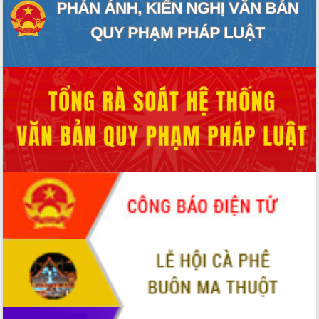
hai con số trong năm 2026
Tổ chức trang trọng Lễ hội Đền thờ
Lương Văn Chánh năm 2026
Phó Bí thư Tỉnh ủy Đắk Lắk Đỗ Hữu
Huy giữ chức Bí thư Đảng ủy Ủy Ban
Nhân dân tỉnh
Bệnh án điện tử thúc đẩy chuyển đổi
số y tế tại Đắk Lắk
Chuyển đổi số thư viện: Mở rộng
không gian tri thức trong thời đại số
Đánh giá, rút kinh nghiệm công tác tổ
chức diễn tập trước ngày bầu cử
Chương trình “Gặp gỡ hữu nghị –
Friendship Meeting New Year 2026”
Bầu cử Quốc hội và HĐND: Cử tri Đắk
Lắk gửi gắm niềm tin, kỳ vọng vào lá
phiếu
Đắk Lắk sẵn sàng các điều kiện cho
Ngày hội bầu cử đại biểu Quốc hội
khóa XVI và HĐND các cấp nhiệm kỳ