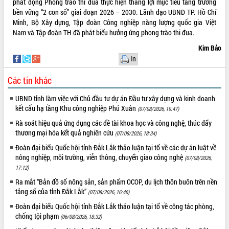
phát động Phong trào thi đua thực hiện thắng lợi mục tiêu tăng trưởng
Tập huấn ứng dụng trí tuệ nhân tạo (AI)
bền vững “2 con số” giai đoạn 2026 – 2030. Lãnh đạo UBND TP. Hồ Chí
trong thương mại điện tử năm 2026
Minh, Bộ Xây dựng, Tập đoàn Công nghiệp năng lượng quốc gia Việt
Đoàn đại biểu Quốc hội tỉnh Đắk Lắk
Nam và Tập đoàn TH đã phát biểu hưởng ứng phong trào thi đua.
trao đổi thông tin trước Kỳ họp thứ
Kim Bảo
nhất, Quốc hội khóa XVI
In
Quyết liệt cải cách hành chính, khơi
thông nguồn lực phát triển
Các tin khác
Nâng cao hiệu lực, hiệu quả HĐND
tỉnh thông qua hiện đại hóa hành chính
UBND tỉnh làm việc với Chủ đầu tư dự án Đầu tư xây dựng và kinh doanh
kết cấu hạ tầng Khu công nghiệp Phú Xuân
Xã Ea Phê gắn cải cách hành chính với
(07/08/2026, 19:47)
chuyển đổi số
Rà soát hiệu quả ứng dụng các đề tài khoa học và công nghệ, thúc đẩy
Phó Chủ tịch Thường trực UBND tỉnh
thương mại hóa kết quả nghiên cứu
(07/08/2026, 18:34)
Hồ Thị Nguyên Thảo làm việc tại Trung
Đoàn đại biểu Quốc hội tỉnh Đắk Lắk thảo luận tại tổ về các dự án luật về
tâm Phục vụ hành chính công xã Ea
nông nghiệp, môi trường, viễn thông, chuyển giao công nghệ
(07/08/2026,
Phê
17:12)
Xây dựng nền hành chính số đồng
Ra mắt “Bản đồ số nông sản, sản phẩm OCOP, du lịch thôn buôn trên nền
hành cùng nông dân dân, doanh nghiệp
tảng số của tỉnh Đắk Lắk”
(07/08/2026, 16:46)
Giai đoạn 2026-2030, Đắk Lắk phấn
Đoàn đại biểu Quốc hội tỉnh Đắk Lắk thảo luận tại tổ về công tác phòng,
đấu có 77% xã đạt chuẩn nông thôn
chống tội phạm
(06/08/2026, 18:32)
mới