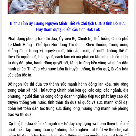
phá cơ chế - Hợp tác công tư
Đề án 06 tạo bước ngoặt đột phá trong
cải cách hành chính tỉnh Đắk Lắk
Bí thư Tỉnh ủy Lương Nguyễn Minh Triết và Chủ tịch UBND tỉnh Đỗ Hữu
Kết nối tour, đẩy mạnh chuyển đổi số
Huy tham dự tại điểm cầu tỉnh Đắk Lắk
để phát triển du lịch Đắk Lắk
Khởi động Dự án Đầu tư xây dựng hạ
Phát động phong trào thi đua, Ủy viên Bộ Chính trị, Thủ tưởng Chính phủ
tầng kỹ thuật Cụm công nghiệp Tân
Lê Minh Hưng - Chủ tịch Hội đồng Thi đua - Khen thưởng Trung ương
Tiến
khẳng định, trong kỷ nguyên mới, bối cảnh mới, cả nước không thể đi
theo lối nguồn cũ, tư duy cũ, cách làm cũ mà phải có tâm nhìn chiến lược,
Gặp mặt các cơ quan báo chí nhân Kỷ
tư duy đột phá, hành động quyết liệt, tăng trưởng bền vững và nhân dân
niệm 101 năm Ngày Báo chí Cách
hạnh phúc. Thi đua yêu nước luôn là truyền thống, là vốn quý, là văn hóa
mạng Việt Nam
của dân tộc ta.
Đắk Lắk sơ kết 4 năm triển khai thực
hiện Đề án 06 của Chính phủ
Để ngọn lửa thi đua trở thành sức mạnh hành động lan xỏa, sâu rộng
trong toàn xã hội, Thủ tướng Chính phủ kêu gọi các cấp, các ngành, địa
Họp báo thông tin về Hội nghị Công bố
phương, người dân và cộng đồng doanh nghiệp tiếp tục phát huy cao độ
Quy hoạch và Xúc tiến đầu tư tỉnh Đắk
truyền thống yêu nước, tinh thần tin đua ái quốc và sức mạnh khối đại
Lắk
đoàn kết toàn dân tộc trung sức đồng lòng, hưởng ứng mạnh mẽ phong
Khơi thông điểm nghẽn, đẩy nhanh
trào và thi đua.
giải ngân vốn khắc phục thiên tai
Cụ thể, thi đua đổi mới mạnh mẽ tư duy xây dựng và hoàn thiện thể chế
HĐND tỉnh thông qua điều chỉnh Quy
phát triển, tập trung tháo gỡ những điểm nghẽn nút thắt về thể chế, cắt
hoạch tỉnh thời kỳ 2021-2030
giảm tối đa thủ tục hành chính khơi thông những nguồn lực phát triển để