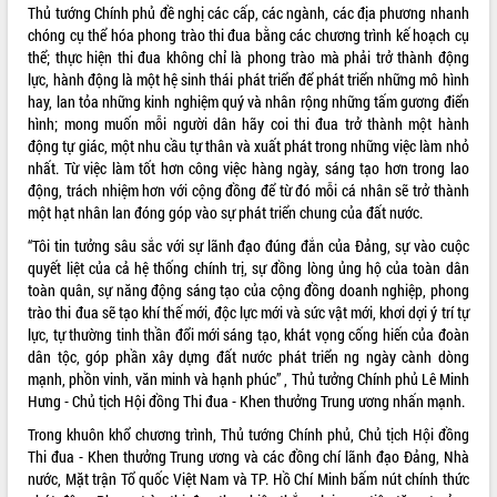
Hòn Yến phát triển du lịch gắn với bảo
Thủ tướng Chính phủ đề nghị các cấp, các ngành, các địa phương nhanh
tồn biển
chóng cụ thể hóa phong trào thi đua bằng các chương trình kế hoạch cụ
Lấy ý kiến điều chỉnh Quy hoạch tỉnh
thể; thực hiện thi đua không chỉ là phong trào mà phải trở thành động
Đắk Lắk thời kỳ 2021-2030, tầm nhìn
lực, hành động là một hệ sinh thái phát triển để phát triển những mô hình
đến năm 2050
hay, lan tỏa những kinh nghiệm quý và nhân rộng những tấm gương điển
hình; mong muốn mỗi người dân hãy coi thi đua trở thành một hành
Phát động chiến dịch 30 ngày đêm
động tự giác, một nhu cầu tự thân và xuất phát trong những việc làm nhỏ
giải phóng mặt bằng Tuyến đường bộ
nhất. Từ việc làm tốt hơn công việc hàng ngày, sáng tạo hơn trong lao
ven biển
động, trách nhiệm hơn với cộng đồng để từ đó mỗi cá nhân sẽ trở thành
Đắk Lắk nỗ lực thúc đẩy tăng trưởng
một hạt nhân lan đóng góp vào sự phát triển chung của đất nước.
kinh tế từ 10% trở lên trong Quý
II/2026
“Tôi tin tưởng sâu sắc với sự lãnh đạo đúng đắn của Đảng, sự vào cuộc
quyết liệt của cả hệ thống chính trị, sự đồng lòng ủng hộ của toàn dân
Đắk Lắk ký kết thỏa thuận hợp tác về
toàn quân, sự năng động sáng tạo của cộng đồng doanh nghiệp, phong
chuyển đổi số giai đoạn 2026 – 2030
trào thi đua sẽ tạo khí thế mới, độc lực mới và sức vật mới, khơi dợi ý trí tự
với Tập đoàn Bưu chính Viễn thông
lực, tự thường tinh thần đổi mới sáng tạo, khát vọng cống hiến của đoàn
Việt Nam
dân tộc, góp phần xây dựng đất nước phát triển ng ngày cành dòng
Thứ trưởng Bộ Y tế làm việc với tỉnh
mạnh, phồn vinh, văn minh và hạnh phúc” , Thủ tưởng Chính phủ Lê Minh
Đắk Lắk về phát triển nhân lực y tế
Hưng - Chủ tịch Hội đồng Thi đua - Khen thưởng Trung ương nhấn mạnh.
cho trạm y tế cấp xã
Trong khuôn khổ chương trình, Thủ tướng Chính phủ, Chủ tịch Hội đồng
Du lịch Đắk Lắk nâng tầm trải nghiệm
Thi đua - Khen thưởng Trung ương và các đồng chí lãnh đạo Đảng, Nhà
du khách thông qua Hệ thống cơ sở dữ
nước, Mặt trận Tổ quốc Việt Nam và TP. Hồ Chí Minh bấm nút chính thức
liệu và Bản đồ số