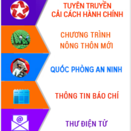
2026-2031
Đảm bảo cuộc bầu cử đại biểu Quốc
hội và đại biểu HĐND các cấp diễn ra
an toàn, hiệu quả, đúng quy định
Thủ tướng Chính phủ Phạm Minh Chính
kiểm tra, chỉ đạo hoàn thành các dự
án cao tốc và thăm khu tái định cư tại
Đắk Lắk
Sôi nổi Hội đua ngựa truyền thống Gò
Thì Thùng mừng Xuân Bính Ngọ 2026
Lãnh đạo tỉnh dâng hương tưởng niệm
tại Đập Đồng Cam đầu Xuân Bính Ngọ
Ngành nông nghiệp phấn đấu tăng
trưởng đạt 5,86% trong năm 2026
UBND tỉnh Đắk Lắk triển khai công tác
quốc phòng, quân sự địa phương năm
2026
Đắk Lắk tập trung toàn lực khắc phục
tồn tại IUU, sẵn sàng làm việc với
Đoàn thanh tra EC
Chủ tịch UBND tỉnh Tạ Anh Tuấn thăm,