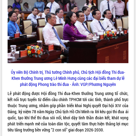
ĐIỂM TIN VĂN BẢN
QUY HOẠCH - KẾ HOẠCH
Ủy viên Bộ Chính trị, Thủ tướng Chính phủ, Chủ tịch Hội đồng Thi đua-
Khen thưởng Trung ương Lê Minh Hưng cùng các đại biểu tham dự lễ
phát động Phong trào thi đua - Ảnh: VGP/Phương Nguyên
Lễ phát động được Hội đồng Thi đua-Khen thưởng Trung ương tổ chức,
kết nối trực tuyến từ điểm cầu chính TPHCM tới các tỉnh, thành phố trực
thuộc Trung ương, nhằm góp phần triển khai Nghị quyết Đại hội XIV của
Đảng, kỷ niệm 78 năm Ngày Chủ tịch Hồ Chí Minh ra lời kêu gọi thi đua ái
quốc, tạo khí thế thi đua sôi nổi, khơi dậy tinh thần đoàn kết, khát vọng
phát triển mạnh mẽ của toàn dân tộc, quyết tâm thực hiện thắng lợi mục
tiêu tăng trưởng bền vững "2 con số" giai đoạn 2026-2030.