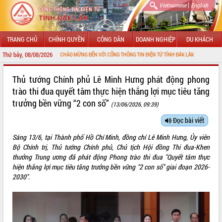
|
Vietnamese
English
TRANG CHỦ
CHÍNH QUYỀN
CÔNG DÂN
DOANH NGHIỆP
DU KHÁCH
Thứ bảy, 08/08/2026
CHÀO MỪNG ĐẾN VỚI CỔNG THÔNG TIN ĐIỆN TỬ TỈNH ĐẮK LẮK
GIỚI THIỆU
Thủ tướng Chính phủ Lê Minh Hưng phát động phong
trào thi đua quyết tâm thực hiện thắng lợi mục tiêu tăng
LÃNH ĐẠO UBND TỈNH
trưởng bền vững “2 con số”
(13/06/2026, 09:39)
TIN TỨC SỰ KIỆN
Đọc bài viết
SỞ, BAN, NGÀNH
Sáng 13/6, tại Thành phố Hồ Chí Minh, đồng chí Lê Minh Hưng, Ủy viên
Bộ Chính trị, Thủ tướng Chính phủ, Chủ tịch Hội đồng Thi đua-Khen
UBND CÁC XÃ, PHƯỜNG
thưởng Trung ương đã phát động Phong trào thi đua "Quyết tâm thực
hiện thắng lợi mục tiêu tăng trưởng bền vững "2 con số" giai đoạn 2026-
THÔNG TIN CHỈ ĐẠO ĐIỀU HÀNH
2030".
HỆ THỐNG VĂN BẢN
VĂN BẢN HĐND TỈNH