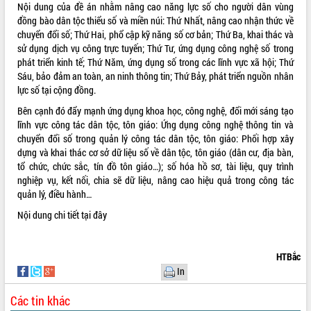
Nội dung của đề án nhằm nâng cao năng lực số cho người dân vùng
phát triển mới
đồng bào dân tộc thiểu số và miền núi: Thứ Nhất, nâng cao nhận thức về
Thường trực HĐND tỉnh Đắk Lắk gặp
chuyển đổi số; Thứ Hai, phổ cập kỹ năng số cơ bản; Thứ Ba, khai thác và
mặt Đoàn chuyên gia y tế TP. Hồ Chí
sử dụng dịch vụ công trực tuyến; Thứ Tư, ứng dụng công nghệ số trong
Minh
phát triển kinh tế; Thứ Năm, ứng dụng số trong các lĩnh vực xã hội; Thứ
THỐNG KÊ TRUY CẬP
Lễ truy điệu và an táng hài cốt liệt sĩ
Sáu, bảo đảm an toàn, an ninh thông tin; Thứ Bảy, phát triển nguồn nhân
tại Nghĩa trang Liệt sĩ xã Sơn Hòa
lực số tại cộng đồng.
Hôm nay:
4664
Bàn giải pháp tháo gỡ khó khăn trong
Tất cả:
66090332
Bên cạnh đó đẩy mạnh ứng dụng khoa học, công nghệ, đổi mới sáng tạo
xuất khẩu sầu riêng và triển khai quy
lĩnh vực công tác dân tộc, tôn giáo: Ứng dụng công nghệ thông tin và
định EUDR
chuyển đổi số trong quản lý công tác dân tộc, tôn giáo: Phối hợp xây
Thứ trưởng Bộ Nông nghiệp và Môi
dựng và khai thác cơ sở dữ liệu số về dân tộc, tôn giáo (dân cư, địa bàn,
trường Nguyễn Hoàng Hiệp khảo sát
tổ chức, chức sắc, tín đồ tôn giáo…); số hóa hồ sơ, tài liệu, quy trình
vùng trồng và doanh nghiệp đóng gói
nghiệp vụ, kết nối, chia sẽ dữ liệu, nâng cao hiệu quả trong công tác
sầu riêng tại Đắk Lắk
quản lý, điều hành…
Trình diễn nghệ thuật chế biến các
Nội dung chi tiết
tại đây
món ăn từ sầu riêng
Đắk Lắk công bố Quy hoạch và xúc
tiến đầu tư tỉnh
HTBắc
In
Ngành cá ngừ Đắk Lắk chủ động thích
ứng để giữ vững thị trường xuất khẩu
Các tin khác
Diễn đàn Kinh tế tư nhân Việt Nam đột