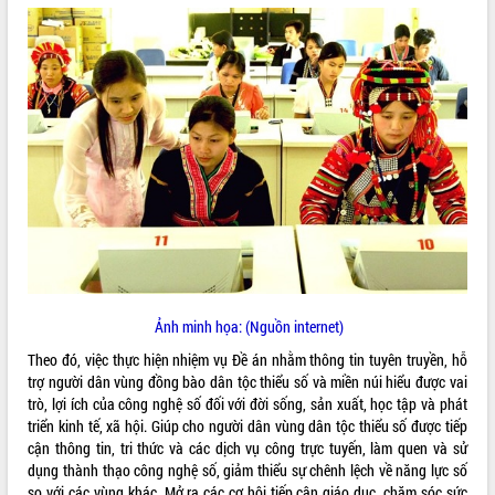
ĐIỂM TIN VĂN BẢN
QUY HOẠCH - KẾ HOẠCH
Ảnh minh họa: (Nguồn internet)
Theo đó, việc thực hiện nhiệm vụ Đề án nhằm thông tin tuyên truyền, hỗ
trợ người dân vùng đồng bào dân tộc thiểu số và miền núi hiểu được vai
trò, lợi ích của công nghệ số đối với đời sống, sản xuất, học tập và phát
triển kinh tế, xã hội. Giúp cho người dân vùng dân tộc thiểu số được tiếp
cận thông tin, tri thức và các dịch vụ công trực tuyến, làm quen và sử
dụng thành thạo công nghệ số, giảm thiểu sự chênh lệch về năng lực số
so với các vùng khác. Mở ra các cơ hội tiếp cận giáo dục, chăm sóc sức