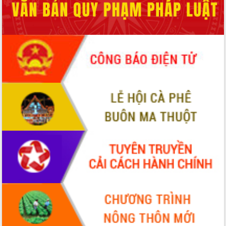
Tháo gỡ những vướng mắc, đẩy mạnh
công tác cải cách thủ tục hành chính
tại Trung tâm Phục vụ hành chính
công tỉnh
Đắk Lắk: Tôn vinh 46 giải pháp tại Hội
thi Sáng tạo Kỹ thuật 2024 - 2025
Đắk Lắk rà soát, điều chỉnh Đề án 190
về phát triển nuôi trồng thủy sản
Phó Chủ tịch UBND tỉnh Đắk Lắk
Trương Công Thái kiểm tra thực địa
Dự án cao tốc Khánh Hòa - Buôn Ma
Thuột
Định vị cà phê Việt Nam như một “di
sản sống” trong dòng chảy toàn cầu
Xây dựng nông thôn mới: Nâng cao đời
sống người dân từ những mô hình thiết
thực
Quyết liệt tháo gỡ vướng mắc, đẩy
nhanh tiến độ các dự án trọng điểm
trong Khu kinh tế Nam Phú Yên