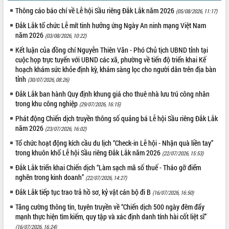
phá cơ chế - Hợp tác công tư
Thông cáo báo chí về Lễ hội Sầu riêng Đắk Lắk năm 2026
(05/08/2026, 11:17)
Đề án 06 tạo bước ngoặt đột phá trong
Đắk Lắk tổ chức Lễ mít tinh hưởng ứng Ngày An ninh mạng Việt Nam
cải cách hành chính tỉnh Đắk Lắk
năm 2026
(03/08/2026, 10:22)
Kết nối tour, đẩy mạnh chuyển đổi số
Kết luận của đồng chí Nguyễn Thiên Văn - Phó Chủ tịch UBND tỉnh tại
để phát triển du lịch Đắk Lắk
cuộc họp trực tuyến với UBND các xã, phường về tiến độ triển khai Kế
Khởi động Dự án Đầu tư xây dựng hạ
hoạch khám sức khỏe định kỳ, khám sàng lọc cho người dân trên địa bàn
tầng kỹ thuật Cụm công nghiệp Tân
tỉnh
(30/07/2026, 08:26)
Tiến
Đắk Lắk ban hành Quy định khung giá cho thuê nhà lưu trú công nhân
Gặp mặt các cơ quan báo chí nhân Kỷ
trong khu công nghiệp
(29/07/2026, 16:15)
niệm 101 năm Ngày Báo chí Cách
mạng Việt Nam
Phát động Chiến dịch truyền thông số quảng bá Lễ hội Sầu riêng Đắk Lắk
năm 2026
(23/07/2026, 16:02)
Đắk Lắk sơ kết 4 năm triển khai thực
hiện Đề án 06 của Chính phủ
Tổ chức hoạt động kích cầu du lịch “Check-in Lễ hội - Nhận quà liền tay”
trong khuôn khổ Lễ hội Sầu riêng Đắk Lắk năm 2026
Họp báo thông tin về Hội nghị Công bố
(22/07/2026, 15:53)
Quy hoạch và Xúc tiến đầu tư tỉnh Đắk
Đắk Lắk triển khai Chiến dịch “Làm sạch mã số thuế - Tháo gỡ điểm
Lắk
nghẽn trong kinh doanh”
(22/07/2026, 14:27)
Khơi thông điểm nghẽn, đẩy nhanh
Đắk Lắk tiếp tục trao trả hồ sơ, kỷ vật cán bộ đi B
(16/07/2026, 16:50)
giải ngân vốn khắc phục thiên tai
Tăng cường thông tin, tuyên truyền về “Chiến dịch 500 ngày đêm đẩy
HĐND tỉnh thông qua điều chỉnh Quy
mạnh thực hiện tìm kiếm, quy tập và xác định danh tính hài cốt liệt sĩ”
hoạch tỉnh thời kỳ 2021-2030
(16/07/2026, 16:24)