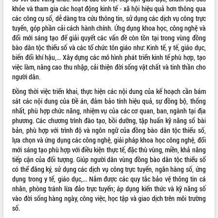
khỏe và tham gia các hoạt động kinh tế - xã hội hiệu quả hơn thông qua
VIDEO
các công cụ số, dễ dàng tra cứu thông tin, sử dụng các dịch vụ công trực
tuyến, góp phần cải cách hành chính. Ứng dụng khoa học, công nghệ và
Loading the player...
đổi mới sáng tạo để giải quyết các vấn đề còn tồn tại trong vùng đồng
Khám bệnh, cấp phát thuốc miễn phí
bào dân tộc thiểu số và các tổ chức tôn giáo như: Kinh tế, y tế, giáo dục,
và tặng quà người dân xã Cư Pui
biến đổi khí hậu,... Xây dựng các mô hình phát triển kinh tế phù hợp, tạo
việc làm, nâng cao thu nhập, cải thiện đời sống vật chất và tinh thần cho
Hội nghị UBND tỉnh Đắk Lắk thường kỳ
người dân.
tháng 7/2026
Lễ truy tặng danh hiệu “Bà Mẹ Việt
Đồng thời việc triển khai, thực hiện các nội dung của kế hoạch cần bám
Nam Anh hùng” và trao Huân chương
sát các nội dung của Đề án, đảm bảo tính hiệu quả, sự đồng bộ, thống
Lao động
nhất, phù hợp chức năng, nhiệm vụ của các cơ quan, ban, ngành tại địa
ALBUM ẢNH
phương. Các chương trình đào tạo, bồi dưỡng, tập huấn kỹ năng số bài
UBND tỉnh Đắk Lắk triển khai nhiệm
bản, phù hợp với trình độ và ngôn ngữ của đồng bào dân tộc thiểu số,
vụ 6 tháng cuối năm 2026
lựa chọn và ứng dụng các công nghệ, giải pháp khoa học công nghệ, đổi
Kỳ họp thứ Hai, Hội đồng nhân dân
mới sáng tạo phù hợp với điều kiện thực tế, đặc thù vùng, miền, khả năng
tỉnh khóa XI quyết nghị nhiều nội dung
tiếp cận của đối tượng. Giúp người dân vùng đồng bào dân tộc thiểu số
quan trọng
có thể đăng ký, sử dụng các dịch vụ công trực tuyến, ngân hàng số, ứng
Bí thư Tỉnh ủy Lương Nguyễn Minh
dụng trong y tế, giáo dục,... Nắm được các quy tắc bảo vệ thông tin cá
Triết thăm, tặng quà người có công với
nhân, phòng tránh lừa đảo trực tuyến; áp dụng kiến thức và kỹ năng số
cách mạng
vào đời sống hàng ngày, công việc, học tập và giao dịch trên môi trường
Rà soát, hoàn thiện hệ thống thiết chế
số.
văn hóa, thể thao đáp ứng yêu cầu
LIÊN KẾT WEB