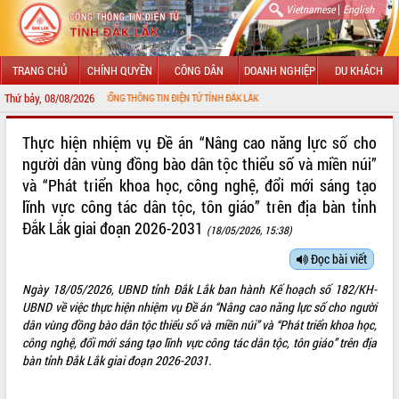
|
Vietnamese
English
TRANG CHỦ
CHÍNH QUYỀN
CÔNG DÂN
DOANH NGHIỆP
DU KHÁCH
Thứ bảy, 08/08/2026
MỪNG ĐẾN VỚI CỔNG THÔNG TIN ĐIỆN TỬ TỈNH ĐẮK LẮK
GIỚI THIỆU
Thực hiện nhiệm vụ Đề án “Nâng cao năng lực số cho
người dân vùng đồng bào dân tộc thiểu số và miền núi”
LÃNH ĐẠO UBND TỈNH
và “Phát triển khoa học, công nghệ, đổi mới sáng tạo
lĩnh vực công tác dân tộc, tôn giáo” trên địa bàn tỉnh
TIN TỨC SỰ KIỆN
Đắk Lắk giai đoạn 2026-2031
(18/05/2026, 15:38)
SỞ, BAN, NGÀNH
Đọc bài viết
UBND CÁC XÃ, PHƯỜNG
Ngày 18/05/2026, UBND tỉnh Đắk Lắk ban hành Kế hoạch số 182/KH-
UBND về việc thực hiện nhiệm vụ Đề án “Nâng cao năng lực số cho người
THÔNG TIN CHỈ ĐẠO ĐIỀU HÀNH
dân vùng đồng bào dân tộc thiểu số và miền núi” và “Phát triển khoa học,
công nghệ, đổi mới sáng tạo lĩnh vực công tác dân tộc, tôn giáo” trên địa
HỆ THỐNG VĂN BẢN
bàn tỉnh Đắk Lắk giai đoạn 2026-2031.
VĂN BẢN HĐND TỈNH