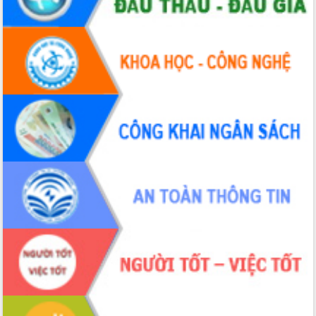
Tập huấn ứng dụng trí tuệ nhân tạo (AI)
trong thương mại điện tử năm 2026
Đoàn đại biểu Quốc hội tỉnh Đắk Lắk
trao đổi thông tin trước Kỳ họp thứ
nhất, Quốc hội khóa XVI
Quyết liệt cải cách hành chính, khơi
thông nguồn lực phát triển
Nâng cao hiệu lực, hiệu quả HĐND
tỉnh thông qua hiện đại hóa hành chính
Xã Ea Phê gắn cải cách hành chính với
chuyển đổi số
Phó Chủ tịch Thường trực UBND tỉnh
Hồ Thị Nguyên Thảo làm việc tại Trung
tâm Phục vụ hành chính công xã Ea
Phê
Xây dựng nền hành chính số đồng
hành cùng nông dân dân, doanh nghiệp
Giai đoạn 2026-2030, Đắk Lắk phấn
đấu có 77% xã đạt chuẩn nông thôn
mới