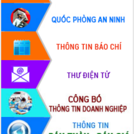
Hòn Yến phát triển du lịch gắn với bảo
tồn biển
Lấy ý kiến điều chỉnh Quy hoạch tỉnh
Đắk Lắk thời kỳ 2021-2030, tầm nhìn
đến năm 2050
Phát động chiến dịch 30 ngày đêm
giải phóng mặt bằng Tuyến đường bộ
ven biển
Đắk Lắk nỗ lực thúc đẩy tăng trưởng
kinh tế từ 10% trở lên trong Quý
II/2026
Đắk Lắk ký kết thỏa thuận hợp tác về
chuyển đổi số giai đoạn 2026 – 2030
với Tập đoàn Bưu chính Viễn thông
Việt Nam
Thứ trưởng Bộ Y tế làm việc với tỉnh
Đắk Lắk về phát triển nhân lực y tế
cho trạm y tế cấp xã
Du lịch Đắk Lắk nâng tầm trải nghiệm
du khách thông qua Hệ thống cơ sở dữ
liệu và Bản đồ số