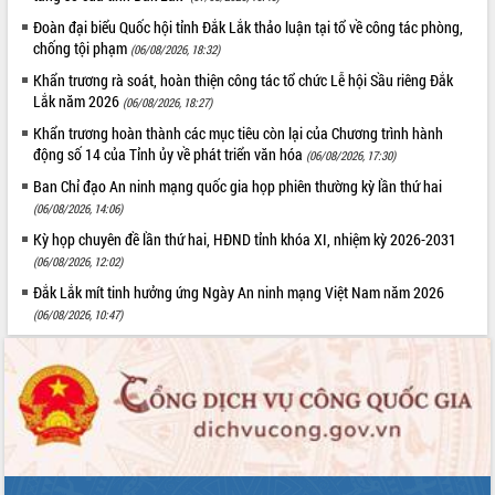
Tập huấn ứng dụng trí tuệ nhân tạo (AI)
Đoàn đại biểu Quốc hội tỉnh Đắk Lắk thảo luận tại tổ về công tác phòng,
trong thương mại điện tử năm 2026
chống tội phạm
(06/08/2026, 18:32)
Đoàn đại biểu Quốc hội tỉnh Đắk Lắk
Khẩn trương rà soát, hoàn thiện công tác tổ chức Lễ hội Sầu riêng Đắk
trao đổi thông tin trước Kỳ họp thứ
Lắk năm 2026
(06/08/2026, 18:27)
nhất, Quốc hội khóa XVI
Khẩn trương hoàn thành các mục tiêu còn lại của Chương trình hành
Quyết liệt cải cách hành chính, khơi
động số 14 của Tỉnh ủy về phát triển văn hóa
(06/08/2026, 17:30)
thông nguồn lực phát triển
Ban Chỉ đạo An ninh mạng quốc gia họp phiên thường kỳ lần thứ hai
Nâng cao hiệu lực, hiệu quả HĐND
tỉnh thông qua hiện đại hóa hành chính
(06/08/2026, 14:06)
Xã Ea Phê gắn cải cách hành chính với
Kỳ họp chuyên đề lần thứ hai, HĐND tỉnh khóa XI, nhiệm kỳ 2026-2031
chuyển đổi số
(06/08/2026, 12:02)
Phó Chủ tịch Thường trực UBND tỉnh
Đắk Lắk mít tinh hưởng ứng Ngày An ninh mạng Việt Nam năm 2026
Hồ Thị Nguyên Thảo làm việc tại Trung
(06/08/2026, 10:47)
tâm Phục vụ hành chính công xã Ea
Phê
Xây dựng nền hành chính số đồng
hành cùng nông dân dân, doanh nghiệp
Giai đoạn 2026-2030, Đắk Lắk phấn
đấu có 77% xã đạt chuẩn nông thôn
mới