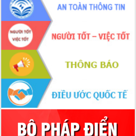
chúc mừng các bệnh viện nhân Ngày
Thầy thuốc Việt Nam
Rộn ràng lễ hội truyền thống Sông
nước Đà Nông lần thứ I năm 2026
Kỳ họp Chuyên đề lần thứ Năm, HĐND
tỉnh Đắk Lắk thông qua các nghị quyết
quan trọng
Thống nhất danh sách giới thiệu ứng
cử đại biểu Quốc hội khoá XVI và đại
biểu HĐND tỉnh Đắk Lắk, nhiệm kỳ
2026-2031
Phát động hai phong trào thi đua quan
trọng trong kỷ nguyên mới
Hội nghị lần thứ tư Ban Chỉ đạo công
tác bầu cử tỉnh Đắk Lắk
Hội nghị Báo cáo viên Trung ương
tháng 01/2026
Phó Thủ tướng Hồ Quốc Dũng đánh giá
cao kết quả Chiến dịch Quang Trung
tại Đắk Lắk