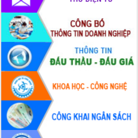
2026-2031
Đảm bảo cuộc bầu cử đại biểu Quốc
hội và đại biểu HĐND các cấp diễn ra
an toàn, hiệu quả, đúng quy định
Thủ tướng Chính phủ Phạm Minh Chính
kiểm tra, chỉ đạo hoàn thành các dự
án cao tốc và thăm khu tái định cư tại
Đắk Lắk
Sôi nổi Hội đua ngựa truyền thống Gò
Thì Thùng mừng Xuân Bính Ngọ 2026
Lãnh đạo tỉnh dâng hương tưởng niệm
tại Đập Đồng Cam đầu Xuân Bính Ngọ
Ngành nông nghiệp phấn đấu tăng
trưởng đạt 5,86% trong năm 2026
UBND tỉnh Đắk Lắk triển khai công tác
quốc phòng, quân sự địa phương năm
2026
Đắk Lắk tập trung toàn lực khắc phục
tồn tại IUU, sẵn sàng làm việc với
Đoàn thanh tra EC
Chủ tịch UBND tỉnh Tạ Anh Tuấn thăm,