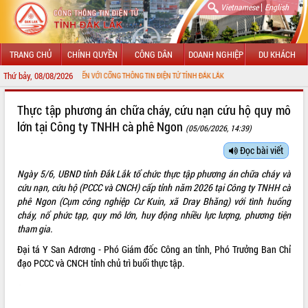
|
Vietnamese
English
TRANG CHỦ
CHÍNH QUYỀN
CÔNG DÂN
DOANH NGHIỆP
DU KHÁCH
Thứ bảy, 08/08/2026
ÀO MỪNG ĐẾN VỚI CỔNG THÔNG TIN ĐIỆN TỬ TỈNH ĐẮK LẮK
GIỚI THIỆU
Thực tập phương án chữa cháy, cứu nạn cứu hộ quy mô
lớn tại Công ty TNHH cà phê Ngon
(05/06/2026, 14:39)
LÃNH ĐẠO UBND TỈNH
Đọc bài viết
TIN TỨC SỰ KIỆN
Ngày 5/6, UBND tỉnh Đắk Lắk tổ chức thực tập phương án chữa cháy và
SỞ, BAN, NGÀNH
cứu nạn, cứu hộ (PCCC và CNCH) cấp tỉnh năm 2026 tại Công ty TNHH cà
phê Ngon (Cụm công nghiệp Cư Kuin, xã Dray Bhăng) với tình huống
UBND CÁC XÃ, PHƯỜNG
cháy, nổ phức tạp, quy mô lớn, huy động nhiều lực lượng, phương tiện
tham gia.
THÔNG TIN CHỈ ĐẠO ĐIỀU HÀNH
Đại tá Y San Adrơng - Phó Giám đốc Công an tỉnh, Phó Trưởng Ban Chỉ
đạo PCCC và CNCH tỉnh chủ trì buổi thực tập.
HỆ THỐNG VĂN BẢN
VĂN BẢN HĐND TỈNH