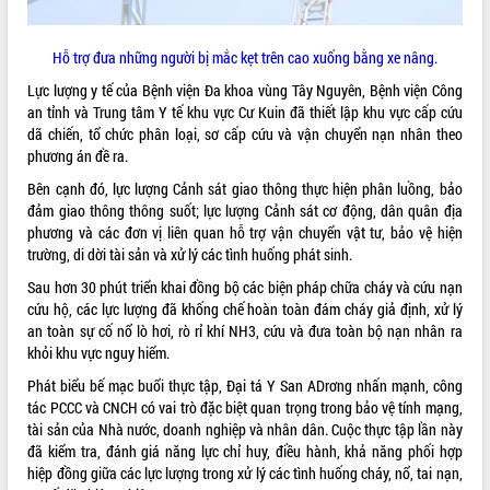
Hội thảo góp ý hồ sơ điều chỉnh quy
hoạch tỉnh Đắk Lắk thời kỳ 2021-2030,
tầm nhìn đến năm 2050
Hỗ trợ đưa những người bị mắc kẹt trên cao xuống bằng xe nâng.
Nâng cao hiệu quả hoạt động của các
Lực lượng y tế của Bệnh viện Đa khoa vùng Tây Nguyên, Bệnh viện Công
doanh nghiệp nhà nước
an tỉnh và Trung tâm Y tế khu vực Cư Kuin đã thiết lập khu vực cấp cứu
Hội nghị triển khai kết nối mạng
dã chiến, tổ chức phân loại, sơ cấp cứu và vận chuyển nạn nhân theo
truyền số liệu chuyên dùng phục vụ cơ
phương án đề ra.
quan Đảng, Nhà nước
Bên cạnh đó, lực lượng Cảnh sát giao thông thực hiện phân luồng, bảo
Lễ phát động chuỗi hoạt động chung
đảm giao thông thông suốt; lực lượng Cảnh sát cơ động, dân quân địa
tay làm sạch môi trường
phương và các đơn vị liên quan hỗ trợ vận chuyển vật tư, bảo vệ hiện
Xã Ea Kar bước chuyển mình trong
trường, di dời tài sản và xử lý các tình huống phát sinh.
công tác cải cách hành chính mô hình
Sau hơn 30 phút triển khai đồng bộ các biện pháp chữa cháy và cứu nạn
mới
cứu hộ, các lực lượng đã khống chế hoàn toàn đám cháy giả định, xử lý
UBND tỉnh họp báo định kỳ tháng 4
an toàn sự cố nổ lò hơi, rò rỉ khí NH3, cứu và đưa toàn bộ nạn nhân ra
năm 2026
khỏi khu vực nguy hiểm.
Hội thảo khoa học “Giải pháp thúc đẩy
Phát biểu bế mạc buổi thực tập, Đại tá Y San ADrơng nhấn mạnh, công
phát triển nền kinh tế xanh tại tỉnh
tác PCCC và CNCH có vai trò đặc biệt quan trọng trong bảo vệ tính mạng,
Đắk Lắk”
tài sản của Nhà nước, doanh nghiệp và nhân dân. Cuộc thực tập lần này
Tăng cường giám sát, đôn đốc thực
đã kiểm tra, đánh giá năng lực chỉ huy, điều hành, khả năng phối hợp
hiện nhiệm vụ quản lý tài sản công
hiệp đồng giữa các lực lượng trong xử lý các tình huống cháy, nổ, tai nạn,
hàng tuần