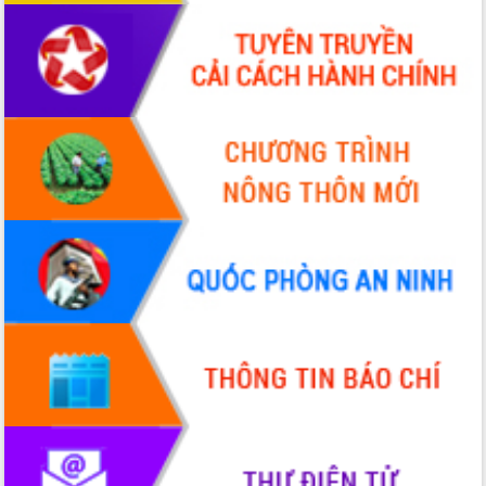
hai con số trong năm 2026
Tổ chức trang trọng Lễ hội Đền thờ
Lương Văn Chánh năm 2026
Phó Bí thư Tỉnh ủy Đắk Lắk Đỗ Hữu
Huy giữ chức Bí thư Đảng ủy Ủy Ban
Nhân dân tỉnh
Bệnh án điện tử thúc đẩy chuyển đổi
số y tế tại Đắk Lắk
Chuyển đổi số thư viện: Mở rộng
không gian tri thức trong thời đại số
Đánh giá, rút kinh nghiệm công tác tổ
chức diễn tập trước ngày bầu cử
Chương trình “Gặp gỡ hữu nghị –
Friendship Meeting New Year 2026”
Bầu cử Quốc hội và HĐND: Cử tri Đắk
Lắk gửi gắm niềm tin, kỳ vọng vào lá
phiếu
Đắk Lắk sẵn sàng các điều kiện cho
Ngày hội bầu cử đại biểu Quốc hội
khóa XVI và HĐND các cấp nhiệm kỳ