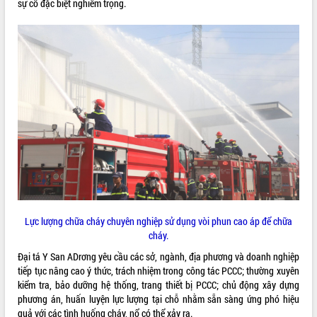
sự cố đặc biệt nghiêm trọng.
Tháo gỡ những vướng mắc, đẩy mạnh
công tác cải cách thủ tục hành chính
tại Trung tâm Phục vụ hành chính
công tỉnh
Đắk Lắk: Tôn vinh 46 giải pháp tại Hội
thi Sáng tạo Kỹ thuật 2024 - 2025
Đắk Lắk rà soát, điều chỉnh Đề án 190
về phát triển nuôi trồng thủy sản
Phó Chủ tịch UBND tỉnh Đắk Lắk
Trương Công Thái kiểm tra thực địa
Dự án cao tốc Khánh Hòa - Buôn Ma
Thuột
Định vị cà phê Việt Nam như một “di
sản sống” trong dòng chảy toàn cầu
Lực lượng chữa cháy chuyên nghiệp sử dụng vòi phun cao áp để chữa
Xây dựng nông thôn mới: Nâng cao đời
cháy.
sống người dân từ những mô hình thiết
Đại tá Y San ADrơng yêu cầu các sở, ngành, địa phương và doanh nghiệp
thực
tiếp tục nâng cao ý thức, trách nhiệm trong công tác PCCC; thường xuyên
Quyết liệt tháo gỡ vướng mắc, đẩy
kiểm tra, bảo dưỡng hệ thống, trang thiết bị PCCC; chủ động xây dựng
nhanh tiến độ các dự án trọng điểm
phương án, huấn luyện lực lượng tại chỗ nhằm sẵn sàng ứng phó hiệu
trong Khu kinh tế Nam Phú Yên
quả với các tình huống cháy, nổ có thể xảy ra.