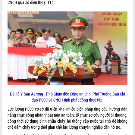
CNCH qua số điện thoại 114.
phát triển mới
Thường trực HĐND tỉnh Đắk Lắk gặp
mặt Đoàn chuyên gia y tế TP. Hồ Chí
Minh
THỐNG KÊ TRUY CẬP
Lễ truy điệu và an táng hài cốt liệt sĩ
tại Nghĩa trang Liệt sĩ xã Sơn Hòa
Hôm nay:
27371
Bàn giải pháp tháo gỡ khó khăn trong
Tất cả:
66072694
xuất khẩu sầu riêng và triển khai quy
định EUDR
Thứ trưởng Bộ Nông nghiệp và Môi
trường Nguyễn Hoàng Hiệp khảo sát
vùng trồng và doanh nghiệp đóng gói
sầu riêng tại Đắk Lắk
Trình diễn nghệ thuật chế biến các
Đại tá Y San Adrơng - Phó Giám đốc Công an tỉnh, Phó Trưởng Ban Chỉ
món ăn từ sầu riêng
đạo PCCC và CNCH tỉnh phát động thực tập.
Đắk Lắk công bố Quy hoạch và xúc
Lực lượng PCCC cơ sở đã triển khai nhiều biện pháp ứng cứu, hướng dẫn
tiến đầu tư tỉnh
hàng chục công nhân thoát nạn an toàn, tổ chức sơ cứu người bị thương,
Ngành cá ngừ Đắk Lắk chủ động thích
đồng thời sử dụng bình chữa cháy, hệ thống cấp nước tại chỗ để khống
ứng để giữ vững thị trường xuất khẩu
chế đám cháy trong thời gian chờ lực lượng chuyên nghiệp đến hỗ trợ.
Diễn đàn Kinh tế tư nhân Việt Nam đột