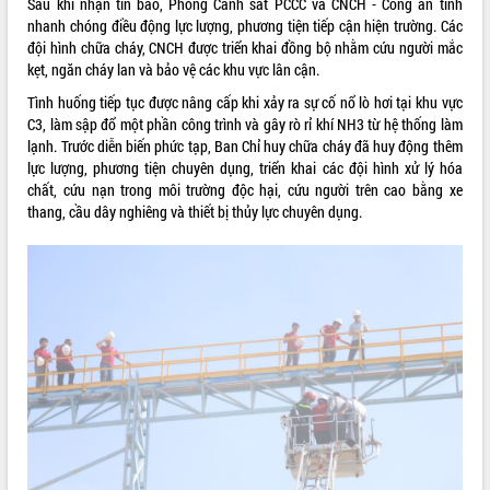
Sau khi nhận tin báo, Phòng Cảnh sát PCCC và CNCH - Công an tỉnh
phá cơ chế - Hợp tác công tư
nhanh chóng điều động lực lượng, phương tiện tiếp cận hiện trường. Các
Đề án 06 tạo bước ngoặt đột phá trong
đội hình chữa cháy, CNCH được triển khai đồng bộ nhằm cứu người mắc
cải cách hành chính tỉnh Đắk Lắk
kẹt, ngăn cháy lan và bảo vệ các khu vực lân cận.
Kết nối tour, đẩy mạnh chuyển đổi số
Tình huống tiếp tục được nâng cấp khi xảy ra sự cố nổ lò hơi tại khu vực
để phát triển du lịch Đắk Lắk
C3, làm sập đổ một phần công trình và gây rò rỉ khí NH3 từ hệ thống làm
Khởi động Dự án Đầu tư xây dựng hạ
lạnh. Trước diễn biến phức tạp, Ban Chỉ huy chữa cháy đã huy động thêm
tầng kỹ thuật Cụm công nghiệp Tân
lực lượng, phương tiện chuyên dụng, triển khai các đội hình xử lý hóa
Tiến
chất, cứu nạn trong môi trường độc hại, cứu người trên cao bằng xe
Gặp mặt các cơ quan báo chí nhân Kỷ
thang, cầu dây nghiêng và thiết bị thủy lực chuyên dụng.
niệm 101 năm Ngày Báo chí Cách
mạng Việt Nam
Đắk Lắk sơ kết 4 năm triển khai thực
hiện Đề án 06 của Chính phủ
Họp báo thông tin về Hội nghị Công bố
Quy hoạch và Xúc tiến đầu tư tỉnh Đắk
Lắk
Khơi thông điểm nghẽn, đẩy nhanh
giải ngân vốn khắc phục thiên tai
HĐND tỉnh thông qua điều chỉnh Quy
hoạch tỉnh thời kỳ 2021-2030