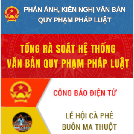
Chuyển đổi số 'mở đường' cho nông
nghiệp Đắk Lắk tăng trưởng bứt phá
Triển khai đồng bộ đo đạc, lập hồ sơ
địa chính, hoàn thiện cơ sở dữ liệu đất
đai
Ứng dụng sinh trắc học - Bước tiến
trong hành trình chuyển đổi số tại Đắk
Lắk
Đắk Lắk nâng cao hiệu quả công tác
Đảng từ Sổ tay đảng viên điện tử
Đắk Lắk đẩy mạnh nuôi biển công
nghệ, hướng tới phát triển thủy sản
bền vững
Tập huấn nâng cao năng lực triển khai
chuyển đổi số cho cán bộ, công chức
cấp xã
Đắk Lắk phát động hưởng ứng Ngày
Quyền của người tiêu dùng Việt Nam
2026
Đẩy mạnh cải cách hành chính, quyết
tâm đạt được mục tiêu tăng trưởng