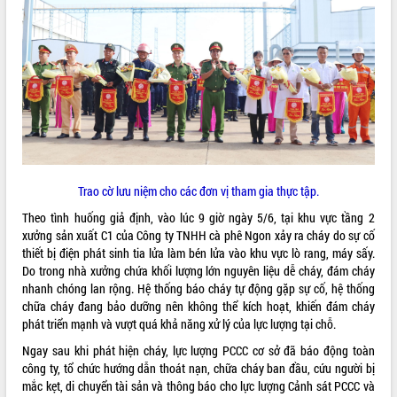
VIDEO
Loading the player...
Khám bệnh, cấp phát thuốc miễn phí
và tặng quà người dân xã Cư Pui
Hội nghị UBND tỉnh Đắk Lắk thường kỳ
tháng 7/2026
Lễ truy tặng danh hiệu “Bà Mẹ Việt
Nam Anh hùng” và trao Huân chương
Trao cờ lưu niệm cho các đơn vị tham gia thực tập.
Lao động
Theo tình huống giả định, vào lúc 9 giờ ngày 5/6, tại khu vực tầng 2
ALBUM ẢNH
UBND tỉnh Đắk Lắk triển khai nhiệm
xưởng sản xuất C1 của Công ty TNHH cà phê Ngon xảy ra cháy do sự cố
vụ 6 tháng cuối năm 2026
thiết bị điện phát sinh tia lửa làm bén lửa vào khu vực lò rang, máy sấy.
Kỳ họp thứ Hai, Hội đồng nhân dân
Do trong nhà xưởng chứa khối lượng lớn nguyên liệu dễ cháy, đám cháy
tỉnh khóa XI quyết nghị nhiều nội dung
nhanh chóng lan rộng. Hệ thống báo cháy tự động gặp sự cố, hệ thống
quan trọng
chữa cháy đang bảo dưỡng nên không thể kích hoạt, khiến đám cháy
Bí thư Tỉnh ủy Lương Nguyễn Minh
phát triển mạnh và vượt quá khả năng xử lý của lực lượng tại chỗ.
Triết thăm, tặng quà người có công với
Ngay sau khi phát hiện cháy, lực lượng PCCC cơ sở đã báo động toàn
cách mạng
công ty, tổ chức hướng dẫn thoát nạn, chữa cháy ban đầu, cứu người bị
Rà soát, hoàn thiện hệ thống thiết chế
mắc kẹt, di chuyển tài sản và thông báo cho lực lượng Cảnh sát PCCC và
văn hóa, thể thao đáp ứng yêu cầu
LIÊN KẾT WEB