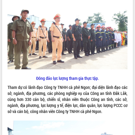
ĐIỂM TIN VĂN BẢN
QUY HOẠCH - KẾ HOẠCH
Đông đảo lực lượng tham gia thực tập.
Tham dự có lãnh đạo Công ty TNHH cà phê Ngon; đại diện lãnh đạo các
sở, ngành, địa phương, các phòng nghiệp vụ của Công an tỉnh Đắk Lắk,
cùng hơn 330 cán bộ, chiến sĩ, nhân viên thuộc Công an tỉnh, các sở,
ngành, địa phương, lực lượng y tế, điện lực, dân quân, lực lượng PCCC cơ
sở và cán bộ, công nhân viên Công ty TNHH cà phê Ngon.