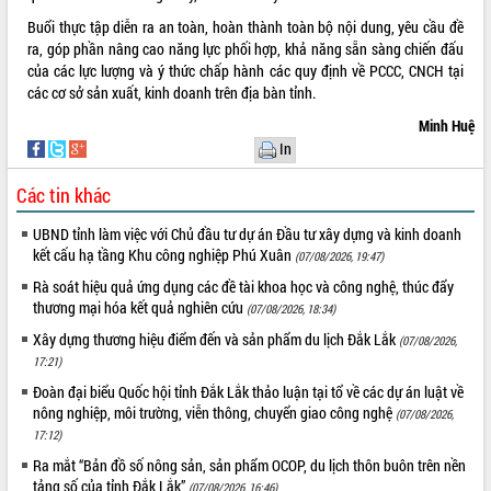
Hòn Yến phát triển du lịch gắn với bảo
Buổi thực tập diễn ra an toàn, hoàn thành toàn bộ nội dung, yêu cầu đề
tồn biển
ra, góp phần nâng cao năng lực phối hợp, khả năng sẵn sàng chiến đấu
Lấy ý kiến điều chỉnh Quy hoạch tỉnh
của các lực lượng và ý thức chấp hành các quy định về PCCC, CNCH tại
Đắk Lắk thời kỳ 2021-2030, tầm nhìn
các cơ sở sản xuất, kinh doanh trên địa bàn tỉnh.
đến năm 2050
Minh Huệ
Phát động chiến dịch 30 ngày đêm
In
giải phóng mặt bằng Tuyến đường bộ
ven biển
Các tin khác
Đắk Lắk nỗ lực thúc đẩy tăng trưởng
kinh tế từ 10% trở lên trong Quý
UBND tỉnh làm việc với Chủ đầu tư dự án Đầu tư xây dựng và kinh doanh
II/2026
kết cấu hạ tầng Khu công nghiệp Phú Xuân
(07/08/2026, 19:47)
Đắk Lắk ký kết thỏa thuận hợp tác về
Rà soát hiệu quả ứng dụng các đề tài khoa học và công nghệ, thúc đẩy
chuyển đổi số giai đoạn 2026 – 2030
thương mại hóa kết quả nghiên cứu
(07/08/2026, 18:34)
với Tập đoàn Bưu chính Viễn thông
Việt Nam
Xây dựng thương hiệu điểm đến và sản phẩm du lịch Đắk Lắk
(07/08/2026,
17:21)
Thứ trưởng Bộ Y tế làm việc với tỉnh
Đắk Lắk về phát triển nhân lực y tế
Đoàn đại biểu Quốc hội tỉnh Đắk Lắk thảo luận tại tổ về các dự án luật về
cho trạm y tế cấp xã
nông nghiệp, môi trường, viễn thông, chuyển giao công nghệ
(07/08/2026,
Du lịch Đắk Lắk nâng tầm trải nghiệm
17:12)
du khách thông qua Hệ thống cơ sở dữ
Ra mắt “Bản đồ số nông sản, sản phẩm OCOP, du lịch thôn buôn trên nền
liệu và Bản đồ số
tảng số của tỉnh Đắk Lắk”
(07/08/2026, 16:46)