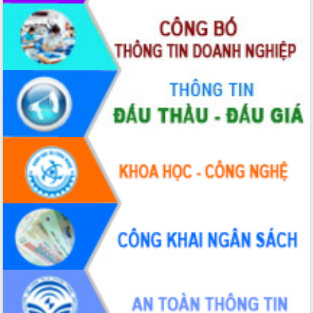
du khách thông qua Hệ thống cơ sở dữ
liệu và Bản đồ số
Tập huấn ứng dụng trí tuệ nhân tạo (AI)
trong thương mại điện tử năm 2026
Đoàn đại biểu Quốc hội tỉnh Đắk Lắk
trao đổi thông tin trước Kỳ họp thứ
nhất, Quốc hội khóa XVI
Quyết liệt cải cách hành chính, khơi
thông nguồn lực phát triển
Nâng cao hiệu lực, hiệu quả HĐND
tỉnh thông qua hiện đại hóa hành chính
Xã Ea Phê gắn cải cách hành chính với
chuyển đổi số
Phó Chủ tịch Thường trực UBND tỉnh
Hồ Thị Nguyên Thảo làm việc tại Trung
tâm Phục vụ hành chính công xã Ea
Phê
Xây dựng nền hành chính số đồng
hành cùng nông dân dân, doanh nghiệp
Giai đoạn 2026-2030, Đắk Lắk phấn