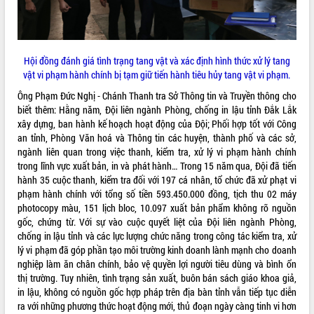
Rà soát, hoàn thiện hệ thống thiết chế
văn hóa, thể thao đáp ứng yêu cầu
phát triển mới
Hội đồng đánh giá tình trạng tang vật và xác định hình thức xử lý tang
Thường trực HĐND tỉnh Đắk Lắk gặp
THỐNG KÊ TRUY CẬP
vật vi phạm hành chính bị tạm giữ tiến hành tiêu hủy tang vật vi phạm.
mặt Đoàn chuyên gia y tế TP. Hồ Chí
Minh
Hôm nay:
25946
Ông Phạm Đức Nghị - Chánh Thanh tra Sở Thông tin và Truyền thông cho
Lễ truy điệu và an táng hài cốt liệt sĩ
Tất cả:
66139060
biết thêm: Hằng năm, Đội liên ngành Phòng, chống in lậu tỉnh Đắk Lắk
tại Nghĩa trang Liệt sĩ xã Sơn Hòa
xây dựng, ban hành kế hoạch hoạt động của Đội; Phối hợp tốt với Công
an tỉnh, Phòng Văn hoá và Thông tin các huyện, thành phố và các sở,
Bàn giải pháp tháo gỡ khó khăn trong
ngành liên quan trong việc thanh, kiểm tra, xử lý vi phạm hành chính
xuất khẩu sầu riêng và triển khai quy
trong lĩnh vực xuất bản, in và phát hành… Trong 15 năm qua, Đội đã tiến
định EUDR
hành 35 cuộc thanh, kiểm tra đối với 197 cá nhân, tổ chức đã xử phạt vi
Thứ trưởng Bộ Nông nghiệp và Môi
phạm hành chính với tổng số tiền 593.450.000 đồng, tịch thu 02 máy
trường Nguyễn Hoàng Hiệp khảo sát
photocopy màu, 151 lịch bloc, 10.097 xuất bản phẩm không rõ nguồn
vùng trồng và doanh nghiệp đóng gói
gốc, chứng từ. Với sự vào cuộc quyết liệt của Đội liên ngành Phòng,
sầu riêng tại Đắk Lắk
chống in lậu tỉnh và các lực lượng chức năng trong công tác kiểm tra, xử
Trình diễn nghệ thuật chế biến các
lý vi phạm đã góp phần tạo môi trường kinh doanh lành mạnh cho doanh
món ăn từ sầu riêng
nghiệp làm ăn chân chính, bảo vệ quyền lợi người tiêu dùng và bình ổn
Đắk Lắk công bố Quy hoạch và xúc
thị trường. Tuy nhiên, tình trạng sản xuất, buôn bán sách giáo khoa giả,
tiến đầu tư tỉnh
in lậu, không có nguồn gốc hợp pháp trên địa bàn tỉnh vẫn tiếp tục diễn
ra với những phương thức hoạt động mới, thủ đoạn ngày càng tinh vi hơn
Ngành cá ngừ Đắk Lắk chủ động thích