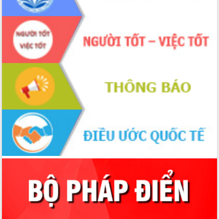
đấu có 77% xã đạt chuẩn nông thôn
mới
Chuyển đổi số 'mở đường' cho nông
nghiệp Đắk Lắk tăng trưởng bứt phá
Triển khai đồng bộ đo đạc, lập hồ sơ
địa chính, hoàn thiện cơ sở dữ liệu đất
đai
Ứng dụng sinh trắc học - Bước tiến
trong hành trình chuyển đổi số tại Đắk
Lắk
Đắk Lắk nâng cao hiệu quả công tác
Đảng từ Sổ tay đảng viên điện tử
Đắk Lắk đẩy mạnh nuôi biển công
nghệ, hướng tới phát triển thủy sản
bền vững
Tập huấn nâng cao năng lực triển khai
chuyển đổi số cho cán bộ, công chức
cấp xã
Đắk Lắk phát động hưởng ứng Ngày
Quyền của người tiêu dùng Việt Nam
2026