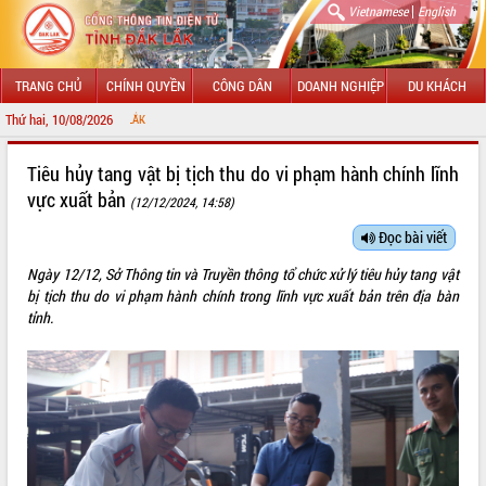
|
Vietnamese
English
TRANG CHỦ
CHÍNH QUYỀN
CÔNG DÂN
DOANH NGHIỆP
DU KHÁCH
Thứ hai, 10/08/2026
CHÀO MỪNG 
GIỚI THIỆU
Tiêu hủy tang vật bị tịch thu do vi phạm hành chính lĩnh
vực xuất bản
(12/12/2024, 14:58)
LÃNH ĐẠO UBND TỈNH
Đọc bài viết
TIN TỨC SỰ KIỆN
Ngày 12/12, Sở Thông tin và Truyền thông tổ chức xử lý tiêu hủy tang vật
SỞ, BAN, NGÀNH
bị tịch thu do vi phạm hành chính trong lĩnh vực xuất bản trên địa bàn
tỉnh.
UBND CÁC XÃ, PHƯỜNG
THÔNG TIN CHỈ ĐẠO ĐIỀU HÀNH
HỆ THỐNG VĂN BẢN
VĂN BẢN HĐND TỈNH