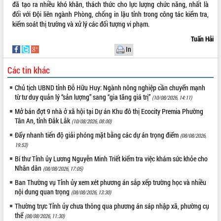
đã tạo ra nhiều khó khăn, thách thức cho lực lượng chức năng, nhất là
ứng để giữ vững thị trường xuất khẩu
đối với Đội liên ngành Phòng, chống in lậu tỉnh trong công tác kiểm tra,
Diễn đàn Kinh tế tư nhân Việt Nam đột
kiểm soát thị trường và xử lý các đối tượng vi phạm.
phá cơ chế - Hợp tác công tư
Tuấn Hải
Đề án 06 tạo bước ngoặt đột phá trong
In
cải cách hành chính tỉnh Đắk Lắk
Kết nối tour, đẩy mạnh chuyển đổi số
Các tin khác
để phát triển du lịch Đắk Lắk
Khởi động Dự án Đầu tư xây dựng hạ
Chủ tịch UBND tỉnh Đỗ Hữu Huy: Ngành nông nghiệp cần chuyển mạnh
tầng kỹ thuật Cụm công nghiệp Tân
từ tư duy quản lý “sản lượng” sang “gia tăng giá trị”
(10/08/2026, 14:11)
Tiến
Mở bán đợt 9 nhà ở xã hội tại Dự án Khu đô thị Ecocity Premia Phường
Gặp mặt các cơ quan báo chí nhân Kỷ
Tân An, tỉnh Đắk Lắk
(10/08/2026, 08:00)
niệm 101 năm Ngày Báo chí Cách
Đẩy nhanh tiến độ giải phóng mặt bằng các dự án trọng điểm
mạng Việt Nam
(08/08/2026,
19:53)
Đắk Lắk sơ kết 4 năm triển khai thực
hiện Đề án 06 của Chính phủ
Bí thư Tỉnh ủy Lương Nguyễn Minh Triết kiểm tra việc khám sức khỏe cho
Nhân dân
(08/08/2026, 17:05)
Họp báo thông tin về Hội nghị Công bố
Quy hoạch và Xúc tiến đầu tư tỉnh Đắk
Ban Thường vụ Tỉnh ủy xem xét phương án sắp xếp trường học và nhiều
Lắk
nội dung quan trọng
(08/08/2026, 13:30)
Khơi thông điểm nghẽn, đẩy nhanh
Thường trực Tỉnh ủy chưa thông qua phương án sáp nhập xã, phường cụ
giải ngân vốn khắc phục thiên tai
thể
(08/08/2026, 11:30)