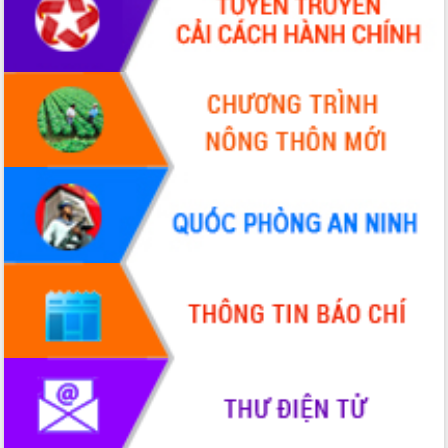
nhanh tiến độ các dự án trọng điểm
trong Khu kinh tế Nam Phú Yên
Hòn Yến phát triển du lịch gắn với bảo
tồn biển
Lấy ý kiến điều chỉnh Quy hoạch tỉnh
Đắk Lắk thời kỳ 2021-2030, tầm nhìn
đến năm 2050
Phát động chiến dịch 30 ngày đêm
giải phóng mặt bằng Tuyến đường bộ
ven biển
Đắk Lắk nỗ lực thúc đẩy tăng trưởng
kinh tế từ 10% trở lên trong Quý
II/2026
Đắk Lắk ký kết thỏa thuận hợp tác về
chuyển đổi số giai đoạn 2026 – 2030
với Tập đoàn Bưu chính Viễn thông
Việt Nam
Thứ trưởng Bộ Y tế làm việc với tỉnh
Đắk Lắk về phát triển nhân lực y tế
cho trạm y tế cấp xã
Du lịch Đắk Lắk nâng tầm trải nghiệm