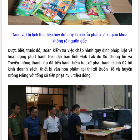
VIDEO
Loading the player...
Trailer Lễ hội Sầu riêng Đắk Lắk năm
Tang vật bị tịch thu, tiêu hủy đợt này là các ấn phẩm sách giáo khoa
2026
không rõ nguồn gốc.
Khám bệnh, cấp phát thuốc miễn phí
Được biết, trước đó, Đoàn kiểm tra việc chấp hành quy định pháp luật về
và tặng quà người dân xã Cư Pui
hoạt động phát hành trên địa bàn tỉnh Đắk Lắk do Sở Thông tin và
Hội nghị UBND tỉnh Đắk Lắk thường kỳ
Truyền thông thành lập đã tiến hành kiểm tra; xử phạt hành chính 02 hộ
tháng 7/2026
kinh doanh sách, thiết bị văn hóa phẩm tại thị xã Buôn Hồ và huyện
Lễ truy tặng danh hiệu “Bà Mẹ Việt
Krông Năng với tổng số tiền phạt 75,5 triệu đồng.
ALBUM ẢNH
Nam Anh hùng” và trao Huân chương
Lao động
UBND tỉnh Đắk Lắk triển khai nhiệm
vụ 6 tháng cuối năm 2026
Kỳ họp thứ Hai, Hội đồng nhân dân
tỉnh khóa XI quyết nghị nhiều nội dung
quan trọng
Bí thư Tỉnh ủy Lương Nguyễn Minh
Triết thăm, tặng quà người có công với
cách mạng
LIÊN KẾT WEB