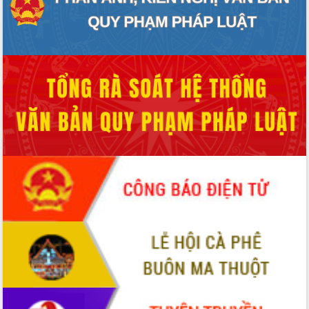
hiện nhiệm vụ quản lý tài sản công
hàng tuần
Tháo gỡ những vướng mắc, đẩy mạnh
công tác cải cách thủ tục hành chính
tại Trung tâm Phục vụ hành chính
công tỉnh
Đắk Lắk: Tôn vinh 46 giải pháp tại Hội
thi Sáng tạo Kỹ thuật 2024 - 2025
Đắk Lắk rà soát, điều chỉnh Đề án 190
về phát triển nuôi trồng thủy sản
Phó Chủ tịch UBND tỉnh Đắk Lắk
Trương Công Thái kiểm tra thực địa
Dự án cao tốc Khánh Hòa - Buôn Ma
Thuột
Định vị cà phê Việt Nam như một “di
sản sống” trong dòng chảy toàn cầu
Xây dựng nông thôn mới: Nâng cao đời
sống người dân từ những mô hình thiết
thực
Quyết liệt tháo gỡ vướng mắc, đẩy