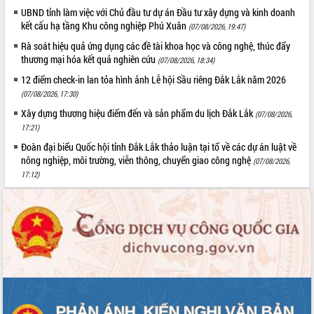
HĐND tỉnh thông qua điều chỉnh Quy
UBND tỉnh làm việc với Chủ đầu tư dự án Đầu tư xây dựng và kinh doanh
hoạch tỉnh thời kỳ 2021-2030
kết cấu hạ tầng Khu công nghiệp Phú Xuân
(07/08/2026, 19:47)
Hội thảo góp ý hồ sơ điều chỉnh quy
Rà soát hiệu quả ứng dụng các đề tài khoa học và công nghệ, thúc đẩy
hoạch tỉnh Đắk Lắk thời kỳ 2021-2030,
thương mại hóa kết quả nghiên cứu
(07/08/2026, 18:34)
tầm nhìn đến năm 2050
12 điểm check-in lan tỏa hình ảnh Lễ hội Sầu riêng Đắk Lắk năm 2026
Nâng cao hiệu quả hoạt động của các
(07/08/2026, 17:30)
doanh nghiệp nhà nước
Xây dựng thương hiệu điểm đến và sản phẩm du lịch Đắk Lắk
Hội nghị triển khai kết nối mạng
(07/08/2026,
truyền số liệu chuyên dùng phục vụ cơ
17:21)
quan Đảng, Nhà nước
Đoàn đại biểu Quốc hội tỉnh Đắk Lắk thảo luận tại tổ về các dự án luật về
Lễ phát động chuỗi hoạt động chung
nông nghiệp, môi trường, viễn thông, chuyển giao công nghệ
(07/08/2026,
tay làm sạch môi trường
17:12)
Xã Ea Kar bước chuyển mình trong
công tác cải cách hành chính mô hình
mới
UBND tỉnh họp báo định kỳ tháng 4
năm 2026
Hội thảo khoa học “Giải pháp thúc đẩy
phát triển nền kinh tế xanh tại tỉnh
Đắk Lắk”
Tăng cường giám sát, đôn đốc thực