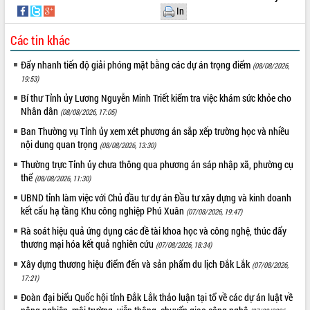
In
phát triển mới
Thường trực HĐND tỉnh Đắk Lắk gặp
Các tin khác
mặt Đoàn chuyên gia y tế TP. Hồ Chí
Minh
Đẩy nhanh tiến độ giải phóng mặt bằng các dự án trọng điểm
THỐNG KÊ TRUY CẬP
(08/08/2026,
Lễ truy điệu và an táng hài cốt liệt sĩ
19:53)
tại Nghĩa trang Liệt sĩ xã Sơn Hòa
Hôm nay:
14599
Bí thư Tỉnh ủy Lương Nguyễn Minh Triết kiểm tra việc khám sức khỏe cho
Bàn giải pháp tháo gỡ khó khăn trong
Tất cả:
66100267
Nhân dân
(08/08/2026, 17:05)
xuất khẩu sầu riêng và triển khai quy
Ban Thường vụ Tỉnh ủy xem xét phương án sắp xếp trường học và nhiều
định EUDR
nội dung quan trọng
(08/08/2026, 13:30)
Thứ trưởng Bộ Nông nghiệp và Môi
Thường trực Tỉnh ủy chưa thông qua phương án sáp nhập xã, phường cụ
trường Nguyễn Hoàng Hiệp khảo sát
thể
vùng trồng và doanh nghiệp đóng gói
(08/08/2026, 11:30)
sầu riêng tại Đắk Lắk
UBND tỉnh làm việc với Chủ đầu tư dự án Đầu tư xây dựng và kinh doanh
Trình diễn nghệ thuật chế biến các
kết cấu hạ tầng Khu công nghiệp Phú Xuân
(07/08/2026, 19:47)
món ăn từ sầu riêng
Rà soát hiệu quả ứng dụng các đề tài khoa học và công nghệ, thúc đẩy
Đắk Lắk công bố Quy hoạch và xúc
thương mại hóa kết quả nghiên cứu
(07/08/2026, 18:34)
tiến đầu tư tỉnh
Xây dựng thương hiệu điểm đến và sản phẩm du lịch Đắk Lắk
(07/08/2026,
Ngành cá ngừ Đắk Lắk chủ động thích
17:21)
ứng để giữ vững thị trường xuất khẩu
Đoàn đại biểu Quốc hội tỉnh Đắk Lắk thảo luận tại tổ về các dự án luật về
Diễn đàn Kinh tế tư nhân Việt Nam đột