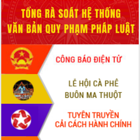
Hội thảo góp ý hồ sơ điều chỉnh quy
hoạch tỉnh Đắk Lắk thời kỳ 2021-2030,
tầm nhìn đến năm 2050
Nâng cao hiệu quả hoạt động của các
doanh nghiệp nhà nước
Hội nghị triển khai kết nối mạng
truyền số liệu chuyên dùng phục vụ cơ
quan Đảng, Nhà nước
Lễ phát động chuỗi hoạt động chung
tay làm sạch môi trường
Xã Ea Kar bước chuyển mình trong
công tác cải cách hành chính mô hình
mới
UBND tỉnh họp báo định kỳ tháng 4
năm 2026
Hội thảo khoa học “Giải pháp thúc đẩy
phát triển nền kinh tế xanh tại tỉnh
Đắk Lắk”
Tăng cường giám sát, đôn đốc thực
hiện nhiệm vụ quản lý tài sản công
hàng tuần