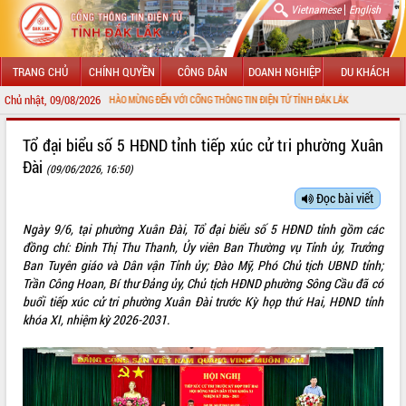
|
Vietnamese
English
TRANG CHỦ
CHÍNH QUYỀN
CÔNG DÂN
DOANH NGHIỆP
DU KHÁCH
Chủ nhật, 09/08/2026
CHÀO MỪNG ĐẾN VỚI CỔNG THÔNG TIN ĐIỆN TỬ TỈNH ĐẮK LẮK
GIỚI THIỆU
Tổ đại biểu số 5 HĐND tỉnh tiếp xúc cử tri phường Xuân
Đài
(09/06/2026, 16:50)
LÃNH ĐẠO UBND TỈNH
Đọc bài viết
TIN TỨC SỰ KIỆN
Ngày 9/6, tại phường Xuân Đài, Tổ đại biểu số 5 HĐND tỉnh gồm các
SỞ, BAN, NGÀNH
đồng chí: Đinh Thị Thu Thanh, Ủy viên Ban Thường vụ Tỉnh ủy, Trưởng
Ban Tuyên giáo và Dân vận Tỉnh ủy; Đào Mỹ, Phó Chủ tịch UBND tỉnh;
UBND CÁC XÃ, PHƯỜNG
Trần Công Hoan, Bí thư Đảng ủy, Chủ tịch HĐND phường Sông Cầu đã có
buổi tiếp xúc cử tri phường Xuân Đài trước Kỳ họp thứ Hai, HĐND tỉnh
khóa XI, nhiệm kỳ 2026-2031.
THÔNG TIN CHỈ ĐẠO ĐIỀU HÀNH
HỆ THỐNG VĂN BẢN
VĂN BẢN HĐND TỈNH