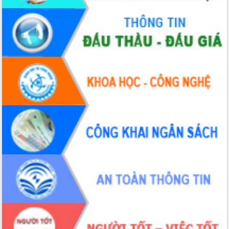
Hòn Yến phát triển du lịch gắn với bảo
tồn biển
Lấy ý kiến điều chỉnh Quy hoạch tỉnh
Đắk Lắk thời kỳ 2021-2030, tầm nhìn
đến năm 2050
Phát động chiến dịch 30 ngày đêm
giải phóng mặt bằng Tuyến đường bộ
ven biển
Đắk Lắk nỗ lực thúc đẩy tăng trưởng
kinh tế từ 10% trở lên trong Quý
II/2026
Đắk Lắk ký kết thỏa thuận hợp tác về
chuyển đổi số giai đoạn 2026 – 2030
với Tập đoàn Bưu chính Viễn thông
Việt Nam
Thứ trưởng Bộ Y tế làm việc với tỉnh
Đắk Lắk về phát triển nhân lực y tế
cho trạm y tế cấp xã
Du lịch Đắk Lắk nâng tầm trải nghiệm
du khách thông qua Hệ thống cơ sở dữ
liệu và Bản đồ số