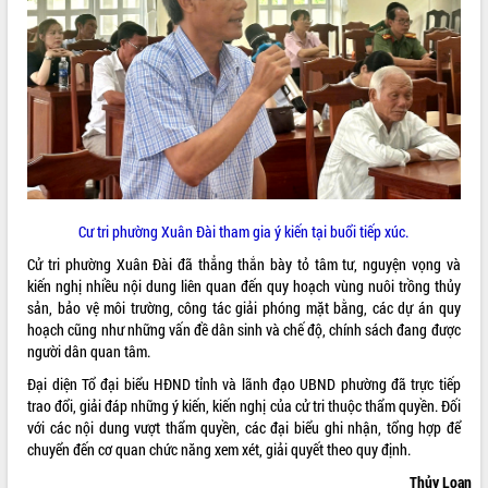
VIDEO
Loading the player...
Khám bệnh, cấp phát thuốc miễn phí
và tặng quà người dân xã Cư Pui
Hội nghị UBND tỉnh Đắk Lắk thường kỳ
tháng 7/2026
Lễ truy tặng danh hiệu “Bà Mẹ Việt
Nam Anh hùng” và trao Huân chương
Cư tri phường Xuân Đài tham gia ý kiến tại buổi tiếp xúc.
Lao động
Cử tri phường Xuân Đài đã thẳng thắn bày tỏ tâm tư, nguyện vọng và
ALBUM ẢNH
UBND tỉnh Đắk Lắk triển khai nhiệm
kiến nghị nhiều nội dung liên quan đến quy hoạch vùng nuôi trồng thủy
vụ 6 tháng cuối năm 2026
sản, bảo vệ môi trường, công tác giải phóng mặt bằng, các dự án quy
Kỳ họp thứ Hai, Hội đồng nhân dân
hoạch cũng như những vấn đề dân sinh và chế độ, chính sách đang được
tỉnh khóa XI quyết nghị nhiều nội dung
người dân quan tâm.
quan trọng
Đại diện Tổ đại biểu HĐND tỉnh và lãnh đạo UBND phường đã trực tiếp
Bí thư Tỉnh ủy Lương Nguyễn Minh
trao đổi, giải đáp những ý kiến, kiến nghị của cử tri thuộc thẩm quyền. Đối
Triết thăm, tặng quà người có công với
với các nội dung vượt thẩm quyền, các đại biểu ghi nhận, tổng hợp để
cách mạng
chuyển đến cơ quan chức năng xem xét, giải quyết theo quy định.
Rà soát, hoàn thiện hệ thống thiết chế
Thủy Loan
văn hóa, thể thao đáp ứng yêu cầu
LIÊN KẾT WEB