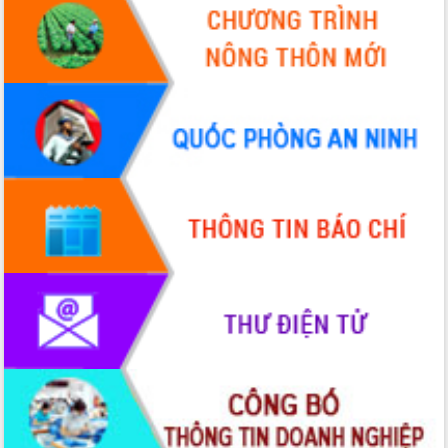
Tháo gỡ những vướng mắc, đẩy mạnh
công tác cải cách thủ tục hành chính
tại Trung tâm Phục vụ hành chính
công tỉnh
Đắk Lắk: Tôn vinh 46 giải pháp tại Hội
thi Sáng tạo Kỹ thuật 2024 - 2025
Đắk Lắk rà soát, điều chỉnh Đề án 190
về phát triển nuôi trồng thủy sản
Phó Chủ tịch UBND tỉnh Đắk Lắk
Trương Công Thái kiểm tra thực địa
Dự án cao tốc Khánh Hòa - Buôn Ma
Thuột
Định vị cà phê Việt Nam như một “di
sản sống” trong dòng chảy toàn cầu
Xây dựng nông thôn mới: Nâng cao đời
sống người dân từ những mô hình thiết
thực
Quyết liệt tháo gỡ vướng mắc, đẩy
nhanh tiến độ các dự án trọng điểm
trong Khu kinh tế Nam Phú Yên