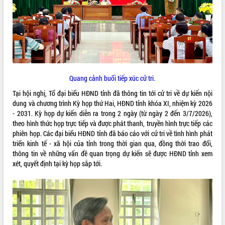
ĐIỂM TIN VĂN BẢN
QUY HOẠCH - KẾ HOẠCH
Quang cảnh buổi tiếp xúc cử tri.
Tại hội nghị, Tổ đại biểu HĐND tỉnh đã thông tin tới cử tri về dự kiến nội
dung và chương trình Kỳ họp thứ Hai, HĐND tỉnh khóa XI, nhiệm kỳ 2026
- 2031. Kỳ họp dự kiến diễn ra trong 2 ngày (từ ngày 2 đến 3/7/2026),
theo hình thức họp trực tiếp và được phát thanh, truyền hình trực tiếp các
phiên họp. Các đại biểu HĐND tỉnh đã báo cáo với cử tri về tình hình phát
triển kinh tế - xã hội của tỉnh trong thời gian qua, đồng thời trao đổi,
thông tin về những vấn đề quan trọng dự kiến sẽ được HĐND tỉnh xem
xét, quyết định tại kỳ họp sắp tới.