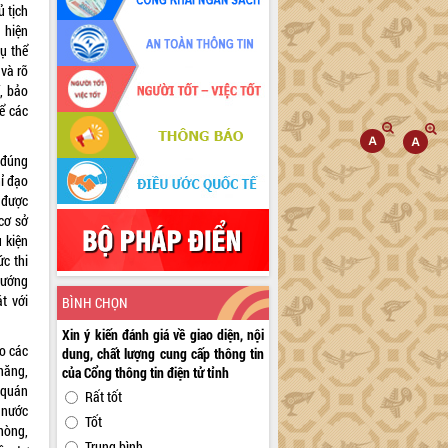
 tịch
 hiện
ụ thể
 và rõ
, bảo
để các
 đúng
hỉ đạo
 được
 cơ sở
 kiện
ức thi
hướng
t với
BÌNH CHỌN
Xin ý kiến đánh giá về giao diện, nội
ho các
dung, chất lượng cung cấp thông tin
 năng,
của Cổng thông tin điện tử tỉnh
c quán
Rất tốt
 nước
Tốt
hòng,
Trung bình