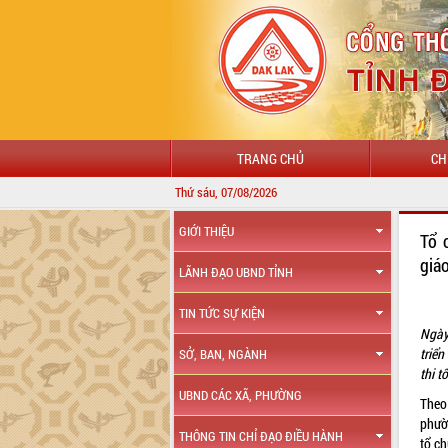
TRANG CHỦ
CH
Thứ sáu, 07/08/2026
GIỚI THIỆU
Tổ 
giá
LÃNH ĐẠO UBND TỈNH
TIN TỨC SỰ KIỆN
Ngày
triể
SỞ, BAN, NGÀNH
thi t
UBND CÁC XÃ, PHƯỜNG
Theo
phườ
THÔNG TIN CHỈ ĐẠO ĐIỀU HÀNH
tổ ch