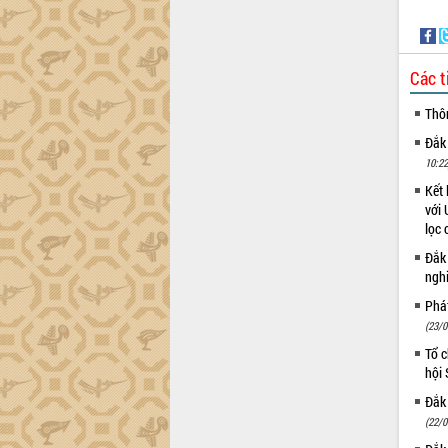
Các t
Thô
Đắk
10:22
Kết 
với 
lọc 
Đắk
ngh
Phá
(23/0
Tổ c
hội
Đắk 
(22/0