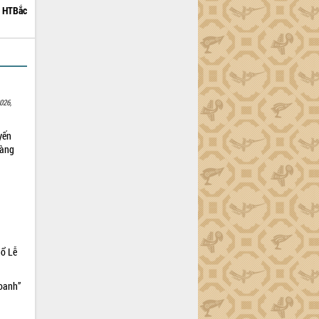
HTBắc
026,
yến
sàng
hổ Lễ
doanh”