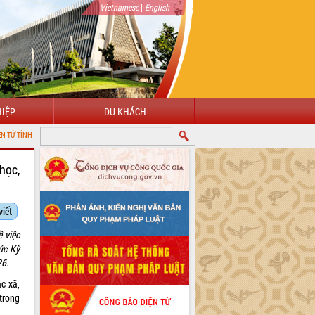
|
Vietnamese
English
IỆP
DU KHÁCH
 LẮK
học,
viết
 việc
ức Kỳ
26.
c xã,
trong