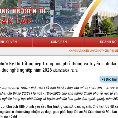
ÍNH QUYỀN
CÔNG DÂN
DOANH NGH
CHÀO MỪNG ĐẾN VỚI CỔNG THÔNG TIN ĐIỆN TỬ TỈNH ĐẮK
chức Kỳ thi tốt nghiệp trung học phổ thông và tuyển sinh đại 
o dục nghề nghiệp năm 2026
(29/05/2026, 15:16)
Đọc bài 
 28/05/2026, UBND tỉnh Đắk Lắk ban hành Công văn số 7511/UBND – KGVX về
n khai Chỉ thị số 20/CTTTg ngày 18/5/2026 của Thủ tướng Chính phủ về việc tổ ch
ốt nghiệp trung học phổ thông và tuyển sinh đại học, giáo dục nghề nghiệp năm 20
 đó, Chủ tịch UBND tỉnh yêu cầu thủ trưởng các sở, ban, ngành, Chủ tịch UBND cá
ng căn cứ chức năng, nhiệm vụ được giao phối hợp tốt với Sở Giáo dục và Đào tạo 
ức tốt Kỳ thi.