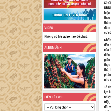
Sở G
UBND
hiệu
theo 
thẩm
đảm đ
VIDEO
cơ sở
Không có file video nào để phát.
Khẩn
tiến 
ALBUM ẢNH
của 
diễn 
giáo
thực 
thử,
phân
nhu 
Tổ ch
lực l
nhiệm
LIÊN KẾT WEB
triệ
đối 