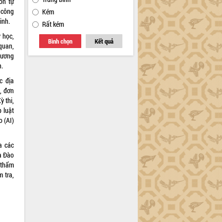
ôn tự
 công
Kém
inh.
Rất kém
 học,
Bình chọn
Kết quả
 quan,
cương
h.
c địa
, đơn
ỳ thi,
 luật
o (AI)
a các
à Đào
 thẩm
 tra,