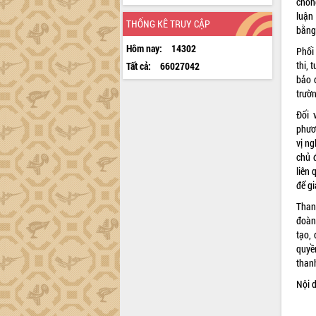
chốn
luận
THỐNG KÊ TRUY CẬP
bằng,
Hôm nay:
14302
Phối
thi, 
Tất cả:
66027042
bảo 
trườn
Đối 
phươ
vị ng
chủ 
liên 
để gi
Than
đoàn
tạo,
quyề
than
Nội d