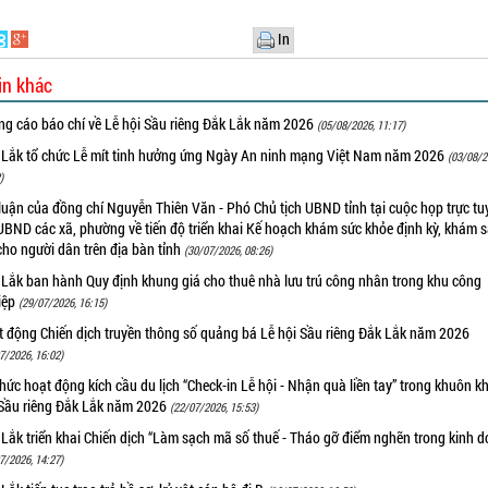
In
in khác
ng cáo báo chí về Lễ hội Sầu riêng Đắk Lắk năm 2026
(05/08/2026, 11:17)
 Lắk tổ chức Lễ mít tinh hưởng ứng Ngày An ninh mạng Việt Nam năm 2026
(03/08/2
)
luận của đồng chí Nguyễn Thiên Văn - Phó Chủ tịch UBND tỉnh tại cuộc họp trực tu
UBND các xã, phường về tiến độ triển khai Kế hoạch khám sức khỏe định kỳ, khám 
cho người dân trên địa bàn tỉnh
(30/07/2026, 08:26)
 Lắk ban hành Quy định khung giá cho thuê nhà lưu trú công nhân trong khu công
iệp
(29/07/2026, 16:15)
t động Chiến dịch truyền thông số quảng bá Lễ hội Sầu riêng Đắk Lắk năm 2026
7/2026, 16:02)
hức hoạt động kích cầu du lịch “Check-in Lễ hội - Nhận quà liền tay” trong khuôn k
 Sầu riêng Đắk Lắk năm 2026
(22/07/2026, 15:53)
Lắk triển khai Chiến dịch “Làm sạch mã số thuế - Tháo gỡ điểm nghẽn trong kinh 
7/2026, 14:27)