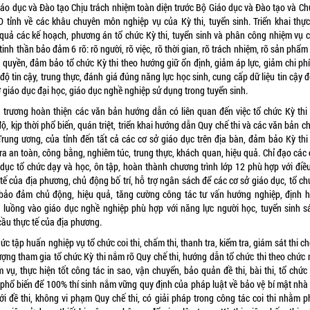
iáo dục và Đào tạo Chịu trách nhiệm toàn diện trước Bộ Giáo dục và Đào tạo và Chủ
 tỉnh về các khâu chuyên môn nghiệp vụ của Kỳ thi, tuyển sinh. Triển khai thực
 quả các kế hoạch, phương án tổ chức Kỳ thi, tuyển sinh và phân công nhiệm vụ c
tinh thần bảo đảm 6 rõ: rõ người, rõ việc, rõ thời gian, rõ trách nhiệm, rõ sản phẩm
 quyền, đảm bảo tổ chức Kỳ thi theo hướng giữ ổn định, giảm áp lực, giảm chi phí
ộ tin cậy, trung thực, đánh giá đúng năng lực học sinh, cung cấp dữ liệu tin cậy 
 giáo dục đại học, giáo dục nghề nghiệp sử dụng trong tuyển sinh.
 trương hoàn thiện các văn bản hướng dẫn có liên quan đến việc tổ chức Kỳ thi
độ, kịp thời phổ biến, quán triệt, triển khai hướng dẫn Quy chế thi và các văn bản c
Trung ương, của tỉnh đến tất cả các cơ sở giáo dục trên địa bàn, đảm bảo Kỳ thi
ra an toàn, công bằng, nghiêm túc, trung thực, khách quan, hiệu quả. Chỉ đạo các
 dục tổ chức dạy và học, ôn tập, hoàn thành chương trình lớp 12 phù hợp với điều
tế của địa phương, chủ động bố trí, hỗ trợ ngân sách để các cơ sở giáo dục, tổ ch
 bảo đảm chủ động, hiệu quả, tăng cường công tác tư vấn hướng nghiệp, định 
 luồng vào giáo dục nghề nghiệp phù hợp với năng lực người học, tuyển sinh sá
cầu thực tế của địa phương.
ức tập huấn nghiệp vụ tổ chức coi thi, chấm thi, thanh tra, kiểm tra, giám sát thi c
ượng tham gia tổ chức Kỳ thi nắm rõ Quy chế thi, hướng dẫn tổ chức thi theo chức
 vụ, thực hiện tốt công tác in sao, vận chuyển, bảo quản đề thi, bài thi, tổ chứ
t, phổ biến để 100% thí sinh nắm vững quy định của pháp luật về bảo vệ bí mật nhà
với đề thi, không vi phạm Quy chế thi, có giải pháp trong công tác coi thi nhằm p