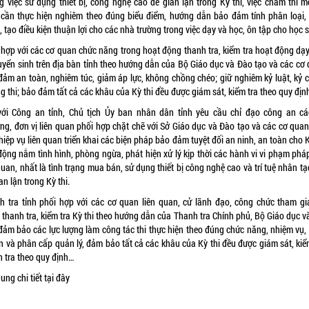
g việc sử dụng thiết bị, công nghệ cao để gian lận trong Kỳ thi, việc chấm thi m
 cần thực hiện nghiêm theo đúng biểu điểm, hướng dẫn bảo đảm tính phân loại,
 tạo điều kiện thuận lợi cho các nhà trường trong việc dạy và học, ôn tập cho học s
 hợp với các cơ quan chức năng trong hoạt động thanh tra, kiểm tra hoạt động dạy
tuyển sinh trên địa bàn tỉnh theo hướng dẫn của Bộ Giáo dục và Đào tạo và các cơ
đảm an toàn, nghiêm túc, giảm áp lực, không chồng chéo; giữ nghiêm kỷ luật, kỷ 
g thi; bảo đảm tất cả các khâu của Kỳ thi đều được giám sát, kiểm tra theo quy địn
với Công an tỉnh, Chủ tịch Ủy ban nhân dân tỉnh yêu cầu chỉ đạo công an cá
ng, đơn vị liên quan phối hợp chặt chẽ với Sở Giáo dục và Đào tạo và các cơ quan
hiệp vụ liên quan triển khai các biện pháp bảo đảm tuyệt đối an ninh, an toàn cho K
động nắm tình hình, phòng ngừa, phát hiện xử lý kịp thời các hành vi vi phạm pháp
quan, nhất là tình trạng mua bán, sử dụng thiết bị công nghệ cao và trí tuệ nhân tạ
an lận trong Kỳ thi.
h tra tỉnh phối hợp với các cơ quan liên quan, cử lãnh đạo, công chức tham gi
 thanh tra, kiểm tra Kỳ thi theo hướng dẫn của Thanh tra Chính phủ, Bộ Giáo dục v
 đảm bảo các lực lượng làm công tác thi thực hiện theo đúng chức năng, nhiệm vụ,
n và phân cấp quản lý, đảm bảo tất cả các khâu của Kỳ thi đều được giám sát, kiểm
h tra theo quy định…
ung chi tiết
tại đây