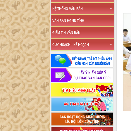
HỆ THỐNG VĂN BẢN
VĂN BẢN HĐND TỈNH
ĐIỂM TIN VĂN BẢN
QUY HOẠCH - KẾ HOẠCH