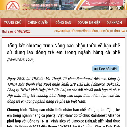
|
Vietnamese
English
TRANG CHỦ
CHÍNH QUYỀN
CÔNG DÂN
DOANH NGHIỆP
DU KHÁCH
Thứ sáu, 07/08/2026
CHÀO MỪNG ĐẾN VỚI CỔNG THÔNG TIN ĐIỆN TỬ TỈNH ĐẮK LẮ
GIỚI THIỆU
Tổng kết chương trình Nâng cao nhận thức về hạn chế
sử dụng lao động trẻ em trong ngành hàng cà phê
LÃNH ĐẠO UBND TỈNH
(28/03/2025, 19:23)
TIN TỨC SỰ KIỆN
Đọc bài viết
SỞ, BAN, NGÀNH
Ngày 28/3, tại TP.Buôn Ma Thuột, Tổ chức Rainforest Alliance, Công ty
TNHH Một thành viên Xuất nhập khẩu 2/9 Đắk Lắk (Simexco DakLak),
UBND CÁC XÃ, PHƯỜNG
Công ty TNHH Vĩnh Hiệp (tỉnh Gia Lai) và các đối tác đã phối hợp tổ chức
Hội thảo tổng kết chương trình Nâng cao nhận thức nhằm hạn chế lao
THÔNG TIN CHỈ ĐẠO ĐIỀU HÀNH
động trẻ em trong ngành hàng cà phê tại Việt Nam.
Chương trình “Nâng cao nhận thức nhằm hạn chế sử dụng lao động trẻ
HỆ THỐNG VĂN BẢN
em trong ngành hàng cà phê tại Việt Nam” do tổ chức Rainforest Alliance
phối hợp với Công ty TNHH Vĩnh Hiệp và Simexco DakLak triển khai thực
VĂN BẢN HĐND TỈNH
hiện từ tháng 4/2022 đến tháng 12/2024, tại 6 xã, gồm: Glar, A Dơk, Đak