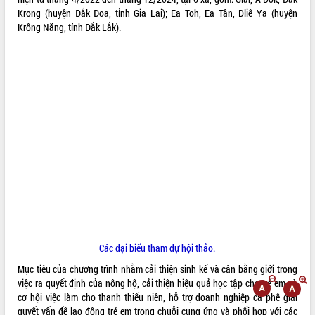
Krong (huyện Đắk Đoa, tỉnh Gia Lai); Ea Toh, Ea Tân, Dliê Ya (huyện
ĐIỂM TIN VĂN BẢN
Krông Năng, tỉnh Đắk Lắk).
QUY HOẠCH - KẾ HOẠCH
Các đại biểu tham dự hội thảo.
Mục tiêu của chương trình nhằm cải thiện sinh kế và cân bằng giới trong
VIDEO
việc ra quyết định của nông hộ, cải thiện hiệu quả học tập cho trẻ em và
Loading the player...
cơ hội việc làm cho thanh thiếu niên, hỗ trợ doanh nghiệp cà phê giải
quyết vấn đề lao động trẻ em trong chuỗi cung ứng và phối hợp với các