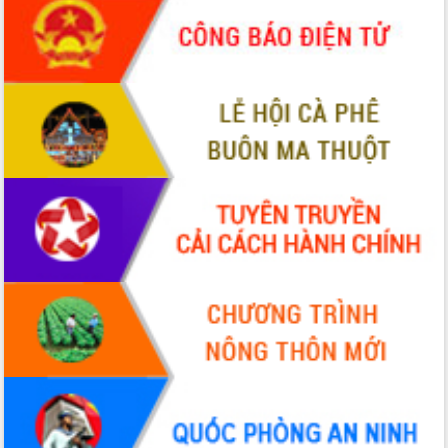
Thứ trưởng Bộ Y tế làm việc với tỉnh
Đắk Lắk về phát triển nhân lực y tế
cho trạm y tế cấp xã
Du lịch Đắk Lắk nâng tầm trải nghiệm
du khách thông qua Hệ thống cơ sở dữ
liệu và Bản đồ số
Tập huấn ứng dụng trí tuệ nhân tạo (AI)
trong thương mại điện tử năm 2026
Đoàn đại biểu Quốc hội tỉnh Đắk Lắk
trao đổi thông tin trước Kỳ họp thứ
nhất, Quốc hội khóa XVI
Quyết liệt cải cách hành chính, khơi
thông nguồn lực phát triển
Nâng cao hiệu lực, hiệu quả HĐND
tỉnh thông qua hiện đại hóa hành chính
Xã Ea Phê gắn cải cách hành chính với
chuyển đổi số
Phó Chủ tịch Thường trực UBND tỉnh
Hồ Thị Nguyên Thảo làm việc tại Trung
tâm Phục vụ hành chính công xã Ea
Phê