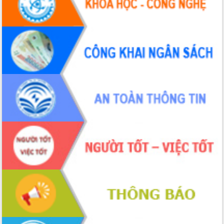
cấp xã
Đắk Lắk phát động hưởng ứng Ngày
Quyền của người tiêu dùng Việt Nam
2026
Đẩy mạnh cải cách hành chính, quyết
tâm đạt được mục tiêu tăng trưởng
hai con số trong năm 2026
Tổ chức trang trọng Lễ hội Đền thờ
Lương Văn Chánh năm 2026
Phó Bí thư Tỉnh ủy Đắk Lắk Đỗ Hữu
Huy giữ chức Bí thư Đảng ủy Ủy Ban
Nhân dân tỉnh
Bệnh án điện tử thúc đẩy chuyển đổi
số y tế tại Đắk Lắk
Chuyển đổi số thư viện: Mở rộng
không gian tri thức trong thời đại số
Đánh giá, rút kinh nghiệm công tác tổ
chức diễn tập trước ngày bầu cử
Chương trình “Gặp gỡ hữu nghị –
Friendship Meeting New Year 2026”