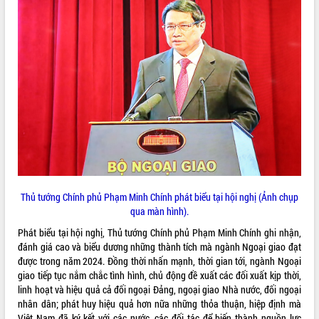
món ăn từ sầu riêng
Đắk Lắk công bố Quy hoạch và xúc
tiến đầu tư tỉnh
Ngành cá ngừ Đắk Lắk chủ động thích
ứng để giữ vững thị trường xuất khẩu
Diễn đàn Kinh tế tư nhân Việt Nam đột
phá cơ chế - Hợp tác công tư
Đề án 06 tạo bước ngoặt đột phá trong
cải cách hành chính tỉnh Đắk Lắk
Kết nối tour, đẩy mạnh chuyển đổi số
để phát triển du lịch Đắk Lắk
Khởi động Dự án Đầu tư xây dựng hạ
tầng kỹ thuật Cụm công nghiệp Tân
Thủ tướng Chính phủ Phạm Minh Chính phát biểu tại hội nghị (Ảnh chụp
Tiến
qua màn hình).
Gặp mặt các cơ quan báo chí nhân Kỷ
Phát biểu tại hội nghị, Thủ tướng Chính phủ Phạm Minh Chính ghi nhận,
niệm 101 năm Ngày Báo chí Cách
đánh giá cao và biểu dương những thành tích mà ngành Ngoại giao đạt
mạng Việt Nam
được trong năm 2024. Đồng thời nhấn mạnh, thời gian tới, ngành Ngoại
Đắk Lắk sơ kết 4 năm triển khai thực
giao tiếp tục nắm chắc tình hình, chủ động đề xuất các đối xuất kịp thời,
hiện Đề án 06 của Chính phủ
linh hoạt và hiệu quả cả đối ngoại Đảng, ngoại giao Nhà nước, đối ngoại
nhân dân; phát huy hiệu quả hơn nữa những thỏa thuận, hiệp định mà
Họp báo thông tin về Hội nghị Công bố
Việt Nam đã ký kết với các nước, các đối tác để biến thành nguồn lực