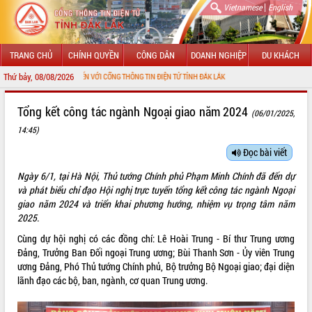
|
Vietnamese
English
TRANG CHỦ
CHÍNH QUYỀN
CÔNG DÂN
DOANH NGHIỆP
DU KHÁCH
Thứ bảy, 08/08/2026
HÀO MỪNG ĐẾN VỚI CỔNG THÔNG TIN ĐIỆN TỬ TỈNH ĐẮK LẮK
GIỚI THIỆU
Tổng kết công tác ngành Ngoại giao năm 2024
(06/01/2025,
14:45)
LÃNH ĐẠO UBND TỈNH
Đọc bài viết
TIN TỨC SỰ KIỆN
Ngày 6/1, tại Hà Nội, Thủ tướng Chính phủ Phạm Minh Chính đã đến dự
SỞ, BAN, NGÀNH
và phát biểu chỉ đạo Hội nghị trực tuyến tổng kết công tác ngành Ngoại
giao năm 2024 và triển khai phương hướng, nhiệm vụ trọng tâm năm
UBND CÁC XÃ, PHƯỜNG
2025.
Cùng dự hội nghị có các đồng chí: Lê Hoài Trung - Bí thư Trung ương
THÔNG TIN CHỈ ĐẠO ĐIỀU HÀNH
Đảng, Trưởng Ban Đối ngoại Trung ương; Bùi Thanh Sơn - Ủy viên Trung
ương Đảng, Phó Thủ tướng Chính phủ, Bộ trưởng Bộ Ngoại giao; đại diện
HỆ THỐNG VĂN BẢN
lãnh đạo các bộ, ban, ngành, cơ quan Trung ương.
VĂN BẢN HĐND TỈNH