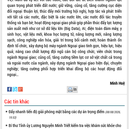
Quy hoạch và Xúc tiến đầu tư tỉnh Đắk
quan trọng phát triển đất nước; giữ vững, củng cố, tăng cường cục diện
Lắk
đối ngoại thuận lợi, thúc đẩy môi trường hội nghị, hợp tác và phát triển
Khơi thông điểm nghẽn, đẩy nhanh
với tất cả các nước, đặc biệt là các nước lớn, các nước đối tác truyền
giải ngân vốn khắc phục thiên tai
thống và bạn bè; hoạt động ngoại giao phải góp phần thúc đẩy lực lượng
HĐND tỉnh thông qua điều chỉnh Quy
sản xuất mới như cơ sở dữ liệu lớn (Big Data), AI, điện toán đám mây, y
hoạch tỉnh thời kỳ 2021-2030
sinh học, vật liệu mới, khoa học lượng tử, năng lượng mới, năng lượng
Hội thảo góp ý hồ sơ điều chỉnh quy
sạch, công nghiệp văn hóa, giải trí trong bối cảnh mới; hoàn thành ổn
hoạch tỉnh Đắk Lắk thời kỳ 2021-2030,
định tổ chức, xây dựng bộ máy ngành Ngoại giao tinh gọn, hiệu lực, hiệu
tầm nhìn đến năm 2050
quả; nâng cao chất lượng đội ngũ cán bộ công chức, viên chức trong
ngành Ngoại giao; củng cố, tăng cường tiềm lực cơ sở vật chất cả trong
Nâng cao hiệu quả hoạt động của các
và ngoài nước của ngành, xây dựng ngành Ngoại giao hiện đại, chuyên
doanh nghiệp nhà nước
nghiệp; tăng cường phối hợp triển khai đồng bộ các hoạt động đối
Hội nghị triển khai kết nối mạng
ngoại…
truyền số liệu chuyên dùng phục vụ cơ
quan Đảng, Nhà nước
Minh Huệ
In
Lễ phát động chuỗi hoạt động chung
tay làm sạch môi trường
Các tin khác
Xã Ea Kar bước chuyển mình trong
công tác cải cách hành chính mô hình
Đẩy nhanh tiến độ giải phóng mặt bằng các dự án trọng điểm
(08/08/2026,
mới
19:53)
UBND tỉnh họp báo định kỳ tháng 4
Bí thư Tỉnh ủy Lương Nguyễn Minh Triết kiểm tra việc khám sức khỏe cho
năm 2026