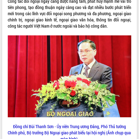
Công tác đối ngoại ngày càng được nâng tầm, phát huy mạnh mẽ vai trò
tiên phong, tạo đồng thuận ngày càng cao và đạt nhiều bước phát triển
VIDEO
mới trong các lĩnh vực đối ngoại song phương và đa phương, ngoại giao
chính trị, ngoại giao kinh tế, ngoại giao văn hóa, thông tin đối ngoại,
công tác người Việt Nam ở nước ngoài và bảo hộ công dân.
Khám bệnh, cấp phát thuốc miễn phí
và tặng quà người dân xã Cư Pui
Hội nghị UBND tỉnh Đắk Lắk thường kỳ
tháng 7/2026
Lễ truy tặng danh hiệu “Bà Mẹ Việt
Nam Anh hùng” và trao Huân chương
Lao động
ALBUM ẢNH
UBND tỉnh Đắk Lắk triển khai nhiệm
vụ 6 tháng cuối năm 2026
Đồng chí Bùi Thanh Sơn - Ủy viên Trung ương Đảng, Phó Thủ tướng
Kỳ họp thứ Hai, Hội đồng nhân dân
Chính phủ, Bộ trưởng Bộ Ngoại giao phát biểu tại hội nghị (Ảnh chụp qua
tỉnh khóa XI quyết nghị nhiều nội dung
màn hình).