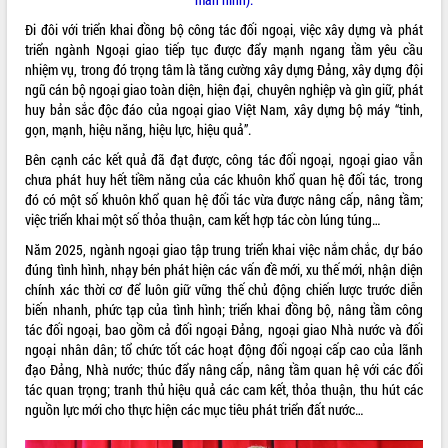
quan trọng
Đi đôi với triển khai đồng bộ công tác đối ngoại, việc xây dựng và phát
Bí thư Tỉnh ủy Lương Nguyễn Minh
triển ngành Ngoại giao tiếp tục được đẩy mạnh ngang tầm yêu cầu
Triết thăm, tặng quà người có công với
nhiệm vụ, trong đó trọng tâm là tăng cường xây dựng Đảng, xây dựng đội
cách mạng
ngũ cán bộ ngoại giao toàn diện, hiện đại, chuyên nghiệp và gìn giữ, phát
Rà soát, hoàn thiện hệ thống thiết chế
huy bản sắc độc đáo của ngoại giao Việt Nam, xây dựng bộ máy “tinh,
văn hóa, thể thao đáp ứng yêu cầu
LIÊN KẾT WEB
gọn, mạnh, hiệu năng, hiệu lực, hiệu quả”.
phát triển mới
Bên cạnh các kết quả đã đạt được, công tác đối ngoại, ngoại giao vẫn
Thường trực HĐND tỉnh Đắk Lắk gặp
chưa phát huy hết tiềm năng của các khuôn khổ quan hệ đối tác, trong
mặt Đoàn chuyên gia y tế TP. Hồ Chí
đó có một số khuôn khổ quan hệ đối tác vừa được nâng cấp, nâng tầm;
Minh
việc triển khai một số thỏa thuận, cam kết hợp tác còn lúng túng…
THỐNG KÊ TRUY CẬP
Lễ truy điệu và an táng hài cốt liệt sĩ
Năm 2025, ngành ngoại giao tập trung triển khai việc nắm chắc, dự báo
tại Nghĩa trang Liệt sĩ xã Sơn Hòa
Hôm nay:
36331
đúng tình hình, nhạy bén phát hiện các vấn đề mới, xu thế mới, nhận diện
Bàn giải pháp tháo gỡ khó khăn trong
Tất cả:
66081654
chính xác thời cơ để luôn giữ vững thế chủ động chiến lược trước diễn
xuất khẩu sầu riêng và triển khai quy
biến nhanh, phức tạp của tình hình; triển khai đồng bộ, nâng tầm công
định EUDR
tác đối ngoại, bao gồm cả đối ngoại Đảng, ngoại giao Nhà nước và đối
Thứ trưởng Bộ Nông nghiệp và Môi
ngoại nhân dân; tổ chức tốt các hoạt động đối ngoại cấp cao của lãnh
trường Nguyễn Hoàng Hiệp khảo sát
đạo Đảng, Nhà nước; thúc đẩy nâng cấp, nâng tầm quan hệ với các đối
vùng trồng và doanh nghiệp đóng gói
tác quan trọng; tranh thủ hiệu quả các cam kết, thỏa thuận, thu hút các
sầu riêng tại Đắk Lắk
nguồn lực mới cho thực hiện các mục tiêu phát triển đất nước…
Trình diễn nghệ thuật chế biến các