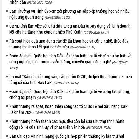
Nhân dân
(08/08/2026, 17:05)
Hội thảo khoa học “Giải pháp thúc đẩy
Ban Thường vụ Tỉnh ủy xem xét phương án sắp xếp trường học và nhiều
phát triển nền kinh tế xanh tại tỉnh
nội dung quan trọng
(08/08/2026, 13:30)
Đắk Lắk”
UBND tỉnh làm việc với Chủ đầu tư dự án Đầu tư xây dựng và kinh doanh
Tăng cường giám sát, đôn đốc thực
kết cấu hạ tầng Khu công nghiệp Phú Xuân
hiện nhiệm vụ quản lý tài sản công
(07/08/2026, 19:47)
hàng tuần
Rà soát hiệu quả ứng dụng các đề tài khoa học và công nghệ, thúc đẩy
Tháo gỡ những vướng mắc, đẩy mạnh
thương mại hóa kết quả nghiên cứu
(07/08/2026, 18:34)
công tác cải cách thủ tục hành chính
Đoàn đại biểu Quốc hội tỉnh Đắk Lắk thảo luận tại tổ về các dự án luật về
tại Trung tâm Phục vụ hành chính
nông nghiệp, môi trường, viễn thông, chuyển giao công nghệ
(07/08/2026,
công tỉnh
17:12)
Đắk Lắk: Tôn vinh 46 giải pháp tại Hội
Ra mắt “Bản đồ số nông sản, sản phẩm OCOP, du lịch thôn buôn trên nền
thi Sáng tạo Kỹ thuật 2024 - 2025
tảng số của tỉnh Đắk Lắk”
(07/08/2026, 16:46)
Đắk Lắk rà soát, điều chỉnh Đề án 190
Đoàn đại biểu Quốc hội tỉnh Đắk Lắk thảo luận tại tổ về công tác phòng,
về phát triển nuôi trồng thủy sản
chống tội phạm
(06/08/2026, 18:32)
Phó Chủ tịch UBND tỉnh Đắk Lắk
Khẩn trương rà soát, hoàn thiện công tác tổ chức Lễ hội Sầu riêng Đắk
Trương Công Thái kiểm tra thực địa
Lắk năm 2026
Dự án cao tốc Khánh Hòa - Buôn Ma
(06/08/2026, 18:27)
Thuột
Khẩn trương hoàn thành các mục tiêu còn lại của Chương trình hành
Định vị cà phê Việt Nam như một “di
động số 14 của Tỉnh ủy về phát triển văn hóa
(06/08/2026, 17:30)
sản sống” trong dòng chảy toàn cầu
Ban Chỉ đạo An ninh mạng quốc gia họp phiên thường kỳ lần thứ hai