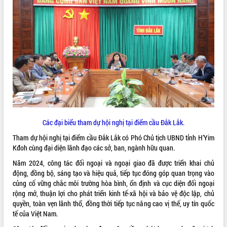
ĐIỂM TIN VĂN BẢN
QUY HOẠCH - KẾ HOẠCH
Các đại biểu tham dự hội nghị tại điểm cầu Đắk Lắk.
Tham dự hội nghị tại điểm cầu Đắk Lắk có Phó Chủ tịch UBND tỉnh H’Yim
Kđoh cùng đại diện lãnh đạo các sở, ban, ngành hữu quan.
Năm 2024, công tác đối ngoại và ngoại giao đã được triển khai chủ
động, đồng bộ, sáng tạo và hiệu quả, tiếp tục đóng góp quan trọng vào
củng cố vững chắc môi trường hòa bình, ổn định và cục diện đối ngoại
rộng mở, thuận lợi cho phát triển kinh tế-xã hội và bảo vệ độc lập, chủ
quyền, toàn vẹn lãnh thổ, đồng thời tiếp tục nâng cao vị thế, uy tín quốc
tế của Việt Nam.