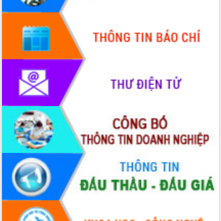
Xây dựng nền hành chính số đồng
hành cùng nông dân dân, doanh nghiệp
Giai đoạn 2026-2030, Đắk Lắk phấn
đấu có 77% xã đạt chuẩn nông thôn
mới
Chuyển đổi số 'mở đường' cho nông
nghiệp Đắk Lắk tăng trưởng bứt phá
Triển khai đồng bộ đo đạc, lập hồ sơ
địa chính, hoàn thiện cơ sở dữ liệu đất
đai
Ứng dụng sinh trắc học - Bước tiến
trong hành trình chuyển đổi số tại Đắk
Lắk
Đắk Lắk nâng cao hiệu quả công tác
Đảng từ Sổ tay đảng viên điện tử
Đắk Lắk đẩy mạnh nuôi biển công
nghệ, hướng tới phát triển thủy sản
bền vững
Tập huấn nâng cao năng lực triển khai
chuyển đổi số cho cán bộ, công chức