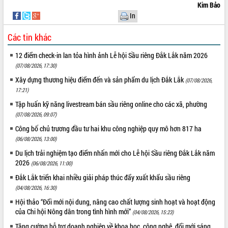
Xây dựng nông thôn mới: Nâng cao đời
Kim Bảo
sống người dân từ những mô hình thiết
In
thực
Các tin khác
Quyết liệt tháo gỡ vướng mắc, đẩy
nhanh tiến độ các dự án trọng điểm
12 điểm check-in lan tỏa hình ảnh Lễ hội Sầu riêng Đắk Lắk năm 2026
trong Khu kinh tế Nam Phú Yên
(07/08/2026, 17:30)
Hòn Yến phát triển du lịch gắn với bảo
tồn biển
Xây dựng thương hiệu điểm đến và sản phẩm du lịch Đắk Lắk
(07/08/2026,
17:21)
Lấy ý kiến điều chỉnh Quy hoạch tỉnh
Đắk Lắk thời kỳ 2021-2030, tầm nhìn
Tập huấn kỹ năng livestream bán sầu riêng online cho các xã, phường
đến năm 2050
(07/08/2026, 09:07)
Phát động chiến dịch 30 ngày đêm
Công bố chủ trương đầu tư hai khu công nghiệp quy mô hơn 817 ha
giải phóng mặt bằng Tuyến đường bộ
(06/08/2026, 13:00)
ven biển
Du lịch trải nghiệm tạo điểm nhấn mới cho Lễ hội Sầu riêng Đắk Lắk năm
Đắk Lắk nỗ lực thúc đẩy tăng trưởng
2026
(06/08/2026, 11:00)
kinh tế từ 10% trở lên trong Quý
Đắk Lắk triển khai nhiều giải pháp thúc đẩy xuất khẩu sầu riêng
II/2026
(04/08/2026, 16:30)
Đắk Lắk ký kết thỏa thuận hợp tác về
chuyển đổi số giai đoạn 2026 – 2030
Hội thảo “Đổi mới nội dung, nâng cao chất lượng sinh hoạt và hoạt động
của Chi hội Nông dân trong tình hình mới”
với Tập đoàn Bưu chính Viễn thông
(04/08/2026, 15:23)
Việt Nam
Tăng cường hỗ trợ doanh nghiệp về khoa học, công nghệ, đổi mới sáng