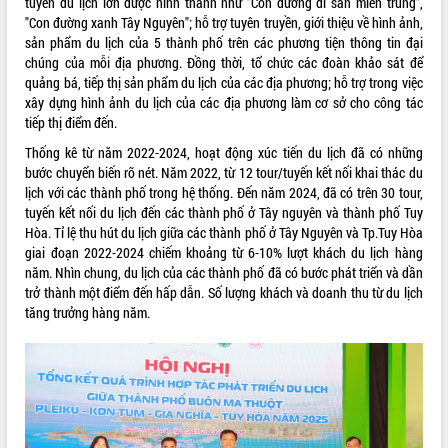
tuyến du lịch lớn được hình thành như
"Con đường di sản miền trung",
quan trọng
"Con đường xanh Tây Nguyên";
hỗ trợ tuyên truyền, giới thiệu về hình ảnh,
sản phẩm du lịch của 5 thành phố trên các phương tiện thông tin đại
Bí thư Tỉnh ủy Lương Nguyễn Minh
chúng của mỗi địa phương. Đồng thời, tổ chức các đoàn khảo sát để
Triết thăm, tặng quà người có công với
quảng bá, tiếp thị sản phẩm du lịch của các địa phương; hỗ trợ trong việc
cách mạng
xây dựng hình ảnh du lịch của các địa phương làm cơ sở cho công tác
Rà soát, hoàn thiện hệ thống thiết chế
tiếp thị điểm đến.
văn hóa, thể thao đáp ứng yêu cầu
LIÊN KẾT WEB
phát triển mới
Thống kê từ năm 2022-2024, hoạt động xúc tiến du lịch đã có những
bước chuyển biến rõ nét. Năm 2022, từ 12 tour/tuyến kết nối khai thác du
Thường trực HĐND tỉnh Đắk Lắk gặp
lịch với các thành phố trong hệ thống. Đến năm 2024, đã có trên 30 tour,
mặt Đoàn chuyên gia y tế TP. Hồ Chí
tuyến kết nối du lịch đến các thành phố ở Tây nguyên và thành phố Tuy
Minh
THỐNG KÊ TRUY CẬP
Hòa. Tỉ lệ thu hút du lịch giữa các thành phố ở Tây Nguyên và Tp.Tuy Hòa
Lễ truy điệu và an táng hài cốt liệt sĩ
giai đoạn 2022-2024 chiếm khoảng từ 6-10% lượt khách du lịch hàng
tại Nghĩa trang Liệt sĩ xã Sơn Hòa
Hôm nay:
5803
năm. Nhìn chung, du lịch của các thành phố đã có bước phát triển và dần
Bàn giải pháp tháo gỡ khó khăn trong
Tất cả:
66051126
trở thành một điểm đến hấp dẫn. Số lượng khách và doanh thu từ du lịch
xuất khẩu sầu riêng và triển khai quy
tăng trưởng hàng năm.
định EUDR
Thứ trưởng Bộ Nông nghiệp và Môi
trường Nguyễn Hoàng Hiệp khảo sát
vùng trồng và doanh nghiệp đóng gói
sầu riêng tại Đắk Lắk
Trình diễn nghệ thuật chế biến các