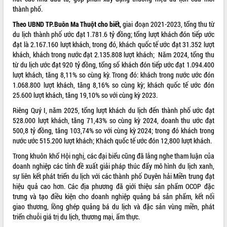
thành phố.
Hội thảo khoa học “Giải pháp thúc đẩy
phát triển nền kinh tế xanh tại tỉnh
Theo UBND TP.Buôn Ma Thuột cho biết,
giai đoạn 2021-2023, tổng thu từ
Đắk Lắk”
du lịch thành phố ước đạt 1.781.6 tỷ đồng; tổng lượt khách đón tiếp ước
Tăng cường giám sát, đôn đốc thực
đạt là 2.167.160 lượt khách, trong đó, khách quốc tế ước đạt 31.352 lượt
hiện nhiệm vụ quản lý tài sản công
khách, khách trong nước đạt 2.135.808 lượt khách; Năm 2024, tổng thu
hàng tuần
từ du lịch ước đạt 920 tỷ đồng, tổng số khách đón tiếp ước đạt 1.094.400
lượt khách, tăng 8,11% so cùng kỳ. Trong đó: khách trong nước ước đón
Tháo gỡ những vướng mắc, đẩy mạnh
1.068.800 lượt khách, tăng 8,16% so cùng kỳ; khách quốc tế ước đón
công tác cải cách thủ tục hành chính
25.600 lượt khách, tăng 19,10% so với cùng kỳ 2023.
tại Trung tâm Phục vụ hành chính
công tỉnh
Riêng Quý I, năm 2025, tổng lượt khách du lịch đến thành phố ước đạt
Đắk Lắk: Tôn vinh 46 giải pháp tại Hội
528.000 lượt khách, tăng 71,43% so cùng kỳ 2024, doanh thu ước đạt
thi Sáng tạo Kỹ thuật 2024 - 2025
500,8 tỷ đồng, tăng 103,74% so với cùng kỳ 2024; trong đó khách trong
nước ước 515.200 lượt khách; Khách quốc tế ước đón 12,800 lượt khách.
Đắk Lắk rà soát, điều chỉnh Đề án 190
về phát triển nuôi trồng thủy sản
Trong khuôn khổ Hội nghị, các đại biểu cũng đã lắng nghe tham luận của
Phó Chủ tịch UBND tỉnh Đắk Lắk
doanh nghiệp các tỉnh đề xuất giải pháp thúc đẩy mô hình du lịch xanh,
Trương Công Thái kiểm tra thực địa
sự liên kết phát triển du lịch với các thành phố Duyên hải Miền trung đạt
Dự án cao tốc Khánh Hòa - Buôn Ma
hiệu quả cao hơn. Các địa phương đã giới thiệu sản phẩm OCOP đặc
Thuột
trưng và tạo điều kiện cho doanh nghiệp quảng bá sản phẩm, kết nối
giao thương, lồng ghép quảng bá du lịch và đặc sản vùng miền, phát
Định vị cà phê Việt Nam như một “di
triển chuỗi giá trị du lịch, thương mại, ẩm thực.
sản sống” trong dòng chảy toàn cầu