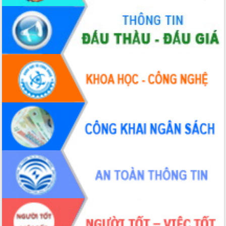
Bầu cử Quốc hội và HĐND: Cử tri Đắk
Lắk gửi gắm niềm tin, kỳ vọng vào lá
phiếu
Đắk Lắk sẵn sàng các điều kiện cho
Ngày hội bầu cử đại biểu Quốc hội
khóa XVI và HĐND các cấp nhiệm kỳ
2026-2031
Đảm bảo cuộc bầu cử đại biểu Quốc
hội và đại biểu HĐND các cấp diễn ra
an toàn, hiệu quả, đúng quy định
Thủ tướng Chính phủ Phạm Minh Chính
kiểm tra, chỉ đạo hoàn thành các dự
án cao tốc và thăm khu tái định cư tại
Đắk Lắk
Sôi nổi Hội đua ngựa truyền thống Gò
Thì Thùng mừng Xuân Bính Ngọ 2026
Lãnh đạo tỉnh dâng hương tưởng niệm
tại Đập Đồng Cam đầu Xuân Bính Ngọ
Ngành nông nghiệp phấn đấu tăng
trưởng đạt 5,86% trong năm 2026
UBND tỉnh Đắk Lắk triển khai công tác