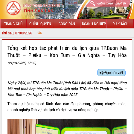
|
Vietnamese
English
TRANG CHỦ
CHÍNH QUYỀN
CÔNG DÂN
DOANH NGHIỆP
DU KHÁCH
Thứ sáu, 07/08/2026
CHÀO MỪNG Đ
GIỚI THIỆU
Tổng kết hợp tác phát triển du lịch giữa TP.Buôn Ma
Thuột – Pleiku – Kon Tum – Gia Nghĩa – Tuy Hòa
LÃNH ĐẠO UBND TỈNH
(24/04/2025, 17:30)
TIN TỨC SỰ KIỆN
Đọc bài viết
SỞ, BAN, NGÀNH
Ngày 24/4, tại TP.Buôn Ma Thuột (tỉnh Đắk Lắk) đã diễn ra Hội nghị tổng
kết quá trình hợp tác phát triển du lịch giữa TP.Buôn Ma Thuột – Pleiku –
UBND CÁC XÃ, PHƯỜNG
Kon Tum – Gia Nghĩa – Tuy Hòa năm 2025.
Tham dự hội nghị có lãnh đạo các địa phương, phòng chuyên môn,
THÔNG TIN CHỈ ĐẠO ĐIỀU HÀNH
doanh nghiệp lĩnh vực du lịch và dịch vụ và nông nghiệp.
HỆ THỐNG VĂN BẢN
VĂN BẢN HĐND TỈNH