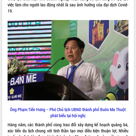
việc làm cho người lao động nhất là sau ảnh hưởng của đại dịch Covid-
VIDEO
19.
Khám bệnh, cấp phát thuốc miễn phí
và tặng quà người dân xã Cư Pui
Hội nghị UBND tỉnh Đắk Lắk thường kỳ
tháng 7/2026
Lễ truy tặng danh hiệu “Bà Mẹ Việt
Nam Anh hùng” và trao Huân chương
Lao động
Ông Phạm Tiến Hưng – Phó Chủ tịch UBND thành phố Buôn Ma Thuột
ALBUM ẢNH
phát biểu tại hội nghị
UBND tỉnh Đắk Lắk triển khai nhiệm
vụ 6 tháng cuối năm 2026
Hàng năm, các thành phố cùng trao đổi xây dựng kế hoạch quảng bá,
Kỳ họp thứ Hai, Hội đồng nhân dân
xúc tiến du lịch chung với tinh thần tạo mọi điều kiện thuận lợi;
Nhiều
tỉnh khóa XI quyết nghị nhiều nội dung