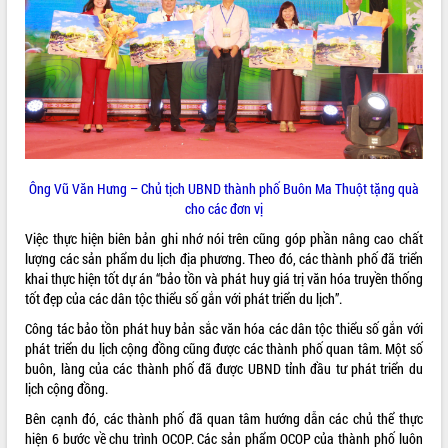
món ăn từ sầu riêng
Đắk Lắk công bố Quy hoạch và xúc
tiến đầu tư tỉnh
Ngành cá ngừ Đắk Lắk chủ động thích
ứng để giữ vững thị trường xuất khẩu
Diễn đàn Kinh tế tư nhân Việt Nam đột
phá cơ chế - Hợp tác công tư
Đề án 06 tạo bước ngoặt đột phá trong
cải cách hành chính tỉnh Đắk Lắk
Ông Vũ Văn Hưng – Chủ tịch UBND thành phố Buôn Ma Thuột tặng quà
cho các đơn vị
Kết nối tour, đẩy mạnh chuyển đổi số
để phát triển du lịch Đắk Lắk
Việc thực hiện biên bản ghi nhớ nói trên cũng góp phần nâng cao chất
Khởi động Dự án Đầu tư xây dựng hạ
lượng các sản phẩm du lịch địa phương. Theo đó, các thành phố đã triển
tầng kỹ thuật Cụm công nghiệp Tân
khai thực hiện tốt dự án “bảo tồn và phát huy giá trị văn hóa truyền thống
Tiến
tốt đẹp của các dân tộc thiểu số gắn với phát triển du lịch”.
Gặp mặt các cơ quan báo chí nhân Kỷ
Công tác bảo tồn phát huy bản sắc văn hóa các dân tộc thiểu số gắn với
niệm 101 năm Ngày Báo chí Cách
phát triển du lịch cộng đồng cũng được các thành phố quan tâm. Một số
mạng Việt Nam
buôn, làng của các thành phố đã được UBND tỉnh đầu tư phát triển du
Đắk Lắk sơ kết 4 năm triển khai thực
lịch cộng đồng.
hiện Đề án 06 của Chính phủ
Bên cạnh đó, các thành phố đã quan tâm hướng dẫn các chủ thể thực
Họp báo thông tin về Hội nghị Công bố
hiện 6 bước về chu trình OCOP. Các sản phẩm OCOP của thành phố luôn