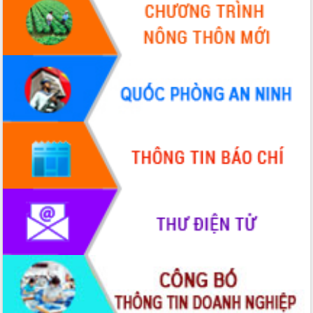
cấp xã
Đắk Lắk phát động hưởng ứng Ngày
Quyền của người tiêu dùng Việt Nam
2026
Đẩy mạnh cải cách hành chính, quyết
tâm đạt được mục tiêu tăng trưởng
hai con số trong năm 2026
Tổ chức trang trọng Lễ hội Đền thờ
Lương Văn Chánh năm 2026
Phó Bí thư Tỉnh ủy Đắk Lắk Đỗ Hữu
Huy giữ chức Bí thư Đảng ủy Ủy Ban
Nhân dân tỉnh
Bệnh án điện tử thúc đẩy chuyển đổi
số y tế tại Đắk Lắk
Chuyển đổi số thư viện: Mở rộng
không gian tri thức trong thời đại số
Đánh giá, rút kinh nghiệm công tác tổ
chức diễn tập trước ngày bầu cử
Chương trình “Gặp gỡ hữu nghị –
Friendship Meeting New Year 2026”