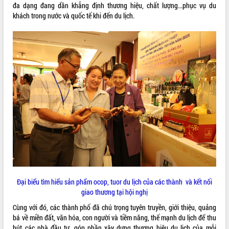
Quy hoạch và Xúc tiến đầu tư tỉnh Đắk
đa dạng đang dần khẳng định thương hiệu, chất lượng...phục vụ du
Lắk
khách trong nước và quốc tế khi đến du lịch.
Khơi thông điểm nghẽn, đẩy nhanh
giải ngân vốn khắc phục thiên tai
HĐND tỉnh thông qua điều chỉnh Quy
hoạch tỉnh thời kỳ 2021-2030
Hội thảo góp ý hồ sơ điều chỉnh quy
hoạch tỉnh Đắk Lắk thời kỳ 2021-2030,
tầm nhìn đến năm 2050
Nâng cao hiệu quả hoạt động của các
doanh nghiệp nhà nước
Hội nghị triển khai kết nối mạng
truyền số liệu chuyên dùng phục vụ cơ
quan Đảng, Nhà nước
Lễ phát động chuỗi hoạt động chung
tay làm sạch môi trường
Đại biểu tìm hiểu sản phẩm ocop, tuor du lịch của các thành và kết nối
Xã Ea Kar bước chuyển mình trong
giao thương tại hội nghị
công tác cải cách hành chính mô hình
mới
Cùng với đó, các thành phố đã chú trọng tuyên truyền, giới thiệu, quảng
UBND tỉnh họp báo định kỳ tháng 4
bá về miền đất, văn hóa, con người và tiềm năng, thế mạnh du lịch để thu
năm 2026
hút các nhà đầu tư, góp phần xây dựng thương hiệu du lịch của mỗi