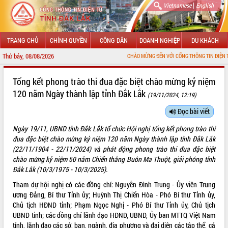
|
Vietnamese
English
TRANG CHỦ
CHÍNH QUYỀN
CÔNG DÂN
DOANH NGHIỆP
DU KHÁCH
Thứ bảy, 08/08/2026
CHÀO MỪNG ĐẾN VỚI CỔNG THÔNG TIN ĐIỆN TỬ TỈNH ĐẮK LẮK
GIỚI THIỆU
Tổng kết phong trào thi đua đặc biệt chào mừng kỷ niệm
120 năm Ngày thành lập tỉnh Đắk Lắk
(19/11/2024, 12:19)
LÃNH ĐẠO UBND TỈNH
Đọc bài viết
TIN TỨC SỰ KIỆN
Ngày 19/11, UBND tỉnh Đắk Lắk tổ chức Hội nghị tổng kết phong trào thi
SỞ, BAN, NGÀNH
đua đặc biệt chào mừng kỷ niệm 120 năm Ngày thành lập tỉnh Đắk Lắk
(22/11/1904 - 22/11/2024) và phát động phong trào thi đua đặc biệt
UBND CÁC XÃ, PHƯỜNG
chào mừng kỷ niệm 50 năm Chiến thắng Buôn Ma Thuột, giải phóng tỉnh
Đắk Lắk (10/3/1975 - 10/3/2025).
THÔNG TIN CHỈ ĐẠO ĐIỀU HÀNH
Tham dự hội nghị có các đồng chí: Nguyễn Đình Trung - Ủy viên Trung
ương Đảng, Bí thư Tỉnh ủy; Huỳnh Thị Chiến Hòa - Phó Bí thư Tỉnh ủy,
HỆ THỐNG VĂN BẢN
Chủ tịch HĐND tỉnh; Phạm Ngọc Nghị - Phó Bí thư Tỉnh ủy, Chủ tịch
UBND tỉnh; các đồng chí lãnh đạo HĐND, UBND, Ủy ban MTTQ Việt Nam
VĂN BẢN HĐND TỈNH
tỉnh, lãnh đạo các sở, ban, ngành, địa phương và đại diện các tập thể, cá