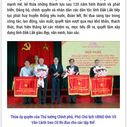
Hòn Yến phát triển du lịch gắn với bảo
mạnh mẽ, kế thừa những thành tựu sau 120 năm hình thành và phát
tồn biển
triển, Đảng bộ, chính quyền và nhân dân các dân tộc tỉnh Đắk Lắk tiếp
Lấy ý kiến điều chỉnh Quy hoạch tỉnh
tục phát huy truyền thống yêu nước, đoàn kết, thi đua sáng tạo trong
Đắk Lắk thời kỳ 2021-2030, tầm nhìn
công tác, lao động, sản xuất, quyết tâm vượt qua mọi khó khăn, thách
đến năm 2050
thức, thực hiện thắng lợi các nhiệm vụ, mục tiêu đề ra, quyết tâm xây
dựng tỉnh Đắk Lắk giàu đẹp, văn minh, bản sắc.
Phát động chiến dịch 30 ngày đêm
giải phóng mặt bằng Tuyến đường bộ
ven biển
Đắk Lắk nỗ lực thúc đẩy tăng trưởng
kinh tế từ 10% trở lên trong Quý
II/2026
Đắk Lắk ký kết thỏa thuận hợp tác về
chuyển đổi số giai đoạn 2026 – 2030
với Tập đoàn Bưu chính Viễn thông
Việt Nam
Thứ trưởng Bộ Y tế làm việc với tỉnh
Đắk Lắk về phát triển nhân lực y tế
cho trạm y tế cấp xã
Du lịch Đắk Lắk nâng tầm trải nghiệm
Thừa ủy quyền của Thủ tướng Chính phủ, Phó Chủ tịch UBND tỉnh
Võ
du khách thông qua Hệ thống cơ sở dữ
Văn Cảnh
trao Cờ thi đua cho các tập thể.
liệu và Bản đồ số