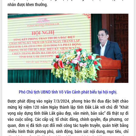
nhân được khen thưởng.
ĐIỂM TIN VĂN BẢN
QUY HOẠCH - KẾ HOẠCH
Phó Chủ tịch UBND tỉnh Võ Văn Cảnh phát biểu tại hội nghị.
Được phát động vào ngày 7/3/2024, phong trào thi đua đặc biệt chào
mừng kỷ niệm 120 năm Ngày thành lập tỉnh Đắk Lắk với chủ đề “Khát
vọng xây dựng tỉnh Đắk Lắk giàu đẹp, văn minh, bản sắc” đã thật sự đi
vào cuộc sống. Các cấp uỷ, tổ chức đảng, chính quyền, địa phương, cơ
quan, đơn vị đã tích cực đổi mới công tác tuyên truyền, quán triệt bằng
nhiều hình thức phong phú, sinh động, bám sát nội dung, mục tiêu, chỉ