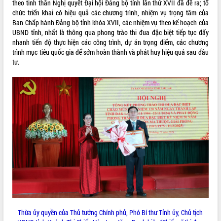
theo tinh thần Nghị quyết Đại hội Đảng bộ tỉnh lần thứ XVII đã đề ra; tổ
Hội thảo góp ý hồ sơ điều chỉnh quy
chức triển khai có hiệu quả các chương trình, nhiệm vụ trọng tâm của
hoạch tỉnh Đắk Lắk thời kỳ 2021-2030,
Ban Chấp hành Đảng bộ tỉnh khóa XVII, các nhiệm vụ theo kế hoạch của
tầm nhìn đến năm 2050
UBND tỉnh, nhất là thông qua phong trào thi đua đặc biệt tiếp tục đẩy
Nâng cao hiệu quả hoạt động của các
nhanh tiến độ thực hiện các công trình, dự án trọng điểm, các chương
doanh nghiệp nhà nước
trình mục tiêu quốc gia để sớm hoàn thành và phát huy hiệu quả sau đầu
Hội nghị triển khai kết nối mạng
tư.
truyền số liệu chuyên dùng phục vụ cơ
quan Đảng, Nhà nước
Lễ phát động chuỗi hoạt động chung
tay làm sạch môi trường
Xã Ea Kar bước chuyển mình trong
công tác cải cách hành chính mô hình
mới
UBND tỉnh họp báo định kỳ tháng 4
năm 2026
Hội thảo khoa học “Giải pháp thúc đẩy
phát triển nền kinh tế xanh tại tỉnh
Đắk Lắk”
Tăng cường giám sát, đôn đốc thực
hiện nhiệm vụ quản lý tài sản công
Thừa ủy quyền của Thủ tướng Chính phủ, Phó Bí thư Tỉnh ủy, Chủ tịch
hàng tuần