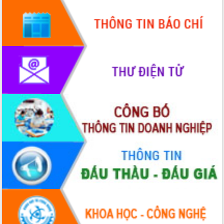
Hội nghị Ban Chấp hành Đảng bộ tỉnh
Đắk Lắk lần thứ 2 (mở rộng)
Tập trung giải phóng mặt bằng, đẩy
nhanh tiến độ Tuyến đường bộ ven
biển
Gỡ khó, khởi công xây dựng, sửa chữa
toàn bộ nhà ở cho hộ dân đúng tiến độ
đề ra
UBND tỉnh Đắk Lắk tổng kết công tác
quốc phòng, quân sự địa phương năm
2025
Tập trung triển khai quyết liệt, đồng bộ
các giải pháp nhằm thực hiện hiệu quả
các nhiệm vụ đề ra năm 2025
Phát huy vai trò của người có uy tín
trong phòng chống tảo hôn và hôn
nhân cận huyết thống
Nông sản Tây Nguyên thu hút doanh
nghiệp nước ngoài
Đắk Lắk định vị thương hiệu du lịch
“Biển – Rừng – Cà phê” trong không