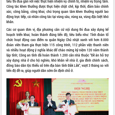
tiêu thi đua gắn với việc thực hiện nhiệm vụ chính trị, nhiệm vụ trọng tâm.
Công tác khen thưởng được thực hiện chặt chẽ, kịp thời, đảm bảo chính
VIDEO
xác, công bằng, công khai, chú trọng quan tâm khen thưởng người lao
Loading the player...
động trực tiếp, cá nhân công tác tại vùng sâu, vùng xa, vùng đặc biệt khó
khăn.
Khám bệnh, cấp phát thuốc miễn phí
Các cơ quan đơn vị, địa phương căn cứ nội dung thi đua xây dựng kế
và tặng quà người dân xã Cư Pui
hoạch triển khai, hoàn thành đúng tiến độ, tiêu biểu như: Tỉnh đoàn tổ
Hội nghị UBND tỉnh Đắk Lắk thường kỳ
chức hoạt động cao điểm ra quân Ngày Chủ nhật xanh với hơn 8.000
tháng 7/2026
đoàn viên tham gia thực hiện 115 công trình, 112 phần việc thanh niên
Lễ truy tặng danh hiệu “Bà Mẹ Việt
và nhiều hoạt động ý nghĩa khác để chào mừng kỷ niệm 120 năm thành
Nam Anh hùng” và trao Huân chương
lập tỉnh; Công an tỉnh đã hoàn thành 1.200 căn nhà thuộc “Đề án hỗ trợ
Lao động
xây dựng nhà ở cho hộ nghèo, khó khăn về nhà ở, gia đình chính sách,
ALBUM ẢNH
UBND tỉnh Đắk Lắk triển khai nhiệm
đồng bào dân tộc thiểu số trên địa bàn tỉnh Đắk Lắk”, vượt 3 tháng so với
vụ 6 tháng cuối năm 2026
tiến độ đề ra, giúp người dân sớm ổn định chỗ ở.
Kỳ họp thứ Hai, Hội đồng nhân dân
tỉnh khóa XI quyết nghị nhiều nội dung
quan trọng
Bí thư Tỉnh ủy Lương Nguyễn Minh
Triết thăm, tặng quà người có công với
cách mạng
Rà soát, hoàn thiện hệ thống thiết chế
văn hóa, thể thao đáp ứng yêu cầu
LIÊN KẾT WEB