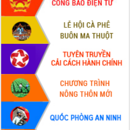
chúc mừng các bệnh viện nhân Ngày
Thầy thuốc Việt Nam
Rộn ràng lễ hội truyền thống Sông
nước Đà Nông lần thứ I năm 2026
Kỳ họp Chuyên đề lần thứ Năm, HĐND
tỉnh Đắk Lắk thông qua các nghị quyết
quan trọng
Thống nhất danh sách giới thiệu ứng
cử đại biểu Quốc hội khoá XVI và đại
biểu HĐND tỉnh Đắk Lắk, nhiệm kỳ
2026-2031
Phát động hai phong trào thi đua quan
trọng trong kỷ nguyên mới
Hội nghị lần thứ tư Ban Chỉ đạo công
tác bầu cử tỉnh Đắk Lắk
Hội nghị Báo cáo viên Trung ương
tháng 01/2026
Phó Thủ tướng Hồ Quốc Dũng đánh giá
cao kết quả Chiến dịch Quang Trung
tại Đắk Lắk