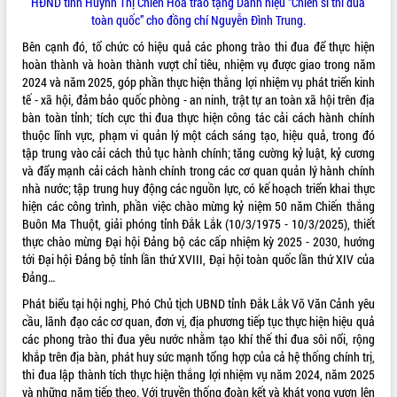
HĐND tỉnh Huỳnh Thị Chiến Hòa trao tặng Danh hiệu “Chiến sĩ thi đua
Tháo gỡ những vướng mắc, đẩy mạnh
toàn quốc” cho đồng chí Nguyễn Đình Trung.
công tác cải cách thủ tục hành chính
Bên cạnh đó, tổ chức có hiệu quả các phong trào thi đua để thực hiện
tại Trung tâm Phục vụ hành chính
hoàn thành và hoàn thành vượt chỉ tiêu, nhiệm vụ được giao trong năm
công tỉnh
2024 và năm 2025, góp phần thực hiện thắng lợi nhiệm vụ phát triển kinh
Đắk Lắk: Tôn vinh 46 giải pháp tại Hội
tế - xã hội, đảm bảo quốc phòng - an ninh, trật tự an toàn xã hội trên địa
thi Sáng tạo Kỹ thuật 2024 - 2025
bàn toàn tỉnh; tích cực thi đua thực hiện công tác cải cách hành chính
Đắk Lắk rà soát, điều chỉnh Đề án 190
thuộc lĩnh vực, phạm vi quản lý một cách sáng tạo, hiệu quả, trong đó
về phát triển nuôi trồng thủy sản
tập trung vào cải cách thủ tục hành chính; tăng cường kỷ luật, kỷ cương
và đẩy mạnh cải cách hành chính trong các cơ quan quản lý hành chính
Phó Chủ tịch UBND tỉnh Đắk Lắk
nhà nước; tập trung huy động các nguồn lực, có kế hoạch triển khai thực
Trương Công Thái kiểm tra thực địa
hiện các công trình, phần việc chào mừng kỷ niệm 50 năm Chiến thắng
Dự án cao tốc Khánh Hòa - Buôn Ma
Buôn Ma Thuột, giải phóng tỉnh Đắk Lắk (10/3/1975 - 10/3/2025), thiết
Thuột
thực chào mừng Đại hội Đảng bộ các cấp nhiệm kỳ 2025 - 2030, hướng
Định vị cà phê Việt Nam như một “di
tới Đại hội Đảng bộ tỉnh lần thứ XVIII, Đại hội toàn quốc lần thứ XIV của
sản sống” trong dòng chảy toàn cầu
Đảng…
Xây dựng nông thôn mới: Nâng cao đời
Phát biểu tại hội nghị, Phó Chủ tịch UBND tỉnh Đắk Lắk Võ Văn Cảnh yêu
sống người dân từ những mô hình thiết
cầu, lãnh đạo các cơ quan, đơn vị, địa phương tiếp tục thực hiện hiệu quả
thực
các phong trào thi đua yêu nước nhằm tạo khí thế thi đua sôi nổi, rộng
Quyết liệt tháo gỡ vướng mắc, đẩy
khắp trên địa bàn, phát huy sức mạnh tổng hợp của cả hệ thống chính trị,
nhanh tiến độ các dự án trọng điểm
thi đua lập thành tích thực hiện thắng lợi nhiệm vụ năm 2024, năm 2025
trong Khu kinh tế Nam Phú Yên
và những năm tiếp theo. Với truyền thống đoàn kết và khát vọng vươn lên