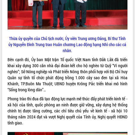
phát triển mới
Thường trực HĐND tỉnh Đắk Lắk gặp
mặt Đoàn chuyên gia y tế TP. Hồ Chí
Minh
THỐNG KÊ TRUY CẬP
Lễ truy điệu và an táng hài cốt liệt sĩ
Thừa ủy quyền của Chủ tịch nước, Ủy viên Trung ương Đảng, Bí thư Tỉnh
tại Nghĩa trang Liệt sĩ xã Sơn Hòa
Hôm nay:
37093
ủy
Nguyễn Đình Trung
trao Huân chương Lao động hạng Nhì cho các cá
Bàn giải pháp tháo gỡ khó khăn trong
Tất cả:
66082416
nhân.
xuất khẩu sầu riêng và triển khai quy
định EUDR
Bên cạnh đó, Ủy ban Mặt trận Tổ quốc Việt Nam tỉnh Đắk Lắk đã triển
khai xây dựng 300 căn nhà đại đoàn kết cho hộ nghèo từ Quỹ “Vì người
Thứ trưởng Bộ Nông nghiệp và Môi
nghèo”; Sở Nông nghiệp và Phát triển Nông thôn phối hợp với Bộ Chỉ huy
trường Nguyễn Hoàng Hiệp khảo sát
Quân sự tỉnh tổ chức phát động trồng 1.000 cây sao đen tại xã Hòa
vùng trồng và doanh nghiệp đóng gói
Khánh, TP.Buôn Ma Thuột; UBND huyện Krông Pắc triển khai mô hình
sầu riêng tại Đắk Lắk
“Sống trong lòng dân”…
Trình diễn nghệ thuật chế biến các
món ăn từ sầu riêng
Phong trào thi đua đã tạo động lực mạnh mẽ thúc đẩy phát triển kinh tế -
xã hội của tỉnh, quốc phòng an ninh được giữ vững, xây dựng hệ thống
Đắk Lắk công bố Quy hoạch và xúc
chính trị được tăng cường, các chỉ tiêu chủ yếu về kinh tế - xã hội 10
tiến đầu tư tỉnh
tháng năm 2024 đạt và vượt Nghị quyết của Tỉnh ủy, Nghị quyết HĐND
Ngành cá ngừ Đắk Lắk chủ động thích
tỉnh giao.
ứng để giữ vững thị trường xuất khẩu
Diễn đàn Kinh tế tư nhân Việt Nam đột