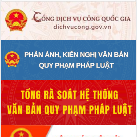
2026-2031
Đảm bảo cuộc bầu cử đại biểu Quốc
hội và đại biểu HĐND các cấp diễn ra
an toàn, hiệu quả, đúng quy định
Thủ tướng Chính phủ Phạm Minh Chính
kiểm tra, chỉ đạo hoàn thành các dự
án cao tốc và thăm khu tái định cư tại
Đắk Lắk
Sôi nổi Hội đua ngựa truyền thống Gò
Thì Thùng mừng Xuân Bính Ngọ 2026
Lãnh đạo tỉnh dâng hương tưởng niệm
tại Đập Đồng Cam đầu Xuân Bính Ngọ
Ngành nông nghiệp phấn đấu tăng
trưởng đạt 5,86% trong năm 2026
UBND tỉnh Đắk Lắk triển khai công tác
quốc phòng, quân sự địa phương năm
2026
Đắk Lắk tập trung toàn lực khắc phục
tồn tại IUU, sẵn sàng làm việc với
Đoàn thanh tra EC
Chủ tịch UBND tỉnh Tạ Anh Tuấn thăm,