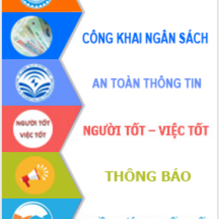
gian phát triển mới
Hội nghị chia sẻ kinh nghiệm, chuyển
giao kỹ thuật y tế, định hướng phát
triển chuyên sâu đến 2030
Chuyển đổi số mở ra không gian phát
triển trong lĩnh vực văn hóa, du lịch
Công bố quyết định của Ban Thường
vụ Tỉnh ủy về công tác cán bộ.
Thủ tướng Phạm Minh Chính: Khẩn
trương tái thiết cuộc sống người dân
sau thiên tai
Tập trung nâng cao chất lượng, tổ
chức sản xuất sầu riêng theo hướng
bền vững
Đẩy nhanh công tác khắc phục, ổn
định đời sống Nhân dân sau bão số 13
Bí thư Tỉnh ủy Lương Nguyễn Minh
Triết dự Ngày hội đại đoàn kết tại
Buôn Đăk Tuôr, xã Cư Pui
Khởi công xây dựng Trường Phổ thông