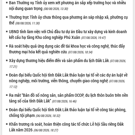
Ban Thường vụ Tỉnh ủy xem xét phương án sắp xếp trường học và nhiều
hai con số trong năm 2026
nội dung quan trọng
(08/08/2026, 13:30)
Tổ chức trang trọng Lễ hội Đền thờ
Thường trực Tỉnh ủy chưa thông qua phương án sáp nhập xã, phường cụ
Lương Văn Chánh năm 2026
thể
(08/08/2026, 11:30)
Phó Bí thư Tỉnh ủy Đắk Lắk Đỗ Hữu
Huy giữ chức Bí thư Đảng ủy Ủy Ban
UBND tỉnh làm việc với Chủ đầu tư dự án Đầu tư xây dựng và kinh doanh
Nhân dân tỉnh
kết cấu hạ tầng Khu công nghiệp Phú Xuân
(07/08/2026, 19:47)
Bệnh án điện tử thúc đẩy chuyển đổi
Rà soát hiệu quả ứng dụng các đề tài khoa học và công nghệ, thúc đẩy
số y tế tại Đắk Lắk
thương mại hóa kết quả nghiên cứu
(07/08/2026, 18:34)
Chuyển đổi số thư viện: Mở rộng
Xây dựng thương hiệu điểm đến và sản phẩm du lịch Đắk Lắk
(07/08/2026,
không gian tri thức trong thời đại số
17:21)
Đánh giá, rút kinh nghiệm công tác tổ
Đoàn đại biểu Quốc hội tỉnh Đắk Lắk thảo luận tại tổ về các dự án luật về
chức diễn tập trước ngày bầu cử
nông nghiệp, môi trường, viễn thông, chuyển giao công nghệ
(07/08/2026,
Chương trình “Gặp gỡ hữu nghị –
17:12)
Friendship Meeting New Year 2026”
Ra mắt “Bản đồ số nông sản, sản phẩm OCOP, du lịch thôn buôn trên nền
Bầu cử Quốc hội và HĐND: Cử tri Đắk
tảng số của tỉnh Đắk Lắk”
(07/08/2026, 16:46)
Lắk gửi gắm niềm tin, kỳ vọng vào lá
Đoàn đại biểu Quốc hội tỉnh Đắk Lắk thảo luận tại tổ về công tác phòng,
phiếu
chống tội phạm
(06/08/2026, 18:32)
Đắk Lắk sẵn sàng các điều kiện cho
Khẩn trương rà soát, hoàn thiện công tác tổ chức Lễ hội Sầu riêng Đắk
Ngày hội bầu cử đại biểu Quốc hội
Lắk năm 2026
khóa XVI và HĐND các cấp nhiệm kỳ
(06/08/2026, 18:27)