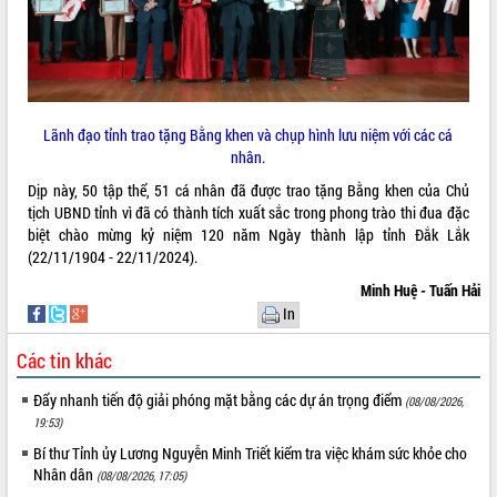
Chuyển đổi số 'mở đường' cho nông
nghiệp Đắk Lắk tăng trưởng bứt phá
Triển khai đồng bộ đo đạc, lập hồ sơ
địa chính, hoàn thiện cơ sở dữ liệu đất
đai
Ứng dụng sinh trắc học - Bước tiến
Lãnh đạo tỉnh trao tặng Bằng khen và chụp hình lưu niệm với các cá
trong hành trình chuyển đổi số tại Đắk
nhân.
Lắk
Dịp này, 50 tập thể, 51 cá nhân đã được trao tặng Bằng khen của Chủ
Đắk Lắk nâng cao hiệu quả công tác
tịch UBND tỉnh vì đã có thành tích xuất sắc trong phong trào thi đua đặc
Đảng từ Sổ tay đảng viên điện tử
biệt chào mừng kỷ niệm 120 năm Ngày thành lập tỉnh Đắk Lắk
Đắk Lắk đẩy mạnh nuôi biển công
(22/11/1904 - 22/11/2024).
nghệ, hướng tới phát triển thủy sản
Minh Huệ - Tuấn Hải
bền vững
In
Tập huấn nâng cao năng lực triển khai
chuyển đổi số cho cán bộ, công chức
Các tin khác
cấp xã
Đắk Lắk phát động hưởng ứng Ngày
Đẩy nhanh tiến độ giải phóng mặt bằng các dự án trọng điểm
(08/08/2026,
Quyền của người tiêu dùng Việt Nam
19:53)
2026
Bí thư Tỉnh ủy Lương Nguyễn Minh Triết kiểm tra việc khám sức khỏe cho
Đẩy mạnh cải cách hành chính, quyết
Nhân dân
(08/08/2026, 17:05)
tâm đạt được mục tiêu tăng trưởng