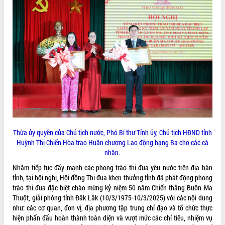
phá cơ chế - Hợp tác công tư
Đề án 06 tạo bước ngoặt đột phá trong
cải cách hành chính tỉnh Đắk Lắk
Kết nối tour, đẩy mạnh chuyển đổi số
để phát triển du lịch Đắk Lắk
Khởi động Dự án Đầu tư xây dựng hạ
tầng kỹ thuật Cụm công nghiệp Tân
Tiến
Gặp mặt các cơ quan báo chí nhân Kỷ
niệm 101 năm Ngày Báo chí Cách
mạng Việt Nam
Đắk Lắk sơ kết 4 năm triển khai thực
Thừa ủy quyền của Chủ tịch nước, Phó Bí thư Tỉnh ủy, Chủ tịch HĐND tỉnh
hiện Đề án 06 của Chính phủ
Huỳnh Thị Chiến Hòa trao Huân chương Lao động hạng Ba cho các cá
Họp báo thông tin về Hội nghị Công bố
nhân.
Quy hoạch và Xúc tiến đầu tư tỉnh Đắk
Nhằm tiếp tục đẩy mạnh các phong trào thi đua yêu nước trên địa bàn
Lắk
tỉnh, tại hội nghị, Hội đồng Thi đua khen thưởng tỉnh đã phát động phong
Khơi thông điểm nghẽn, đẩy nhanh
trào thi đua đặc biệt chào mừng kỷ niệm 50 năm Chiến thắng Buôn Ma
giải ngân vốn khắc phục thiên tai
Thuột, giải phóng tỉnh Đắk Lắk (10/3/1975-10/3/2025) với các nội dung
HĐND tỉnh thông qua điều chỉnh Quy
như: các cơ quan, đơn vị, địa phương tập trung chỉ đạo và tổ chức thực
hoạch tỉnh thời kỳ 2021-2030
hiện phấn đấu hoàn thành toàn diện và vượt mức các chỉ tiêu, nhiệm vụ