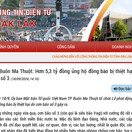
ÍNH QUYỀN
CÔNG DÂN
DOANH NGH
CHÀO MỪNG ĐẾN VỚI CỔNG THÔNG TIN ĐIỆN TỬ TỈNH ĐẮK LẮK
 Buôn Ma Thuột: Hơn 5,3 tỷ đồng ủng hộ đồng bào bị thiệt hạ
 số 3
(18/09/2024, 14:16)
Đọc bài 
 18/9, Ủy ban Mặt trận Tổ quốc Việt Nam TP. Buôn Ma Thuột tổ chức Lễ phát độn
ng bào bị thiệt hại do cơn bão số 3 gây ra.
g những ngày vừa qua, cơn bão số 3 (còn gọi là siêu bão Yagi) với cường độ rất
ràn vào các tỉnh miền Bắc nước ta. Mặc dù lãnh đạo Đảng, Nhà nước, các cấp
h đã chỉ đạo quyết liệt, các cơ quan, đơn vị, các lực lượng, nhất là quân đội, cô
 với nhân dân đã triển khai đồng bộ nhiều biện pháp phòng chống cơn bão, tuy n