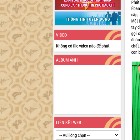
Phát
Êban 
cấp,
Mặt 
tay c
gọi 
VIDEO
đoàn
Không có file video nào để phát.
chất
cơn b
ALBUM ẢNH
LIÊN KẾT WEB