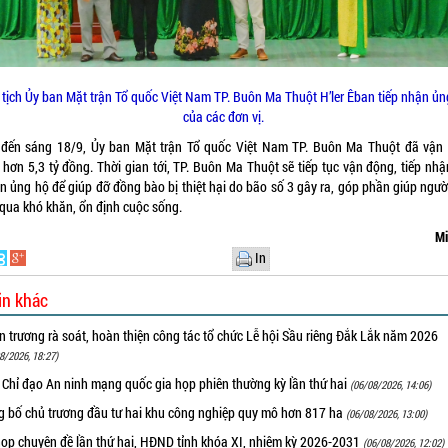
 tịch Ủy ban Mặt trận Tổ quốc Việt Nam TP. Buôn Ma Thuột H’ler Êban tiếp nhận ủn
của các đơn vị.
 đến sáng 18/9, Ủy ban Mặt trận Tổ quốc Việt Nam TP. Buôn Ma Thuột đã vận
 hơn 5,3 tỷ đồng. Thời gian tới, TP. Buôn Ma Thuột sẽ tiếp tục vận động, tiếp nhậ
 ủng hộ để giúp đỡ đồng bào bị thiệt hại do bão số 3 gây ra, góp phần giúp ngư
 qua khó khăn, ổn định cuộc sống.
Mi
In
in khác
 trương rà soát, hoàn thiện công tác tổ chức Lễ hội Sầu riêng Đắk Lắk năm 2026
8/2026, 18:27)
 Chỉ đạo An ninh mạng quốc gia họp phiên thường kỳ lần thứ hai
(06/08/2026, 14:06)
g bố chủ trương đầu tư hai khu công nghiệp quy mô hơn 817 ha
(06/08/2026, 13:00)
họp chuyên đề lần thứ hai, HĐND tỉnh khóa XI, nhiệm kỳ 2026-2031
(06/08/2026, 12:02)