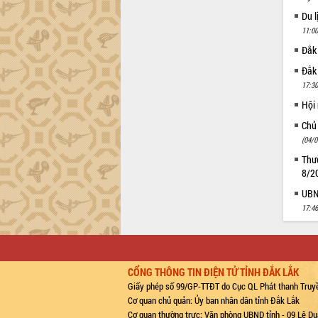
Du l
11:00
Đắk
Đắk
17:30
Hội
Chủ
(04/0
Thườ
8/2
UBND
17:46
CỔNG THÔNG TIN ĐIỆN TỬ TỈNH ĐẮK LẮK
Giấy phép số 99/GP-TTĐT do Cục QL Phát thanh Truyề
Cơ quan chủ quản: Ủy ban nhân dân tỉnh Đắk Lắk
Cơ quan thường trực: Văn phòng UBND tỉnh - 09 Lê Du