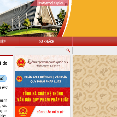
|
Vietnamese
English
IỆP
DU KHÁCH
i do
viết
g ủng
 mạnh
, các
ng an
hiên,