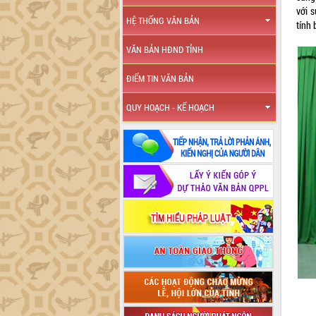
với s
HỆ THỐNG VĂN BẢN
tính
VĂN BẢN HĐND TỈNH
ĐIỂM TIN VĂN BẢN
QUY HOẠCH - KẾ HOẠCH