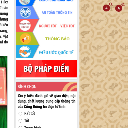
H’ler
từ các
 ương
chung
đã kêu
rang,
, vật
ại do
BÌNH CHỌN
Xin ý kiến đánh giá về giao diện, nội
dung, chất lượng cung cấp thông tin
của Cổng thông tin điện tử tỉnh
Rất tốt
Tốt
Trung bình