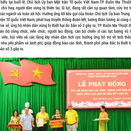
 biểu tại buổi lễ, Chủ tịch Ủy ban Mặt trận Tổ quốc Việt Nam TP. Buôn Ma Thuột 
cho hay, người dân vùng bị thiên tai, lũ lụt, đang rất cần sự quan tâm, cứu trợ 
 các ngành và toàn xã hội. Hưởng ứng lời kêu gọi của Đoàn Chủ tịch Ủy ban Trung
trận Tổ quốc Việt Nam, phát huy truyền thống đoàn kết, tương thân tương ái cùng 
hia sẻ, ủng hộ nhân dân vùng bị thiệt hại do bão số 3 gây ra, TP. Buôn Ma Thuột 
cán bộ công chức, viên chức, người lao động, cán bộ chiến sĩ các lực lượng vũ t
 viên, hội viên và các tầng lớp nhân dân tích cực hưởng ứng hỗ trợ về tinh thần
, nhu yếu phẩm và kinh phí, giúp đồng bào các tỉnh, thành phố phía Bắc bị thiệt h
ão số 3 gây ra.