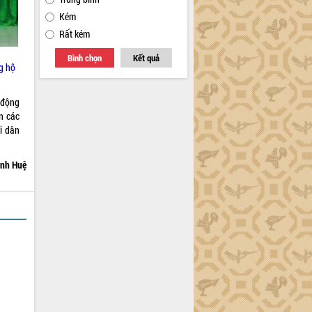
Kém
Rất kém
Bình chọn
Kết quả
g hộ
 động
n các
ời dân
nh Huệ