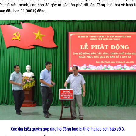
ức gió siêu mạnh, cơn bão đã gây ra sức tàn phá rất lớn. Tổng thiệt hại về kinh 
 ban đầu hơn 31.000 tỷ đồng.
Các đại biểu quyên góp ủng hộ đồng bào bị thiệt hại do cơn bão số 3.