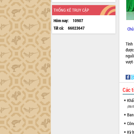
THỐNG KÊ TRUY CẬP
Hôm nay:
10907
Tất cả:
66023647
Chủ
Tính
được
nguồn
vượt
Các t
Khẩn
(06/0
Ban
Côn
Kỳ 