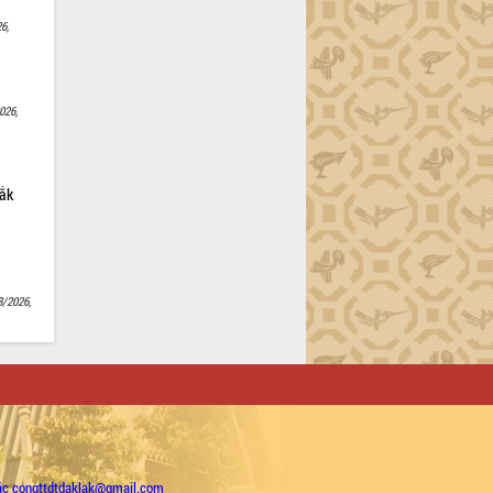
6,
026,
Lắk
8/2026,
ặc congttdtdaklak@gmail.com