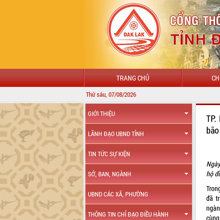
TRANG CHỦ
CH
Thứ sáu, 07/08/2026
GIỚI THIỆU
TP.
bão
LÃNH ĐẠO UBND TỈNH
TIN TỨC SỰ KIỆN
Ngày
hộ đồ
SỞ, BAN, NGÀNH
Tron
UBND CÁC XÃ, PHƯỜNG
đã t
ngàn
THÔNG TIN CHỈ ĐẠO ĐIỀU HÀNH
cùng