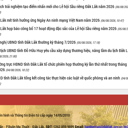
ịch trải nghiệm tạo điểm nhấn mới cho Lễ hội Sầu riêng Đắk Lắk năm 2026
(06/08/202
)
 Lắk mít tinh hưởng ứng Ngày An ninh mạng Việt Nam năm 2026
(06/08/2026, 10:47)
 Lắk họp báo công bố 17 hoạt động đặc sắc của Lễ hội Sầu riêng năm 2026
(05/08/2
)
 nghị UBND tỉnh Đắk Lắk thường kỳ tháng 7/2026
(05/08/2026, 17:18)
 tịch UBND tỉnh Đỗ Hữu Huy yêu cầu xây dựng thương hiệu, nâng tầm du lịch Đắk 
8/2026, 21:00)
ng trực HĐND tỉnh Đắk Lắk tổ chức phiên họp thường kỳ lần thứ nhất trong tháng
026
(04/08/2026, 18:22)
 tỉnh Đắk Lắk tổng kết công tác thực hiện các luật về quốc phòng và an ninh
(04/0
)
n hình và Thông tin Điện tử cấp ngày 14/05/2010
ẩn - P.Buôn Ma Thuột - Đắk Lắk.
SĐT:
0262.859.9699
Email:
banbientap@daklak.gov.vn ho