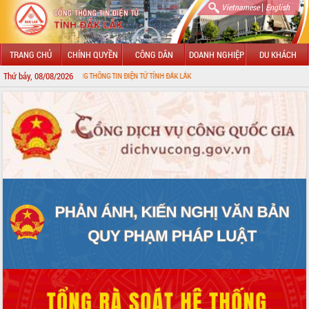
|
Vietnamese
English
TRANG CHỦ
CHÍNH QUYỀN
CÔNG DÂN
DOANH NGHIỆP
DU KHÁCH
Thứ bảy, 08/08/2026
 MỪNG ĐẾN VỚI CỔNG THÔNG TIN ĐIỆN TỬ TỈNH ĐẮK LẮK
GIỚI THIỆU
LÃNH ĐẠO UBND TỈNH
TIN TỨC SỰ KIỆN
SỞ, BAN, NGÀNH
UBND CÁC XÃ, PHƯỜNG
THÔNG TIN CHỈ ĐẠO ĐIỀU HÀNH
HỆ THỐNG VĂN BẢN
VĂN BẢN HĐND TỈNH