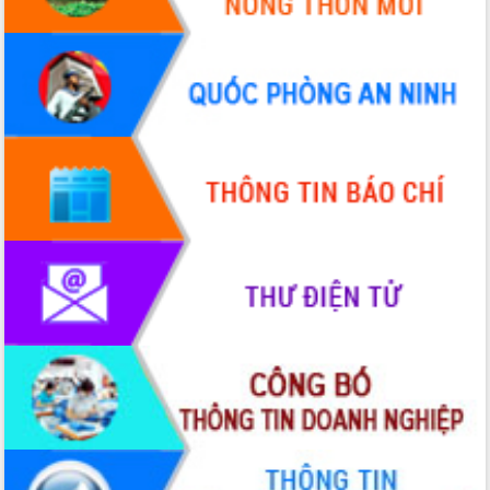
VIDEO
Không có file video nào để phát.
ALBUM ẢNH
LIÊN KẾT WEB
THỐNG KÊ TRUY CẬP
Hôm nay:
36816