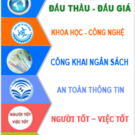
Tất cả:
66082139