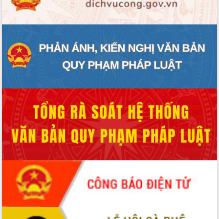
Hội thảo khoa học “Giải pháp thúc đẩy
phát triển nền kinh tế xanh tại tỉnh
Đắk Lắk”
Tăng cường giám sát, đôn đốc thực
hiện nhiệm vụ quản lý tài sản công
hàng tuần
Tháo gỡ những vướng mắc, đẩy mạnh
công tác cải cách thủ tục hành chính
tại Trung tâm Phục vụ hành chính
công tỉnh
Đắk Lắk: Tôn vinh 46 giải pháp tại Hội
thi Sáng tạo Kỹ thuật 2024 - 2025
Đắk Lắk rà soát, điều chỉnh Đề án 190
về phát triển nuôi trồng thủy sản
Phó Chủ tịch UBND tỉnh Đắk Lắk
Trương Công Thái kiểm tra thực địa
Dự án cao tốc Khánh Hòa - Buôn Ma
Thuột
Định vị cà phê Việt Nam như một “di
sản sống” trong dòng chảy toàn cầu