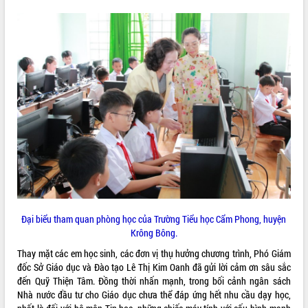
quan trọng
Bí thư Tỉnh ủy Lương Nguyễn Minh
Triết thăm, tặng quà người có công với
cách mạng
Rà soát, hoàn thiện hệ thống thiết chế
văn hóa, thể thao đáp ứng yêu cầu
LIÊN KẾT WEB
phát triển mới
Thường trực HĐND tỉnh Đắk Lắk gặp
mặt Đoàn chuyên gia y tế TP. Hồ Chí
Minh
THỐNG KÊ TRUY CẬP
Lễ truy điệu và an táng hài cốt liệt sĩ
tại Nghĩa trang Liệt sĩ xã Sơn Hòa
Hôm nay:
4894
Bàn giải pháp tháo gỡ khó khăn trong
Tất cả:
66090562
xuất khẩu sầu riêng và triển khai quy
Đại biểu tham quan phòng học của Trường Tiểu học Cẩm Phong, huyện
định EUDR
Krông Bông.
Thứ trưởng Bộ Nông nghiệp và Môi
trường Nguyễn Hoàng Hiệp khảo sát
Thay mặt các em học sinh, các đơn vị thụ hưởng chương trình, Phó Giám
vùng trồng và doanh nghiệp đóng gói
đốc Sở Giáo dục và Đào tạo Lê Thị Kim Oanh đã gửi lời cảm ơn sâu sắc
sầu riêng tại Đắk Lắk
đến Quỹ Thiện Tâm. Đồng thời nhấn mạnh, trong bối cảnh ngân sách
Nhà nước đầu tư cho Giáo dục chưa thể đáp ứng hết nhu cầu dạy học,
Trình diễn nghệ thuật chế biến các