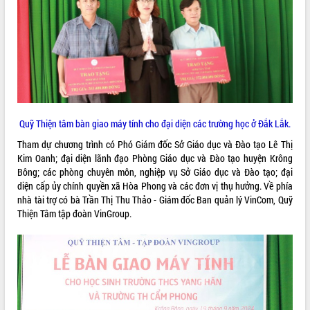
ĐIỂM TIN VĂN BẢN
QUY HOẠCH - KẾ HOẠCH
Quỹ Thiện tâm bàn giao máy tính cho đại diện các trường học ở Đắk Lắk.
Tham dự chương trình có Phó Giám đốc Sở Giáo dục và Đào tạo Lê Thị
Kim Oanh; đại diện lãnh đạo Phòng Giáo dục và Đào tạo huyện Krông
Bông; các phòng chuyên môn, nghiệp vụ Sở Giáo dục và Đào tạo; đại
diện cấp ủy chính quyền xã Hòa Phong và các đơn vị thụ hưởng. Về phía
nhà tài trợ có bà Trần Thị Thu Thảo - Giám đốc Ban quản lý VinCom, Quỹ
Thiện Tâm tập đoàn VinGroup.