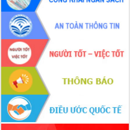
Xây dựng nền hành chính số đồng
hành cùng nông dân dân, doanh nghiệp
Giai đoạn 2026-2030, Đắk Lắk phấn
đấu có 77% xã đạt chuẩn nông thôn
mới
Chuyển đổi số 'mở đường' cho nông
nghiệp Đắk Lắk tăng trưởng bứt phá
Triển khai đồng bộ đo đạc, lập hồ sơ
địa chính, hoàn thiện cơ sở dữ liệu đất
đai
Ứng dụng sinh trắc học - Bước tiến
trong hành trình chuyển đổi số tại Đắk
Lắk
Đắk Lắk nâng cao hiệu quả công tác
Đảng từ Sổ tay đảng viên điện tử
Đắk Lắk đẩy mạnh nuôi biển công
nghệ, hướng tới phát triển thủy sản
bền vững
Tập huấn nâng cao năng lực triển khai
chuyển đổi số cho cán bộ, công chức