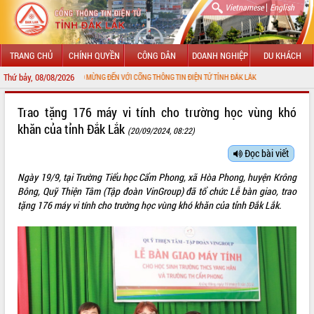
|
Vietnamese
English
TRANG CHỦ
CHÍNH QUYỀN
CÔNG DÂN
DOANH NGHIỆP
DU KHÁCH
Thứ bảy, 08/08/2026
CHÀO MỪNG ĐẾN VỚI CỔNG THÔNG TIN ĐIỆN TỬ TỈNH ĐẮK LẮK
GIỚI THIỆU
Trao tặng 176 máy vi tính cho trường học vùng khó
khăn của tỉnh Đắk Lắk
(20/09/2024, 08:22)
LÃNH ĐẠO UBND TỈNH
Đọc bài viết
TIN TỨC SỰ KIỆN
Ngày 19/9, tại Trường Tiểu học Cẩm Phong, xã Hòa Phong, huyện Krông
SỞ, BAN, NGÀNH
Bông, Quỹ Thiện Tâm (Tập đoàn VinGroup) đã tổ chức Lễ bàn giao, trao
tặng 176 máy vi tính cho trường học vùng khó khăn của tỉnh Đắk Lắk.
UBND CÁC XÃ, PHƯỜNG
THÔNG TIN CHỈ ĐẠO ĐIỀU HÀNH
HỆ THỐNG VĂN BẢN
VĂN BẢN HĐND TỈNH