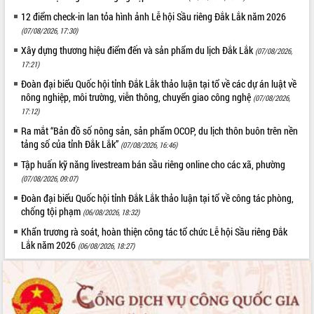
Quy hoạch và Xúc tiến đầu tư tỉnh Đắk
Lắk
12 điểm check-in lan tỏa hình ảnh Lễ hội Sầu riêng Đắk Lắk năm 2026
(07/08/2026, 17:30)
Khơi thông điểm nghẽn, đẩy nhanh
giải ngân vốn khắc phục thiên tai
Xây dựng thương hiệu điểm đến và sản phẩm du lịch Đắk Lắk
(07/08/2026,
HĐND tỉnh thông qua điều chỉnh Quy
17:21)
hoạch tỉnh thời kỳ 2021-2030
Đoàn đại biểu Quốc hội tỉnh Đắk Lắk thảo luận tại tổ về các dự án luật về
Hội thảo góp ý hồ sơ điều chỉnh quy
nông nghiệp, môi trường, viễn thông, chuyển giao công nghệ
(07/08/2026,
hoạch tỉnh Đắk Lắk thời kỳ 2021-2030,
17:12)
tầm nhìn đến năm 2050
Ra mắt “Bản đồ số nông sản, sản phẩm OCOP, du lịch thôn buôn trên nền
Nâng cao hiệu quả hoạt động của các
tảng số của tỉnh Đắk Lắk”
(07/08/2026, 16:46)
doanh nghiệp nhà nước
Tập huấn kỹ năng livestream bán sầu riêng online cho các xã, phường
Hội nghị triển khai kết nối mạng
(07/08/2026, 09:07)
truyền số liệu chuyên dùng phục vụ cơ
Đoàn đại biểu Quốc hội tỉnh Đắk Lắk thảo luận tại tổ về công tác phòng,
quan Đảng, Nhà nước
chống tội phạm
(06/08/2026, 18:32)
Lễ phát động chuỗi hoạt động chung
Khẩn trương rà soát, hoàn thiện công tác tổ chức Lễ hội Sầu riêng Đắk
tay làm sạch môi trường
Lắk năm 2026
(06/08/2026, 18:27)
Xã Ea Kar bước chuyển mình trong
công tác cải cách hành chính mô hình
mới
UBND tỉnh họp báo định kỳ tháng 4
năm 2026