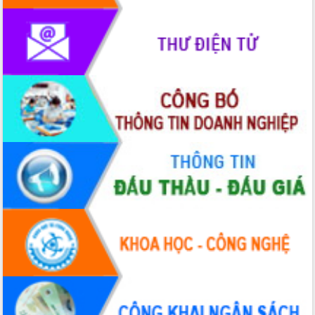
Thứ trưởng Bộ Y tế làm việc với tỉnh
Đắk Lắk về phát triển nhân lực y tế
cho trạm y tế cấp xã
Du lịch Đắk Lắk nâng tầm trải nghiệm
du khách thông qua Hệ thống cơ sở dữ
liệu và Bản đồ số
Tập huấn ứng dụng trí tuệ nhân tạo (AI)
trong thương mại điện tử năm 2026
Đoàn đại biểu Quốc hội tỉnh Đắk Lắk
trao đổi thông tin trước Kỳ họp thứ
nhất, Quốc hội khóa XVI
Quyết liệt cải cách hành chính, khơi
thông nguồn lực phát triển
Nâng cao hiệu lực, hiệu quả HĐND
tỉnh thông qua hiện đại hóa hành chính
Xã Ea Phê gắn cải cách hành chính với
chuyển đổi số
Phó Chủ tịch Thường trực UBND tỉnh
Hồ Thị Nguyên Thảo làm việc tại Trung
tâm Phục vụ hành chính công xã Ea
Phê