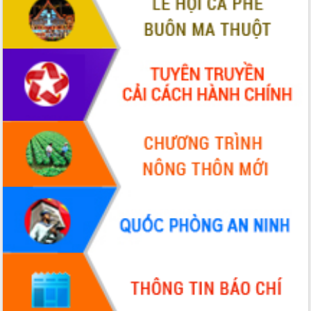
Xây dựng nông thôn mới: Nâng cao đời
sống người dân từ những mô hình thiết
thực
Quyết liệt tháo gỡ vướng mắc, đẩy
nhanh tiến độ các dự án trọng điểm
trong Khu kinh tế Nam Phú Yên
Hòn Yến phát triển du lịch gắn với bảo
tồn biển
Lấy ý kiến điều chỉnh Quy hoạch tỉnh
Đắk Lắk thời kỳ 2021-2030, tầm nhìn
đến năm 2050
Phát động chiến dịch 30 ngày đêm
giải phóng mặt bằng Tuyến đường bộ
ven biển
Đắk Lắk nỗ lực thúc đẩy tăng trưởng
kinh tế từ 10% trở lên trong Quý
II/2026
Đắk Lắk ký kết thỏa thuận hợp tác về
chuyển đổi số giai đoạn 2026 – 2030
với Tập đoàn Bưu chính Viễn thông
Việt Nam