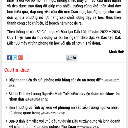
nhất là đối với bộ môn Tin học, những chiếc máy tính với cấu hình mạnh
món ăn từ sầu riêng
và đẹp được trao tặng đã giúp cho nhiều trường vùng khó triển khai dạy
Đắk Lắk công bố Quy hoạch và xúc
học hiệu quả, đáp ứng yêu cầu đổi mới Giáo dục; tạo động lực cho các
tiến đầu tư tỉnh
đơn vị, địa phương nỗ lực nâng cao chất lượng dạy và học, thực hiện
Ngành cá ngừ Đắk Lắk chủ động thích
thành công các chỉ tiêu, kế hoạch năm học đề ra.
ứng để giữ vững thị trường xuất khẩu
Theo thống kê của Sở Giáo dục và Đào tạo Đắk Lắk, từ năm 2022 – 2024,
Diễn đàn Kinh tế tư nhân Việt Nam đột
Quỹ Thiện Tâm đã huy động và tài trợ ngành Giáo dục và Đào tạo Đắk
phá cơ chế - Hợp tác công tư
Lắk 430 máy vi tính phòng tin học với giá trị hơn 4,1 tỷ đồng.
Đề án 06 tạo bước ngoặt đột phá trong
Minh Huệ
cải cách hành chính tỉnh Đắk Lắk
In
Kết nối tour, đẩy mạnh chuyển đổi số
để phát triển du lịch Đắk Lắk
Các tin khác
Khởi động Dự án Đầu tư xây dựng hạ
tầng kỹ thuật Cụm công nghiệp Tân
Đẩy nhanh tiến độ giải phóng mặt bằng các dự án trọng điểm
(08/08/2026,
Tiến
19:53)
Gặp mặt các cơ quan báo chí nhân Kỷ
Bí thư Tỉnh ủy Lương Nguyễn Minh Triết kiểm tra việc khám sức khỏe cho
niệm 101 năm Ngày Báo chí Cách
Nhân dân
(08/08/2026, 17:05)
mạng Việt Nam
Ban Thường vụ Tỉnh ủy xem xét phương án sắp xếp trường học và nhiều
Đắk Lắk sơ kết 4 năm triển khai thực
nội dung quan trọng
(08/08/2026, 13:30)
hiện Đề án 06 của Chính phủ
UBND tỉnh làm việc với Chủ đầu tư dự án Đầu tư xây dựng và kinh doanh
Họp báo thông tin về Hội nghị Công bố
kết cấu hạ tầng Khu công nghiệp Phú Xuân
(07/08/2026, 19:47)