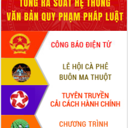
Hội thảo góp ý hồ sơ điều chỉnh quy
hoạch tỉnh Đắk Lắk thời kỳ 2021-2030,
tầm nhìn đến năm 2050
Nâng cao hiệu quả hoạt động của các
doanh nghiệp nhà nước
Hội nghị triển khai kết nối mạng
truyền số liệu chuyên dùng phục vụ cơ
quan Đảng, Nhà nước
Lễ phát động chuỗi hoạt động chung
tay làm sạch môi trường
Xã Ea Kar bước chuyển mình trong
công tác cải cách hành chính mô hình
mới
UBND tỉnh họp báo định kỳ tháng 4
năm 2026
Hội thảo khoa học “Giải pháp thúc đẩy
phát triển nền kinh tế xanh tại tỉnh
Đắk Lắk”
Tăng cường giám sát, đôn đốc thực
hiện nhiệm vụ quản lý tài sản công
hàng tuần