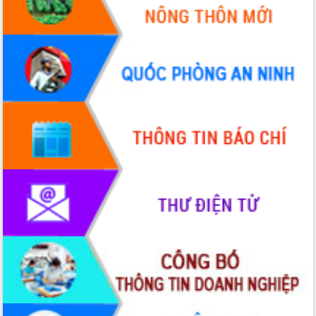
Tháo gỡ những vướng mắc, đẩy mạnh
công tác cải cách thủ tục hành chính
tại Trung tâm Phục vụ hành chính
công tỉnh
Đắk Lắk: Tôn vinh 46 giải pháp tại Hội
thi Sáng tạo Kỹ thuật 2024 - 2025
Đắk Lắk rà soát, điều chỉnh Đề án 190
về phát triển nuôi trồng thủy sản
Phó Chủ tịch UBND tỉnh Đắk Lắk
Trương Công Thái kiểm tra thực địa
Dự án cao tốc Khánh Hòa - Buôn Ma
Thuột
Định vị cà phê Việt Nam như một “di
sản sống” trong dòng chảy toàn cầu
Xây dựng nông thôn mới: Nâng cao đời
sống người dân từ những mô hình thiết
thực
Quyết liệt tháo gỡ vướng mắc, đẩy
nhanh tiến độ các dự án trọng điểm
trong Khu kinh tế Nam Phú Yên