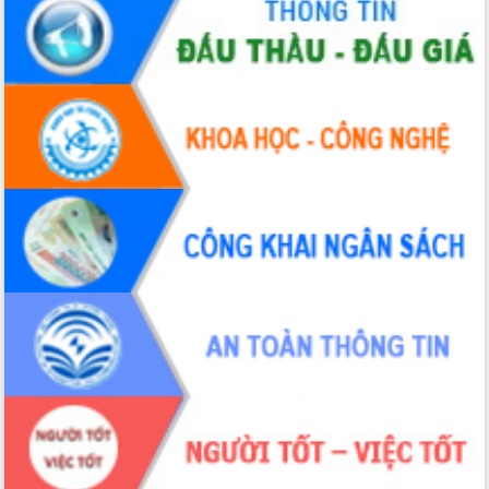
Hòn Yến phát triển du lịch gắn với bảo
tồn biển
Lấy ý kiến điều chỉnh Quy hoạch tỉnh
Đắk Lắk thời kỳ 2021-2030, tầm nhìn
đến năm 2050
Phát động chiến dịch 30 ngày đêm
giải phóng mặt bằng Tuyến đường bộ
ven biển
Đắk Lắk nỗ lực thúc đẩy tăng trưởng
kinh tế từ 10% trở lên trong Quý
II/2026
Đắk Lắk ký kết thỏa thuận hợp tác về
chuyển đổi số giai đoạn 2026 – 2030
với Tập đoàn Bưu chính Viễn thông
Việt Nam
Thứ trưởng Bộ Y tế làm việc với tỉnh
Đắk Lắk về phát triển nhân lực y tế
cho trạm y tế cấp xã
Du lịch Đắk Lắk nâng tầm trải nghiệm
du khách thông qua Hệ thống cơ sở dữ
liệu và Bản đồ số