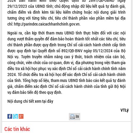
2024 ban hành kèm theo Quyết định số 2891/QĐ-UBND ngày
29/12/2023 của UBND tỉnh; chủ động nhập dữ liệu kết quả tự đánh giá,
VIDEO
chấm điểm và đính kèm tài liệu kiểm chứng hoặc nội dung giải trình
tương ứng với từng tiêu chí, tiêu chí thành phần vào phần mềm tại địa
Loading the player...
chỉ:
http://parindex.caicachhanhchinh.gov.vn
.
Khám bệnh, cấp phát thuốc miễn phí
Ngoài ra, cần kịp thời tham mưu UBND tỉnh thực hiện đối với các nội
và tặng quà người dân xã Cư Pui
dung vượt thẩm quyền để đảm bảo hoàn thành tốt nhất các tiêu chí, tiêu
Hội nghị UBND tỉnh Đắk Lắk thường kỳ
chí thành phần được quy định trong Chỉ số cải cách hành chính cấp tỉnh
tháng 7/2026
được quy định tại Quyết định số 892/QĐ-BNV ngày 05/12/2024 của Bộ
Lễ truy tặng danh hiệu “Bà Mẹ Việt
Nội vụ. Tuyên truyền nhằm nâng cao ý thức, trách nhiệm của cán bộ,
Nam Anh hùng” và trao Huân chương
công chức, viên chức của cơ quan, đơn vị, địa phương trong việc tham gia
Lao động
điều tra xã hội học phục vụ xác định Chỉ số cải cách hành chính tỉnh năm
ALBUM ẢNH
2024. Tổ chức điều tra xã hội học để xác định Chỉ số cải cách hành chính
UBND tỉnh Đắk Lắk triển khai nhiệm
của tỉnh. Tổng hợp số liệu, tham mưu UBND tỉnh báo cáo kết quả tự đánh
vụ 6 tháng cuối năm 2026
giá, chấm điểm xác định Chỉ số cải cách hành chính của tỉnh gửi Bộ Nội
Kỳ họp thứ Hai, Hội đồng nhân dân
vụ đảm bảo tiến độ theo quy định.
tỉnh khóa XI quyết nghị nhiều nội dung
quan trọng
Nội dung chi tiết xem
tại đây
Bí thư Tỉnh ủy Lương Nguyễn Minh
VTLý
Triết thăm, tặng quà người có công với
In
cách mạng
Rà soát, hoàn thiện hệ thống thiết chế
Các tin khác
văn hóa, thể thao đáp ứng yêu cầu
LIÊN KẾT WEB