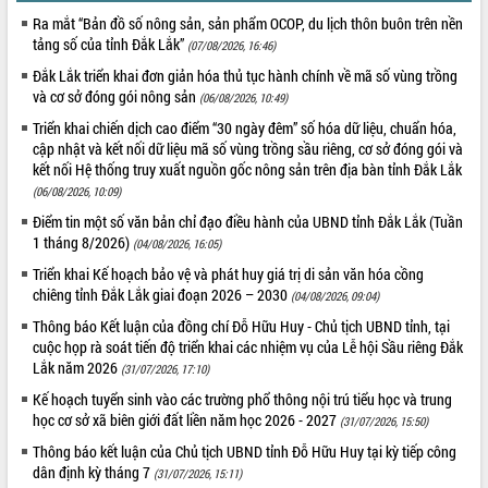
phát triển mới
Ra mắt “Bản đồ số nông sản, sản phẩm OCOP, du lịch thôn buôn trên nền
tảng số của tỉnh Đắk Lắk”
Thường trực HĐND tỉnh Đắk Lắk gặp
(07/08/2026, 16:46)
mặt Đoàn chuyên gia y tế TP. Hồ Chí
Đắk Lắk triển khai đơn giản hóa thủ tục hành chính về mã số vùng trồng
Minh
và cơ sở đóng gói nông sản
(06/08/2026, 10:49)
THỐNG KÊ TRUY CẬP
Lễ truy điệu và an táng hài cốt liệt sĩ
Triển khai chiến dịch cao điểm “30 ngày đêm” số hóa dữ liệu, chuẩn hóa,
tại Nghĩa trang Liệt sĩ xã Sơn Hòa
Hôm nay:
27048
cập nhật và kết nối dữ liệu mã số vùng trồng sầu riêng, cơ sở đóng gói và
Bàn giải pháp tháo gỡ khó khăn trong
Tất cả:
66072371
kết nối Hệ thống truy xuất nguồn gốc nông sản trên địa bàn tỉnh Đắk Lắk
xuất khẩu sầu riêng và triển khai quy
(06/08/2026, 10:09)
định EUDR
Điểm tin một số văn bản chỉ đạo điều hành của UBND tỉnh Đắk Lắk (Tuần
Thứ trưởng Bộ Nông nghiệp và Môi
1 tháng 8/2026)
(04/08/2026, 16:05)
trường Nguyễn Hoàng Hiệp khảo sát
Triển khai Kế hoạch bảo vệ và phát huy giá trị di sản văn hóa cồng
vùng trồng và doanh nghiệp đóng gói
chiêng tỉnh Đắk Lắk giai đoạn 2026 – 2030
(04/08/2026, 09:04)
sầu riêng tại Đắk Lắk
Thông báo Kết luận của đồng chí Đỗ Hữu Huy - Chủ tịch UBND tỉnh, tại
Trình diễn nghệ thuật chế biến các
cuộc họp rà soát tiến độ triển khai các nhiệm vụ của Lễ hội Sầu riêng Đắk
món ăn từ sầu riêng
Lắk năm 2026
(31/07/2026, 17:10)
Đắk Lắk công bố Quy hoạch và xúc
Kế hoạch tuyển sinh vào các trường phổ thông nội trú tiểu học và trung
tiến đầu tư tỉnh
học cơ sở xã biên giới đất liền năm học 2026 - 2027
(31/07/2026, 15:50)
Ngành cá ngừ Đắk Lắk chủ động thích
ứng để giữ vững thị trường xuất khẩu
Thông báo kết luận của Chủ tịch UBND tỉnh Đỗ Hữu Huy tại kỳ tiếp công
dân định kỳ tháng 7
(31/07/2026, 15:11)
Diễn đàn Kinh tế tư nhân Việt Nam đột