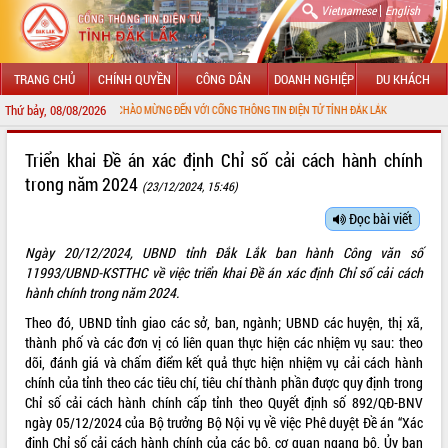
|
Vietnamese
English
TRANG CHỦ
CHÍNH QUYỀN
CÔNG DÂN
DOANH NGHIỆP
DU KHÁCH
Thứ bảy, 08/08/2026
CHÀO MỪNG ĐẾN VỚI CỔNG THÔNG TIN ĐIỆN TỬ TỈNH ĐẮK LẮK
GIỚI THIỆU
Triển khai Đề án xác định Chỉ số cải cách hành chính
trong năm 2024
(23/12/2024, 15:46)
LÃNH ĐẠO UBND TỈNH
Đọc bài viết
TIN TỨC SỰ KIỆN
Ngày 20/12/2024, UBND tỉnh Đắk Lắk ban hành Công văn số
SỞ, BAN, NGÀNH
11993/UBND-KSTTHC về việc triển khai Đề án xác định Chỉ số cải cách
hành chính trong năm 2024.
UBND CÁC XÃ, PHƯỜNG
Theo đó, UBND tỉnh giao các sở, ban, ngành; UBND các huyện, thị xã,
thành phố và các đơn vị có liên quan thực hiện các nhiệm vụ sau: theo
THÔNG TIN CHỈ ĐẠO ĐIỀU HÀNH
dõi, đánh giá và chấm điểm kết quả thực hiện nhiệm vụ cải cách hành
chính của tỉnh theo các tiêu chí, tiêu chí thành phần được quy định trong
HỆ THỐNG VĂN BẢN
Chỉ số cải cách hành chính cấp tỉnh theo Quyết định số 892/QĐ-BNV
ngày 05/12/2024 của Bộ trưởng Bộ Nội vụ về việc Phê duyệt Đề án “Xác
VĂN BẢN HĐND TỈNH
định Chỉ số cải cách hành chính của các bộ, cơ quan ngang bộ, Ủy ban