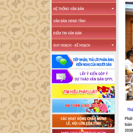
HỆ THỐNG VĂN BẢN
VĂN BẢN HĐND TỈNH
ĐIỂM TIN VĂN BẢN
QUY HOẠCH - KẾ HOẠCH
Thứ
Phát
toàn
2030