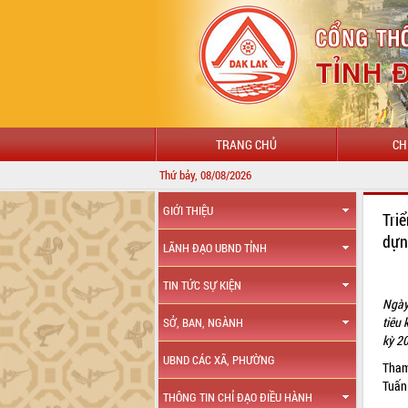
TRANG CHỦ
CH
Thứ bảy, 08/08/2026
GIỚI THIỆU
Tri
dựn
LÃNH ĐẠO UBND TỈNH
TIN TỨC SỰ KIỆN
Ngày
tiêu 
SỞ, BAN, NGÀNH
kỳ 2
UBND CÁC XÃ, PHƯỜNG
Tham
Tuấn
THÔNG TIN CHỈ ĐẠO ĐIỀU HÀNH