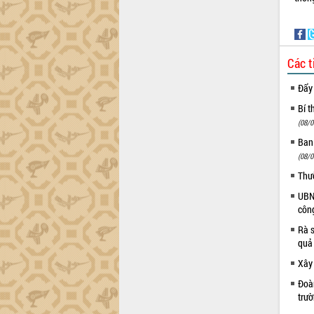
trường Nguyễn Hoàng Hiệp khảo sát
vùng trồng và doanh nghiệp đóng gói
sầu riêng tại Đắk Lắk
Trình diễn nghệ thuật chế biến các
Các t
món ăn từ sầu riêng
Đắk Lắk công bố Quy hoạch và xúc
Đẩy
tiến đầu tư tỉnh
Bí t
Ngành cá ngừ Đắk Lắk chủ động thích
(08/0
ứng để giữ vững thị trường xuất khẩu
Ban
Diễn đàn Kinh tế tư nhân Việt Nam đột
phá cơ chế - Hợp tác công tư
(08/0
Đề án 06 tạo bước ngoặt đột phá trong
Thư
cải cách hành chính tỉnh Đắk Lắk
UBND
Kết nối tour, đẩy mạnh chuyển đổi số
côn
để phát triển du lịch Đắk Lắk
Rà s
Khởi động Dự án Đầu tư xây dựng hạ
quả
tầng kỹ thuật Cụm công nghiệp Tân
Xây
Tiến
Gặp mặt các cơ quan báo chí nhân Kỷ
Đoàn
trư
niệm 101 năm Ngày Báo chí Cách
mạng Việt Nam