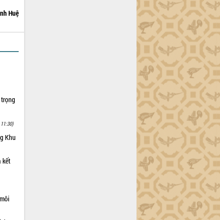
nh Huệ
 trọng
 11:30)
ng Khu
 kết
 môi