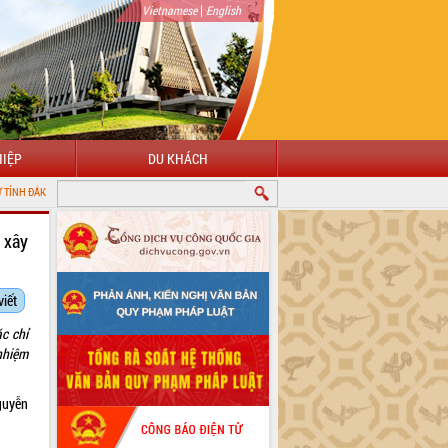
|
Vietnamese
English
IỆP
DU KHÁCH
 xây
viết
c chỉ
 nhiệm
guyễn