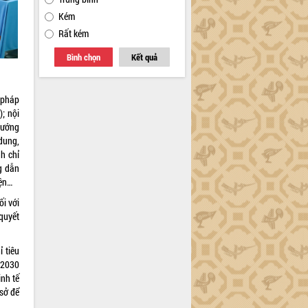
Kém
Rất kém
Bình chọn
Kết quả
 pháp
; nội
 hướng
dung,
nh chỉ
g dẫn
iện…
ối với
quyết
ỉ tiêu
- 2030
inh tế
 sở để