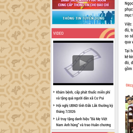
Ngọc
phục
mục t
Việc
đủ, t
VIDEO
so s
qua v
Tại h
kê ki
đó, 
gồm 2
Khám bệnh, cấp phát thuốc miễn phí
và tặng quà người dân xã Cư Pui
Hội nghị UBND tỉnh Đắk Lắk thường kỳ
tháng 7/2026
Lễ truy tặng danh hiệu “Bà Mẹ Việt
Nam Anh hùng” và trao Huân chương
Lao động