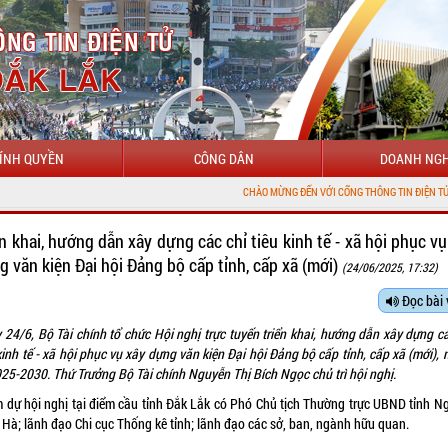
ÍNH QUYỀN
CÔNG DÂN
DOANH NGH
CHÀO MỪNG ĐẾN VỚI CỔNG THÔNG TIN ĐIỆN TỬ TỈNH ĐẮK LẮK
ển khai, hướng dẫn xây dựng các chỉ tiêu kinh tế - xã hội phục vụ
g văn kiện Đại hội Đảng bộ cấp tỉnh, cấp xã (mới)
(24/06/2025, 17:32)
Đọc bài 
 24/6, Bộ Tài chính tổ chức Hội nghị trực tuyến triển khai, hướng dẫn xây dựng cá
kinh tế - xã hội phục vụ xây dựng văn kiện Đại hội Đảng bộ cấp tỉnh, cấp xã (mới),
025-2030. Thứ Trưởng Bộ Tài chính Nguyễn Thị Bích Ngọc chủ trì hội nghị.
 dự hội nghị tại điểm cầu tỉnh Đắk Lắk có Phó Chủ tịch Thường trực UBND tỉnh N
 Hà; lãnh đạo Chi cục Thống kê tỉnh; lãnh đạo các sở, ban, ngành hữu quan.