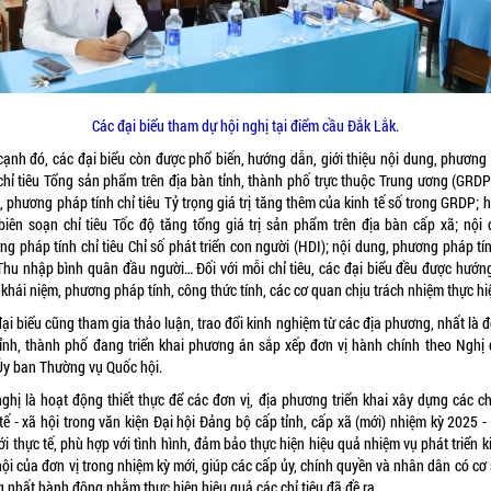
Các đại biểu tham dự hội nghị tại điểm cầu Đắk Lắk.
cạnh đó, các đại biểu còn được phổ biến, hướng dẫn, giới thiệu nội dung, phương
 chỉ tiêu Tổng sản phẩm trên địa bàn tỉnh, thành phố trực thuộc Trung ương (GRDP)
 phương pháp tính chỉ tiêu Tỷ trọng giá trị tăng thêm của kinh tế số trong GRDP;
biên soạn chỉ tiêu Tốc độ tăng tổng giá trị sản phẩm trên địa bàn cấp xã; nội 
g pháp tính chỉ tiêu Chỉ số phát triển con người (HDI); nội dung, phương pháp tí
 Thu nhập bình quân đầu người… Đối với mỗi chỉ tiêu, các đại biểu đều được hướn
 khái niệm, phương pháp tính, công thức tính, các cơ quan chịu trách nhiệm thực h
ại biểu cũng tham gia thảo luận, trao đổi kinh nghiệm từ các địa phương, nhất là đ
tỉnh, thành phố đang triển khai phương án sắp xếp đơn vị hành chính theo Nghị 
Ủy ban Thường vụ Quốc hội.
ghị là hoạt động thiết thực để các đơn vị, địa phương triển khai xây dựng các ch
tế - xã hội trong văn kiện Đại hội Đảng bộ cấp tỉnh, cấp xã (mới) nhiệm kỳ 2025 
ới thực tế, phù hợp với tình hình, đảm bảo thực hiện hiệu quả nhiệm vụ phát triển k
hội của đơn vị trong nhiệm kỳ mới, giúp các cấp ủy, chính quyền và nhân dân có cơ
g nhất hành động nhằm thực hiện hiệu quả các chỉ tiêu đã đề ra.