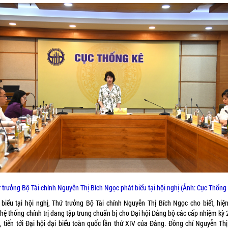
 trưởng Bộ Tài chính Nguyễn Thị Bích Ngọc phát biểu tại hội nghị (Ảnh: Cục Thống 
 biểu tại hội nghị, Thứ trưởng Bộ Tài chính Nguyễn Thị Bích Ngọc cho biết, hiện
 hệ thống chính trị đang tập trung chuẩn bị cho Đại hội Đảng bộ các cấp nhiệm kỳ 
, tiến tới Đại hội đại biểu toàn quốc lần thứ XIV của Đảng. Đồng chí Nguyễn Thị