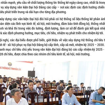
 nhấn mạnh, yêu cầu về chất lượng thông tin thống kê ngày càng cao, nhất là trong
 vụ xây dựng văn kiện Đại hội Đảng các cấp – nơi xác định các định hướng chiến 
iêu phát triển trung và dài hạn cho từng địa phương.
 xây dựng các văn kiện Đại hội đòi hỏi phải có hệ thống số liệu thống kê phản án
oàn diện các lĩnh vực kinh tế, xã hội, môi trường, đảm bảo tính đồng bộ, thống nhất
ánh và khả thi trong việc đo lường, định lượng, làm cơ sở để đánh giá kết quả nhi
à xác định phương hướng, mục tiêu, chỉ tiêu, nhiệm vụ phát triển cho nhiệm kỳ tới.
ội nghị, các đại biểu được phổ biến, giới thiệu về việc xây dựng Hệ thống chỉ tiêu
nh tế - xã hội phục vụ Đại hội Đảng bộ cấp tỉnh, cấp xã mới, nhiệm kỳ 2025 – 2030
danh mục chỉ tiêu chủ yếu trong văn kiện đại hội đảng bộ các cấp nhiệm kỳ 2025 -
8 chỉ tiêu, được chia theo các nhóm chỉ tiêu kinh tế, xã hội, môi trường.