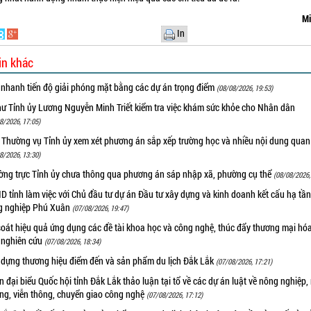
Mi
In
in khác
 nhanh tiến độ giải phóng mặt bằng các dự án trọng điểm
(08/08/2026, 19:53)
hư Tỉnh ủy Lương Nguyễn Minh Triết kiểm tra việc khám sức khỏe cho Nhân dân
8/2026, 17:05)
 Thường vụ Tỉnh ủy xem xét phương án sắp xếp trường học và nhiều nội dung quan
8/2026, 13:30)
ờng trực Tỉnh ủy chưa thông qua phương án sáp nhập xã, phường cụ thể
(08/08/2026,
 tỉnh làm việc với Chủ đầu tư dự án Đầu tư xây dựng và kinh doanh kết cấu hạ tầ
g nghiệp Phú Xuân
(07/08/2026, 19:47)
oát hiệu quả ứng dụng các đề tài khoa học và công nghệ, thúc đẩy thương mại hóa
 nghiên cứu
(07/08/2026, 18:34)
 dựng thương hiệu điểm đến và sản phẩm du lịch Đắk Lắk
(07/08/2026, 17:21)
 đại biểu Quốc hội tỉnh Đắk Lắk thảo luận tại tổ về các dự án luật về nông nghiệp,
ờng, viễn thông, chuyển giao công nghệ
(07/08/2026, 17:12)