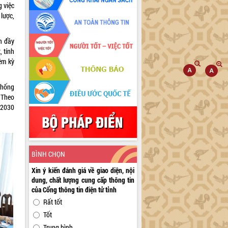
 việc
lược,
h đầy
, tính
ệm kỳ
 thống
. Theo
 2030
BÌNH CHỌN
Xin ý kiến đánh giá về giao diện, nội
dung, chất lượng cung cấp thông tin
của Cổng thông tin điện tử tỉnh
Rất tốt
Tốt
Trung bình