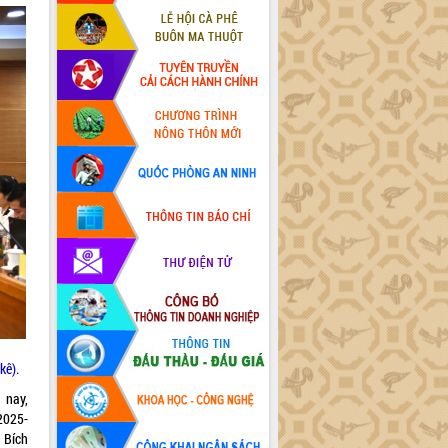
kê).
 nay,
2025-
 Bích