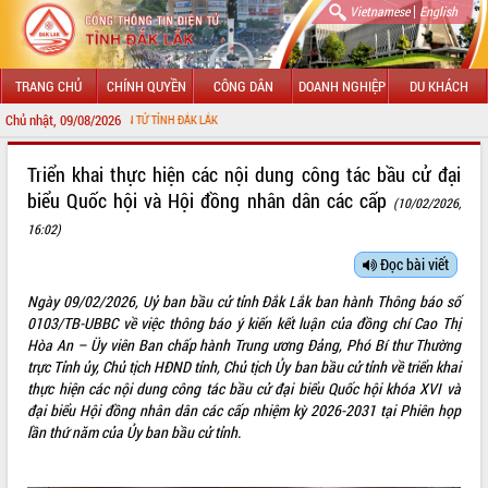
|
Vietnamese
English
TRANG CHỦ
CHÍNH QUYỀN
CÔNG DÂN
DOANH NGHIỆP
DU KHÁCH
Chủ nhật, 09/08/2026
THÔNG TIN ĐIỆN TỬ TỈNH ĐẮK LẮK
GIỚI THIỆU
Triển khai thực hiện các nội dung công tác bầu cử đại
biểu Quốc hội và Hội đồng nhân dân các cấp
(10/02/2026,
LÃNH ĐẠO UBND TỈNH
16:02)
TIN TỨC SỰ KIỆN
Đọc bài viết
SỞ, BAN, NGÀNH
Ngày 09/02/2026, Uỷ ban bầu cử tỉnh Đắk Lắk ban hành Thông báo số
0103/TB-UBBC về việc thông báo ý kiến kết luận của đồng chí Cao Thị
UBND CÁC XÃ, PHƯỜNG
Hòa An – Üy viên Ban chấp hành Trung ương Đảng, Phó Bí thư Thường
trực Tỉnh ủy, Chủ tịch HĐND tỉnh, Chủ tịch Ủy ban bầu cử tỉnh về triển khai
THÔNG TIN CHỈ ĐẠO ĐIỀU HÀNH
thực hiện các nội dung công tác bầu cử đại biểu Quốc hội khóa XVI và
đại biểu Hội đồng nhân dân các cấp nhiệm kỳ 2026-2031 tại Phiên họp
HỆ THỐNG VĂN BẢN
lần thứ năm của Ủy ban bầu cử tỉnh.
VĂN BẢN HĐND TỈNH