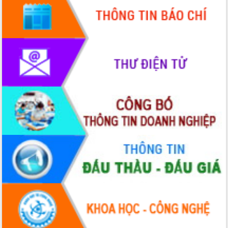
với Tập đoàn Bưu chính Viễn thông
Việt Nam
Thứ trưởng Bộ Y tế làm việc với tỉnh
Đắk Lắk về phát triển nhân lực y tế
cho trạm y tế cấp xã
Du lịch Đắk Lắk nâng tầm trải nghiệm
du khách thông qua Hệ thống cơ sở dữ
liệu và Bản đồ số
Tập huấn ứng dụng trí tuệ nhân tạo (AI)
trong thương mại điện tử năm 2026
Đoàn đại biểu Quốc hội tỉnh Đắk Lắk
trao đổi thông tin trước Kỳ họp thứ
nhất, Quốc hội khóa XVI
Quyết liệt cải cách hành chính, khơi
thông nguồn lực phát triển
Nâng cao hiệu lực, hiệu quả HĐND
tỉnh thông qua hiện đại hóa hành chính
Xã Ea Phê gắn cải cách hành chính với
chuyển đổi số
Phó Chủ tịch Thường trực UBND tỉnh