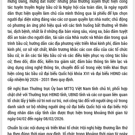
mừng Đảng, mừng đất nước” nhưng phải thường xuyên thực hiện công
Kỳ họp thứ Hai, Hội đồng nhân dân
tác tuyên truyền Ngày bầu cử là Ngày hội của toàn dân, là ngày người
tỉnh khóa XI quyết nghị nhiều nội dung
dân thực hiện quyền làm chủ của mình thông qua lá phiếu để lựa chọn
quan trọng
người đại diện xứng đáng vào các cơ quan quyền lực nhà nước; chủ động
có phương án ứng phó hiệu quả với các tình huống bất thường về thiên
Bí thư Tỉnh ủy Lương Nguyễn Minh
tai, dịch bệnh, nhất là ở những địa bàn vùng sâu, vùng xa, bảo đảm tuyệt
Triết thăm, tặng quà người có công với
đối an toàn cho người dân, tài sản của Nhà nước và Nhân dân trong quá
cách mạng
LIÊN KẾT WEB
trình bầu cử, hướng dẫn các địa phương việc triển khai kinh phí, đảm bảo
Rà soát, hoàn thiện hệ thống thiết chế
kinh phí, cơ sở vật chất, khẩn trương khắc các con dấu của các tổ chức
văn hóa, thể thao đáp ứng yêu cầu
bầu cử, in ấn các tài liệu bầu cử và các điều kiện phục vụ công tác bầu
phát triển mới
cử; theo dõi, đôn đốc, kiểm tra giám sát; đảm bảo thông tin liên lạc và
Thường trực HĐND tỉnh Đắk Lắk gặp
ứng dụng công nghệ thông tin, chuyển đổi số trong việc triển khai thực
THỐNG KÊ TRUY CẬP
mặt Đoàn chuyên gia y tế TP. Hồ Chí
hiện công tác bầu cử đại biểu Quốc hội khóa XVI và đại biểu HĐND các
Minh
Hôm nay:
19499
cấp nhiệm kỳ 2026 - 2031 theo quy định.
Lễ truy điệu và an táng hài cốt liệt sĩ
Tất cả:
66105167
Đề nghị Ban Thường trực Ủy ban MTTQ Việt Nam tỉnh chủ trì, phối hợp
tại Nghĩa trang Liệt sĩ xã Sơn Hòa
chặt chẽ với Thường trực HĐND tỉnh, UBND tỉnh và các cơ quan liên quan
Bàn giải pháp tháo gỡ khó khăn trong
tổ chức lấy ý kiến cử tri nơi cư trú, nơi công tác đối với người ứng cử trong
xuất khẩu sầu riêng và triển khai quy
danh sách sơ bộ những người ứng cử đại biểu Quốc hội và đại biểu Hội
định EUDR
đồng nhân dân cấp tỉnh cần được thực hiện trong khoảng thời gian từ
Thứ trưởng Bộ Nông nghiệp và Môi
ngày 04/02 đến ngày 08/02/2026.
trường Nguyễn Hoàng Hiệp khảo sát
Chuẩn bị các nội dung và triển khai tổ chức Hội nghị hiệp thương lần thứ
vùng trồng và doanh nghiệp đóng gói
ba theo đúng thời gian quy định, tổ chức trong khoảng thời gian từ ngày