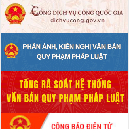
UBND tỉnh họp báo định kỳ tháng 4
năm 2026
Hội thảo khoa học “Giải pháp thúc đẩy
phát triển nền kinh tế xanh tại tỉnh
Đắk Lắk”
Tăng cường giám sát, đôn đốc thực
hiện nhiệm vụ quản lý tài sản công
hàng tuần
Tháo gỡ những vướng mắc, đẩy mạnh
công tác cải cách thủ tục hành chính
tại Trung tâm Phục vụ hành chính
công tỉnh
Đắk Lắk: Tôn vinh 46 giải pháp tại Hội
thi Sáng tạo Kỹ thuật 2024 - 2025
Đắk Lắk rà soát, điều chỉnh Đề án 190
về phát triển nuôi trồng thủy sản
Phó Chủ tịch UBND tỉnh Đắk Lắk
Trương Công Thái kiểm tra thực địa
Dự án cao tốc Khánh Hòa - Buôn Ma
Thuột