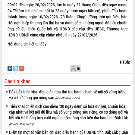
sầu riêng tại Đắk Lắk
09/02 đến ngày 20/02/2026, tức từ ngày 22 tháng Chạp đến ngày mùng
Trình diễn nghệ thuật chế biến các
04 Tết âm lịch (chậm nhất là 23 ngày trước ngày bầu cử), phấn đấu hoàn
món ăn từ sầu riêng
thành trong ngày 10/02/2026 (23 tháng Chạp); đồng thời gửi Biên bản
Đắk Lắk công bố Quy hoạch và xúc
Hội nghị hiệp thương lần thứ ba và danh sách những người đủ tiêu chuẩn
tiến đầu tư tỉnh
ứng cử đại biểu Quốc hội và HĐND các cấp đến UBBC, Thường trực
HĐND, UBND cùng cấp chậm nhất là ngày 22/02/2026.
Ngành cá ngừ Đắk Lắk chủ động thích
ứng để giữ vững thị trường xuất khẩu
Nội dung chi tiết
tại đây
Diễn đàn Kinh tế tư nhân Việt Nam đột
phá cơ chế - Hợp tác công tư
HTBắc
Đề án 06 tạo bước ngoặt đột phá trong
In
cải cách hành chính tỉnh Đắk Lắk
Kết nối tour, đẩy mạnh chuyển đổi số
Các tin khác
để phát triển du lịch Đắk Lắk
Khởi động Dự án Đầu tư xây dựng hạ
Đắk Lắk triển khai đơn giản hóa thủ tục hành chính về mã số vùng trồng
tầng kỹ thuật Cụm công nghiệp Tân
và cơ sở đóng gói nông sản
(06/08/2026, 10:49)
Tiến
Triển khai chiến dịch cao điểm “30 ngày đêm” số hóa dữ liệu, chuẩn hóa,
Gặp mặt các cơ quan báo chí nhân Kỷ
cập nhật và kết nối dữ liệu mã số vùng trồng sầu riêng, cơ sở đóng gói và
niệm 101 năm Ngày Báo chí Cách
kết nối Hệ thống truy xuất nguồn gốc nông sản trên địa bàn tỉnh Đắk Lắk
mạng Việt Nam
(06/08/2026, 10:09)
Đắk Lắk sơ kết 4 năm triển khai thực
Điểm tin một số văn bản chỉ đạo điều hành của UBND tỉnh Đắk Lắk (Tuần