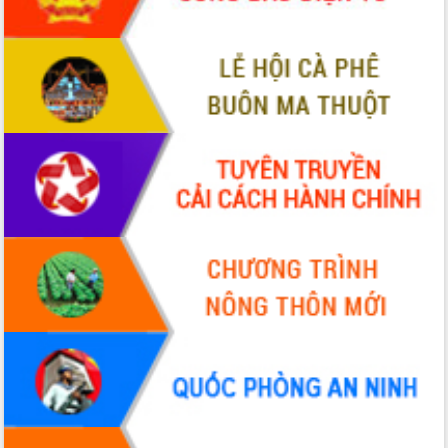
Định vị cà phê Việt Nam như một “di
sản sống” trong dòng chảy toàn cầu
Xây dựng nông thôn mới: Nâng cao đời
sống người dân từ những mô hình thiết
thực
Quyết liệt tháo gỡ vướng mắc, đẩy
nhanh tiến độ các dự án trọng điểm
trong Khu kinh tế Nam Phú Yên
Hòn Yến phát triển du lịch gắn với bảo
tồn biển
Lấy ý kiến điều chỉnh Quy hoạch tỉnh
Đắk Lắk thời kỳ 2021-2030, tầm nhìn
đến năm 2050
Phát động chiến dịch 30 ngày đêm
giải phóng mặt bằng Tuyến đường bộ
ven biển
Đắk Lắk nỗ lực thúc đẩy tăng trưởng
kinh tế từ 10% trở lên trong Quý
II/2026
Đắk Lắk ký kết thỏa thuận hợp tác về
chuyển đổi số giai đoạn 2026 – 2030