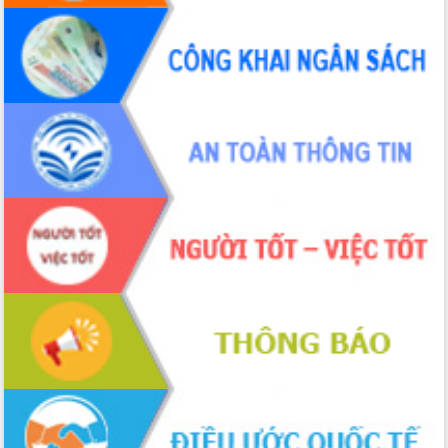
Hồ Thị Nguyên Thảo làm việc tại Trung
tâm Phục vụ hành chính công xã Ea
Phê
Xây dựng nền hành chính số đồng
hành cùng nông dân dân, doanh nghiệp
Giai đoạn 2026-2030, Đắk Lắk phấn
đấu có 77% xã đạt chuẩn nông thôn
mới
Chuyển đổi số 'mở đường' cho nông
nghiệp Đắk Lắk tăng trưởng bứt phá
Triển khai đồng bộ đo đạc, lập hồ sơ
địa chính, hoàn thiện cơ sở dữ liệu đất
đai
Ứng dụng sinh trắc học - Bước tiến
trong hành trình chuyển đổi số tại Đắk
Lắk
Đắk Lắk nâng cao hiệu quả công tác
Đảng từ Sổ tay đảng viên điện tử
Đắk Lắk đẩy mạnh nuôi biển công
nghệ, hướng tới phát triển thủy sản
bền vững