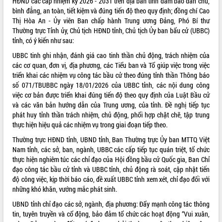
HĐND các cấp nhiệm kỳ 2026 - 2031 trên địa bàn tỉnh đảm bảo dân chủ,
bình đẳng, an toàn, tiết kiệm và đúng tiến độ theo quy định; đồng chí Cao
VIDEO
Thị Hòa An - Ủy viên Ban chấp hành Trung ương Đảng, Phó Bí thư
Thường trực Tỉnh ủy, Chủ tịch HĐND tỉnh, Chủ tịch Ủy ban bẩu cử (UBBC)
tỉnh, có ý kiến như sau:
UBBC tinh ghi nhận, đánh giá cao tinh thần chủ động, trách nhiệm của
các cơ quan, đơn vị, địa phương, các Tiểu ban và Tổ giúp việc trong việc
triển khai các nhiệm vụ công tác bầu cử theo đúng tỉnh thần Thông báo
số 071/TBUBBC ngày 18/01/2026 của UBBC tỉnh, các nội dung công
việc cơ bản được triển khai đúng tiến độ theo quy định của Luật Bầu cử
và các văn bản hướng dẫn của Trung ương, của tỉnh. Đề nghị tiếp tục
Trailer Lễ hội Sầu riêng Đắk Lắk năm
phát huy tỉnh thần trách nhiệm, chủ động, phổi hợp chặt chẽ, tập trung
2026
thực hiện hiệu quả các nhiệm vụ trong giai đoạn tiếp theo.
Khám bệnh, cấp phát thuốc miễn phí
Thường trực HĐND tỉnh, UBND tỉnh, Ban Thường trực Ủy ban MTTQ Việt
và tặng quà người dân xã Cư Pui
Nam tỉnh, các sở, ban, ngành, UBBC các cấp tiếp tục quán triệt, tổ chức
Hội nghị UBND tỉnh Đắk Lắk thường kỳ
thực hiện nghiêm túc các chỉ đạo của Hội đồng bầu cử Quốc gia, Ban Chỉ
tháng 7/2026
đạo công tác bầu cử tỉnh và UBBC tỉnh, chủ động rà soát, cập nhật tiến
Lễ truy tặng danh hiệu “Bà Mẹ Việt
độ công việc, kịp thời báo cáo, đề xuất UBBC tỉnh xem xét, chỉ đạo đối với
ALBUM ẢNH
Nam Anh hùng” và trao Huân chương
những khó khăn, vướng mắc phát sinh.
Lao động
UBND tỉnh chỉ đạo các sở, ngành, địa phương: Đẩy mạnh công tác thông
UBND tỉnh Đắk Lắk triển khai nhiệm
tin, tuyên truyền và cổ động, bảo đảm tổ chức các hoạt động “Vui xuân,
vụ 6 tháng cuối năm 2026