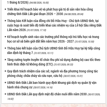
hiện Đề án 06 của Chính phủ
1 tháng 8/2026)
(04/08/2026, 16:05)
Họp báo thông tin về Hội nghị Công bố
Triển khai Kế hoạch bảo vệ và phát huy giá trị di sản văn hóa cồng
Quy hoạch và Xúc tiến đầu tư tỉnh Đắk
chiêng tỉnh Đắk Lắk giai đoạn 2026 – 2030
(04/08/2026, 09:04)
Lắk
Thông báo Kết luận của đồng chí Đỗ Hữu Huy - Chủ tịch UBND tỉnh, tại
Khơi thông điểm nghẽn, đẩy nhanh
cuộc họp rà soát tiến độ triển khai các nhiệm vụ của Lễ hội Sầu riêng Đắk
giải ngân vốn khắc phục thiên tai
Lắk năm 2026
(31/07/2026, 17:10)
HĐND tỉnh thông qua điều chỉnh Quy
Kế hoạch tuyển sinh vào các trường phổ thông nội trú tiểu học và trung
hoạch tỉnh thời kỳ 2021-2030
học cơ sở xã biên giới đất liền năm học 2026 - 2027
(31/07/2026, 15:50)
Hội thảo góp ý hồ sơ điều chỉnh quy
Thông báo kết luận của Chủ tịch UBND tỉnh Đỗ Hữu Huy tại kỳ tiếp công
hoạch tỉnh Đắk Lắk thời kỳ 2021-2030,
dân định kỳ tháng 7
tầm nhìn đến năm 2050
(31/07/2026, 15:11)
Nâng cao hiệu quả hoạt động của các
Tăng cường tuyên truyền tổ chức thu phí sử dụng đường bộ cao tốc theo
doanh nghiệp nhà nước
hình thức điện tử không dừng (ETC)
(31/07/2026, 09:33)
Hội nghị triển khai kết nối mạng
Quy định trách nhiệm của các sở, ngành và địa phương trong công tác
truyền số liệu chuyên dùng phục vụ cơ
phòng cháy, chữa cháy và cứu nạn, cứu hộ
(30/07/2026, 15:01)
quan Đảng, Nhà nước
UBND tỉnh Đắk Lắk ban hành quy định khung giá dịch vụ quản lý vận
Lễ phát động chuỗi hoạt động chung
hành nhà chung cư
(30/07/2026, 14:16)
tay làm sạch môi trường
UBND tỉnh Đắk Lắk quy định mật độ chăn nuôi đến năm 2030
(30/07/2026,
Xã Ea Kar bước chuyển mình trong
14:02)
công tác cải cách hành chính mô hình
mới