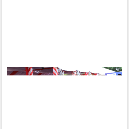
Tập huấn ứng dụng trí tuệ nhân tạo (AI)
trong thương mại điện tử năm 2026
Đoàn đại biểu Quốc hội tỉnh Đắk Lắk
trao đổi thông tin trước Kỳ họp thứ
nhất, Quốc hội khóa XVI
Quyết liệt cải cách hành chính, khơi
thông nguồn lực phát triển
Nâng cao hiệu lực, hiệu quả HĐND
tỉnh thông qua hiện đại hóa hành chính
Xã Ea Phê gắn cải cách hành chính với
chuyển đổi số
Phó Chủ tịch Thường trực UBND tỉnh
Hồ Thị Nguyên Thảo làm việc tại Trung
tâm Phục vụ hành chính công xã Ea
Phê
Xây dựng nền hành chính số đồng
hành cùng nông dân dân, doanh nghiệp
Giai đoạn 2026-2030, Đắk Lắk phấn
đấu có 77% xã đạt chuẩn nông thôn
mới