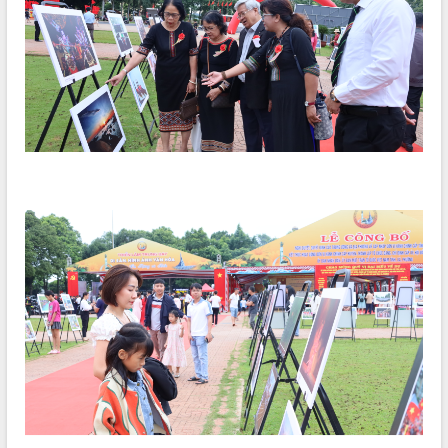
phá cơ chế - Hợp tác công tư
Đề án 06 tạo bước ngoặt đột phá trong
cải cách hành chính tỉnh Đắk Lắk
Kết nối tour, đẩy mạnh chuyển đổi số
để phát triển du lịch Đắk Lắk
Khởi động Dự án Đầu tư xây dựng hạ
tầng kỹ thuật Cụm công nghiệp Tân
Tiến
Gặp mặt các cơ quan báo chí nhân Kỷ
niệm 101 năm Ngày Báo chí Cách
mạng Việt Nam
Đắk Lắk sơ kết 4 năm triển khai thực
hiện Đề án 06 của Chính phủ
Họp báo thông tin về Hội nghị Công bố
Quy hoạch và Xúc tiến đầu tư tỉnh Đắk
Lắk
Khơi thông điểm nghẽn, đẩy nhanh
giải ngân vốn khắc phục thiên tai
HĐND tỉnh thông qua điều chỉnh Quy
hoạch tỉnh thời kỳ 2021-2030