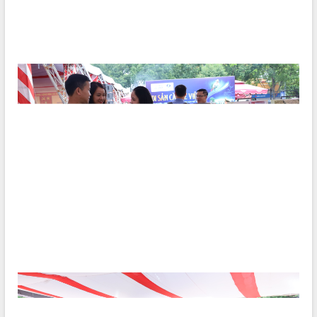
Hòn Yến phát triển du lịch gắn với bảo
tồn biển
Lấy ý kiến điều chỉnh Quy hoạch tỉnh
Đắk Lắk thời kỳ 2021-2030, tầm nhìn
đến năm 2050
Phát động chiến dịch 30 ngày đêm
giải phóng mặt bằng Tuyến đường bộ
ven biển
Đắk Lắk nỗ lực thúc đẩy tăng trưởng
kinh tế từ 10% trở lên trong Quý
II/2026
Đắk Lắk ký kết thỏa thuận hợp tác về
chuyển đổi số giai đoạn 2026 – 2030
với Tập đoàn Bưu chính Viễn thông
Việt Nam
Thứ trưởng Bộ Y tế làm việc với tỉnh
Đắk Lắk về phát triển nhân lực y tế
cho trạm y tế cấp xã
Du lịch Đắk Lắk nâng tầm trải nghiệm
du khách thông qua Hệ thống cơ sở dữ
liệu và Bản đồ số