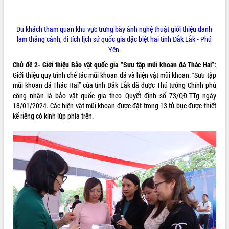
Hội thảo góp ý hồ sơ điều chỉnh quy
hoạch tỉnh Đắk Lắk thời kỳ 2021-2030,
tầm nhìn đến năm 2050
Du khách tham quan khu vực trưng bày ảnh nghệ thuật giới thiệu danh
Nâng cao hiệu quả hoạt động của các
lam thắng cảnh, di tích lịch sử quốc gia đặc biệt hai tỉnh Đắk Lắk - Phú
doanh nghiệp nhà nước
Yên.
Hội nghị triển khai kết nối mạng
Chủ đề 2- Giới thiệu Bảo vật quốc gia “Sưu tập mũi khoan đá Thác Hai”:
truyền số liệu chuyên dùng phục vụ cơ
Giới thiệu quy trình chế tác mũi khoan đá và hiện vật mũi khoan. “Sưu tập
quan Đảng, Nhà nước
mũi khoan đá Thác Hai” của tỉnh Đắk Lắk đã được Thủ tướng Chính phủ
Lễ phát động chuỗi hoạt động chung
công nhận là bảo vật quốc gia theo Quyết định số 73/QĐ-TTg ngày
tay làm sạch môi trường
18/01/2024. Các hiện vật mũi khoan được đặt trong 13 tủ bục được thiết
kế riêng có kính lúp phía trên.
Xã Ea Kar bước chuyển mình trong
công tác cải cách hành chính mô hình
mới
UBND tỉnh họp báo định kỳ tháng 4
năm 2026
Hội thảo khoa học “Giải pháp thúc đẩy
phát triển nền kinh tế xanh tại tỉnh
Đắk Lắk”
Tăng cường giám sát, đôn đốc thực
hiện nhiệm vụ quản lý tài sản công
hàng tuần