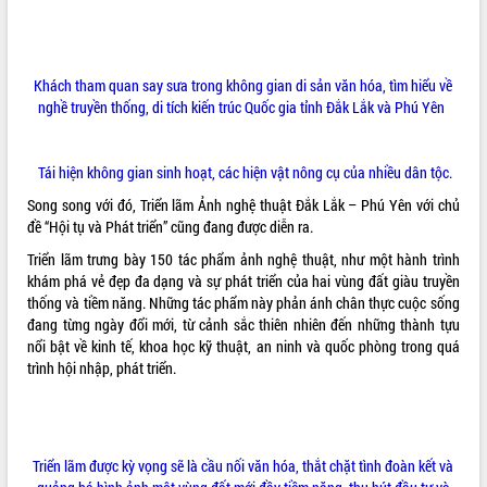
Chuyển đổi số 'mở đường' cho nông
nghiệp Đắk Lắk tăng trưởng bứt phá
Triển khai đồng bộ đo đạc, lập hồ sơ
địa chính, hoàn thiện cơ sở dữ liệu đất
Khách tham quan say sưa trong không gian di sản văn hóa, tìm hiểu về
đai
nghề truyền thống, di tích kiến trúc Quốc gia tỉnh Đắk Lắk và Phú Yên
Ứng dụng sinh trắc học - Bước tiến
trong hành trình chuyển đổi số tại Đắk
Lắk
Tái hiện không gian sinh hoạt, các hiện vật nông cụ của nhiều dân tộc.
Đắk Lắk nâng cao hiệu quả công tác
Song song với đó, Triển lãm Ảnh nghệ thuật Đắk Lắk – Phú Yên với chủ
Đảng từ Sổ tay đảng viên điện tử
đề “Hội tụ và Phát triển” cũng đang được diễn ra.
Đắk Lắk đẩy mạnh nuôi biển công
Triển lãm trưng bày 150 tác phẩm ảnh nghệ thuật, như một hành trình
nghệ, hướng tới phát triển thủy sản
khám phá vẻ đẹp đa dạng và sự phát triển của hai vùng đất giàu truyền
bền vững
thống và tiềm năng. Những tác phẩm này phản ánh chân thực cuộc sống
Tập huấn nâng cao năng lực triển khai
đang từng ngày đổi mới, từ cảnh sắc thiên nhiên đến những thành tựu
chuyển đổi số cho cán bộ, công chức
nổi bật về kinh tế, khoa học kỹ thuật, an ninh và quốc phòng trong quá
cấp xã
trình hội nhập, phát triển.
Đắk Lắk phát động hưởng ứng Ngày
Quyền của người tiêu dùng Việt Nam
2026
Đẩy mạnh cải cách hành chính, quyết
Triển lãm được kỳ vọng sẽ là cầu nối văn hóa, thắt chặt tình đoàn kết và
tâm đạt được mục tiêu tăng trưởng