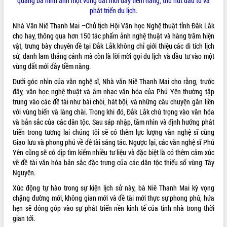
quảng bá hình ảnh một vùng đất mới đầy tiềm năng, thu hút đầu tư và
hai con số trong năm 2026
phát triển du lịch.
Tổ chức trang trọng Lễ hội Đền thờ
Nhà Văn Niê Thanh Mai –Chủ tịch Hội Văn học Nghệ thuật tỉnh Đắk Lắk
Lương Văn Chánh năm 2026
cho hay, thông qua hơn 150 tác phẩm ảnh nghệ thuật và hàng trăm hiện
Phó Bí thư Tỉnh ủy Đắk Lắk Đỗ Hữu
vật, trưng bày chuyên đề tại Đắk Lắk không chỉ giới thiệu các di tích lịch
Huy giữ chức Bí thư Đảng ủy Ủy Ban
sử, danh lam thắng cảnh mà còn là lời mời gọi du lịch và đầu tư vào một
Nhân dân tỉnh
vùng đất mới đầy tiềm năng.
Bệnh án điện tử thúc đẩy chuyển đổi
Dưới góc nhìn của văn nghệ sĩ, Nhà văn Niê Thanh Mai cho rằng, trước
số y tế tại Đắk Lắk
đây, văn học nghệ thuật và âm nhạc văn hóa của Phú Yên thường tập
Chuyển đổi số thư viện: Mở rộng
trung vào các đề tài như bài chòi, hát bội, và những câu chuyện gắn liền
không gian tri thức trong thời đại số
với vùng biển và làng chài. Trong khi đó, Đắk Lắk chú trọng vào văn hóa
Đánh giá, rút kinh nghiệm công tác tổ
và bản sắc của các dân tộc. Sau sáp nhập, tầm nhìn và định hướng phát
chức diễn tập trước ngày bầu cử
triển trong tương lai chúng tôi sẽ có thêm lực lượng văn nghệ sĩ cùng
Giao lưu và phong phú về đề tài sáng tác. Ngược lại, các văn nghệ sĩ Phú
Chương trình “Gặp gỡ hữu nghị –
Yên cũng sẽ có dịp tìm kiếm nhiều tư liệu và đặc biệt là có thêm cảm xúc
Friendship Meeting New Year 2026”
về đề tài văn hóa bản sắc đặc trưng của các dân tộc thiểu số vùng Tây
Bầu cử Quốc hội và HĐND: Cử tri Đắk
Nguyên.
Lắk gửi gắm niềm tin, kỳ vọng vào lá
phiếu
Xúc động tự hào trong sự kiện lịch sử này, bà Niê Thanh Mai kỳ vọng
chặng đường mới, không gian mới và đề tài mới thực sự phong phú
, hứa
Đắk Lắk sẵn sàng các điều kiện cho
hẹn sẽ
đóng góp vào sự phát triển nền kinh tế của tỉnh nhà
trong thời
Ngày hội bầu cử đại biểu Quốc hội
gian tới.
khóa XVI và HĐND các cấp nhiệm kỳ