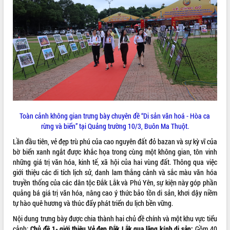
VIDEO
Loading the player...
Khám bệnh, cấp phát thuốc miễn phí
và tặng quà người dân xã Cư Pui
Hội nghị UBND tỉnh Đắk Lắk thường kỳ
tháng 7/2026
Lễ truy tặng danh hiệu “Bà Mẹ Việt
Nam Anh hùng” và trao Huân chương
Toàn cảnh không gian trưng bày chuyên đề “Di sản văn hoá - Hòa ca
Lao động
rừng và biển” tại Quảng trường 10/3, Buôn Ma Thuột.
ALBUM ẢNH
UBND tỉnh Đắk Lắk triển khai nhiệm
vụ 6 tháng cuối năm 2026
Lần đầu tiên, vẻ đẹp trù phú của cao nguyên đất đỏ bazan và sự kỳ vĩ của
bờ biển xanh ngắt được khắc họa trong cùng một không gian, tôn vinh
Kỳ họp thứ Hai, Hội đồng nhân dân
những giá trị văn hóa, kinh tế, xã hội của hai vùng đất. Thông qua việc
tỉnh khóa XI quyết nghị nhiều nội dung
giới thiệu các di tích lịch sử, danh lam thắng cảnh và sắc màu văn hóa
quan trọng
truyền thống của các dân tộc Đắk Lắk và Phú Yên, sự kiện này góp phần
Bí thư Tỉnh ủy Lương Nguyễn Minh
quảng bá giá trị văn hóa, nâng cao ý thức bảo tồn di sản, khơi dậy niềm
Triết thăm, tặng quà người có công với
tự hào quê hương và thúc đẩy phát triển du lịch bền vững.
cách mạng
Nội dung trưng bày được chia thành hai chủ đề chính và một khu vực tiểu
Rà soát, hoàn thiện hệ thống thiết chế
cảnh:
Chủ đề 1- giới thiệu Vẻ đẹp Đắk Lắk qua lăng kính di sản:
Gồm 40
văn hóa, thể thao đáp ứng yêu cầu
LIÊN KẾT WEB