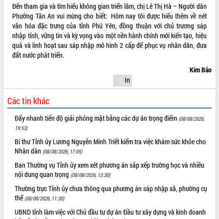
2026-2031
Đến tham gia và tìm hiểu không gian triển lãm, chị Lê Thị Hà – Người dân
Đảm bảo cuộc bầu cử đại biểu Quốc
Phường Tân An vui mừng cho biết: Hôm nay tôi được hiểu thêm về nét
hội và đại biểu HĐND các cấp diễn ra
văn hóa đặc trưng của tỉnh Phú Yên, đồng thuận với chủ trương sáp
an toàn, hiệu quả, đúng quy định
nhập tỉnh, vững tin và kỳ vọng vào một nền hành chính mới kiến tạo, hiệu
quả và linh hoạt sau sáp nhập mô hình 2 cấp để phục vụ nhân dân, đưa
Thủ tướng Chính phủ Phạm Minh Chính
đất nước phát triển.
kiểm tra, chỉ đạo hoàn thành các dự
án cao tốc và thăm khu tái định cư tại
Kim Bảo
Đắk Lắk
In
Sôi nổi Hội đua ngựa truyền thống Gò
Thì Thùng mừng Xuân Bính Ngọ 2026
Các tin khác
Lãnh đạo tỉnh dâng hương tưởng niệm
Đẩy nhanh tiến độ giải phóng mặt bằng các dự án trọng điểm
(08/08/2026,
tại Đập Đồng Cam đầu Xuân Bính Ngọ
19:53)
Ngành nông nghiệp phấn đấu tăng
Bí thư Tỉnh ủy Lương Nguyễn Minh Triết kiểm tra việc khám sức khỏe cho
trưởng đạt 5,86% trong năm 2026
Nhân dân
(08/08/2026, 17:05)
UBND tỉnh Đắk Lắk triển khai công tác
quốc phòng, quân sự địa phương năm
Ban Thường vụ Tỉnh ủy xem xét phương án sắp xếp trường học và nhiều
2026
nội dung quan trọng
(08/08/2026, 13:30)
Đắk Lắk tập trung toàn lực khắc phục
Thường trực Tỉnh ủy chưa thông qua phương án sáp nhập xã, phường cụ
tồn tại IUU, sẵn sàng làm việc với
thể
(08/08/2026, 11:30)
Đoàn thanh tra EC
UBND tỉnh làm việc với Chủ đầu tư dự án Đầu tư xây dựng và kinh doanh
Chủ tịch UBND tỉnh Tạ Anh Tuấn thăm,