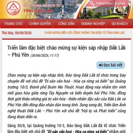
|
Vietnamese
English
TRANG CHỦ
CHÍNH QUYỀN
CÔNG DÂN
DOANH NGHIỆP
DU KHÁCH
Thứ bảy, 08/08/2026
CHÀO MỪNG ĐẾN VỚI CỔNG THÔNG TIN ĐIỆN TỬ TỈNH ĐẮK LẮK
GIỚI THIỆU
Triển lãm đặc biệt chào mừng sự kiện sáp nhập Đắk Lắk
– Phú Yên
(30/06/2025, 11:17)
LÃNH ĐẠO UBND TỈNH
Đọc bài viết
TIN TỨC SỰ KIỆN
Chào mừng sự kiện sáp nhập tỉnh, Bảo tàng Đắk Lắk tổ chức trưng bày
SỞ, BAN, NGÀNH
chuyên đề với chủ đề “Di sản văn hoá - Hòa ca rừng và biển” tại Quảng
trường 10/3, thành phố Buôn Ma Thuột. Hoạt động này nhằm tôn vinh
UBND CÁC XÃ, PHƯỜNG
mối giao hòa giữa rừng Tây Nguyên và biển duyên hải Phú Yên, đồng
thời giới thiệu những giá trị văn hóa - thiên nhiên đặc sắc của Đắk Lắk và
Phú Yên đến đông đảo nhân dân trong tỉnh. Song song đó, Triển lãm Ảnh
THÔNG TIN CHỈ ĐẠO ĐIỀU HÀNH
nghệ thuật Đắk Lắk – Phú Yên với chủ đề “Hội tụ và Phát triển” cũng
đang được diễn ra.
HỆ THỐNG VĂN BẢN
Sáng 30/6, tại Quảng trường 10-3, Bảo tàng Đắk Lắk đã tổ chức Triển
VĂN BẢN HĐND TỈNH
lãm đặc biệt với chủ đề
“Di sản văn hoá - Hòa ca rừng và biển”
nhằm giới