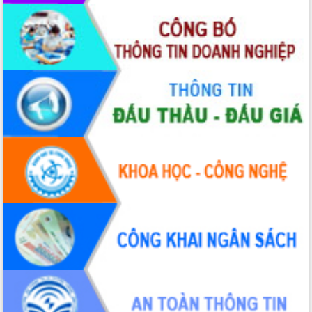
Huy giữ chức Bí thư Đảng ủy Ủy Ban
Nhân dân tỉnh
Bệnh án điện tử thúc đẩy chuyển đổi
số y tế tại Đắk Lắk
Chuyển đổi số thư viện: Mở rộng
không gian tri thức trong thời đại số
Đánh giá, rút kinh nghiệm công tác tổ
chức diễn tập trước ngày bầu cử
Chương trình “Gặp gỡ hữu nghị –
Friendship Meeting New Year 2026”
Bầu cử Quốc hội và HĐND: Cử tri Đắk
Lắk gửi gắm niềm tin, kỳ vọng vào lá
phiếu
Đắk Lắk sẵn sàng các điều kiện cho
Ngày hội bầu cử đại biểu Quốc hội
khóa XVI và HĐND các cấp nhiệm kỳ
2026-2031
Đảm bảo cuộc bầu cử đại biểu Quốc
hội và đại biểu HĐND các cấp diễn ra
an toàn, hiệu quả, đúng quy định