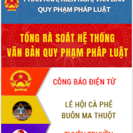
nhất, Quốc hội khóa XVI
Quyết liệt cải cách hành chính, khơi
thông nguồn lực phát triển
Nâng cao hiệu lực, hiệu quả HĐND
tỉnh thông qua hiện đại hóa hành chính
Xã Ea Phê gắn cải cách hành chính với
chuyển đổi số
Phó Chủ tịch Thường trực UBND tỉnh
Hồ Thị Nguyên Thảo làm việc tại Trung
tâm Phục vụ hành chính công xã Ea
Phê
Xây dựng nền hành chính số đồng
hành cùng nông dân dân, doanh nghiệp
Giai đoạn 2026-2030, Đắk Lắk phấn
đấu có 77% xã đạt chuẩn nông thôn
mới
Chuyển đổi số 'mở đường' cho nông
nghiệp Đắk Lắk tăng trưởng bứt phá
Triển khai đồng bộ đo đạc, lập hồ sơ
địa chính, hoàn thiện cơ sở dữ liệu đất
đai