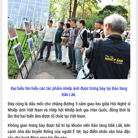
VIDEO
Loading the player...
Lễ truy tặng danh hiệu “Bà Mẹ Việt
Nam Anh hùng” và trao Huân chương
Lao động
UBND tỉnh Đắk Lắk triển khai nhiệm
vụ 6 tháng cuối năm 2026
Kỳ họp thứ Hai, Hội đồng nhân dân
tỉnh khóa XI quyết nghị nhiều nội dung
quan trọng
ALBUM ẢNH
Bí thư Tỉnh ủy Lương Nguyễn Minh
Đại biểu tìm hiểu các tác phẩm nhiếp ảnh được trưng bày tại Bảo tàng
Triết thăm, tặng quà người có công với
Đắk Lắk.
cách mạng
Đây cũng là dấu mốc cho chặng đường 5 năm giao lưu giữa Hội Nghệ sĩ
Rà soát, hoàn thiện hệ thống thiết chế
Nhiếp ảnh Việt Nam và Hiệp hội Nhiếp ảnh gia Hàn Quốc, đồng thời là
văn hóa, thể thao đáp ứng yêu cầu
lần thứ hai triển lãm được tổ chức tại Việt Nam.
phát triển mới
Thường trực HĐND tỉnh Đắk Lắk gặp
Không gian trưng bày được bố trí tại khuôn viên Bảo tàng Đắk Lắk, bên
mặt Đoàn chuyên gia y tế TP. Hồ Chí
cạnh nhà dài truyền thống của người Ê Đê, tạo điểm nhấn văn hóa đặc
Minh
sắc cho hoạt động giao lưu lần này.
LIÊN KẾT WEB