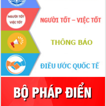
Thủ tướng Chính phủ Phạm Minh Chính
kiểm tra, chỉ đạo hoàn thành các dự
án cao tốc và thăm khu tái định cư tại
Đắk Lắk
Sôi nổi Hội đua ngựa truyền thống Gò
Thì Thùng mừng Xuân Bính Ngọ 2026
Lãnh đạo tỉnh dâng hương tưởng niệm
tại Đập Đồng Cam đầu Xuân Bính Ngọ
Ngành nông nghiệp phấn đấu tăng
trưởng đạt 5,86% trong năm 2026
UBND tỉnh Đắk Lắk triển khai công tác
quốc phòng, quân sự địa phương năm
2026
Đắk Lắk tập trung toàn lực khắc phục
tồn tại IUU, sẵn sàng làm việc với
Đoàn thanh tra EC
Chủ tịch UBND tỉnh Tạ Anh Tuấn thăm,
chúc mừng các bệnh viện nhân Ngày
Thầy thuốc Việt Nam
Rộn ràng lễ hội truyền thống Sông
nước Đà Nông lần thứ I năm 2026