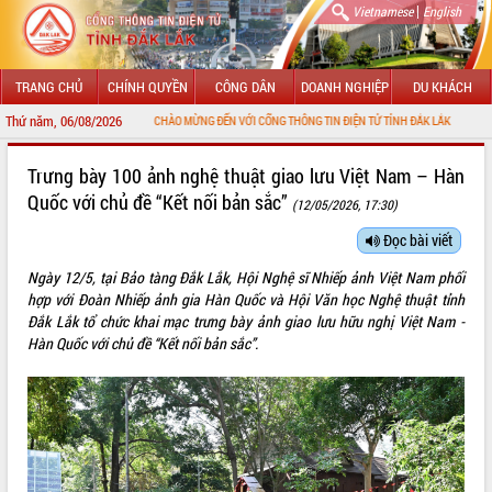
|
Vietnamese
English
TRANG CHỦ
CHÍNH QUYỀN
CÔNG DÂN
DOANH NGHIỆP
DU KHÁCH
Thứ năm, 06/08/2026
CHÀO MỪNG ĐẾN VỚI CỔNG THÔNG TIN ĐIỆN TỬ TỈNH ĐẮK LẮK
GIỚI THIỆU
Trưng bày 100 ảnh nghệ thuật giao lưu Việt Nam – Hàn
Quốc với chủ đề “Kết nối bản sắc”
(12/05/2026, 17:30)
LÃNH ĐẠO UBND TỈNH
Đọc bài viết
TIN TỨC SỰ KIỆN
Ngày 12/5, tại Bảo tàng Đắk Lắk, Hội Nghệ sĩ Nhiếp ảnh Việt Nam phối
SỞ, BAN, NGÀNH
hợp với Đoàn Nhiếp ảnh gia Hàn Quốc và Hội Văn học Nghệ thuật tỉnh
Đắk Lắk tổ chức khai mạc trưng bày ảnh giao lưu hữu nghị Việt Nam -
UBND CÁC XÃ, PHƯỜNG
Hàn Quốc với chủ đề “Kết nối bản sắc”.
THÔNG TIN CHỈ ĐẠO ĐIỀU HÀNH
HỆ THỐNG VĂN BẢN
VĂN BẢN HĐND TỈNH