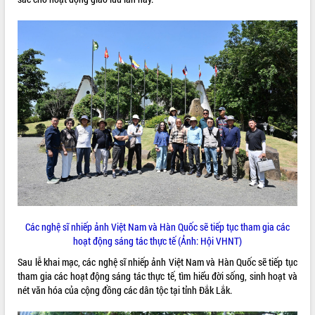
Lễ truy điệu và an táng hài cốt liệt sĩ
tại Nghĩa trang Liệt sĩ xã Sơn Hòa
Bàn giải pháp tháo gỡ khó khăn trong
xuất khẩu sầu riêng và triển khai quy
THỐNG KÊ TRUY CẬP
định EUDR
Thứ trưởng Bộ Nông nghiệp và Môi
Hôm nay:
32335
trường Nguyễn Hoàng Hiệp khảo sát
Tất cả:
66008477
vùng trồng và doanh nghiệp đóng gói
sầu riêng tại Đắk Lắk
Trình diễn nghệ thuật chế biến các
món ăn từ sầu riêng
Đắk Lắk công bố Quy hoạch và xúc
tiến đầu tư tỉnh
Ngành cá ngừ Đắk Lắk chủ động thích
Các nghệ sĩ nhiếp ảnh Việt Nam và Hàn Quốc sẽ tiếp tục tham gia các
ứng để giữ vững thị trường xuất khẩu
hoạt động sáng tác thực tế (Ảnh: Hội VHNT)
Diễn đàn Kinh tế tư nhân Việt Nam đột
phá cơ chế - Hợp tác công tư
Sau lễ khai mạc, các nghệ sĩ nhiếp ảnh Việt Nam và Hàn Quốc sẽ tiếp tục
tham gia các hoạt động sáng tác thực tế, tìm hiểu đời sống, sinh hoạt và
Đề án 06 tạo bước ngoặt đột phá trong
nét văn hóa của cộng đồng các dân tộc tại tỉnh Đắk Lắk.
cải cách hành chính tỉnh Đắk Lắk
Kết nối tour, đẩy mạnh chuyển đổi số