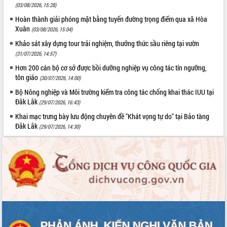
đến năm 2050
(03/08/2026, 15:28)
Phát động chiến dịch 30 ngày đêm
Hoàn thành giải phóng mặt bằng tuyến đường trọng điểm qua xã Hòa
giải phóng mặt bằng Tuyến đường bộ
Xuân
(03/08/2026, 15:04)
ven biển
Khảo sát xây dựng tour trải nghiệm, thưởng thức sầu riêng tại vườn
Đắk Lắk nỗ lực thúc đẩy tăng trưởng
(31/07/2026, 14:57)
kinh tế từ 10% trở lên trong Quý
II/2026
Hơn 200 cán bộ cơ sở được bồi dưỡng nghiệp vụ công tác tín ngưỡng,
tôn giáo
(30/07/2026, 14:00)
Đắk Lắk ký kết thỏa thuận hợp tác về
chuyển đổi số giai đoạn 2026 – 2030
Bộ Nông nghiệp và Môi trường kiểm tra công tác chống khai thác IUU tại
với Tập đoàn Bưu chính Viễn thông
Đắk Lắk
(29/07/2026, 16:43)
Việt Nam
Khai mạc trưng bày lưu động chuyên đề "Khát vọng tự do" tại Bảo tàng
Thứ trưởng Bộ Y tế làm việc với tỉnh
Đắk Lắk
(29/07/2026, 14:30)
Đắk Lắk về phát triển nhân lực y tế
cho trạm y tế cấp xã
Du lịch Đắk Lắk nâng tầm trải nghiệm
du khách thông qua Hệ thống cơ sở dữ
liệu và Bản đồ số
Tập huấn ứng dụng trí tuệ nhân tạo (AI)
trong thương mại điện tử năm 2026
Đoàn đại biểu Quốc hội tỉnh Đắk Lắk
trao đổi thông tin trước Kỳ họp thứ