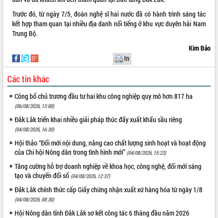
Đắk Lắk: Tôn vinh 46 giải pháp tại Hội
Trước đó, từ ngày 7/5, đoàn nghệ sĩ hai nước đã có hành trình sáng tác
thi Sáng tạo Kỹ thuật 2024 - 2025
kết hợp tham quan tại nhiều địa danh nổi tiếng ở khu vực duyên hải Nam
Đắk Lắk rà soát, điều chỉnh Đề án 190
Trung Bộ.
về phát triển nuôi trồng thủy sản
Kim Bảo
Phó Chủ tịch UBND tỉnh Đắk Lắk
In
Trương Công Thái kiểm tra thực địa
Dự án cao tốc Khánh Hòa - Buôn Ma
Các tin khác
Thuột
Định vị cà phê Việt Nam như một “di
Công bố chủ trương đầu tư hai khu công nghiệp quy mô hơn 817 ha
sản sống” trong dòng chảy toàn cầu
(06/08/2026, 13:00)
Xây dựng nông thôn mới: Nâng cao đời
Đắk Lắk triển khai nhiều giải pháp thúc đẩy xuất khẩu sầu riêng
sống người dân từ những mô hình thiết
(04/08/2026, 16:30)
thực
Hội thảo “Đổi mới nội dung, nâng cao chất lượng sinh hoạt và hoạt động
Quyết liệt tháo gỡ vướng mắc, đẩy
của Chi hội Nông dân trong tình hình mới”
(04/08/2026, 15:23)
nhanh tiến độ các dự án trọng điểm
trong Khu kinh tế Nam Phú Yên
Tăng cường hỗ trợ doanh nghiệp về khoa học, công nghệ, đổi mới sáng
tạo và chuyển đổi số
(04/08/2026, 12:37)
Hòn Yến phát triển du lịch gắn với bảo
tồn biển
Đắk Lắk chính thức cấp Giấy chứng nhận xuất xứ hàng hóa từ ngày 1/8
Lấy ý kiến điều chỉnh Quy hoạch tỉnh
(04/08/2026, 08:30)
Đắk Lắk thời kỳ 2021-2030, tầm nhìn
Hội Nông dân tỉnh Đắk Lắk sơ kết công tác 6 tháng đầu năm 2026