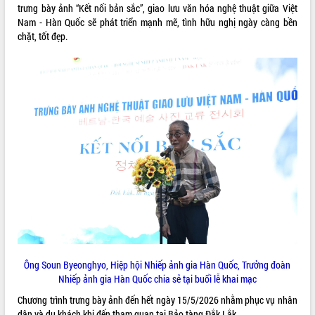
doanh nghiệp nhà nước
trưng bày ảnh “Kết nối bản sắc”, giao lưu văn hóa nghệ thuật giữa Việt
Hội nghị triển khai kết nối mạng
Nam - Hàn Quốc sẽ phát triển mạnh mẽ, tình hữu nghị ngày càng bền
truyền số liệu chuyên dùng phục vụ cơ
chặt, tốt đẹp.
quan Đảng, Nhà nước
Lễ phát động chuỗi hoạt động chung
tay làm sạch môi trường
Xã Ea Kar bước chuyển mình trong
công tác cải cách hành chính mô hình
mới
UBND tỉnh họp báo định kỳ tháng 4
năm 2026
Hội thảo khoa học “Giải pháp thúc đẩy
phát triển nền kinh tế xanh tại tỉnh
Đắk Lắk”
Tăng cường giám sát, đôn đốc thực
hiện nhiệm vụ quản lý tài sản công
hàng tuần
Ông Soun Byeonghyo, Hiệp hội Nhiếp ảnh gia Hàn Quốc, Trưởng đoàn
Tháo gỡ những vướng mắc, đẩy mạnh
Nhiếp ảnh gia Hàn Quốc chia sẻ tại buổi lễ khai mạc
công tác cải cách thủ tục hành chính
tại Trung tâm Phục vụ hành chính
Chương trình trưng bày ảnh đến hết ngày 15/5/2026 nhằm phục vụ nhân
công tỉnh
dân và du khách khi đến tham quan tại Bảo tàng Đắk Lắk.