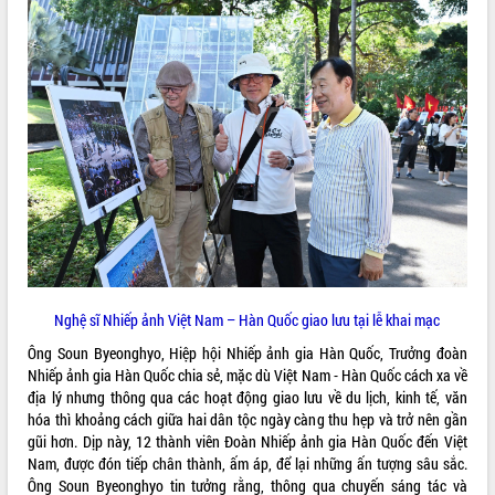
để phát triển du lịch Đắk Lắk
Khởi động Dự án Đầu tư xây dựng hạ
tầng kỹ thuật Cụm công nghiệp Tân
Tiến
Gặp mặt các cơ quan báo chí nhân Kỷ
niệm 101 năm Ngày Báo chí Cách
mạng Việt Nam
Đắk Lắk sơ kết 4 năm triển khai thực
hiện Đề án 06 của Chính phủ
Họp báo thông tin về Hội nghị Công bố
Quy hoạch và Xúc tiến đầu tư tỉnh Đắk
Lắk
Khơi thông điểm nghẽn, đẩy nhanh
Nghệ sĩ Nhiếp ảnh Việt Nam – Hàn Quốc giao lưu tại lễ khai mạc
giải ngân vốn khắc phục thiên tai
Ông Soun Byeonghyo, Hiệp hội Nhiếp ảnh gia Hàn Quốc, Trưởng đoàn
HĐND tỉnh thông qua điều chỉnh Quy
Nhiếp ảnh gia Hàn Quốc chia sẻ, mặc dù Việt Nam - Hàn Quốc cách xa về
hoạch tỉnh thời kỳ 2021-2030
địa lý nhưng thông qua các hoạt động giao lưu về du lịch, kinh tế, văn
Hội thảo góp ý hồ sơ điều chỉnh quy
hóa thì khoảng cách giữa hai dân tộc ngày càng thu hẹp và trở nên gần
hoạch tỉnh Đắk Lắk thời kỳ 2021-2030,
gũi hơn. Dịp này, 12 thành viên Đoàn Nhiếp ảnh gia Hàn Quốc đến Việt
tầm nhìn đến năm 2050
Nam, được đón tiếp chân thành, ấm áp, để lại những ấn tượng sâu sắc.
Nâng cao hiệu quả hoạt động của các
Ông Soun Byeonghyo tin tưởng rằng, thông qua chuyến sáng tác và