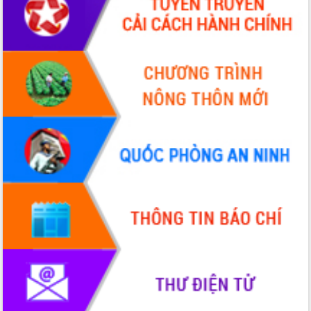
Ứng dụng sinh trắc học - Bước tiến
trong hành trình chuyển đổi số tại Đắk
Lắk
Đắk Lắk nâng cao hiệu quả công tác
Đảng từ Sổ tay đảng viên điện tử
Đắk Lắk đẩy mạnh nuôi biển công
nghệ, hướng tới phát triển thủy sản
bền vững
Tập huấn nâng cao năng lực triển khai
chuyển đổi số cho cán bộ, công chức
cấp xã
Đắk Lắk phát động hưởng ứng Ngày
Quyền của người tiêu dùng Việt Nam
2026
Đẩy mạnh cải cách hành chính, quyết
tâm đạt được mục tiêu tăng trưởng
hai con số trong năm 2026
Tổ chức trang trọng Lễ hội Đền thờ
Lương Văn Chánh năm 2026
Phó Bí thư Tỉnh ủy Đắk Lắk Đỗ Hữu