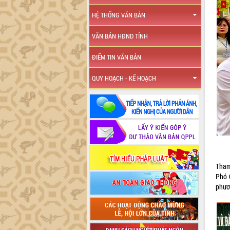
HỆ THỐNG VĂN BẢN
VĂN BẢN HĐND TỈNH
ĐIỂM TIN VĂN BẢN
QUY HOẠCH - KẾ HOẠCH
Tham
Phó 
phươ