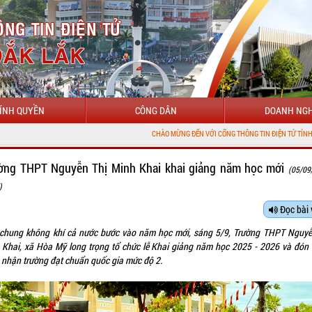
ÍNH QUYỀN
CÔNG DÂN
DOANH NGH
CHÀO MỪNG ĐẾN VỚI CỔNG THÔNG TIN ĐIỆN TỬ TỈNH ĐẮK LẮK
ờng THPT Nguyễn Thị Minh Khai khai giảng năm học mới
(05/09
)
Đọc bài 
chung không khí cả nước bước vào năm học mới, sáng 5/9, Trường THPT Nguyễ
 Khai, xã Hòa Mỹ long trọng tổ chức lễ Khai giảng năm học 2025 - 2026 và đón
 nhận trường đạt chuẩn quốc gia mức độ 2.