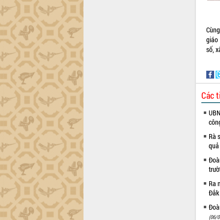
Khơi thông điểm nghẽn, đẩy nhanh
giải ngân vốn khắc phục thiên tai
HĐND tỉnh thông qua điều chỉnh Quy
Cùng
hoạch tỉnh thời kỳ 2021-2030
giáo
Hội thảo góp ý hồ sơ điều chỉnh quy
số, 
hoạch tỉnh Đắk Lắk thời kỳ 2021-2030,
tầm nhìn đến năm 2050
Nâng cao hiệu quả hoạt động của các
doanh nghiệp nhà nước
Các t
Hội nghị triển khai kết nối mạng
truyền số liệu chuyên dùng phục vụ cơ
UBND
quan Đảng, Nhà nước
côn
Lễ phát động chuỗi hoạt động chung
Rà s
tay làm sạch môi trường
quả
Xã Ea Kar bước chuyển mình trong
Đoàn
công tác cải cách hành chính mô hình
trư
mới
Ra m
UBND tỉnh họp báo định kỳ tháng 4
Đắk
năm 2026
Đoàn
Hội thảo khoa học “Giải pháp thúc đẩy
phát triển nền kinh tế xanh tại tỉnh
(06/0