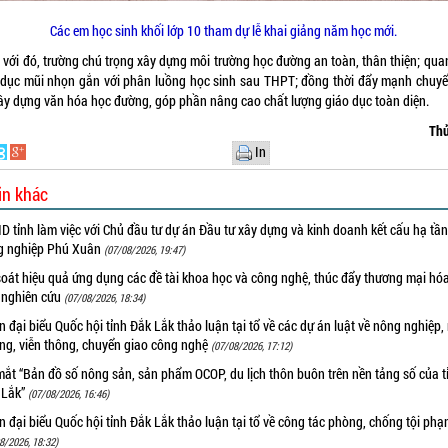
Các em học sinh khối lớp 10 tham dự lễ khai giảng năm học mới.
 với đó, trường chú trọng xây dựng môi trường học đường an toàn, thân thiện; qua
 dục mũi nhọn gắn với phân luồng học sinh sau THPT; đồng thời đẩy mạnh chuyể
xây dựng văn hóa học đường, góp phần nâng cao chất lượng giáo dục toàn diện.
Thủ
In
in khác
 tỉnh làm việc với Chủ đầu tư dự án Đầu tư xây dựng và kinh doanh kết cấu hạ tầ
g nghiệp Phú Xuân
(07/08/2026, 19:47)
oát hiệu quả ứng dụng các đề tài khoa học và công nghệ, thúc đẩy thương mại hóa
 nghiên cứu
(07/08/2026, 18:34)
 đại biểu Quốc hội tỉnh Đắk Lắk thảo luận tại tổ về các dự án luật về nông nghiệp,
ờng, viễn thông, chuyển giao công nghệ
(07/08/2026, 17:12)
ắt “Bản đồ số nông sản, sản phẩm OCOP, du lịch thôn buôn trên nền tảng số của t
 Lắk”
(07/08/2026, 16:46)
 đại biểu Quốc hội tỉnh Đắk Lắk thảo luận tại tổ về công tác phòng, chống tội ph
8/2026, 18:32)