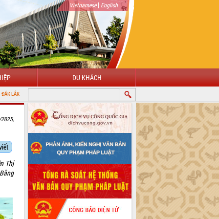
|
Vietnamese
English
IỆP
DU KHÁCH
/2025,
viết
n Thị
 Bằng