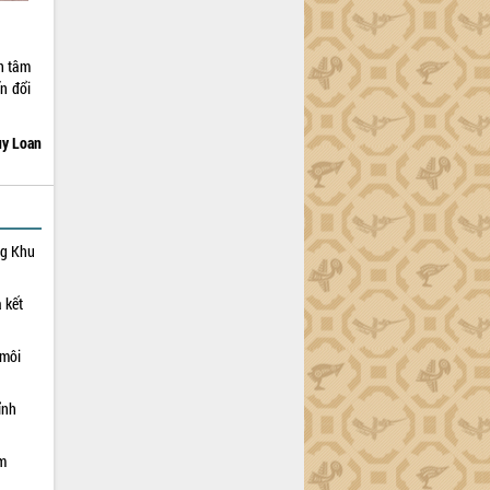
n tâm
n đổi
y Loan
ng Khu
 kết
 môi
ỉnh
ạm