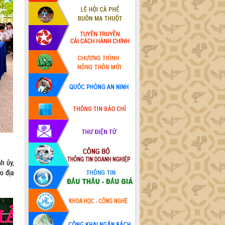
h ủy,
o địa