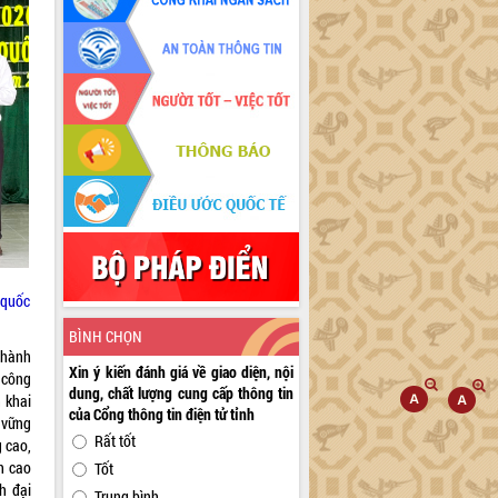
 quốc
BÌNH CHỌN
thành
Xin ý kiến đánh giá về giao diện, nội
 công
dung, chất lượng cung cấp thông tin
 khai
của Cổng thông tin điện tử tỉnh
 vững
Rất tốt
 cao,
ch cao
Tốt
h đại
Trung bình