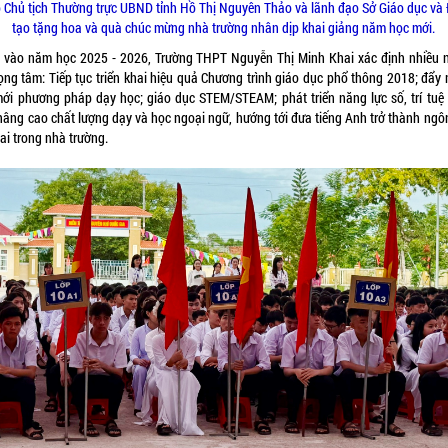
 Chủ tịch Thường trực UBND tỉnh Hồ Thị Nguyên Thảo và lãnh đạo Sở Giáo dục và
tạo tặng hoa và quà chúc mừng nhà trường nhân dịp khai giảng năm học mới.
 vào năm học 2025 - 2026, Trường THPT Nguyễn Thị Minh Khai xác định nhiều 
rọng tâm: Tiếp tục triển khai hiệu quả Chương trình giáo dục phổ thông 2018; đẩy
mới phương pháp dạy học; giáo dục STEM/STEAM; phát triển năng lực số, trí tuệ
 nâng cao chất lượng dạy và học ngoại ngữ, hướng tới đưa tiếng Anh trở thành ngô
ai trong nhà trường.