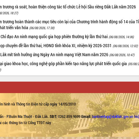
 trương rà soát, hoàn thiện công tác tổ chức Lễ hội Sầu riêng Đắk Lắk năm 2026
8/2026, 18:27)
 trương hoàn thành các mục tiêu còn lại của Chương trình hành động số 14 của T
hát triển văn hóa
(06/08/2026, 17:30)
 Chỉ đạo An ninh mạng quốc gia họp phiên thường kỳ lần thứ hai
(06/08/2026, 14:06)
họp chuyên đề lần thứ hai, HĐND tỉnh khóa XI, nhiệm kỳ 2026-2031
(06/08/2026, 12:02)
 Lắk mít tinh hưởng ứng Ngày An ninh mạng Việt Nam năm 2026
(06/08/2026, 10:47)
i giao khoa học, công nghệ góp phần kiến tạo năng lực phát triển quốc gia
(05/08/2
)
n hình và Thông tin Điện tử cấp ngày 14/05/2010
ẩn - P.Buôn Ma Thuột - Đắk Lắk.
SĐT:
0262.859.9699
Email:
banbientap@daklak.gov.vn ho
lại các thông tin từ Cổng TTĐT này