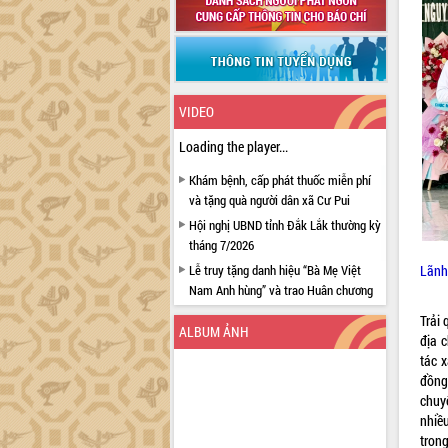
VIDEO
Loading the player...
Khám bệnh, cấp phát thuốc miễn phí
và tặng quà người dân xã Cư Pui
Hội nghị UBND tỉnh Đắk Lắk thường kỳ
tháng 7/2026
Lễ truy tặng danh hiệu “Bà Mẹ Việt
Lãnh
Nam Anh hùng” và trao Huân chương
Lao động
Trải
ALBUM ẢNH
UBND tỉnh Đắk Lắk triển khai nhiệm
địa 
vụ 6 tháng cuối năm 2026
tác 
Kỳ họp thứ Hai, Hội đồng nhân dân
đồng
tỉnh khóa XI quyết nghị nhiều nội dung
chuy
quan trọng
nhiều
tron
Bí thư Tỉnh ủy Lương Nguyễn Minh