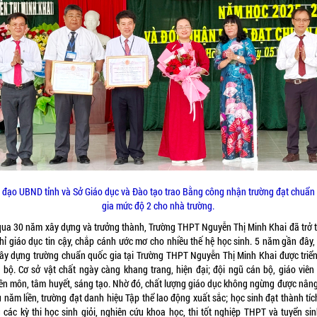
 đạo UBND tỉnh và Sở Giáo dục và Đào tạo trao Bằng công nhận trường đạt chuẩn
gia mức độ 2 cho nhà trường.
 qua 30 năm xây dựng và trưởng thành, Trường THPT Nguyễn Thị Minh Khai đã trở 
chỉ giáo dục tin cậy, chắp cánh ước mơ cho nhiều thế hệ học sinh. 5 năm gần đây,
xây dựng trường chuẩn quốc gia tại Trường THPT Nguyễn Thị Minh Khai được triển
 bộ. Cơ sở vật chất ngày càng khang trang, hiện đại; đội ngũ cán bộ, giáo viên
ên môn, tâm huyết, sáng tạo. Nhờ đó, chất lượng giáo dục không ngừng được nâng
 năm liền, trường đạt danh hiệu Tập thể lao động xuất sắc; học sinh đạt thành tí
g các kỳ thi học sinh giỏi, nghiên cứu khoa học, thi tốt nghiệp THPT và tuyển sin