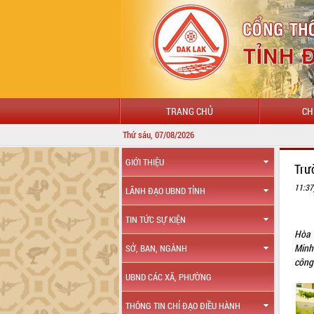
TRANG CHỦ
CH
Thứ sáu, 07/08/2026
GIỚI THIỆU
Trư
11:37
LÃNH ĐẠO UBND TỈNH
TIN TỨC SỰ KIỆN
Hòa 
Minh
SỞ, BAN, NGÀNH
công
UBND CÁC XÃ, PHƯỜNG
THÔNG TIN CHỈ ĐẠO ĐIỀU HÀNH