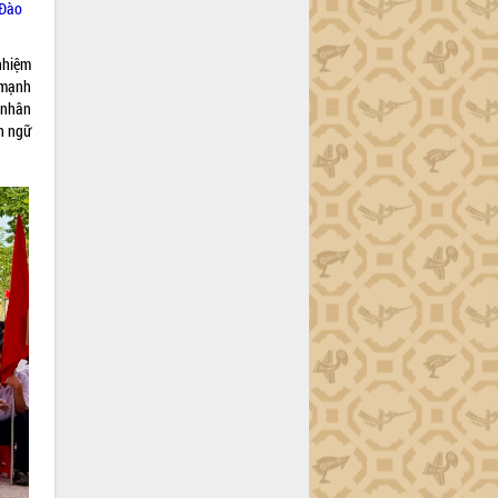
 Đào
nhiệm
 mạnh
 nhân
n ngữ