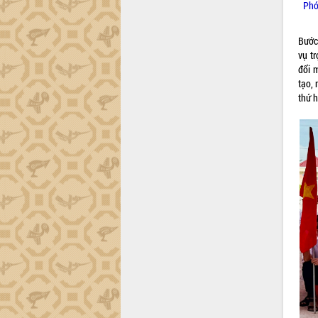
tiến đầu tư tỉnh
Phó
Ngành cá ngừ Đắk Lắk chủ động thích
ứng để giữ vững thị trường xuất khẩu
Bước
Diễn đàn Kinh tế tư nhân Việt Nam đột
vụ t
phá cơ chế - Hợp tác công tư
đổi 
tạo,
Đề án 06 tạo bước ngoặt đột phá trong
thứ h
cải cách hành chính tỉnh Đắk Lắk
Kết nối tour, đẩy mạnh chuyển đổi số
để phát triển du lịch Đắk Lắk
Khởi động Dự án Đầu tư xây dựng hạ
tầng kỹ thuật Cụm công nghiệp Tân
Tiến
Gặp mặt các cơ quan báo chí nhân Kỷ
niệm 101 năm Ngày Báo chí Cách
mạng Việt Nam
Đắk Lắk sơ kết 4 năm triển khai thực
hiện Đề án 06 của Chính phủ
Họp báo thông tin về Hội nghị Công bố
Quy hoạch và Xúc tiến đầu tư tỉnh Đắk
Lắk