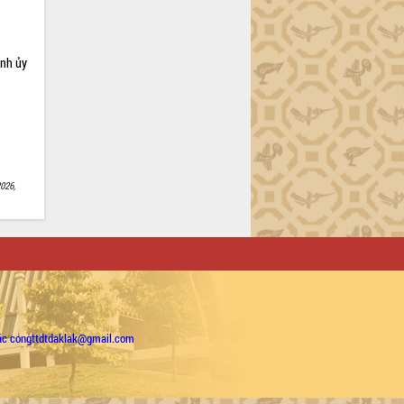
ỉnh ủy
026,
ặc congttdtdaklak@gmail.com