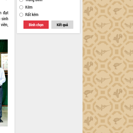
Kém
n đạt
Rất kém
 sinh
 viên,
Bình chọn
Kết quả