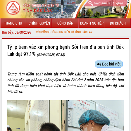
|
Vietnamese
English
TRANG CHỦ
CHÍNH QUYỀN
CÔNG DÂN
DOANH NGHIỆP
DU KHÁCH
Thứ bảy, 08/08/2026
CHÀO MỪNG ĐẾN VỚI CỔNG THÔNG TIN ĐIỆN TỬ TỈNH ĐẮK LẮK
GIỚI THIỆU
Tỷ lệ tiêm vắc xin phòng bệnh Sởi trên địa bàn tỉnh Đắk
Lắk đạt 97,1%
(03/04/2025, 07:38)
LÃNH ĐẠO UBND TỈNH
Đọc bài viết
TIN TỨC SỰ KIỆN
Trung tâm Kiểm soát bệnh tật tỉnh Đắk Lắk cho biết, Chiến dịch tiêm
SỞ, BAN, NGÀNH
chủng vắc xin phòng, chống dịch bệnh Sởi đợt 2 năm 2025 trên địa bàn
tỉnh đã được triển khai thực hiện và hoàn thành theo đúng tiến độ, chỉ
UBND CÁC XÃ, PHƯỜNG
tiêu đề ra.
THÔNG TIN CHỈ ĐẠO ĐIỀU HÀNH
HỆ THỐNG VĂN BẢN
VĂN BẢN HĐND TỈNH