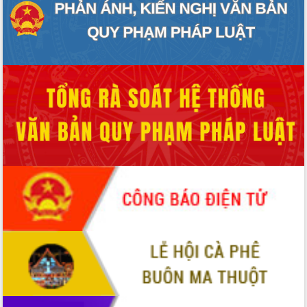
phá cơ chế - Hợp tác công tư
Đề án 06 tạo bước ngoặt đột phá trong
cải cách hành chính tỉnh Đắk Lắk
Kết nối tour, đẩy mạnh chuyển đổi số
để phát triển du lịch Đắk Lắk
Khởi động Dự án Đầu tư xây dựng hạ
tầng kỹ thuật Cụm công nghiệp Tân
Tiến
Gặp mặt các cơ quan báo chí nhân Kỷ
niệm 101 năm Ngày Báo chí Cách
mạng Việt Nam
Đắk Lắk sơ kết 4 năm triển khai thực
hiện Đề án 06 của Chính phủ
Họp báo thông tin về Hội nghị Công bố
Quy hoạch và Xúc tiến đầu tư tỉnh Đắk
Lắk
Khơi thông điểm nghẽn, đẩy nhanh
giải ngân vốn khắc phục thiên tai
HĐND tỉnh thông qua điều chỉnh Quy
hoạch tỉnh thời kỳ 2021-2030