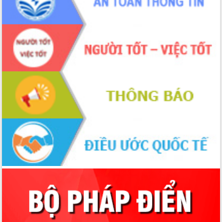
Hòn Yến phát triển du lịch gắn với bảo
tồn biển
Lấy ý kiến điều chỉnh Quy hoạch tỉnh
Đắk Lắk thời kỳ 2021-2030, tầm nhìn
đến năm 2050
Phát động chiến dịch 30 ngày đêm
giải phóng mặt bằng Tuyến đường bộ
ven biển
Đắk Lắk nỗ lực thúc đẩy tăng trưởng
kinh tế từ 10% trở lên trong Quý
II/2026
Đắk Lắk ký kết thỏa thuận hợp tác về
chuyển đổi số giai đoạn 2026 – 2030
với Tập đoàn Bưu chính Viễn thông
Việt Nam
Thứ trưởng Bộ Y tế làm việc với tỉnh
Đắk Lắk về phát triển nhân lực y tế
cho trạm y tế cấp xã
Du lịch Đắk Lắk nâng tầm trải nghiệm
du khách thông qua Hệ thống cơ sở dữ
liệu và Bản đồ số