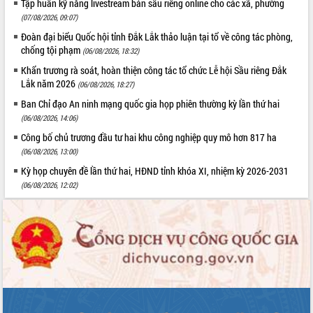
Tập huấn kỹ năng livestream bán sầu riêng online cho các xã, phường
phát triển mới
(07/08/2026, 09:07)
Thường trực HĐND tỉnh Đắk Lắk gặp
Đoàn đại biểu Quốc hội tỉnh Đắk Lắk thảo luận tại tổ về công tác phòng,
mặt Đoàn chuyên gia y tế TP. Hồ Chí
chống tội phạm
(06/08/2026, 18:32)
Minh
THỐNG KÊ TRUY CẬP
Khẩn trương rà soát, hoàn thiện công tác tổ chức Lễ hội Sầu riêng Đắk
Lễ truy điệu và an táng hài cốt liệt sĩ
Lắk năm 2026
(06/08/2026, 18:27)
tại Nghĩa trang Liệt sĩ xã Sơn Hòa
Hôm nay:
28199
Ban Chỉ đạo An ninh mạng quốc gia họp phiên thường kỳ lần thứ hai
Bàn giải pháp tháo gỡ khó khăn trong
Tất cả:
66073522
(06/08/2026, 14:06)
xuất khẩu sầu riêng và triển khai quy
định EUDR
Công bố chủ trương đầu tư hai khu công nghiệp quy mô hơn 817 ha
Thứ trưởng Bộ Nông nghiệp và Môi
(06/08/2026, 13:00)
trường Nguyễn Hoàng Hiệp khảo sát
Kỳ họp chuyên đề lần thứ hai, HĐND tỉnh khóa XI, nhiệm kỳ 2026-2031
vùng trồng và doanh nghiệp đóng gói
(06/08/2026, 12:02)
sầu riêng tại Đắk Lắk
Trình diễn nghệ thuật chế biến các
món ăn từ sầu riêng
Đắk Lắk công bố Quy hoạch và xúc
tiến đầu tư tỉnh
Ngành cá ngừ Đắk Lắk chủ động thích
ứng để giữ vững thị trường xuất khẩu
Diễn đàn Kinh tế tư nhân Việt Nam đột