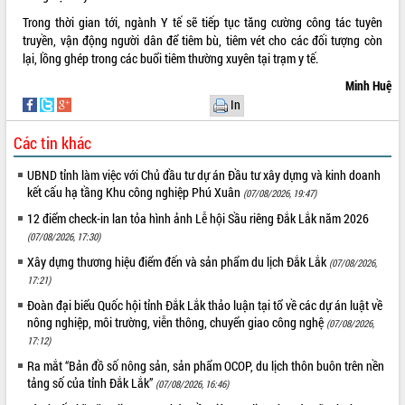
Trong thời gian tới, ngành Y tế sẽ tiếp tục tăng cường công tác tuyên
VIDEO
truyền, vận động người dân để tiêm bù, tiêm vét cho các đối tượng còn
Loading the player...
lại, lồng ghép trong các buổi tiêm thường xuyên tại trạm y tế.
Minh Huệ
Khám bệnh, cấp phát thuốc miễn phí
In
và tặng quà người dân xã Cư Pui
Hội nghị UBND tỉnh Đắk Lắk thường kỳ
Các tin khác
tháng 7/2026
Lễ truy tặng danh hiệu “Bà Mẹ Việt
UBND tỉnh làm việc với Chủ đầu tư dự án Đầu tư xây dựng và kinh doanh
Nam Anh hùng” và trao Huân chương
kết cấu hạ tầng Khu công nghiệp Phú Xuân
(07/08/2026, 19:47)
Lao động
12 điểm check-in lan tỏa hình ảnh Lễ hội Sầu riêng Đắk Lắk năm 2026
ALBUM ẢNH
UBND tỉnh Đắk Lắk triển khai nhiệm
(07/08/2026, 17:30)
vụ 6 tháng cuối năm 2026
Xây dựng thương hiệu điểm đến và sản phẩm du lịch Đắk Lắk
(07/08/2026,
Kỳ họp thứ Hai, Hội đồng nhân dân
17:21)
tỉnh khóa XI quyết nghị nhiều nội dung
quan trọng
Đoàn đại biểu Quốc hội tỉnh Đắk Lắk thảo luận tại tổ về các dự án luật về
nông nghiệp, môi trường, viễn thông, chuyển giao công nghệ
(07/08/2026,
Bí thư Tỉnh ủy Lương Nguyễn Minh
17:12)
Triết thăm, tặng quà người có công với
cách mạng
Ra mắt “Bản đồ số nông sản, sản phẩm OCOP, du lịch thôn buôn trên nền
tảng số của tỉnh Đắk Lắk”
Rà soát, hoàn thiện hệ thống thiết chế
(07/08/2026, 16:46)
văn hóa, thể thao đáp ứng yêu cầu
LIÊN KẾT WEB