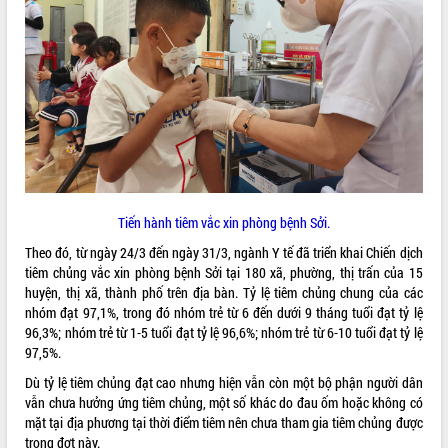
ĐIỂM TIN VĂN BẢN
QUY HOẠCH - KẾ HOẠCH
Tiến hành tiêm vắc xin phòng bệnh Sởi.
Theo đó, từ ngày 24/3 đến ngày 31/3, ngành Y tế đã triển khai Chiến dịch
tiêm chủng vắc xin phòng bệnh Sởi tại 180 xã, phường, thị trấn của 15
huyện, thị xã, thành phố trên địa bàn. Tỷ lệ tiêm chủng chung của các
nhóm đạt 97,1%, trong đó nhóm trẻ từ 6 đến dưới 9 tháng tuổi đạt tỷ lệ
96,3%; nhóm trẻ từ 1-5 tuổi đạt tỷ lệ 96,6%; nhóm trẻ từ 6-10 tuổi đạt tỷ lệ
97,5%.
Dù tỷ lệ tiêm chủng đạt cao nhưng hiện vẫn còn một bộ phận người dân
vẫn chưa hưởng ứng tiêm chủng, một số khác do đau ốm hoặc không có
mặt tại địa phương tại thời điểm tiêm nên chưa tham gia tiêm chủng được
trong đợt này.