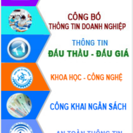
Tháo gỡ những vướng mắc, đẩy mạnh
công tác cải cách thủ tục hành chính
tại Trung tâm Phục vụ hành chính
công tỉnh
Đắk Lắk: Tôn vinh 46 giải pháp tại Hội
thi Sáng tạo Kỹ thuật 2024 - 2025
Đắk Lắk rà soát, điều chỉnh Đề án 190
về phát triển nuôi trồng thủy sản
Phó Chủ tịch UBND tỉnh Đắk Lắk
Trương Công Thái kiểm tra thực địa
Dự án cao tốc Khánh Hòa - Buôn Ma
Thuột
Định vị cà phê Việt Nam như một “di
sản sống” trong dòng chảy toàn cầu
Xây dựng nông thôn mới: Nâng cao đời
sống người dân từ những mô hình thiết
thực
Quyết liệt tháo gỡ vướng mắc, đẩy
nhanh tiến độ các dự án trọng điểm
trong Khu kinh tế Nam Phú Yên