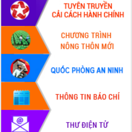
Hội thảo góp ý hồ sơ điều chỉnh quy
hoạch tỉnh Đắk Lắk thời kỳ 2021-2030,
tầm nhìn đến năm 2050
Nâng cao hiệu quả hoạt động của các
doanh nghiệp nhà nước
Hội nghị triển khai kết nối mạng
truyền số liệu chuyên dùng phục vụ cơ
quan Đảng, Nhà nước
Lễ phát động chuỗi hoạt động chung
tay làm sạch môi trường
Xã Ea Kar bước chuyển mình trong
công tác cải cách hành chính mô hình
mới
UBND tỉnh họp báo định kỳ tháng 4
năm 2026
Hội thảo khoa học “Giải pháp thúc đẩy
phát triển nền kinh tế xanh tại tỉnh
Đắk Lắk”
Tăng cường giám sát, đôn đốc thực
hiện nhiệm vụ quản lý tài sản công
hàng tuần