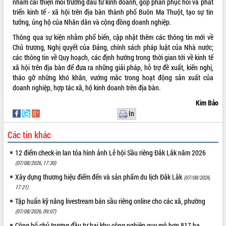
nhằm cải thiện môi trường đầu tư kinh doanh, góp phần phục hồi và phát
triển kinh tế - xã hội trên địa bàn thành phố Buôn Ma Thuột, tạo sự tin
tưởng, ủng hộ của Nhân dân và cộng đồng doanh nghiệp.
Thông qua sự kiện nhằm phổ biến, cập nhật thêm các thông tin mới về
Chủ trương, Nghị quyết của Đảng, chính sách pháp luật của Nhà nước;
các thông tin về Quy hoạch, các định hướng trong thời gian tới về kinh tế
xã hội trên địa bàn để đưa ra những giải pháp, hỗ trợ đề xuất, kiến nghị,
tháo gỡ những khó khăn, vướng mắc trong hoạt động sản xuất của
doanh nghiệp, hợp tác xã, hộ kinh doanh trên địa bàn.
Kim Bảo
In
Các tin khác
12 điểm check-in lan tỏa hình ảnh Lễ hội Sầu riêng Đắk Lắk năm 2026
(07/08/2026, 17:30)
Xây dựng thương hiệu điểm đến và sản phẩm du lịch Đắk Lắk
(07/08/2026,
17:21)
Tập huấn kỹ năng livestream bán sầu riêng online cho các xã, phường
(07/08/2026, 09:07)
Công bố chủ trương đầu tư hai khu công nghiệp quy mô hơn 817 ha