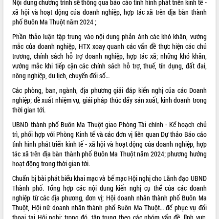
Nội dung chương trình sẽ thông qua báo cáo tình hình phát triển kinh tế -
xã hội và hoạt động của doanh nghiệp, hợp tác xã trên địa bàn thành
VIDEO
phố Buôn Ma Thuột năm 2024 ;
Không có file video nào để phát.
Phần thảo luận tập trung vào nội dung phản ánh các khó khăn, vướng
mắc của doanh nghiệp, HTX xoay quanh các vấn đề thực hiện các chủ
ALBUM ẢNH
trương, chính sách hỗ trợ doanh nghiệp, hợp tác xã; những khó khăn,
vướng mắc khi tiếp cận các chính sách hỗ trợ, thuế, tín dụng, đất đai,
nông nghiệp, du lịch, chuyển đổi số…
Các phòng, ban, ngành, địa phương giải đáp kiến nghị của các Doanh
nghiệp; đề xuất nhiệm vụ, giải pháp thúc đẩy sản xuất, kinh doanh trong
thời gian tới.
UBND thành phố Buôn Ma Thuột giao Phòng Tài chính - Kế hoạch chủ
trì, phối hợp với Phòng Kinh tế và các đơn vị liên quan Dự thảo Báo cáo
tình hình phát triển kinh tế - xã hội và hoạt động của doanh nghiệp, hợp
LIÊN KẾT WEB
tác xã trên địa bàn thành phố Buôn Ma Thuột năm 2024; phương hướng
hoạt động trong thời gian tới.
Chuẩn bị bài phát biểu khai mạc và bế mạc Hội nghị cho Lãnh đạo UBND
Thành phố. Tổng hợp các nội dung kiến nghị cụ thể của các doanh
THỐNG KÊ TRUY CẬP
nghiệp từ các địa phương, đơn vị; Hội doanh nhân thành phố Buôn Ma
Thuột, Hội nữ doanh nhân thành phố Buôn Ma Thuột… để phục vụ đối
Hôm nay:
19714
thoại tại Hội nghị; trong đó, tập trung theo các nhóm vấn đề, lĩnh vực,