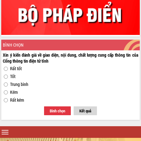
BÌNH CHỌN
Xin ý kiến đánh giá về giao diện, nội dung, chất lượng cung cấp thông tin của
Cổng thông tin điện tử tỉnh
Rất tốt
Tốt
Trung bình
Kém
Rất kém
Bình chọn
Kết quả
Toggle
navigation