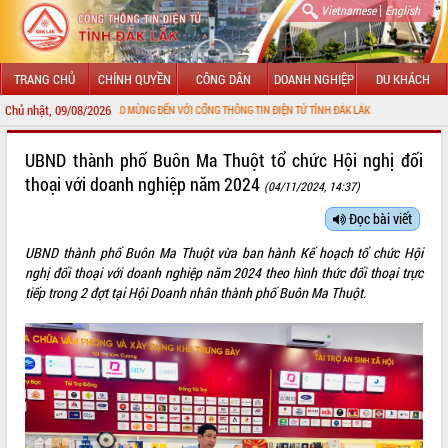
|
Vietnamese
English
TRANG CHỦ
CHÍNH QUYỀN
CÔNG DÂN
DOANH NGHIỆP
DU KHÁCH
Chủ nhật, 09/08/2026
CHÀO MỪNG ĐẾN VỚI CỔNG THÔNG TIN ĐIỆN TỬ TỈNH ĐẮK LẮK
GIỚI THIỆU
UBND thành phố Buôn Ma Thuột tổ chức Hội nghị đối
thoại với doanh nghiệp năm 2024
(04/11/2024, 14:37)
LÃNH ĐẠO UBND TỈNH
Đọc bài viết
TIN TỨC SỰ KIỆN
UBND thành phố Buôn Ma Thuột vừa ban hành Kế hoạch tổ chức Hội
SỞ, BAN, NGÀNH
nghị đối thoại với doanh nghiệp năm 2024 theo hình thức đối thoại trực
tiếp trong 2 đợt tại Hội Doanh nhân thành phố Buôn Ma Thuột.
UBND CÁC XÃ, PHƯỜNG
THÔNG TIN CHỈ ĐẠO ĐIỀU HÀNH
HỆ THỐNG VĂN BẢN
VĂN BẢN HĐND TỈNH