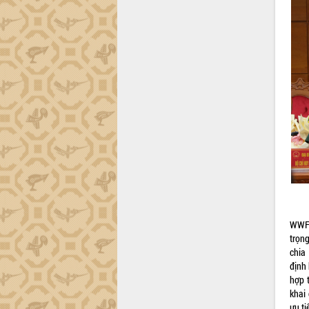
Đắk Lắk sơ kết 4 năm triển khai thực
hiện Đề án 06 của Chính phủ
Họp báo thông tin về Hội nghị Công bố
Quy hoạch và Xúc tiến đầu tư tỉnh Đắk
Lắk
Khơi thông điểm nghẽn, đẩy nhanh
giải ngân vốn khắc phục thiên tai
HĐND tỉnh thông qua điều chỉnh Quy
hoạch tỉnh thời kỳ 2021-2030
Hội thảo góp ý hồ sơ điều chỉnh quy
hoạch tỉnh Đắk Lắk thời kỳ 2021-2030,
tầm nhìn đến năm 2050
Nâng cao hiệu quả hoạt động của các
doanh nghiệp nhà nước
WWF-
Hội nghị triển khai kết nối mạng
trọn
truyền số liệu chuyên dùng phục vụ cơ
chia
quan Đảng, Nhà nước
định
Lễ phát động chuỗi hoạt động chung
hợp 
tay làm sạch môi trường
khai
Xã Ea Kar bước chuyển mình trong
ưu ti