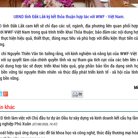
UBND tỉnh Đắk Lắk ký kết thỏa thuận hợp tác với WWF - Việt Nam.
 tỉnh Đắk Lắk cam kết sẽ chỉ đạo các sở, ngành, địa phương liên quan phối hợp
với WWF-Việt Nam trong quá trình triển khai Thỏa thuận; bảo đảm các nội dung hợ
thực hiện hiệu quả, thiết thực, đúng mục tiêu và phù hợp với điều kiện thực tiễn c
ng.
 chí Nguyễn Thiên Văn tin tưởng rằng, với kinh nghiệm và năng lực của WWF-Việt
 với sự quyết tâm của chính quyền tỉnh và sự tham gia tích cực của các bên liên 
nội dung hợp tác sẽ được triển khai hiệu quả, góp phần bảo tồn đa dạng sinh họ
 bền vững tài nguyên thiên nhiên và thúc đẩy phát triển kinh tế - xã hội của tỉnh
g bền vững.
Mi
In
in khác
 tỉnh làm việc với Chủ đầu tư dự án Đầu tư xây dựng và kinh doanh kết cấu hạ tầ
g nghiệp Phú Xuân
(07/08/2026, 19:47)
oát hiệu quả ứng dụng các đề tài khoa học và công nghệ, thúc đẩy thương mại hóa