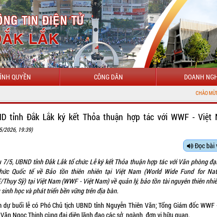
ÍNH QUYỀN
CÔNG DÂN
DOANH NGH
CHÀO MỪNG ĐẾN VỚI CỔNG THÔNG TIN 
D tỉnh Đắk Lắk ký kết Thỏa thuận hợp tác với WWF - Việt
5/2026, 19:39)
Đọc bài 
u 7/5, UBND tỉnh Đắk Lắk tổ chức Lễ ký kết Thỏa thuận hợp tác với Văn phòng đại
hức Quốc tế về Bảo tồn thiên nhiên tại Việt Nam (World Wide Fund for Nat
Thụy Sỹ) tại Việt Nam (WWF - Việt Nam) về quản lý, bảo tồn tài nguyên thiên nhiê
sinh học và phát triển bền vững trên địa bàn.
 dự buổi lễ có Phó Chủ tịch UBND tỉnh Nguyễn Thiên Văn; Tổng Giám đốc WWF -
Văn Ngọc Thịnh cùng đại diện lãnh đạo các sở, ngành, đơn vị hữu quan.