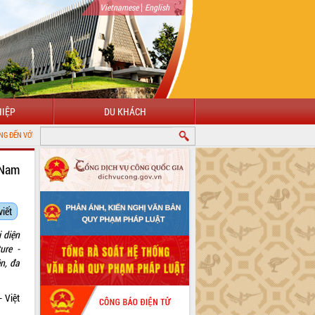
|
Vietnamese
English
IỆP
DU KHÁCH
ĐIỆN TỬ TỈNH ĐẮK LẮK
 Nam
viết
 diện
ure -
n, đa
 Việt