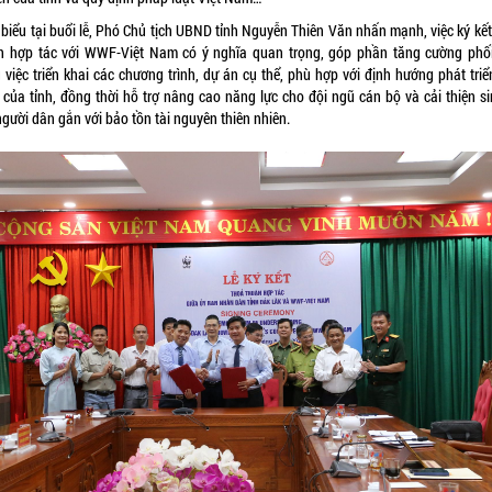
 biểu tại buổi lễ, Phó Chủ tịch UBND tỉnh Nguyễn Thiên Văn nhấn mạnh, việc ký kết
n hợp tác với WWF-Việt Nam có ý nghĩa quan trọng, góp phần tăng cường phố
 việc triển khai các chương trình, dự án cụ thể, phù hợp với định hướng phát tri
 của tỉnh, đồng thời hỗ trợ nâng cao năng lực cho đội ngũ cán bộ và cải thiện si
gười dân gắn với bảo tồn tài nguyên thiên nhiên.