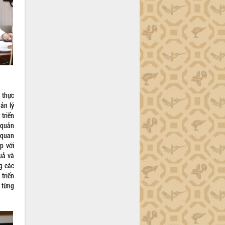
 thực
ản lý
triển
 quản
 quan
p với
uả và
g các
triển
 từng