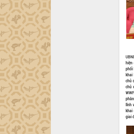
trường Nguyễn Hoàng Hiệp khảo sát
vùng trồng và doanh nghiệp đóng gói
sầu riêng tại Đắk Lắk
Trình diễn nghệ thuật chế biến các
món ăn từ sầu riêng
Đắk Lắk công bố Quy hoạch và xúc
tiến đầu tư tỉnh
Ngành cá ngừ Đắk Lắk chủ động thích
ứng để giữ vững thị trường xuất khẩu
UBND
Diễn đàn Kinh tế tư nhân Việt Nam đột
hiện
phá cơ chế - Hợp tác công tư
phối
khai
Đề án 06 tạo bước ngoặt đột phá trong
chủ 
cải cách hành chính tỉnh Đắk Lắk
chủ 
Kết nối tour, đẩy mạnh chuyển đổi số
WWF-
để phát triển du lịch Đắk Lắk
phân
Khởi động Dự án Đầu tư xây dựng hạ
lĩnh
tầng kỹ thuật Cụm công nghiệp Tân
khai
Tiến
giai
Gặp mặt các cơ quan báo chí nhân Kỷ
niệm 101 năm Ngày Báo chí Cách
mạng Việt Nam