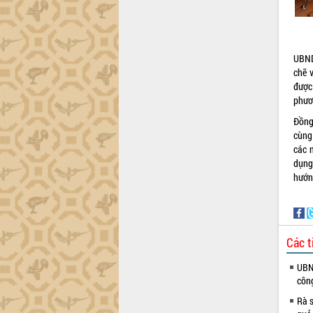
Dự án cao tốc Khánh Hòa - Buôn Ma
Thuột
Định vị cà phê Việt Nam như một “di
sản sống” trong dòng chảy toàn cầu
UBND
Xây dựng nông thôn mới: Nâng cao đời
chẽ 
sống người dân từ những mô hình thiết
được 
thực
phươ
Quyết liệt tháo gỡ vướng mắc, đẩy
Đồng
nhanh tiến độ các dự án trọng điểm
cùng
trong Khu kinh tế Nam Phú Yên
các 
Hòn Yến phát triển du lịch gắn với bảo
dụng
tồn biển
hướn
Lấy ý kiến điều chỉnh Quy hoạch tỉnh
Đắk Lắk thời kỳ 2021-2030, tầm nhìn
đến năm 2050
Phát động chiến dịch 30 ngày đêm
Các t
giải phóng mặt bằng Tuyến đường bộ
ven biển
UBND
Đắk Lắk nỗ lực thúc đẩy tăng trưởng
côn
kinh tế từ 10% trở lên trong Quý
Rà s
II/2026