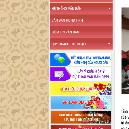
HỆ THỐNG VĂN BẢN
VĂN BẢN HĐND TỈNH
ĐIỂM TIN VĂN BẢN
QUY HOẠCH - KẾ HOẠCH
Tỉnh 
của 
trị đ
có ý 