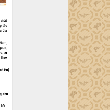
 chặt
p tác
ủa địa
 Nam,
quan,
c, sử
 theo
nh Huệ
ng Khu
 kết