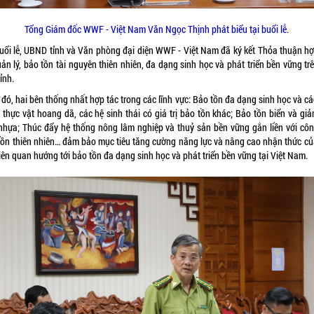
Tổng Giám đốc WWF - Việt Nam Văn Ngọc Thịnh phát biểu tại buổi lễ.
buổi lễ, UBND tỉnh và Văn phòng đại diện WWF - Việt Nam đã ký kết Thỏa thuận hợ
ản lý, bảo tồn tài nguyên thiên nhiên, đa dạng sinh học và phát triển bền vững tr
ỉnh.
đó, hai bên thống nhất hợp tác trong các lĩnh vực: Bảo tồn đa dạng sinh học và cá
 thực vật hoang dã, các hệ sinh thái có giá trị bảo tồn khác; Bảo tồn biển và giả
 nhựa; Thúc đẩy hệ thống nông lâm nghiệp và thuỷ sản bền vững gắn liền với côn
tồn thiên nhiên… đảm bảo mục tiêu tăng cường năng lực và nâng cao nhận thức củ
iên quan hướng tới bảo tồn đa dạng sinh học và phát triển bền vững tại Việt Nam.