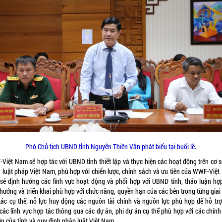
Phó Chủ tịch UBND tỉnh Nguyễn Thiên Văn phát biểu tại buổi lễ.
Việt Nam sẽ hợp tác với UBND tỉnh thiết lập và thực hiện các hoạt động trên cơ s
g luật pháp Việt Nam, phù hợp với chiến lược, chính sách và ưu tiên của WWF-Việt
 sẻ định hướng các lĩnh vực hoạt động và phối hợp với UBND tỉnh, thảo luận hợp
 hướng và triển khai phù hợp với chức năng, quyền hạn của các bên trong từng giai
tác cụ thể; nỗ lực huy động các nguồn tài chính và nguồn lực phù hợp để hỗ trợ 
 các lĩnh vực hợp tác thông qua các dự án, phi dự án cụ thể phù hợp với các chính
ên của tỉnh và quy định pháp luật Việt Nam…