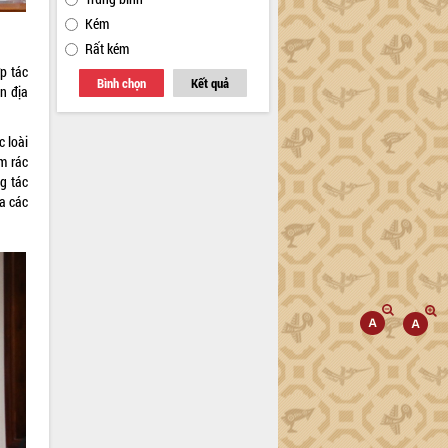
Kém
Rất kém
p tác
Bình chọn
Kết quả
ên địa
c loài
m rác
g tác
a các