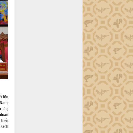
ở tôn
 Nam;
 tác,
 đoạn
triển
 sách