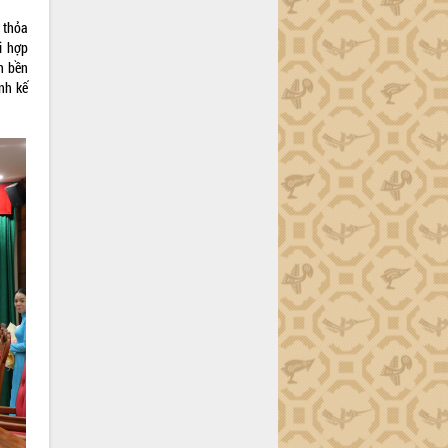
 thỏa
i hợp
ển bền
nh kế