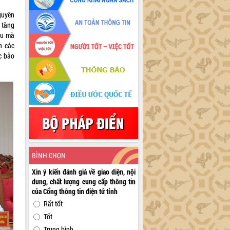
nguyên
c tăng
ầu mà
n các
c bảo
BÌNH CHỌN
Xin ý kiến đánh giá về giao diện, nội
dung, chất lượng cung cấp thông tin
của Cổng thông tin điện tử tỉnh
Rất tốt
Tốt
Trung bình