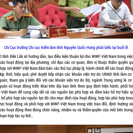
Chi Cục trưởng Chi cục Kiểm lâm tỉnh Nguyễn Quốc Hưng phát biểu tại buổi lễ.
 tỉnh Đắk Lắk sẽ hướng dẫn, tạo điều kiện thuận lợi cho WWF-Việt Nam trong việc
 các hoạt động tại địa phương; chỉ đạo các cơ quan, đơn vị thuộc thẩm quyền qu
 hợp với WWF-Việt Nam đảm bảo các thủ tục pháp lý, hành chính để các hoạt động 
 kịp thời, hiệu quả; phê duyệt tiếp nhận các khoản viện trợ do UBND tỉnh làm cơ
quản; tham gia ý kiến đối với các khoản viện trợ do Bộ, ngành Trung ương là cơ
quản có hoạt động triển khai trên địa bàn tỉnh theo quy định hiện hành; phối hợ
Việt Nam để cung cấp tất cả các nguồn lực phù hợp và đảm bảo hỗ trợ hiệu q
 bổ phù hợp các nguồn lực đó cho mục đích của hoạt động; hợp tác phù hợp tron
 vực hoạt động và phối hợp với WWF-Việt Nam trong việc trao đổi, định hướng và 
 các hoạt động theo đúng chức năng, nhiệm vụ và thẩm quyền của mỗi bên trong
 đoạn hợp tác cụ thể…