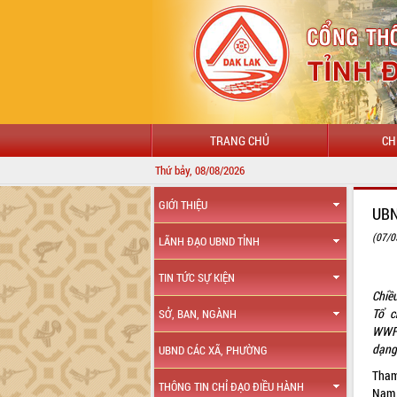
TRANG CHỦ
CH
Thứ bảy, 08/08/2026
GIỚI THIỆU
UBN
(07/0
LÃNH ĐẠO UBND TỈNH
TIN TỨC SỰ KIỆN
Chiề
Tổ c
SỞ, BAN, NGÀNH
WWF/
dạng 
UBND CÁC XÃ, PHƯỜNG
Tham
THÔNG TIN CHỈ ĐẠO ĐIỀU HÀNH
Nam 