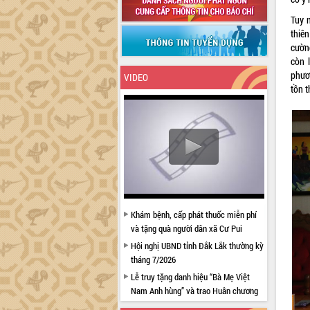
Tuy n
thiên
cườn
còn 
phươ
VIDEO
tồn t
Khám bệnh, cấp phát thuốc miễn phí
và tặng quà người dân xã Cư Pui
Hội nghị UBND tỉnh Đắk Lắk thường kỳ
tháng 7/2026
Lễ truy tặng danh hiệu “Bà Mẹ Việt
Nam Anh hùng” và trao Huân chương
Lao động