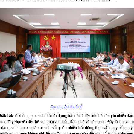
Quang cảnh buổi lễ.
Đắk Lắk có không gian sinh thái đa dạng, trải dài từ hệ sinh thái rừng tự nhiên đặc
vùng Tây Nguyên đến hệ sinh thái ven biển, đầm phá và cửa sông. Đây là khu vực c
a dạng sinh học cao, là nơi sinh sống của nhiều loài động, thực vật nguy cấp, quý
nghĩa quan trọng không chỉ đối với địa phương mà còn đối với quốc gia và khu vực.