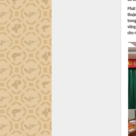
công tác cải cách hành chính mô hình
Phát
mới
thuậ
UBND tỉnh họp báo định kỳ tháng 4
trong
năm 2026
vững
Hội thảo khoa học “Giải pháp thúc đẩy
cho n
phát triển nền kinh tế xanh tại tỉnh
Đắk Lắk”
Tăng cường giám sát, đôn đốc thực
hiện nhiệm vụ quản lý tài sản công
hàng tuần
Tháo gỡ những vướng mắc, đẩy mạnh
công tác cải cách thủ tục hành chính
tại Trung tâm Phục vụ hành chính
công tỉnh
Đắk Lắk: Tôn vinh 46 giải pháp tại Hội
thi Sáng tạo Kỹ thuật 2024 - 2025
Đắk Lắk rà soát, điều chỉnh Đề án 190
về phát triển nuôi trồng thủy sản
Phó Chủ tịch UBND tỉnh Đắk Lắk
Trương Công Thái kiểm tra thực địa